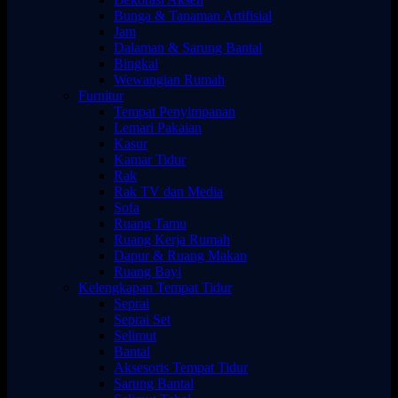
Bunga & Tanaman Artifisial
Jam
Dalaman & Sarung Bantal
Bingkai
Wewangian Rumah
Furnitur
Tempat Penyimpanan
Lemari Pakaian
Kasur
Kamar Tidur
Rak
Rak TV dan Media
Sofa
Ruang Tamu
Ruang Kerja Rumah
Dapur & Ruang Makan
Ruang Bayi
Kelengkapan Tempat Tidur
Seprai
Seprai Set
Selimut
Bantal
Aksesoris Tempat Tidur
Sarung Bantal