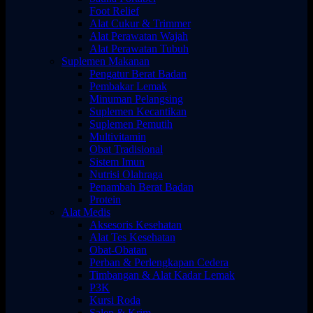
Foot Relief
Alat Cukur & Trimmer
Alat Perawatan Wajah
Alat Perawatan Tubuh
Suplemen Makanan
Pengatur Berat Badan
Pembakar Lemak
Minuman Pelangsing
Suplemen Kecantikan
Suplemen Pemutih
Multivitamin
Obat Tradisional
Sistem Imun
Nutrisi Olahraga
Penambah Berat Badan
Protein
Alat Medis
Aksesoris Kesehatan
Alat Tes Kesehatan
Obat-Obatan
Perban & Perlengkapan Cedera
Timbangan & Alat Kadar Lemak
P3K
Kursi Roda
Salep & Krim