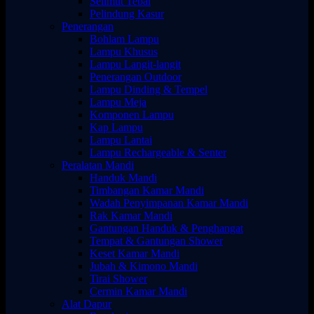
Selimut Tebal
Pelindung Kasur
Penerangan
Bohlam Lampu
Lampu Khusus
Lampu Langit-langit
Penerangan Outdoor
Lampu Dinding & Tempel
Lampu Meja
Komponen Lampu
Kap Lampu
Lampu Lantai
Lampu Rechargeable & Senter
Peralatan Mandi
Handuk Mandi
Timbangan Kamar Mandi
Wadah Penyimpanan Kamar Mandi
Rak Kamar Mandi
Gantungan Handuk & Penghangat
Tempat & Gantungan Shower
Keset Kamar Mandi
Jubah & Kimono Mandi
Tirai Shower
Cermin Kamar Mandi
Alat Dapur