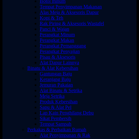
Botol minum
Tempat Penyimpanan Makanan
Alas Meja & Aksesoris Dapur
Kopi & Teh
Rak Piring & Aksesoris Wastafel
Panci & Wajan
Perangkat Minum
Perangkat Makan
Perangkat Pemanggang
Perangkat Penyajian
Pisau & Aksesoris
Alat Dapur Lainnya
Binatu & Alat Kebersihan
Gantungan Baju
Keranjang Baju
Jemuran Pakaian
Alat Binatu & Setrika
Meja Setrika
Produk Kebersihan
Sapu & Alat Pel
Lap Kain Penghilang Debu
Sikat Pembersih
Tempat Sampah
Perkakas & Perbaikan Rumah
Alat Penyimpanan & Rak