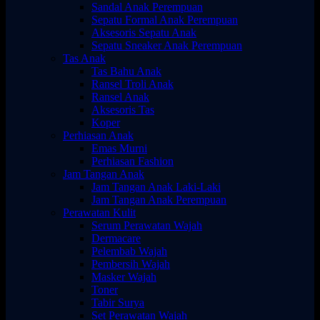
Sandal Anak Perempuan
Sepatu Formal Anak Perempuan
Aksesoris Sepatu Anak
Sepatu Sneaker Anak Perempuan
Tas Anak
Tas Bahu Anak
Ransel Troli Anak
Ransel Anak
Aksesoris Tas
Koper
Perhiasan Anak
Emas Murni
Perhiasan Fashion
Jam Tangan Anak
Jam Tangan Anak Laki-Laki
Jam Tangan Anak Perempuan
Perawatan Kulit
Serum Perawatan Wajah
Dermacare
Pelembab Wajah
Pembersih Wajah
Masker Wajah
Toner
Tabir Surya
Set Perawatan Wajah