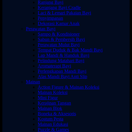
Ranjang Bayi
Keranjang Bayi Cradle
Laci & Lemari Pakaian Bayi
Penyimpanan
Dekorasi Kamar Anak
Perawatan Bayi
Sampo & Kondisioner
Sabun & Pembersih Bayi
Perawatan Mulut Bayi
Tempat Duduk & Bak Mandi Bayi
Lap Mandi & Handuk Bayi
Pelindung Matahari Bayi
Aromaterapi Bayi
Perlengkapan Mandi Bayi
Alas Mandi Bayi Anti Slip
Mainan
Action Figure & Mainan Koleksi
Mainan Koleksi
Mini Figur
Kerajinan Tangan
Mainan Blok
Boneka & Aksesoris
Kostum Pesta
Mainan Edukasi
Puzzle & Games