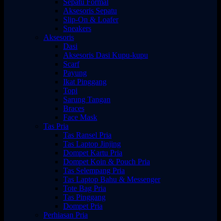
Sepatu Formal
Aksesoris Sepatu
Slip-On & Loafer
Sneakers
Aksesoris
Dasi
Aksesoris Dasi Kupu-kupu
Scarf
Payung
Ikat Pinggang
Topi
Sarung Tangan
Braces
Face Mask
Tas Pria
Tas Ransel Pria
Tas Laptop Jinjing
Dompet Kartu Pria
Dompet Koin & Pouch Pria
Tas Selempang Pria
Tas Laptop Bahu & Messenger
Tote Bag Pria
Tas Pinggang
Dompet Pria
Perhiasan Pria