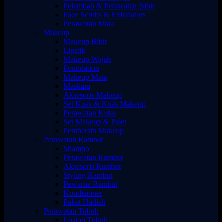
Pelembab & Perawatan Bibir
Face Scrubs & Exfoliators
Perawatan Mata
Makeup
Makeup Bibir
Lipstik
Makeup Wajah
Foundation
Makeup Mata
Maskara
Aksesoris Makeup
Set Kuas & Kuas Makeup
Perawatan Kuku
Set Makeup & Palet
Pembersih Makeup
Perawatan Rambut
Shampo
Perawatan Rambut
Aksesoris Rambut
Styling Rambut
Pewarna Rambut
Kondisioner
Paket Hadiah
Perawatan Tubuh
Losion Tubuh