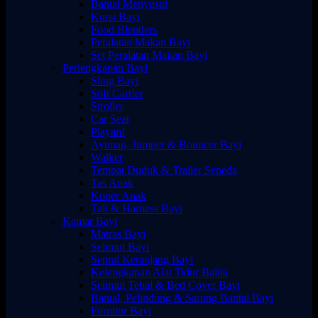
Bantal Menyusui
Kursi Bayi
Food Blenders
Peralatan Makan Bayi
Set Peralatan Makan Bayi
Perlengkapan Bayi
Sling Bayi
Soft Carrier
Stroller
Car Seat
Playard
Ayunan, Jumper & Bouncer Bayi
Walker
Tempat Duduk & Trailer Sepeda
Tas Anak
Koper Anak
Tali & Harness Bayi
Kamar Bayi
Matras Bayi
Selimut Bayi
Seprai Keranjang Bayi
Kelengkapan Alat Tidur Balita
Selimut Tebal & Bed Cover Bayi
Bantal, Pelindung & Sarung Bantal Bayi
Furnitur Bayi