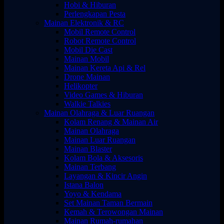
Hobi & Hiburan
Perlengkapan Pesta
Mainan Elektronik & RC
Mobil Remote Control
Robot Remote Control
Mobil Die Cast
Mainan Mobil
Mainan Kereta Api & Rel
Drone Mainan
Helikopter
Video Games & Hiburan
Walkie Talkies
Mainan Olahraga & Luar Ruangan
Kolam Renang & Mainan Air
Mainan Olahraga
Mainan Luar Ruangan
Mainan Blaster
Kolam Bola & Aksesoris
Mainan Terbang
Layangan & Kincir Angin
Istana Balon
Yoyo & Kendama
Set Mainan Taman Bermain
Kemah & Terowongan Mainan
Mainan Rumah-rumahan