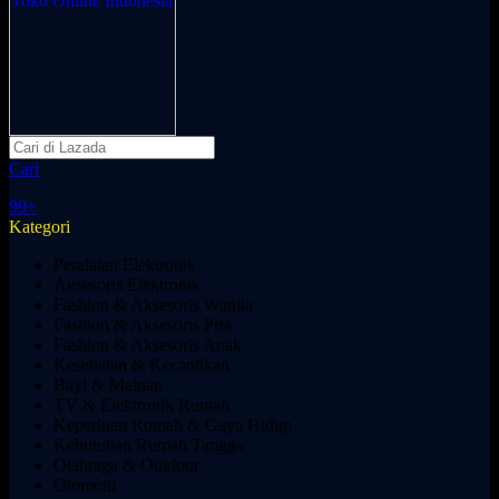
Cari
99+
Kategori
Peralatan Elektronik
Aksesoris Elektronik
Fashion & Aksesoris Wanita
Fashion & Aksesoris Pria
Fashion & Aksesoris Anak
Kesehatan & Kecantikan
Bayi & Mainan
TV & Elektronik Rumah
Keperluan Rumah & Gaya Hidup
Kebutuhan Rumah Tangga
Olahraga & Outdoor
Otomotif