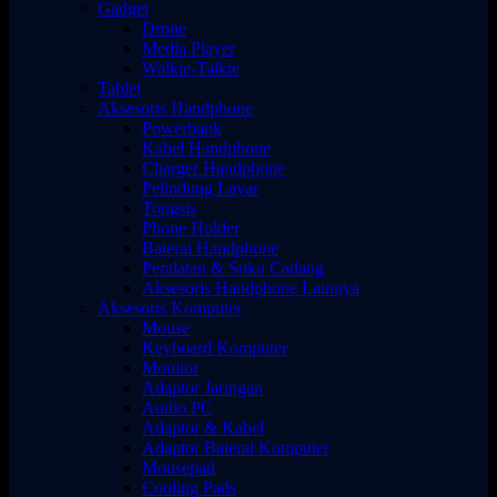
Gadget
Drone
Media Player
Walkie-Talkie
Tablet
Aksesoris Handphone
Powerbank
Kabel Handphone
Charger Handphone
Pelindung Layar
Tongsis
Phone Holder
Baterai Handphone
Peralatan & Suku Cadang
Aksesoris Handphone Lainnya
Aksesoris Komputer
Mouse
Keyboard Komputer
Monitor
Adaptor Jaringan
Audio PC
Adaptor & Kabel
Adaptor Baterai Komputer
Mousepad
Cooling Pads