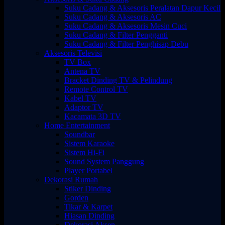
Suku Cadang & Aksesoris Peralatan Dapur Kecil
Suku Cadang & Aksesoris AC
Suku Cadang & Aksesoris Mesin Cuci
Suku Cadang & Filter Pengganti
Suku Cadang & Filter Penghisap Debu
Aksesoris Televisi
TV Box
Antena TV
Bracket Dinding TV & Pelindung
Remote Control TV
Kabel TV
Adaptor TV
Kacamata 3D TV
Home Entertainment
Soundbar
Sistem Karaoke
Sistem Hi-Fi
Sound System Panggung
Player Portabel
Dekorasi Rumah
Stiker Dinding
Gorden
Tikar & Karpet
Hiasan Dinding
Dekorasi Aksen