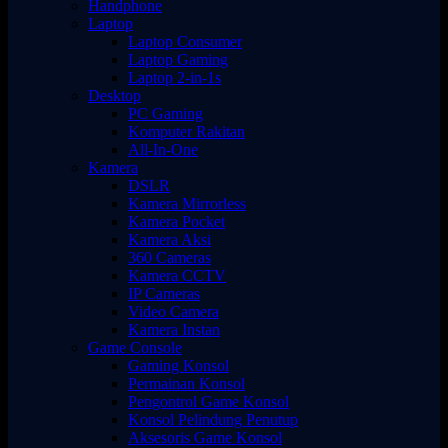
Handphone
Laptop
Laptop Consumer
Laptop Gaming
Laptop 2-in-1s
Desktop
PC Gaming
Komputer Rakitan
All-In-One
Kamera
DSLR
Kamera Mirrorless
Kamera Pocket
Kamera Aksi
360 Cameras
Kamera CCTV
IP Cameras
Video Camera
Kamera Instan
Game Console
Gaming Konsol
Permainan Konsol
Pengontrol Game Konsol
Konsol Pelindung Penutup
Aksesoris Game Konsol