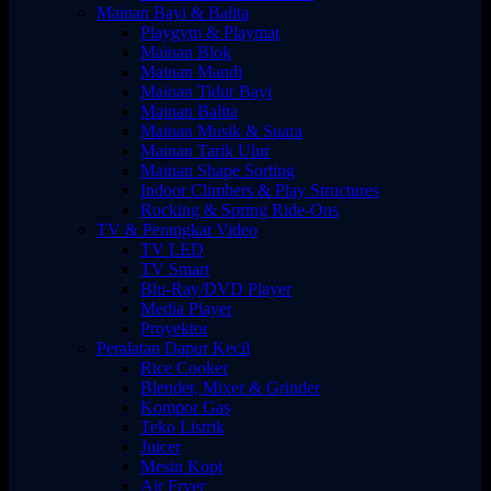
Mainan Bayi & Balita
Playgym & Playmat
Mainan Blok
Mainan Mandi
Mainan Tidur Bayi
Mainan Balita
Mainan Musik & Suara
Mainan Tarik Ulur
Mainan Shape Sorting
Indoor Climbers & Play Structures
Rocking & Spring Ride-Ons
TV & Perangkat Video
TV LED
TV Smart
Blu-Ray/DVD Player
Media Player
Proyektor
Peralatan Dapur Kecil
Rice Cooker
Blender, Mixer & Grinder
Kompor Gas
Teko Listrik
Juicer
Mesin Kopi
Air Fryer