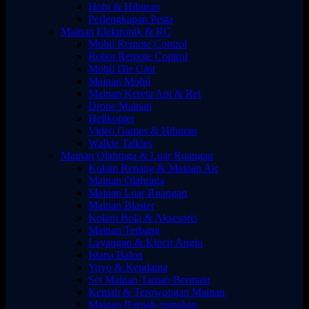
Hobi & Hiburan
Perlengkapan Pesta
Mainan Elektronik & RC
Mobil Remote Control
Robot Remote Control
Mobil Die Cast
Mainan Mobil
Mainan Kereta Api & Rel
Drone Mainan
Helikopter
Video Games & Hiburan
Walkie Talkies
Mainan Olahraga & Luar Ruangan
Kolam Renang & Mainan Air
Mainan Olahraga
Mainan Luar Ruangan
Mainan Blaster
Kolam Bola & Aksesoris
Mainan Terbang
Layangan & Kincir Angin
Istana Balon
Yoyo & Kendama
Set Mainan Taman Bermain
Kemah & Terowongan Mainan
Mainan Rumah-rumahan