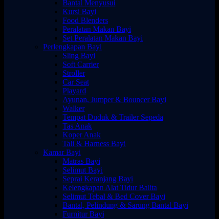
Bantal Menyusui
Kursi Bayi
Food Blenders
Peralatan Makan Bayi
Set Peralatan Makan Bayi
Perlengkapan Bayi
Sling Bayi
Soft Carrier
Stroller
Car Seat
Playard
Ayunan, Jumper & Bouncer Bayi
Walker
Tempat Duduk & Trailer Sepeda
Tas Anak
Koper Anak
Tali & Harness Bayi
Kamar Bayi
Matras Bayi
Selimut Bayi
Seprai Keranjang Bayi
Kelengkapan Alat Tidur Balita
Selimut Tebal & Bed Cover Bayi
Bantal, Pelindung & Sarung Bantal Bayi
Furnitur Bayi