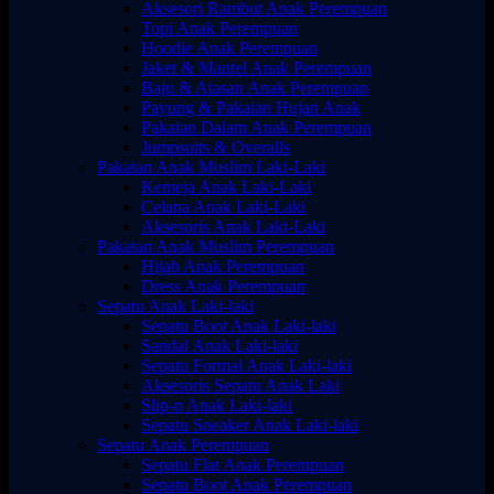
Aksesori Rambut Anak Perempuan
Topi Anak Perempuan
Hoodie Anak Perempuan
Jaket & Mantel Anak Perempuan
Baju & Atasan Anak Perempuan
Payung & Pakaian Hujan Anak
Pakaian Dalam Anak Perempuan
Jumpsuits & Overalls
Pakaian Anak Muslim Laki-Laki
Kemeja Anak Laki-Laki
Celana Anak Laki-Laki
Aksesoris Anak Laki-Laki
Pakaian Anak Muslim Perempuan
Hijab Anak Perempuan
Dress Anak Perempuan
Sepatu Anak Laki-laki
Sepatu Boot Anak Laki-laki
Sandal Anak Laki-laki
Sepatu Formal Anak Laki-laki
Aksesoris Sepatu Anak Laki
Slip-n Anak Laki-laki
Sepatu Sneaker Anak Laki-laki
Sepatu Anak Perempuan
Sepatu Flat Anak Perempuan
Sepatu Boot Anak Perempuan