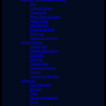
Bra
Celana Dalam
Shapewear
Baju Tidur & Santai
Jubah Tidur
Set Lingerie
Kamisol & Slips
Bodysuit
Aksesori Lingerie
Sepatu Wanita
Sepatu Flat
Sepatu Hak Tinggi
Sneakers
Wedges
Sepatu Boot
Aksesoris Sepatu
Sandal
Sandal & Flip Flop
Aksesoris
Ikat Pinggang
Payung
Topi
Aksesoris Rambut
Scarf
Sarung Tangan