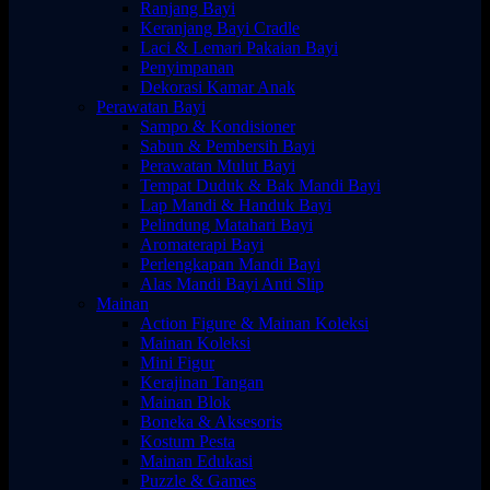
Ranjang Bayi
Keranjang Bayi Cradle
Laci & Lemari Pakaian Bayi
Penyimpanan
Dekorasi Kamar Anak
Perawatan Bayi
Sampo & Kondisioner
Sabun & Pembersih Bayi
Perawatan Mulut Bayi
Tempat Duduk & Bak Mandi Bayi
Lap Mandi & Handuk Bayi
Pelindung Matahari Bayi
Aromaterapi Bayi
Perlengkapan Mandi Bayi
Alas Mandi Bayi Anti Slip
Mainan
Action Figure & Mainan Koleksi
Mainan Koleksi
Mini Figur
Kerajinan Tangan
Mainan Blok
Boneka & Aksesoris
Kostum Pesta
Mainan Edukasi
Puzzle & Games