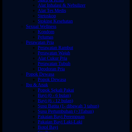
Alat Inhalasi & Nebulizer
Alat Tes Medis
Stetoskop
Stoking Kesehatan
Sexual Wellness
Kondom
Pelumas
Perawatan Pria
Perawatan Rambut
Perawatan Wajah
Alat Cukur Pria
Perawatan Tubuh
Deodoran Pria
Popok Dewasa
Popok Dewasa
Ibu & Anak
Popok Sekali Pakai
Bayi (0 - 6 bulan)
Bayi (6 - 12 bulan)
Susu Batita (1- dibawah 3 tahun)
Susu Pertumbuhan (>3Tahun)
Pakaian Bayi Perempuan
Pakaian Bayi Laki-Laki
Botol Bayi