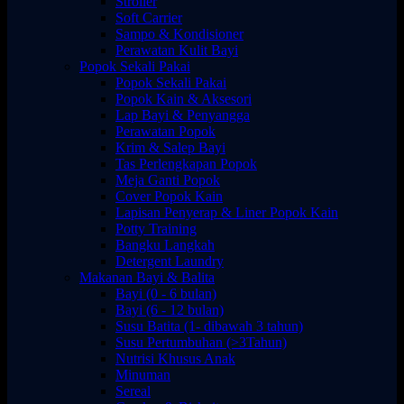
Stroller
Soft Carrier
Sampo & Kondisioner
Perawatan Kulit Bayi
Popok Sekali Pakai
Popok Sekali Pakai
Popok Kain & Aksesori
Lap Bayi & Penyangga
Perawatan Popok
Krim & Salep Bayi
Tas Perlengkapan Popok
Meja Ganti Popok
Cover Popok Kain
Lapisan Penyerap & Liner Popok Kain
Potty Training
Bangku Langkah
Detergent Laundry
Makanan Bayi & Balita
Bayi (0 - 6 bulan)
Bayi (6 - 12 bulan)
Susu Batita (1- dibawah 3 tahun)
Susu Pertumbuhan (>3Tahun)
Nutrisi Khusus Anak
Minuman
Sereal