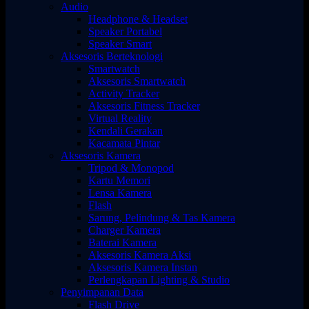
Audio
Headphone & Headset
Speaker Portabel
Speaker Smart
Aksesoris Berteknologi
Smartwatch
Aksesoris Smartwatch
Activity Tracker
Aksesoris Fitness Tracker
Virtual Reality
Kendali Gerakan
Kacamata Pintar
Aksesoris Kamera
Tripod & Monopod
Kartu Memori
Lensa Kamera
Flash
Sarung, Pelindung & Tas Kamera
Charger Kamera
Baterai Kamera
Aksesoris Kamera Aksi
Aksesoris Kamera Instan
Perlengkapan Lighting & Studio
Penyimpanan Data
Flash Drive