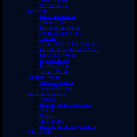
Masker Wajah
Tas Wanita
Tas Ransel Wanita
Aksesoris Tas
Tas Pinggang Wanita
Dompet Kartu Wanita
Clutches
Dompet Koin & Pouch Wanita
Tas Selempang & Bahu Wanita
Tas Luxury Wanita
Top-handle Bag
Tote Bag Wanita
Dompet Wanita
Perhiasan Wanita
Perhiasan Fashion
Logam Berharga
Jam Tangan Wanita
Aksesori
Jam Tangan Kasual Wanita
Formal
Mewah
Pra Dimiliki
Jam Tangan Olahraga Wanita
Pakaian Pria