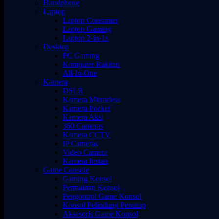
Handphone
Laptop
Laptop Consumer
Laptop Gaming
Laptop 2-in-1s
Desktop
PC Gaming
Komputer Rakitan
All-In-One
Kamera
DSLR
Kamera Mirrorless
Kamera Pocket
Kamera Aksi
360 Cameras
Kamera CCTV
IP Cameras
Video Camera
Kamera Instan
Game Console
Gaming Konsol
Permainan Konsol
Pengontrol Game Konsol
Konsol Pelindung Penutup
Aksesoris Game Konsol