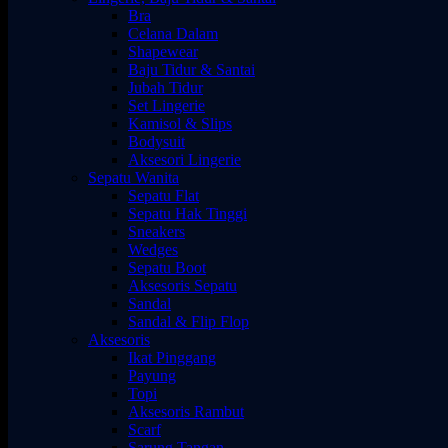
Bra
Celana Dalam
Shapewear
Baju Tidur & Santai
Jubah Tidur
Set Lingerie
Kamisol & Slips
Bodysuit
Aksesori Lingerie
Sepatu Wanita
Sepatu Flat
Sepatu Hak Tinggi
Sneakers
Wedges
Sepatu Boot
Aksesoris Sepatu
Sandal
Sandal & Flip Flop
Aksesoris
Ikat Pinggang
Payung
Topi
Aksesoris Rambut
Scarf
Sarung Tangan