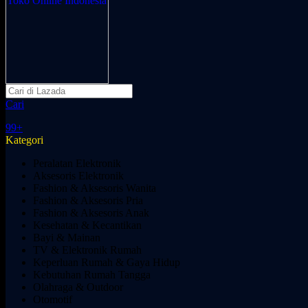
Cari
99+
Kategori
Peralatan Elektronik
Aksesoris Elektronik
Fashion & Aksesoris Wanita
Fashion & Aksesoris Pria
Fashion & Aksesoris Anak
Kesehatan & Kecantikan
Bayi & Mainan
TV & Elektronik Rumah
Keperluan Rumah & Gaya Hidup
Kebutuhan Rumah Tangga
Olahraga & Outdoor
Otomotif