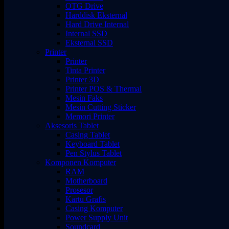
OTG Drive
Harddisk Eksternal
Hard Drive Internal
Internal SSD
Eksternal SSD
Printer
Printer
Tinta Printer
Printer 3D
Printer POS & Thermal
Mesin Faks
Mesin Cutting Sticker
Memori Printer
Aksesoris Tablet
Casing Tablet
Keyboard Tablet
Pen Stylus Tablet
Komponen Komputer
RAM
Motherboard
Prosesor
Kartu Grafis
Casing Komputer
Power Supply Unit
Soundcard