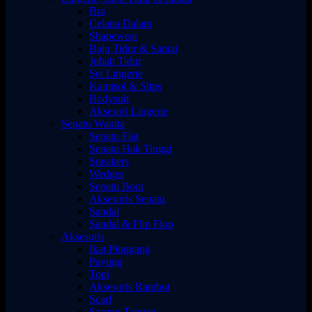
Bra
Celana Dalam
Shapewear
Baju Tidur & Santai
Jubah Tidur
Set Lingerie
Kamisol & Slips
Bodysuit
Aksesori Lingerie
Sepatu Wanita
Sepatu Flat
Sepatu Hak Tinggi
Sneakers
Wedges
Sepatu Boot
Aksesoris Sepatu
Sandal
Sandal & Flip Flop
Aksesoris
Ikat Pinggang
Payung
Topi
Aksesoris Rambut
Scarf
Sarung Tangan