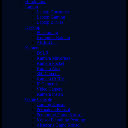
Handphone
Laptop
Laptop Consumer
Laptop Gaming
Laptop 2-in-1s
Desktop
PC Gaming
Komputer Rakitan
All-In-One
Kamera
DSLR
Kamera Mirrorless
Kamera Pocket
Kamera Aksi
360 Cameras
Kamera CCTV
IP Cameras
Video Camera
Kamera Instan
Game Console
Gaming Konsol
Permainan Konsol
Pengontrol Game Konsol
Konsol Pelindung Penutup
Aksesoris Game Konsol