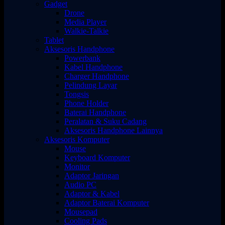
Gadget
Drone
Media Player
Walkie-Talkie
Tablet
Aksesoris Handphone
Powerbank
Kabel Handphone
Charger Handphone
Pelindung Layar
Tongsis
Phone Holder
Baterai Handphone
Peralatan & Suku Cadang
Aksesoris Handphone Lainnya
Aksesoris Komputer
Mouse
Keyboard Komputer
Monitor
Adaptor Jaringan
Audio PC
Adaptor & Kabel
Adaptor Baterai Komputer
Mousepad
Cooling Pads