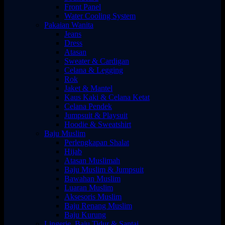
Front Panel
Water Cooling System
Pakaian Wanita
Jeans
Dress
Atasan
Sweater & Cardigan
Celana & Legging
Rok
Jaket & Mantel
Kaus Kaki & Celana Ketat
Celana Pendek
Jumpsuit & Playsuit
Hoodie & Sweatshirt
Baju Muslim
Perlengkapan Shalat
Hijab
Atasan Muslimah
Baju Muslim & Jumpsuit
Bawahan Muslim
Luaran Muslim
Aksesoris Muslim
Baju Renang Muslim
Baju Kurung
Lingerie, Baju Tidur & Santai