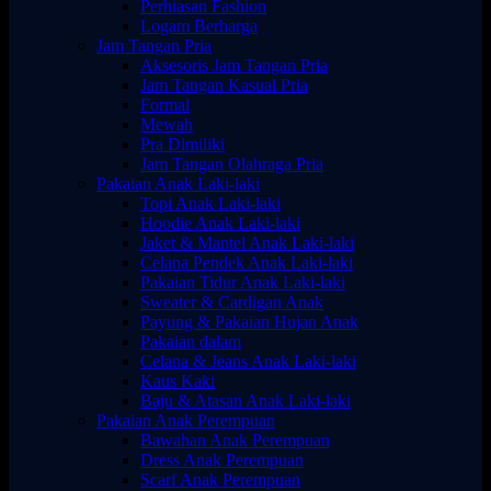
Perhiasan Fashion
Logam Berharga
Jam Tangan Pria
Aksesoris Jam Tangan Pria
Jam Tangan Kasual Pria
Formal
Mewah
Pra Dimiliki
Jam Tangan Olahraga Pria
Pakaian Anak Laki-laki
Topi Anak Laki-laki
Hoodie Anak Laki-laki
Jaket & Mantel Anak Laki-laki
Celana Pendek Anak Laki-laki
Pakaian Tidur Anak Laki-laki
Sweater & Cardigan Anak
Payung & Pakaian Hujan Anak
Pakaian dalam
Celana & Jeans Anak Laki-laki
Kaus Kaki
Baju & Atasan Anak Laki-laki
Pakaian Anak Perempuan
Bawahan Anak Perempuan
Dress Anak Perempuan
Scarf Anak Perempuan