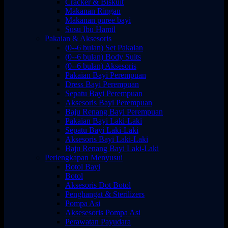
Cracker & Biskuit
Makanan Ringan
Makanan puree bayi
Susu Ibu Hamil
Pakaian & Aksesoris
(0--6 bulan) Set Pakaian
(0--6 bulan) Body Suits
(0--6 bulan) Aksesoris
Pakaian Bayi Perempuan
Dress Bayi Perempuan
Sepatu Bayi Perempuan
Aksesoris Bayi Perempuan
Baju Renang Bayi Perempuan
Pakaian Bayi Laki-Laki
Sepatu Bayi Laki-Laki
Aksesoris Bayi Laki-Laki
Baju Renang Bayi Laki-Laki
Perlengkapan Menyusui
Botol Bayi
Botol
Aksesoris Dot Botol
Penghangat & Sterilizers
Pompa Asi
Aksesesoris Pompa Asi
Perawatan Payudara