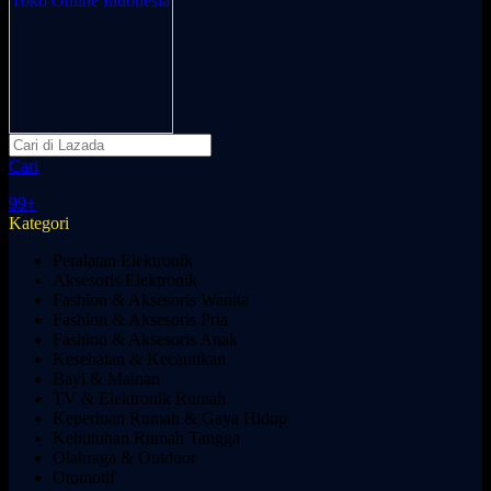
Cari
99+
Kategori
Peralatan Elektronik
Aksesoris Elektronik
Fashion & Aksesoris Wanita
Fashion & Aksesoris Pria
Fashion & Aksesoris Anak
Kesehatan & Kecantikan
Bayi & Mainan
TV & Elektronik Rumah
Keperluan Rumah & Gaya Hidup
Kebutuhan Rumah Tangga
Olahraga & Outdoor
Otomotif