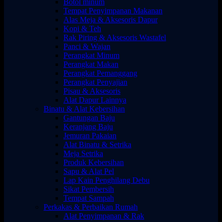
Botol minum
Tempat Penyimpanan Makanan
Alas Meja & Aksesoris Dapur
Kopi & Teh
Rak Piring & Aksesoris Wastafel
Panci & Wajan
Perangkat Minum
Perangkat Makan
Perangkat Pemanggang
Perangkat Penyajian
Pisau & Aksesoris
Alat Dapur Lainnya
Binatu & Alat Kebersihan
Gantungan Baju
Keranjang Baju
Jemuran Pakaian
Alat Binatu & Setrika
Meja Setrika
Produk Kebersihan
Sapu & Alat Pel
Lap Kain Penghilang Debu
Sikat Pembersih
Tempat Sampah
Perkakas & Perbaikan Rumah
Alat Penyimpanan & Rak