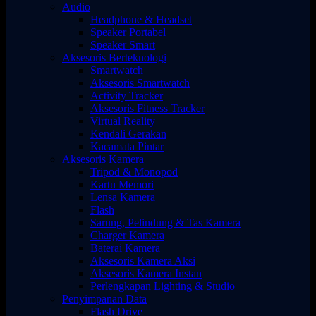
Audio
Headphone & Headset
Speaker Portabel
Speaker Smart
Aksesoris Berteknologi
Smartwatch
Aksesoris Smartwatch
Activity Tracker
Aksesoris Fitness Tracker
Virtual Reality
Kendali Gerakan
Kacamata Pintar
Aksesoris Kamera
Tripod & Monopod
Kartu Memori
Lensa Kamera
Flash
Sarung, Pelindung & Tas Kamera
Charger Kamera
Baterai Kamera
Aksesoris Kamera Aksi
Aksesoris Kamera Instan
Perlengkapan Lighting & Studio
Penyimpanan Data
Flash Drive