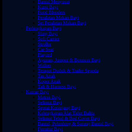
Bantal Menyusui
Kursi Bayi
Food Blenders
Peralatan Makan Bayi
Set Peralatan Makan Bayi
Perlengkapan Bayi
Sling Bayi
Soft Carrier
Stroller
Car Seat
Playard
Ayunan, Jumper & Bouncer Bayi
Walker
Tempat Duduk & Trailer Sepeda
Tas Anak
Koper Anak
Tali & Harness Bayi
Kamar Bayi
Matras Bayi
Selimut Bayi
Seprai Keranjang Bayi
Kelengkapan Alat Tidur Balita
Selimut Tebal & Bed Cover Bayi
Bantal, Pelindung & Sarung Bantal Bayi
Furnitur Bayi