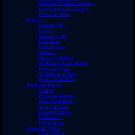
Pelembab & Perawatan Bibir
Face Scrubs & Exfoliators
Perawatan Mata
Makeup
Makeup Bibir
Lipstik
Makeup Wajah
Foundation
Makeup Mata
Maskara
Aksesoris Makeup
Set Kuas & Kuas Makeup
Perawatan Kuku
Set Makeup & Palet
Pembersih Makeup
Perawatan Rambut
Shampo
Perawatan Rambut
Aksesoris Rambut
Styling Rambut
Pewarna Rambut
Kondisioner
Paket Hadiah
Perawatan Tubuh
Losion Tubuh