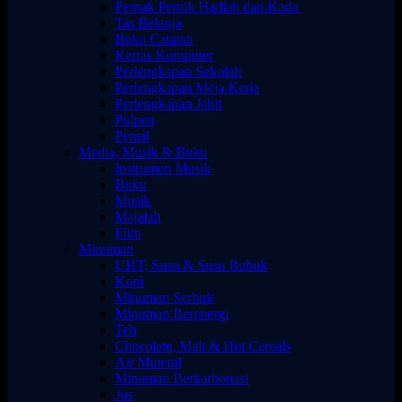
Pernak Pernik Hadiah dan Kado
Tas Belanja
Buku Catatan
Kertas Komputer
Perlengkapan Sekolah
Perlengkapan Meja Kerja
Perlengkapan Jahit
Pulpen
Pensil
Media, Musik & Buku
Instrumen Musik
Buku
Musik
Majalah
Film
Minuman
UHT, Susu & Susu Bubuk
Kopi
Minuman Serbuk
Minuman Berenergi
Teh
Chocolate, Malt & Hot Cereals
Air Mineral
Minuman Berkarbonasi
Jus