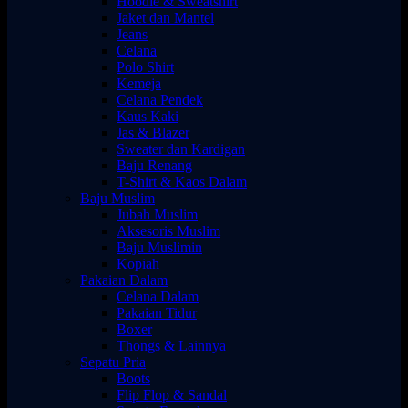
Hoodie & Sweatshirt
Jaket dan Mantel
Jeans
Celana
Polo Shirt
Kemeja
Celana Pendek
Kaus Kaki
Jas & Blazer
Sweater dan Kardigan
Baju Renang
T-Shirt & Kaos Dalam
Baju Muslim
Jubah Muslim
Aksesoris Muslim
Baju Muslimin
Kopiah
Pakaian Dalam
Celana Dalam
Pakaian Tidur
Boxer
Thongs & Lainnya
Sepatu Pria
Boots
Flip Flop & Sandal