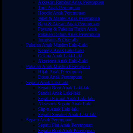
Aksesori Rambut Anak Perempuan
Topi Anak Perempuan
Hoodie Anak Perempuan
Jaket & Mantel Anak Perempuan
Baju & Atasan Anak Perempuan
Payung & Pakaian Hujan Anak
Pakaian Dalam Anak Perempuan
Jumpsuits & Overalls
Pakaian Anak Muslim Laki-Laki
Kemeja Anak Laki-Laki
Celana Anak Laki-Laki
Aksesoris Anak Laki-Laki
Pakaian Anak Muslim Perempuan
Hijab Anak Perempuan
Dress Anak Perempuan
Sepatu Anak Laki-laki
Sepatu Boot Anak Laki-laki
Sandal Anak Laki-laki
Sepatu Formal Anak Laki-laki
Aksesoris Sepatu Anak Laki
Slip-n Anak Laki-laki
Sepatu Sneaker Anak Laki-laki
Sepatu Anak Perempuan
Sepatu Flat Anak Perempuan
Sepatu Boot Anak Perempuan