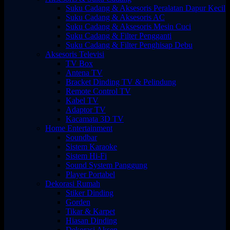
Suku Cadang & Aksesoris Peralatan Dapur Kecil
Suku Cadang & Aksesoris AC
Suku Cadang & Aksesoris Mesin Cuci
Suku Cadang & Filter Pengganti
Suku Cadang & Filter Penghisap Debu
Aksesoris Televisi
TV Box
Antena TV
Bracket Dinding TV & Pelindung
Remote Control TV
Kabel TV
Adaptor TV
Kacamata 3D TV
Home Entertainment
Soundbar
Sistem Karaoke
Sistem Hi-Fi
Sound System Panggung
Player Portabel
Dekorasi Rumah
Stiker Dinding
Gorden
Tikar & Karpet
Hiasan Dinding
Dekorasi Aksen