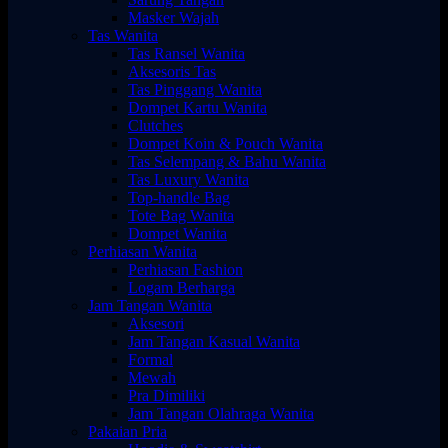
Masker Wajah
Tas Wanita
Tas Ransel Wanita
Aksesoris Tas
Tas Pinggang Wanita
Dompet Kartu Wanita
Clutches
Dompet Koin & Pouch Wanita
Tas Selempang & Bahu Wanita
Tas Luxury Wanita
Top-handle Bag
Tote Bag Wanita
Dompet Wanita
Perhiasan Wanita
Perhiasan Fashion
Logam Berharga
Jam Tangan Wanita
Aksesori
Jam Tangan Kasual Wanita
Formal
Mewah
Pra Dimiliki
Jam Tangan Olahraga Wanita
Pakaian Pria