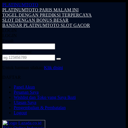
PLATINUMTOTO
PLATINUMTOTO PARIS MALAM INI
TOGEL DENGAN PREDIKSI TERPERCAYA
SLOT DENGAN BONUS BESAR
BANDAR PLATINUMTOTO SLOT GACOR
LOGIN
LOGIN
Email:
Nomor pesanan:
Untuk bantuan silakan,
Klik disini
DAFTAR
Panel Akun
Pesanan Saya
Wishlist dan Toko yang Saya Ikuti
Ulasan Saya
Pengembalian & Pembatalan
Logout