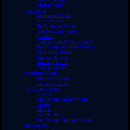
Masker Wajah
Tas Wanita
Tas Ransel Wanita
Aksesoris Tas
Tas Pinggang Wanita
Dompet Kartu Wanita
Clutches
Dompet Koin & Pouch Wanita
Tas Selempang & Bahu Wanita
Tas Luxury Wanita
Top-handle Bag
Tote Bag Wanita
Dompet Wanita
Perhiasan Wanita
Perhiasan Fashion
Logam Berharga
Jam Tangan Wanita
Aksesori
Jam Tangan Kasual Wanita
Formal
Mewah
Pra Dimiliki
Jam Tangan Olahraga Wanita
Pakaian Pria