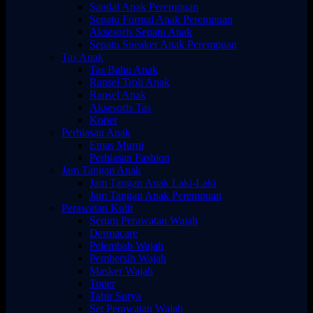
Sandal Anak Perempuan
Sepatu Formal Anak Perempuan
Aksesoris Sepatu Anak
Sepatu Sneaker Anak Perempuan
Tas Anak
Tas Bahu Anak
Ransel Troli Anak
Ransel Anak
Aksesoris Tas
Koper
Perhiasan Anak
Emas Murni
Perhiasan Fashion
Jam Tangan Anak
Jam Tangan Anak Laki-Laki
Jam Tangan Anak Perempuan
Perawatan Kulit
Serum Perawatan Wajah
Dermacare
Pelembab Wajah
Pembersih Wajah
Masker Wajah
Toner
Tabir Surya
Set Perawatan Wajah