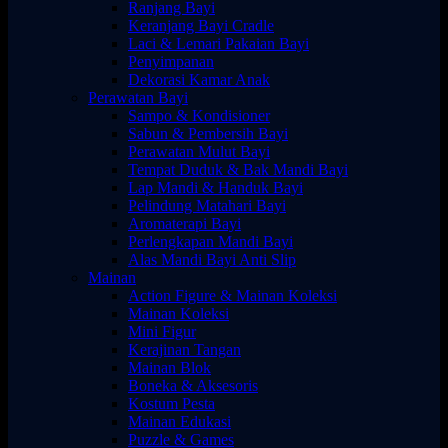
Ranjang Bayi
Keranjang Bayi Cradle
Laci & Lemari Pakaian Bayi
Penyimpanan
Dekorasi Kamar Anak
Perawatan Bayi
Sampo & Kondisioner
Sabun & Pembersih Bayi
Perawatan Mulut Bayi
Tempat Duduk & Bak Mandi Bayi
Lap Mandi & Handuk Bayi
Pelindung Matahari Bayi
Aromaterapi Bayi
Perlengkapan Mandi Bayi
Alas Mandi Bayi Anti Slip
Mainan
Action Figure & Mainan Koleksi
Mainan Koleksi
Mini Figur
Kerajinan Tangan
Mainan Blok
Boneka & Aksesoris
Kostum Pesta
Mainan Edukasi
Puzzle & Games