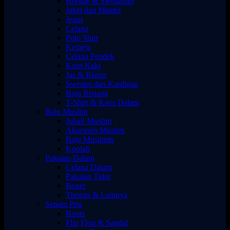
Hoodie & Sweatshirt
Jaket dan Mantel
Jeans
Celana
Polo Shirt
Kemeja
Celana Pendek
Kaus Kaki
Jas & Blazer
Sweater dan Kardigan
Baju Renang
T-Shirt & Kaos Dalam
Baju Muslim
Jubah Muslim
Aksesoris Muslim
Baju Muslimin
Kopiah
Pakaian Dalam
Celana Dalam
Pakaian Tidur
Boxer
Thongs & Lainnya
Sepatu Pria
Boots
Flip Flop & Sandal