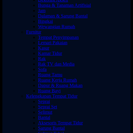
Bunga & Tanaman Artifisial
Jam
Dalaman & Sarung Bantal
Bingkai
Wewangian Rumah
Furnitur
Tempat Penyimpanan
Lemari Pakaian
Kasur
Kamar Tidur
Rak
Rak TV dan Media
Sofa
Ruang Tamu
Ruang Kerja Rumah
Dapur & Ruang Makan
Ruang Bayi
Kelengkapan Tempat Tidur
Seprai
Seprai Set
Selimut
Bantal
Aksesoris Tempat Tidur
Sarung Bantal