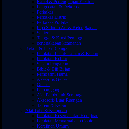
Kabel & Perlengkapan Elektrik
Pengecatan & Dekorasi
Perkakas
Perkakas Listrik
Perkakas Portabel
Pipa Saluran Air & Kelengkapan
Senter
Tangga & Kursi Peninggi
perlengkapan keamanan
Kebun & Luar Ruangan
Peralatan Listrik Taman & Kebun
Peralatan Kebun
Sistem Pengairan
Bibit & Biji Bijian
Pembasmi Hama
Aksesoris Genset
Genset
Pemanggang
Alat Pembunuh Serangga
Aksesoris Luar Ruangan
Taman & Kebun
Alat Tulis & Kerajinan
Peralatan Kesenian dan Kerajinan
Peralatan Mewarnai dan Copic
Kerajinan Umum