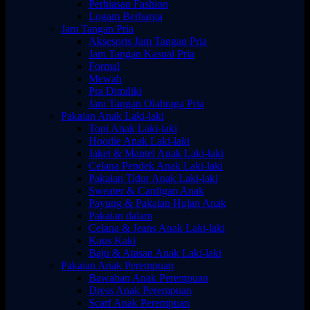
Perhiasan Fashion
Logam Berharga
Jam Tangan Pria
Aksesoris Jam Tangan Pria
Jam Tangan Kasual Pria
Formal
Mewah
Pra Dimiliki
Jam Tangan Olahraga Pria
Pakaian Anak Laki-laki
Topi Anak Laki-laki
Hoodie Anak Laki-laki
Jaket & Mantel Anak Laki-laki
Celana Pendek Anak Laki-laki
Pakaian Tidur Anak Laki-laki
Sweater & Cardigan Anak
Payung & Pakaian Hujan Anak
Pakaian dalam
Celana & Jeans Anak Laki-laki
Kaus Kaki
Baju & Atasan Anak Laki-laki
Pakaian Anak Perempuan
Bawahan Anak Perempuan
Dress Anak Perempuan
Scarf Anak Perempuan