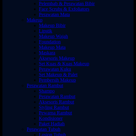
Pelembab & Perawatan Bibir
Face Scrubs & Exfoliators
Perawatan Mata
Makeup
Makeup Bibir
Lipstik
Makeup Wajah
Foundation
Makeup Mata
Maskara
Aksesoris Makeup
Set Kuas & Kuas Makeup
Perawatan Kuku
Set Makeup & Palet
Pembersih Makeup
Perawatan Rambut
Shampo
Perawatan Rambut
Aksesoris Rambut
Styling Rambut
Pewarna Rambut
Kondisioner
Paket Hadiah
Perawatan Tubuh
Losion Tubuh