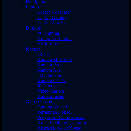
Handphone
Laptop
Laptop Consumer
Laptop Gaming
Laptop 2-in-1s
Desktop
PC Gaming
Komputer Rakitan
All-In-One
Kamera
DSLR
Kamera Mirrorless
Kamera Pocket
Kamera Aksi
360 Cameras
Kamera CCTV
IP Cameras
Video Camera
Kamera Instan
Game Console
Gaming Konsol
Permainan Konsol
Pengontrol Game Konsol
Konsol Pelindung Penutup
Aksesoris Game Konsol