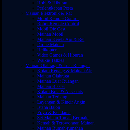
Hobi & Hiburan
Perlengkapan Pesta
Mainan Elektronik & RC
Mobil Remote Control
Robot Remote Control
Mobil Die Cast
Mainan Mobil
Mainan Kereta Api & Rel
Drone Mainan
Helikopter
Video Games & Hiburan
Walkie Talkies
Mainan Olahraga & Luar Ruangan
Kolam Renang & Mainan Air
Mainan Olahraga
Mainan Luar Ruangan
Mainan Blaster
Kolam Bola & Aksesoris
Mainan Terbang
Layangan & Kincir Angin
Istana Balon
Yoyo & Kendama
Set Mainan Taman Bermain
Kemah & Terowongan Mainan
Mainan Rumah-rumahan