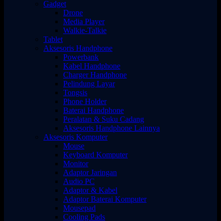
Gadget
Drone
Media Player
Walkie-Talkie
Tablet
Aksesoris Handphone
Powerbank
Kabel Handphone
Charger Handphone
Pelindung Layar
Tongsis
Phone Holder
Baterai Handphone
Peralatan & Suku Cadang
Aksesoris Handphone Lainnya
Aksesoris Komputer
Mouse
Keyboard Komputer
Monitor
Adaptor Jaringan
Audio PC
Adaptor & Kabel
Adaptor Baterai Komputer
Mousepad
Cooling Pads