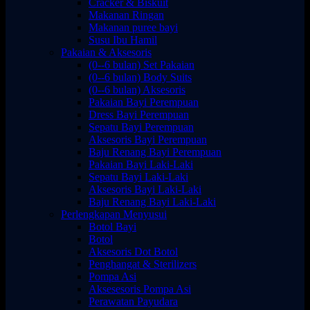
Cracker & Biskuit
Makanan Ringan
Makanan puree bayi
Susu Ibu Hamil
Pakaian & Aksesoris
(0--6 bulan) Set Pakaian
(0--6 bulan) Body Suits
(0--6 bulan) Aksesoris
Pakaian Bayi Perempuan
Dress Bayi Perempuan
Sepatu Bayi Perempuan
Aksesoris Bayi Perempuan
Baju Renang Bayi Perempuan
Pakaian Bayi Laki-Laki
Sepatu Bayi Laki-Laki
Aksesoris Bayi Laki-Laki
Baju Renang Bayi Laki-Laki
Perlengkapan Menyusui
Botol Bayi
Botol
Aksesoris Dot Botol
Penghangat & Sterilizers
Pompa Asi
Aksesesoris Pompa Asi
Perawatan Payudara