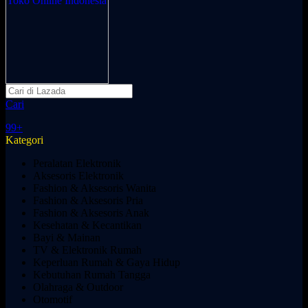
Cari
99+
Kategori
Peralatan Elektronik
Aksesoris Elektronik
Fashion & Aksesoris Wanita
Fashion & Aksesoris Pria
Fashion & Aksesoris Anak
Kesehatan & Kecantikan
Bayi & Mainan
TV & Elektronik Rumah
Keperluan Rumah & Gaya Hidup
Kebutuhan Rumah Tangga
Olahraga & Outdoor
Otomotif