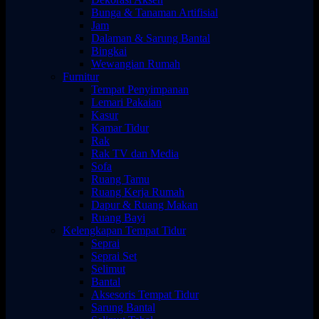
Bunga & Tanaman Artifisial
Jam
Dalaman & Sarung Bantal
Bingkai
Wewangian Rumah
Furnitur
Tempat Penyimpanan
Lemari Pakaian
Kasur
Kamar Tidur
Rak
Rak TV dan Media
Sofa
Ruang Tamu
Ruang Kerja Rumah
Dapur & Ruang Makan
Ruang Bayi
Kelengkapan Tempat Tidur
Seprai
Seprai Set
Selimut
Bantal
Aksesoris Tempat Tidur
Sarung Bantal