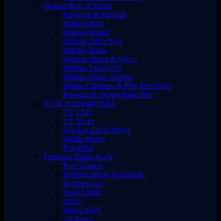
Mainan Bayi & Balita
Playgym & Playmat
Mainan Blok
Mainan Mandi
Mainan Tidur Bayi
Mainan Balita
Mainan Musik & Suara
Mainan Tarik Ulur
Mainan Shape Sorting
Indoor Climbers & Play Structures
Rocking & Spring Ride-Ons
TV & Perangkat Video
TV LED
TV Smart
Blu-Ray/DVD Player
Media Player
Proyektor
Peralatan Dapur Kecil
Rice Cooker
Blender, Mixer & Grinder
Kompor Gas
Teko Listrik
Juicer
Mesin Kopi
Air Fryer