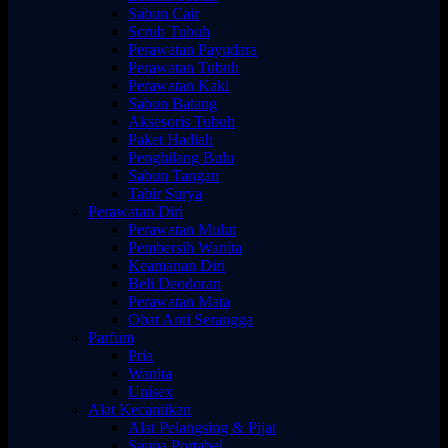
Sabun Cair
Scrub Tubuh
Perawatan Payudara
Perawatan Tubuh
Perawatan Kaki
Sabun Batang
Aksesoris Tubuh
Paket Hadiah
Penghilang Bulu
Sabun Tangan
Tabir Surya
Perawatan Diri
Perawatan Mulut
Pembersih Wanita
Keamanan Diri
Beli Deodoran
Perawatan Mata
Obat Anti Serangga
Parfum
Pria
Wanita
Unisex
Alat Kecantikan
Alat Pelangsing & Pijat
Sauna Portabel