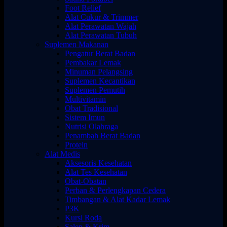
Foot Relief
Alat Cukur & Trimmer
Alat Perawatan Wajah
Alat Perawatan Tubuh
Suplemen Makanan
Pengatur Berat Badan
Pembakar Lemak
Minuman Pelangsing
Suplemen Kecantikan
Suplemen Pemutih
Multivitamin
Obat Tradisional
Sistem Imun
Nutrisi Olahraga
Penambah Berat Badan
Protein
Alat Medis
Aksesoris Kesehatan
Alat Tes Kesehatan
Obat-Obatan
Perban & Perlengkapan Cedera
Timbangan & Alat Kadar Lemak
P3K
Kursi Roda
Salep & Krim