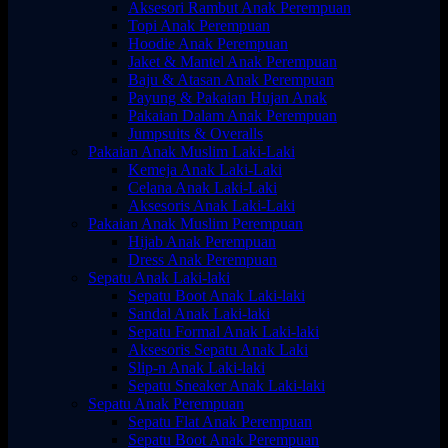
Aksesori Rambut Anak Perempuan
Topi Anak Perempuan
Hoodie Anak Perempuan
Jaket & Mantel Anak Perempuan
Baju & Atasan Anak Perempuan
Payung & Pakaian Hujan Anak
Pakaian Dalam Anak Perempuan
Jumpsuits & Overalls
Pakaian Anak Muslim Laki-Laki
Kemeja Anak Laki-Laki
Celana Anak Laki-Laki
Aksesoris Anak Laki-Laki
Pakaian Anak Muslim Perempuan
Hijab Anak Perempuan
Dress Anak Perempuan
Sepatu Anak Laki-laki
Sepatu Boot Anak Laki-laki
Sandal Anak Laki-laki
Sepatu Formal Anak Laki-laki
Aksesoris Sepatu Anak Laki
Slip-n Anak Laki-laki
Sepatu Sneaker Anak Laki-laki
Sepatu Anak Perempuan
Sepatu Flat Anak Perempuan
Sepatu Boot Anak Perempuan