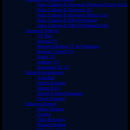
Suku Cadang & Aksesoris Peralatan Dapur Kecil
Suku Cadang & Aksesoris AC
Suku Cadang & Aksesoris Mesin Cuci
Suku Cadang & Filter Pengganti
Suku Cadang & Filter Penghisap Debu
Aksesoris Televisi
TV Box
Antena TV
Bracket Dinding TV & Pelindung
Remote Control TV
Kabel TV
Adaptor TV
Kacamata 3D TV
Home Entertainment
Soundbar
Sistem Karaoke
Sistem Hi-Fi
Sound System Panggung
Player Portabel
Dekorasi Rumah
Stiker Dinding
Gorden
Tikar & Karpet
Hiasan Dinding
Dekorasi Aksen