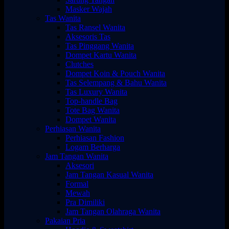
Masker Wajah
Tas Wanita
Tas Ransel Wanita
Aksesoris Tas
Tas Pinggang Wanita
Dompet Kartu Wanita
Clutches
Dompet Koin & Pouch Wanita
Tas Selempang & Bahu Wanita
Tas Luxury Wanita
Top-handle Bag
Tote Bag Wanita
Dompet Wanita
Perhiasan Wanita
Perhiasan Fashion
Logam Berharga
Jam Tangan Wanita
Aksesori
Jam Tangan Kasual Wanita
Formal
Mewah
Pra Dimiliki
Jam Tangan Olahraga Wanita
Pakaian Pria