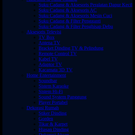
Suku Cadang & Aksesoris Peralatan Dapur Kecil
Suku Cadang & Aksesoris AC
Suku Cadang & Aksesoris Mesin Cuci
Suku Cadang & Filter Pengganti
Suku Cadang & Filter Penghisap Debu
Aksesoris Televisi
TV Box
Antena TV
Bracket Dinding TV & Pelindung
Remote Control TV
Kabel TV
Adaptor TV
Kacamata 3D TV
Home Entertainment
Soundbar
Sistem Karaoke
Sistem Hi-Fi
Sound System Panggung
Player Portabel
Dekorasi Rumah
Stiker Dinding
Gorden
Tikar & Karpet
Hiasan Dinding
Dekorasi Aksen