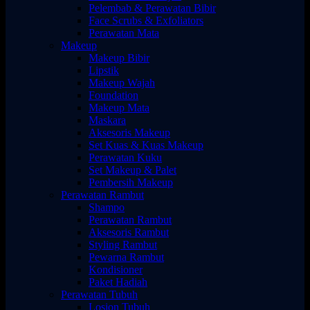
Pelembab & Perawatan Bibir
Face Scrubs & Exfoliators
Perawatan Mata
Makeup
Makeup Bibir
Lipstik
Makeup Wajah
Foundation
Makeup Mata
Maskara
Aksesoris Makeup
Set Kuas & Kuas Makeup
Perawatan Kuku
Set Makeup & Palet
Pembersih Makeup
Perawatan Rambut
Shampo
Perawatan Rambut
Aksesoris Rambut
Styling Rambut
Pewarna Rambut
Kondisioner
Paket Hadiah
Perawatan Tubuh
Losion Tubuh