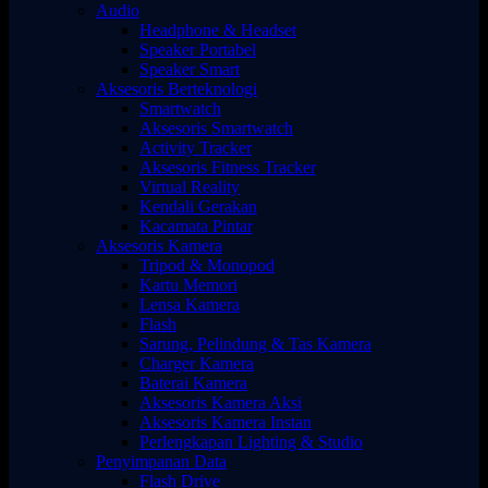
Audio
Headphone & Headset
Speaker Portabel
Speaker Smart
Aksesoris Berteknologi
Smartwatch
Aksesoris Smartwatch
Activity Tracker
Aksesoris Fitness Tracker
Virtual Reality
Kendali Gerakan
Kacamata Pintar
Aksesoris Kamera
Tripod & Monopod
Kartu Memori
Lensa Kamera
Flash
Sarung, Pelindung & Tas Kamera
Charger Kamera
Baterai Kamera
Aksesoris Kamera Aksi
Aksesoris Kamera Instan
Perlengkapan Lighting & Studio
Penyimpanan Data
Flash Drive