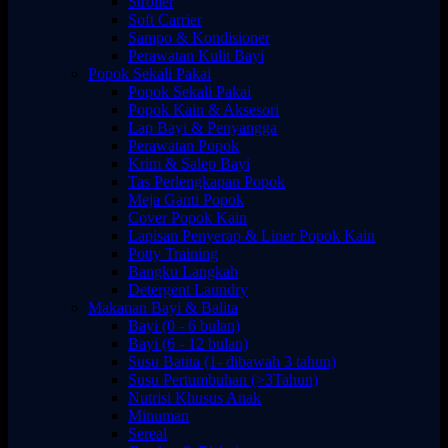
Stroller
Soft Carrier
Sampo & Kondisioner
Perawatan Kulit Bayi
Popok Sekali Pakai
Popok Sekali Pakai
Popok Kain & Aksesori
Lap Bayi & Penyangga
Perawatan Popok
Krim & Salep Bayi
Tas Perlengkapan Popok
Meja Ganti Popok
Cover Popok Kain
Lapisan Penyerap & Liner Popok Kain
Potty Training
Bangku Langkah
Detergent Laundry
Makanan Bayi & Balita
Bayi (0 - 6 bulan)
Bayi (6 - 12 bulan)
Susu Batita (1- dibawah 3 tahun)
Susu Pertumbuhan (>3Tahun)
Nutrisi Khusus Anak
Minuman
Sereal