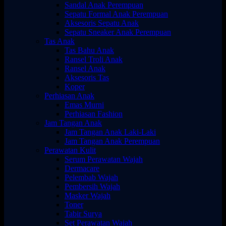
Sandal Anak Perempuan
Sepatu Formal Anak Perempuan
Aksesoris Sepatu Anak
Sepatu Sneaker Anak Perempuan
Tas Anak
Tas Bahu Anak
Ransel Troli Anak
Ransel Anak
Aksesoris Tas
Koper
Perhiasan Anak
Emas Murni
Perhiasan Fashion
Jam Tangan Anak
Jam Tangan Anak Laki-Laki
Jam Tangan Anak Perempuan
Perawatan Kulit
Serum Perawatan Wajah
Dermacare
Pelembab Wajah
Pembersih Wajah
Masker Wajah
Toner
Tabir Surya
Set Perawatan Wajah