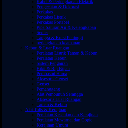
Kabel & Perlengkapan Elektrik
Pengecatan & Dekorasi
Perkakas
Perkakas Listrik
Perkakas Portabel
Pipa Saluran Air & Kelengkapan
Senter
Tangga & Kursi Peninggi
perlengkapan keamanan
Kebun & Luar Ruangan
Peralatan Listrik Taman & Kebun
Peralatan Kebun
Sistem Pengairan
Bibit & Biji Bijian
Pembasmi Hama
Aksesoris Genset
Genset
Pemanggang
Alat Pembunuh Serangga
Aksesoris Luar Ruangan
Taman & Kebun
Alat Tulis & Kerajinan
Peralatan Kesenian dan Kerajinan
Peralatan Mewarnai dan Copic
Kerajinan Umum