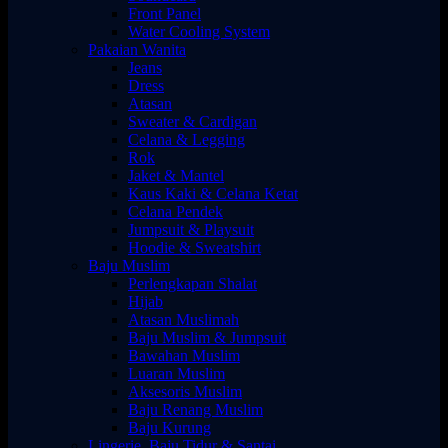
Front Panel
Water Cooling System
Pakaian Wanita
Jeans
Dress
Atasan
Sweater & Cardigan
Celana & Legging
Rok
Jaket & Mantel
Kaus Kaki & Celana Ketat
Celana Pendek
Jumpsuit & Playsuit
Hoodie & Sweatshirt
Baju Muslim
Perlengkapan Shalat
Hijab
Atasan Muslimah
Baju Muslim & Jumpsuit
Bawahan Muslim
Luaran Muslim
Aksesoris Muslim
Baju Renang Muslim
Baju Kurung
Lingerie, Baju Tidur & Santai