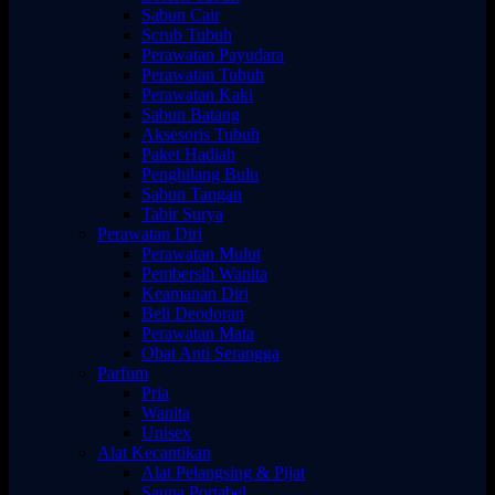
Sabun Cair
Scrub Tubuh
Perawatan Payudara
Perawatan Tubuh
Perawatan Kaki
Sabun Batang
Aksesoris Tubuh
Paket Hadiah
Penghilang Bulu
Sabun Tangan
Tabir Surya
Perawatan Diri
Perawatan Mulut
Pembersih Wanita
Keamanan Diri
Beli Deodoran
Perawatan Mata
Obat Anti Serangga
Parfum
Pria
Wanita
Unisex
Alat Kecantikan
Alat Pelangsing & Pijat
Sauna Portabel