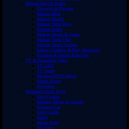
Mainan Bayi & Balita
Playgym & Playmat
Mainan Blok
Mainan Mandi
Mainan Tidur Bayi
Mainan Balita
Mainan Musik & Suara
Mainan Tarik Ulur
Mainan Shape Sorting
Indoor Climbers & Play Structures
Rocking & Spring Ride-Ons
TV & Perangkat Video
TV LED
TV Smart
Blu-Ray/DVD Player
Media Player
Proyektor
Peralatan Dapur Kecil
Rice Cooker
Blender, Mixer & Grinder
Kompor Gas
Teko Listrik
Juicer
Mesin Kopi
Air Fryer