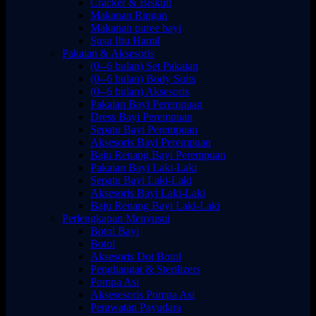
Cracker & Biskuit
Makanan Ringan
Makanan puree bayi
Susu Ibu Hamil
Pakaian & Aksesoris
(0--6 bulan) Set Pakaian
(0--6 bulan) Body Suits
(0--6 bulan) Aksesoris
Pakaian Bayi Perempuan
Dress Bayi Perempuan
Sepatu Bayi Perempuan
Aksesoris Bayi Perempuan
Baju Renang Bayi Perempuan
Pakaian Bayi Laki-Laki
Sepatu Bayi Laki-Laki
Aksesoris Bayi Laki-Laki
Baju Renang Bayi Laki-Laki
Perlengkapan Menyusui
Botol Bayi
Botol
Aksesoris Dot Botol
Penghangat & Sterilizers
Pompa Asi
Aksesesoris Pompa Asi
Perawatan Payudara