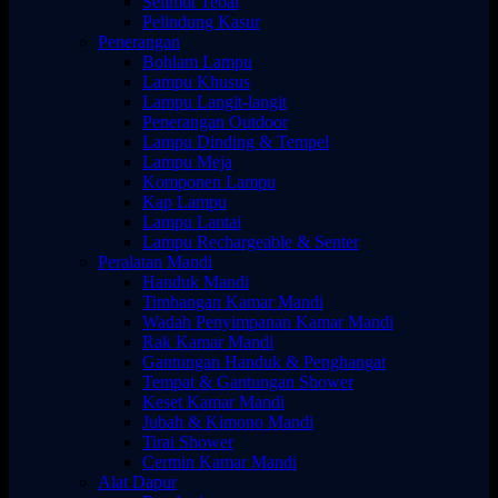
Selimut Tebal
Pelindung Kasur
Penerangan
Bohlam Lampu
Lampu Khusus
Lampu Langit-langit
Penerangan Outdoor
Lampu Dinding & Tempel
Lampu Meja
Komponen Lampu
Kap Lampu
Lampu Lantai
Lampu Rechargeable & Senter
Peralatan Mandi
Handuk Mandi
Timbangan Kamar Mandi
Wadah Penyimpanan Kamar Mandi
Rak Kamar Mandi
Gantungan Handuk & Penghangat
Tempat & Gantungan Shower
Keset Kamar Mandi
Jubah & Kimono Mandi
Tirai Shower
Cermin Kamar Mandi
Alat Dapur