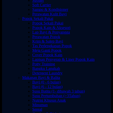
Stroller
Soft Carrier
Sampo & Kondisioner
Perawatan Kulit Bayi
Popok Sekali Pakai
Popok Sekali Pakai
Popok Kain & Aksesori
Lap Bayi & Penyangga
Perawatan Popok
Krim & Salep Bayi
Tas Perlengkapan Popok
Meja Ganti Popok
Cover Popok Kain
Lapisan Penyerap & Liner Popok Kain
Potty Training
Bangku Langkah
Detergent Laundry
Makanan Bayi & Balita
Bayi (0 - 6 bulan)
Bayi (6 - 12 bulan)
Susu Batita (1- dibawah 3 tahun)
Susu Pertumbuhan (>3Tahun)
Nutrisi Khusus Anak
Minuman
Sereal