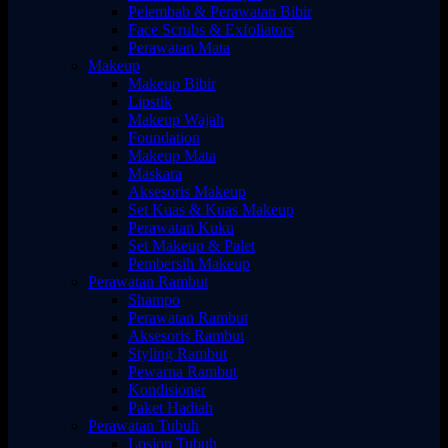
Pelembab & Perawatan Bibir
Face Scrubs & Exfoliators
Perawatan Mata
Makeup
Makeup Bibir
Lipstik
Makeup Wajah
Foundation
Makeup Mata
Maskara
Aksesoris Makeup
Set Kuas & Kuas Makeup
Perawatan Kuku
Set Makeup & Palet
Pembersih Makeup
Perawatan Rambut
Shampo
Perawatan Rambut
Aksesoris Rambut
Styling Rambut
Pewarna Rambut
Kondisioner
Paket Hadiah
Perawatan Tubuh
Losion Tubuh