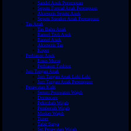
Sandal Anak Perempuan
Sepatu Formal Anak Perempuan
Aksesoris Sepatu Anak
Sepatu Sneaker Anak Perempuan
Tas Anak
Tas Bahu Anak
Ransel Troli Anak
Ransel Anak
Aksesoris Tas
Koper
Perhiasan Anak
Emas Murni
Perhiasan Fashion
Jam Tangan Anak
Jam Tangan Anak Laki-Laki
Jam Tangan Anak Perempuan
Perawatan Kulit
Serum Perawatan Wajah
Dermacare
Pelembab Wajah
Pembersih Wajah
Masker Wajah
Toner
Tabir Surya
Set Perawatan Wajah