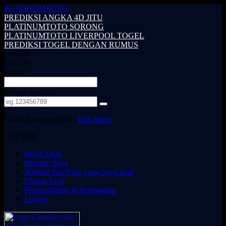
PLATINUMTOTO
PREDIKSI ANGKA 4D JITU
PLATINUMTOTO SORONG
PLATINUMTOTO LIVERPOOL TOGEL
PREDIKSI TOGEL DENGAN RUMUS
LOGIN
LOGIN
Email:
Nomor pesanan:
Untuk bantuan silakan,
Klik disini
DAFTAR
Panel Akun
Pesanan Saya
Wishlist dan Toko yang Saya Ikuti
Ulasan Saya
Pengembalian & Pembatalan
Logout