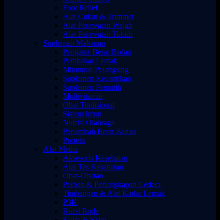
Foot Relief
Alat Cukur & Trimmer
Alat Perawatan Wajah
Alat Perawatan Tubuh
Suplemen Makanan
Pengatur Berat Badan
Pembakar Lemak
Minuman Pelangsing
Suplemen Kecantikan
Suplemen Pemutih
Multivitamin
Obat Tradisional
Sistem Imun
Nutrisi Olahraga
Penambah Berat Badan
Protein
Alat Medis
Aksesoris Kesehatan
Alat Tes Kesehatan
Obat-Obatan
Perban & Perlengkapan Cedera
Timbangan & Alat Kadar Lemak
P3K
Kursi Roda
Salep & Krim