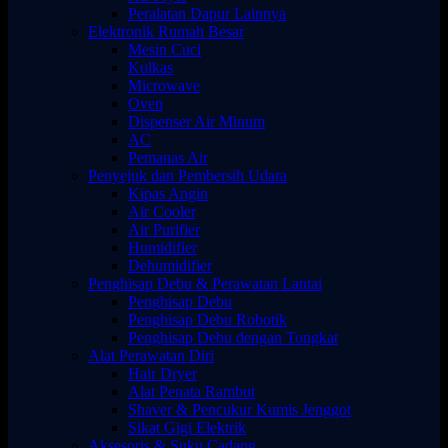
Peralatan Dapur Lainnya
Elektronik Rumah Besar
Mesin Cuci
Kulkas
Microwave
Oven
Dispenser Air Minum
AC
Pemanas Air
Penyejuk dan Pembersih Udara
Kipas Angin
Air Cooler
Air Purifier
Humidifier
Dehumidifier
Penghisap Debu & Perawatan Lantai
Penghisap Debu
Penghisap Debu Robotik
Penghisap Debu dengan Tongkat
Alat Perawatan Diri
Hair Dryer
Alat Penata Rambut
Shaver & Pencukur Kumis Jenggot
Sikat Gigi Elektrik
Aksesoris & Suku Cadang