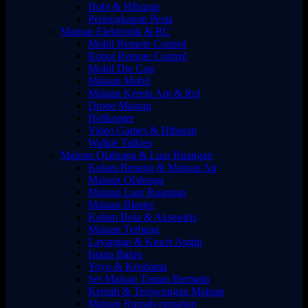
Hobi & Hiburan
Perlengkapan Pesta
Mainan Elektronik & RC
Mobil Remote Control
Robot Remote Control
Mobil Die Cast
Mainan Mobil
Mainan Kereta Api & Rel
Drone Mainan
Helikopter
Video Games & Hiburan
Walkie Talkies
Mainan Olahraga & Luar Ruangan
Kolam Renang & Mainan Air
Mainan Olahraga
Mainan Luar Ruangan
Mainan Blaster
Kolam Bola & Aksesoris
Mainan Terbang
Layangan & Kincir Angin
Istana Balon
Yoyo & Kendama
Set Mainan Taman Bermain
Kemah & Terowongan Mainan
Mainan Rumah-rumahan