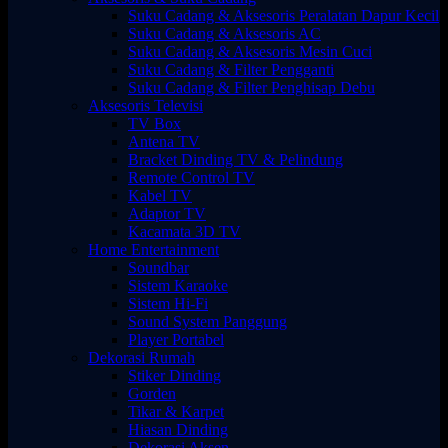
Suku Cadang & Aksesoris Peralatan Dapur Kecil
Suku Cadang & Aksesoris AC
Suku Cadang & Aksesoris Mesin Cuci
Suku Cadang & Filter Pengganti
Suku Cadang & Filter Penghisap Debu
Aksesoris Televisi
TV Box
Antena TV
Bracket Dinding TV & Pelindung
Remote Control TV
Kabel TV
Adaptor TV
Kacamata 3D TV
Home Entertainment
Soundbar
Sistem Karaoke
Sistem Hi-Fi
Sound System Panggung
Player Portabel
Dekorasi Rumah
Stiker Dinding
Gorden
Tikar & Karpet
Hiasan Dinding
Dekorasi Aksen