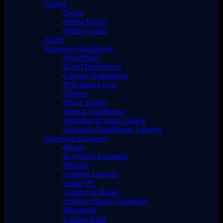
Gadget
Drone
Media Player
Walkie-Talkie
Tablet
Aksesoris Handphone
Powerbank
Kabel Handphone
Charger Handphone
Pelindung Layar
Tongsis
Phone Holder
Baterai Handphone
Peralatan & Suku Cadang
Aksesoris Handphone Lainnya
Aksesoris Komputer
Mouse
Keyboard Komputer
Monitor
Adaptor Jaringan
Audio PC
Adaptor & Kabel
Adaptor Baterai Komputer
Mousepad
Cooling Pads