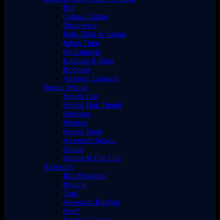
Bra
Celana Dalam
Shapewear
Baju Tidur & Santai
Jubah Tidur
Set Lingerie
Kamisol & Slips
Bodysuit
Aksesori Lingerie
Sepatu Wanita
Sepatu Flat
Sepatu Hak Tinggi
Sneakers
Wedges
Sepatu Boot
Aksesoris Sepatu
Sandal
Sandal & Flip Flop
Aksesoris
Ikat Pinggang
Payung
Topi
Aksesoris Rambut
Scarf
Sarung Tangan