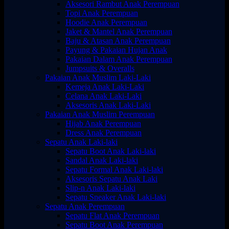
Aksesori Rambut Anak Perempuan
Topi Anak Perempuan
Hoodie Anak Perempuan
Jaket & Mantel Anak Perempuan
Baju & Atasan Anak Perempuan
Payung & Pakaian Hujan Anak
Pakaian Dalam Anak Perempuan
Jumpsuits & Overalls
Pakaian Anak Muslim Laki-Laki
Kemeja Anak Laki-Laki
Celana Anak Laki-Laki
Aksesoris Anak Laki-Laki
Pakaian Anak Muslim Perempuan
Hijab Anak Perempuan
Dress Anak Perempuan
Sepatu Anak Laki-laki
Sepatu Boot Anak Laki-laki
Sandal Anak Laki-laki
Sepatu Formal Anak Laki-laki
Aksesoris Sepatu Anak Laki
Slip-n Anak Laki-laki
Sepatu Sneaker Anak Laki-laki
Sepatu Anak Perempuan
Sepatu Flat Anak Perempuan
Sepatu Boot Anak Perempuan