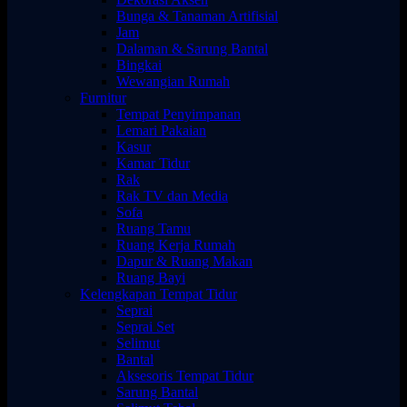
Bunga & Tanaman Artifisial
Jam
Dalaman & Sarung Bantal
Bingkai
Wewangian Rumah
Furnitur
Tempat Penyimpanan
Lemari Pakaian
Kasur
Kamar Tidur
Rak
Rak TV dan Media
Sofa
Ruang Tamu
Ruang Kerja Rumah
Dapur & Ruang Makan
Ruang Bayi
Kelengkapan Tempat Tidur
Seprai
Seprai Set
Selimut
Bantal
Aksesoris Tempat Tidur
Sarung Bantal