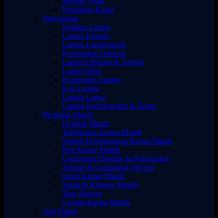
Selimut Tebal
Pelindung Kasur
Penerangan
Bohlam Lampu
Lampu Khusus
Lampu Langit-langit
Penerangan Outdoor
Lampu Dinding & Tempel
Lampu Meja
Komponen Lampu
Kap Lampu
Lampu Lantai
Lampu Rechargeable & Senter
Peralatan Mandi
Handuk Mandi
Timbangan Kamar Mandi
Wadah Penyimpanan Kamar Mandi
Rak Kamar Mandi
Gantungan Handuk & Penghangat
Tempat & Gantungan Shower
Keset Kamar Mandi
Jubah & Kimono Mandi
Tirai Shower
Cermin Kamar Mandi
Alat Dapur