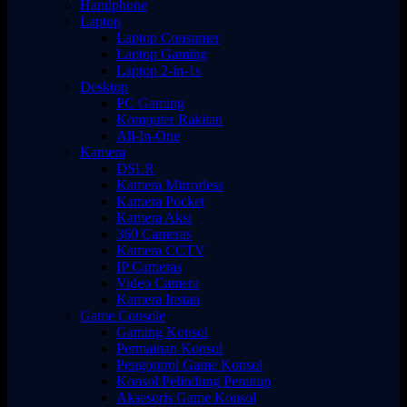
Handphone
Laptop
Laptop Consumer
Laptop Gaming
Laptop 2-in-1s
Desktop
PC Gaming
Komputer Rakitan
All-In-One
Kamera
DSLR
Kamera Mirrorless
Kamera Pocket
Kamera Aksi
360 Cameras
Kamera CCTV
IP Cameras
Video Camera
Kamera Instan
Game Console
Gaming Konsol
Permainan Konsol
Pengontrol Game Konsol
Konsol Pelindung Penutup
Aksesoris Game Konsol