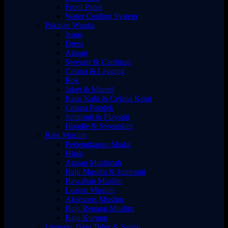
Front Panel
Water Cooling System
Pakaian Wanita
Jeans
Dress
Atasan
Sweater & Cardigan
Celana & Legging
Rok
Jaket & Mantel
Kaus Kaki & Celana Ketat
Celana Pendek
Jumpsuit & Playsuit
Hoodie & Sweatshirt
Baju Muslim
Perlengkapan Shalat
Hijab
Atasan Muslimah
Baju Muslim & Jumpsuit
Bawahan Muslim
Luaran Muslim
Aksesoris Muslim
Baju Renang Muslim
Baju Kurung
Lingerie, Baju Tidur & Santai