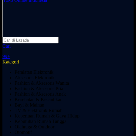
Cari
99+
Kategori
Peralatan Elektronik
Aksesoris Elektronik
Fashion & Aksesoris Wanita
Fashion & Aksesoris Pria
Fashion & Aksesoris Anak
Kesehatan & Kecantikan
Bayi & Mainan
TV & Elektronik Rumah
Keperluan Rumah & Gaya Hidup
Kebutuhan Rumah Tangga
Olahraga & Outdoor
Otomotif