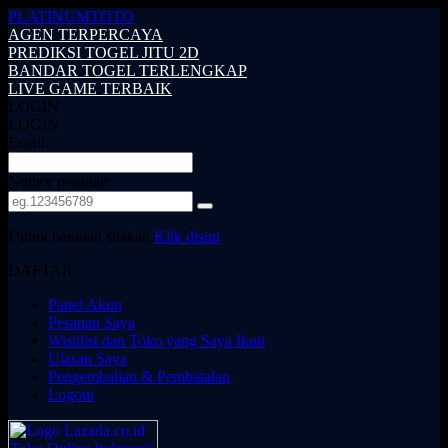
PLATINUMTOTO
AGEN TERPERCAYA
PREDIKSI TOGEL JITU 2D
BANDAR TOGEL TERLENGKAP
LIVE GAME TERBAIK
LOGIN
LOGIN
Email:
Nomor pesanan:
Untuk bantuan silakan,
Klik disini
DAFTAR
Panel Akun
Pesanan Saya
Wishlist dan Toko yang Saya Ikuti
Ulasan Saya
Pengembalian & Pembatalan
Logout