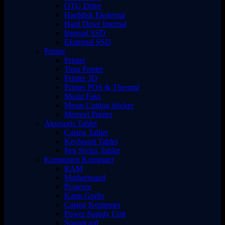
OTG Drive
Harddisk Eksternal
Hard Drive Internal
Internal SSD
Eksternal SSD
Printer
Printer
Tinta Printer
Printer 3D
Printer POS & Thermal
Mesin Faks
Mesin Cutting Sticker
Memori Printer
Aksesoris Tablet
Casing Tablet
Keyboard Tablet
Pen Stylus Tablet
Komponen Komputer
RAM
Motherboard
Prosesor
Kartu Grafis
Casing Komputer
Power Supply Unit
Soundcard