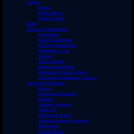
Gadget
Drone
Media Player
Walkie-Talkie
Tablet
Aksesoris Handphone
Powerbank
Kabel Handphone
Charger Handphone
Pelindung Layar
Tongsis
Phone Holder
Baterai Handphone
Peralatan & Suku Cadang
Aksesoris Handphone Lainnya
Aksesoris Komputer
Mouse
Keyboard Komputer
Monitor
Adaptor Jaringan
Audio PC
Adaptor & Kabel
Adaptor Baterai Komputer
Mousepad
Cooling Pads