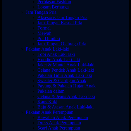
Perhiasan Fashion
Logam Berharga
Jam Tangan Pria
Aksesoris Jam Tangan Pria
Jam Tangan Kasual Pria
Formal
Mewah
Pra Dimiliki
Jam Tangan Olahraga Pria
Pakaian Anak Laki-laki
Topi Anak Laki-laki
Hoodie Anak Laki-laki
Jaket & Mantel Anak Laki-laki
Celana Pendek Anak Laki-laki
Pakaian Tidur Anak Laki-laki
Sweater & Cardigan Anak
Payung & Pakaian Hujan Anak
Pakaian dalam
Celana & Jeans Anak Laki-laki
Kaus Kaki
Baju & Atasan Anak Laki-laki
Pakaian Anak Perempuan
Bawahan Anak Perempuan
Dress Anak Perempuan
Scarf Anak Perempuan