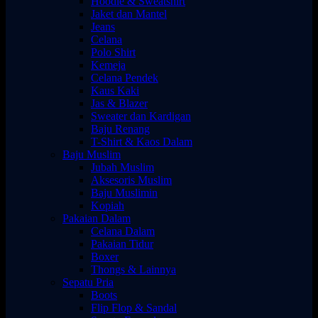
Hoodie & Sweatshirt
Jaket dan Mantel
Jeans
Celana
Polo Shirt
Kemeja
Celana Pendek
Kaus Kaki
Jas & Blazer
Sweater dan Kardigan
Baju Renang
T-Shirt & Kaos Dalam
Baju Muslim
Jubah Muslim
Aksesoris Muslim
Baju Muslimin
Kopiah
Pakaian Dalam
Celana Dalam
Pakaian Tidur
Boxer
Thongs & Lainnya
Sepatu Pria
Boots
Flip Flop & Sandal