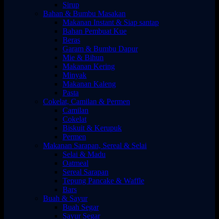
Sirup
Bahan & Bumbu Masakan
Makanan Instant & Siap santap
Bahan Pembuat Kue
Beras
Garam & Bumbu Dapur
Mie & Bihun
Makanan Kering
Minyak
Makanan Kaleng
Pasta
Cokelat, Camilan & Permen
Camilan
Cokelat
Biskuit & Kerupuk
Permen
Makanan Sarapan, Sereal & Selai
Selai & Madu
Oatmeal
Sereal Sarapan
Tepung Pancake & Waffle
Bars
Buah & Sayur
Buah Segar
Sayur Segar