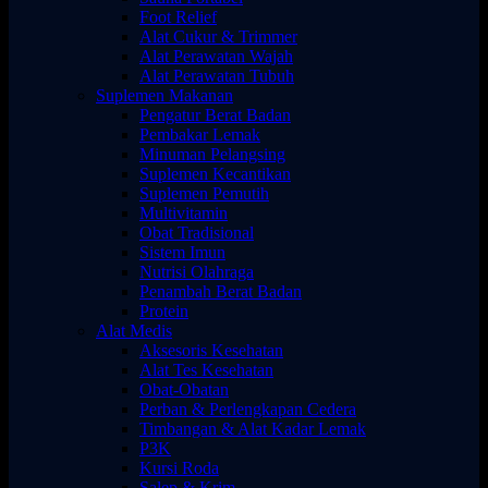
Foot Relief
Alat Cukur & Trimmer
Alat Perawatan Wajah
Alat Perawatan Tubuh
Suplemen Makanan
Pengatur Berat Badan
Pembakar Lemak
Minuman Pelangsing
Suplemen Kecantikan
Suplemen Pemutih
Multivitamin
Obat Tradisional
Sistem Imun
Nutrisi Olahraga
Penambah Berat Badan
Protein
Alat Medis
Aksesoris Kesehatan
Alat Tes Kesehatan
Obat-Obatan
Perban & Perlengkapan Cedera
Timbangan & Alat Kadar Lemak
P3K
Kursi Roda
Salep & Krim