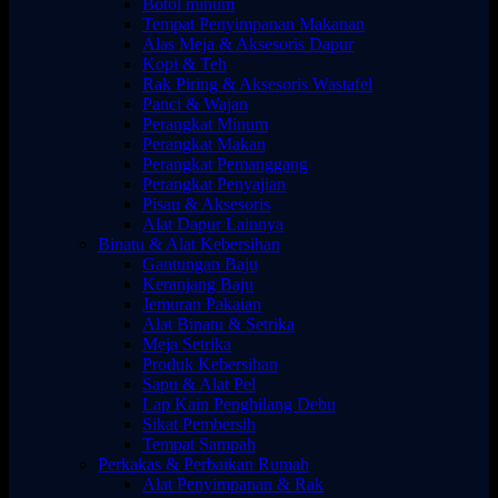
Botol minum
Tempat Penyimpanan Makanan
Alas Meja & Aksesoris Dapur
Kopi & Teh
Rak Piring & Aksesoris Wastafel
Panci & Wajan
Perangkat Minum
Perangkat Makan
Perangkat Pemanggang
Perangkat Penyajian
Pisau & Aksesoris
Alat Dapur Lainnya
Binatu & Alat Kebersihan
Gantungan Baju
Keranjang Baju
Jemuran Pakaian
Alat Binatu & Setrika
Meja Setrika
Produk Kebersihan
Sapu & Alat Pel
Lap Kain Penghilang Debu
Sikat Pembersih
Tempat Sampah
Perkakas & Perbaikan Rumah
Alat Penyimpanan & Rak