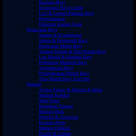
Ranjang Bayi
Keranjang Bayi Cradle
Laci & Lemari Pakaian Bayi
Penyimpanan
Dekorasi Kamar Anak
Perawatan Bayi
Sampo & Kondisioner
Sabun & Pembersih Bayi
Perawatan Mulut Bayi
Tempat Duduk & Bak Mandi Bayi
Lap Mandi & Handuk Bayi
Pelindung Matahari Bayi
Aromaterapi Bayi
Perlengkapan Mandi Bayi
Alas Mandi Bayi Anti Slip
Mainan
Action Figure & Mainan Koleksi
Mainan Koleksi
Mini Figur
Kerajinan Tangan
Mainan Blok
Boneka & Aksesoris
Kostum Pesta
Mainan Edukasi
Puzzle & Games