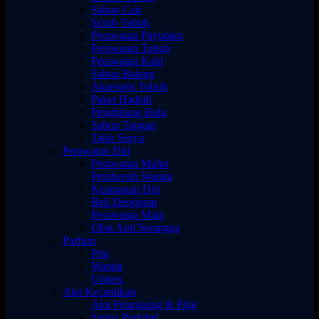
Sabun Cair
Scrub Tubuh
Perawatan Payudara
Perawatan Tubuh
Perawatan Kaki
Sabun Batang
Aksesoris Tubuh
Paket Hadiah
Penghilang Bulu
Sabun Tangan
Tabir Surya
Perawatan Diri
Perawatan Mulut
Pembersih Wanita
Keamanan Diri
Beli Deodoran
Perawatan Mata
Obat Anti Serangga
Parfum
Pria
Wanita
Unisex
Alat Kecantikan
Alat Pelangsing & Pijat
Sauna Portabel