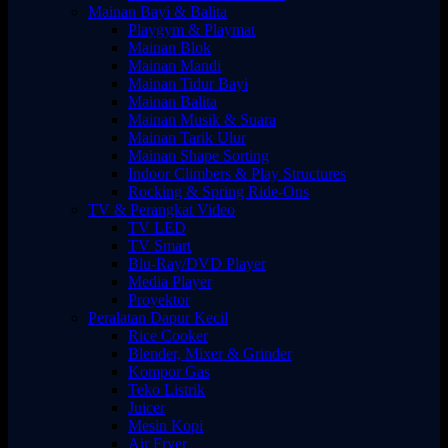
Mainan Bayi & Balita
Playgym & Playmat
Mainan Blok
Mainan Mandi
Mainan Tidur Bayi
Mainan Balita
Mainan Musik & Suara
Mainan Tarik Ulur
Mainan Shape Sorting
Indoor Climbers & Play Structures
Rocking & Spring Ride-Ons
TV & Perangkat Video
TV LED
TV Smart
Blu-Ray/DVD Player
Media Player
Proyektor
Peralatan Dapur Kecil
Rice Cooker
Blender, Mixer & Grinder
Kompor Gas
Teko Listrik
Juicer
Mesin Kopi
Air Fryer