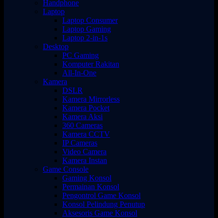
Handphone
Laptop
Laptop Consumer
Laptop Gaming
Laptop 2-in-1s
Desktop
PC Gaming
Komputer Rakitan
All-In-One
Kamera
DSLR
Kamera Mirrorless
Kamera Pocket
Kamera Aksi
360 Cameras
Kamera CCTV
IP Cameras
Video Camera
Kamera Instan
Game Console
Gaming Konsol
Permainan Konsol
Pengontrol Game Konsol
Konsol Pelindung Penutup
Aksesoris Game Konsol