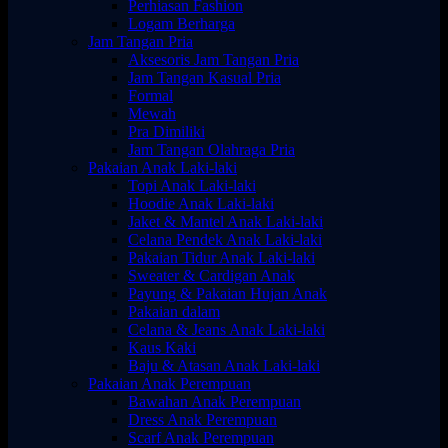
Perhiasan Fashion
Logam Berharga
Jam Tangan Pria
Aksesoris Jam Tangan Pria
Jam Tangan Kasual Pria
Formal
Mewah
Pra Dimiliki
Jam Tangan Olahraga Pria
Pakaian Anak Laki-laki
Topi Anak Laki-laki
Hoodie Anak Laki-laki
Jaket & Mantel Anak Laki-laki
Celana Pendek Anak Laki-laki
Pakaian Tidur Anak Laki-laki
Sweater & Cardigan Anak
Payung & Pakaian Hujan Anak
Pakaian dalam
Celana & Jeans Anak Laki-laki
Kaus Kaki
Baju & Atasan Anak Laki-laki
Pakaian Anak Perempuan
Bawahan Anak Perempuan
Dress Anak Perempuan
Scarf Anak Perempuan