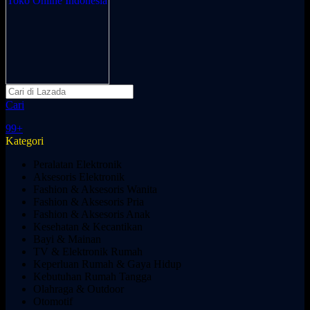
Cari
99+
Kategori
Peralatan Elektronik
Aksesoris Elektronik
Fashion & Aksesoris Wanita
Fashion & Aksesoris Pria
Fashion & Aksesoris Anak
Kesehatan & Kecantikan
Bayi & Mainan
TV & Elektronik Rumah
Keperluan Rumah & Gaya Hidup
Kebutuhan Rumah Tangga
Olahraga & Outdoor
Otomotif