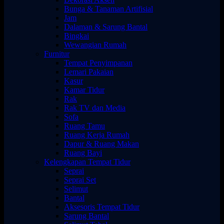
Bunga & Tanaman Artifisial
Jam
Dalaman & Sarung Bantal
Bingkai
Wewangian Rumah
Furnitur
Tempat Penyimpanan
Lemari Pakaian
Kasur
Kamar Tidur
Rak
Rak TV dan Media
Sofa
Ruang Tamu
Ruang Kerja Rumah
Dapur & Ruang Makan
Ruang Bayi
Kelengkapan Tempat Tidur
Seprai
Seprai Set
Selimut
Bantal
Aksesoris Tempat Tidur
Sarung Bantal