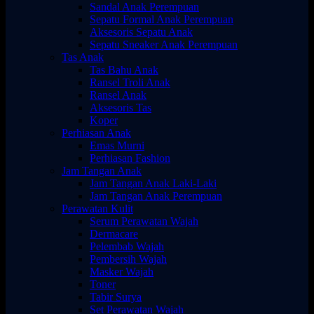
Sandal Anak Perempuan
Sepatu Formal Anak Perempuan
Aksesoris Sepatu Anak
Sepatu Sneaker Anak Perempuan
Tas Anak
Tas Bahu Anak
Ransel Troli Anak
Ransel Anak
Aksesoris Tas
Koper
Perhiasan Anak
Emas Murni
Perhiasan Fashion
Jam Tangan Anak
Jam Tangan Anak Laki-Laki
Jam Tangan Anak Perempuan
Perawatan Kulit
Serum Perawatan Wajah
Dermacare
Pelembab Wajah
Pembersih Wajah
Masker Wajah
Toner
Tabir Surya
Set Perawatan Wajah