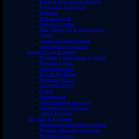
Kabel & Perlengkapan Elektrik
Pengecatan & Dekorasi
Perkakas
Perkakas Listrik
Perkakas Portabel
Pipa Saluran Air & Kelengkapan
Senter
Tangga & Kursi Peninggi
perlengkapan keamanan
Kebun & Luar Ruangan
Peralatan Listrik Taman & Kebun
Peralatan Kebun
Sistem Pengairan
Bibit & Biji Bijian
Pembasmi Hama
Aksesoris Genset
Genset
Pemanggang
Alat Pembunuh Serangga
Aksesoris Luar Ruangan
Taman & Kebun
Alat Tulis & Kerajinan
Peralatan Kesenian dan Kerajinan
Peralatan Mewarnai dan Copic
Kerajinan Umum