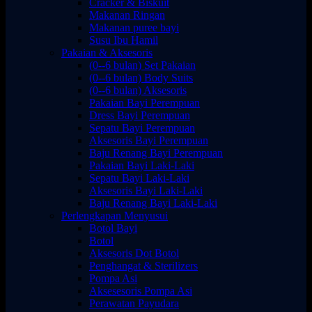
Cracker & Biskuit
Makanan Ringan
Makanan puree bayi
Susu Ibu Hamil
Pakaian & Aksesoris
(0--6 bulan) Set Pakaian
(0--6 bulan) Body Suits
(0--6 bulan) Aksesoris
Pakaian Bayi Perempuan
Dress Bayi Perempuan
Sepatu Bayi Perempuan
Aksesoris Bayi Perempuan
Baju Renang Bayi Perempuan
Pakaian Bayi Laki-Laki
Sepatu Bayi Laki-Laki
Aksesoris Bayi Laki-Laki
Baju Renang Bayi Laki-Laki
Perlengkapan Menyusui
Botol Bayi
Botol
Aksesoris Dot Botol
Penghangat & Sterilizers
Pompa Asi
Aksesesoris Pompa Asi
Perawatan Payudara