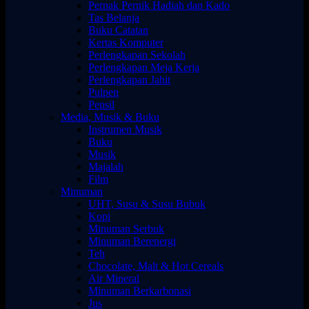
Pernak Pernik Hadiah dan Kado
Tas Belanja
Buku Catatan
Kertas Komputer
Perlengkapan Sekolah
Perlengkapan Meja Kerja
Perlengkapan Jahit
Pulpen
Pensil
Media, Musik & Buku
Instrumen Musik
Buku
Musik
Majalah
Film
Minuman
UHT, Susu & Susu Bubuk
Kopi
Minuman Serbuk
Minuman Berenergi
Teh
Chocolate, Malt & Hot Cereals
Air Mineral
Minuman Berkarbonasi
Jus