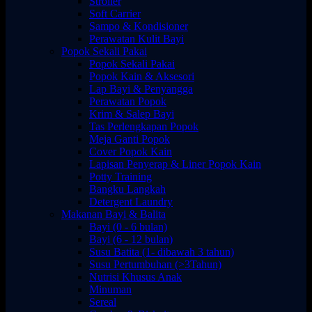
Stroller
Soft Carrier
Sampo & Kondisioner
Perawatan Kulit Bayi
Popok Sekali Pakai
Popok Sekali Pakai
Popok Kain & Aksesori
Lap Bayi & Penyangga
Perawatan Popok
Krim & Salep Bayi
Tas Perlengkapan Popok
Meja Ganti Popok
Cover Popok Kain
Lapisan Penyerap & Liner Popok Kain
Potty Training
Bangku Langkah
Detergent Laundry
Makanan Bayi & Balita
Bayi (0 - 6 bulan)
Bayi (6 - 12 bulan)
Susu Batita (1- dibawah 3 tahun)
Susu Pertumbuhan (>3Tahun)
Nutrisi Khusus Anak
Minuman
Sereal