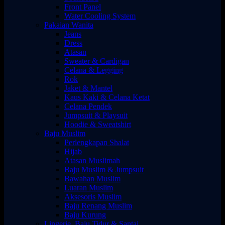
Front Panel
Water Cooling System
Pakaian Wanita
Jeans
Dress
Atasan
Sweater & Cardigan
Celana & Legging
Rok
Jaket & Mantel
Kaus Kaki & Celana Ketat
Celana Pendek
Jumpsuit & Playsuit
Hoodie & Sweatshirt
Baju Muslim
Perlengkapan Shalat
Hijab
Atasan Muslimah
Baju Muslim & Jumpsuit
Bawahan Muslim
Luaran Muslim
Aksesoris Muslim
Baju Renang Muslim
Baju Kurung
Lingerie, Baju Tidur & Santai