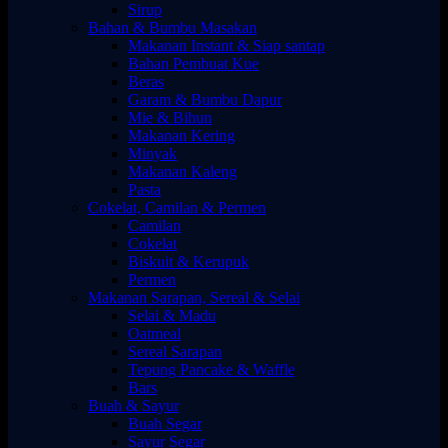
Sirup
Bahan & Bumbu Masakan
Makanan Instant & Siap santap
Bahan Pembuat Kue
Beras
Garam & Bumbu Dapur
Mie & Bihun
Makanan Kering
Minyak
Makanan Kaleng
Pasta
Cokelat, Camilan & Permen
Camilan
Cokelat
Biskuit & Kerupuk
Permen
Makanan Sarapan, Sereal & Selai
Selai & Madu
Oatmeal
Sereal Sarapan
Tepung Pancake & Waffle
Bars
Buah & Sayur
Buah Segar
Sayur Segar