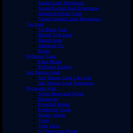
Sandal Anak Perempuan
Sepatu Formal Anak Perempuan
Aksesoris Sepatu Anak
Sepatu Sneaker Anak Perempuan
Tas Anak
Tas Bahu Anak
Ransel Troli Anak
Ransel Anak
Aksesoris Tas
Koper
Perhiasan Anak
Emas Murni
Perhiasan Fashion
Jam Tangan Anak
Jam Tangan Anak Laki-Laki
Jam Tangan Anak Perempuan
Perawatan Kulit
Serum Perawatan Wajah
Dermacare
Pelembab Wajah
Pembersih Wajah
Masker Wajah
Toner
Tabir Surya
Set Perawatan Wajah