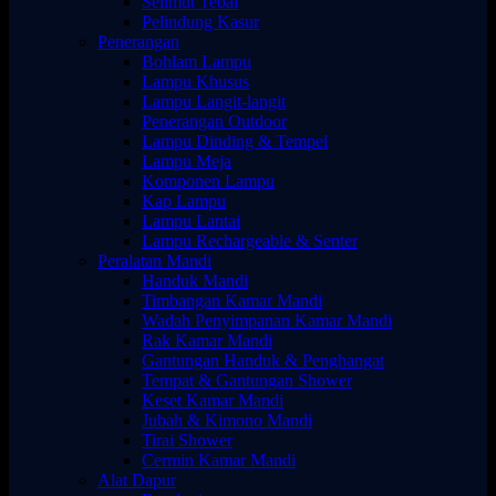
Selimut Tebal
Pelindung Kasur
Penerangan
Bohlam Lampu
Lampu Khusus
Lampu Langit-langit
Penerangan Outdoor
Lampu Dinding & Tempel
Lampu Meja
Komponen Lampu
Kap Lampu
Lampu Lantai
Lampu Rechargeable & Senter
Peralatan Mandi
Handuk Mandi
Timbangan Kamar Mandi
Wadah Penyimpanan Kamar Mandi
Rak Kamar Mandi
Gantungan Handuk & Penghangat
Tempat & Gantungan Shower
Keset Kamar Mandi
Jubah & Kimono Mandi
Tirai Shower
Cermin Kamar Mandi
Alat Dapur