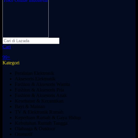
Cari
99+
Kategori
Peralatan Elektronik
Aksesoris Elektronik
Fashion & Aksesoris Wanita
Fashion & Aksesoris Pria
Fashion & Aksesoris Anak
Kesehatan & Kecantikan
Bayi & Mainan
TV & Elektronik Rumah
Keperluan Rumah & Gaya Hidup
Kebutuhan Rumah Tangga
Olahraga & Outdoor
Otomotif