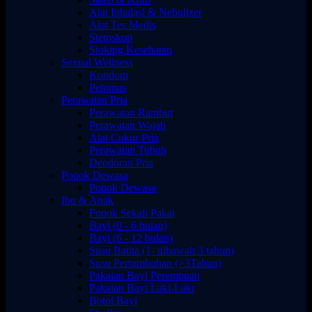
Alat Inhalasi & Nebulizer
Alat Tes Medis
Stetoskop
Stoking Kesehatan
Sexual Wellness
Kondom
Pelumas
Perawatan Pria
Perawatan Rambut
Perawatan Wajah
Alat Cukur Pria
Perawatan Tubuh
Deodoran Pria
Popok Dewasa
Popok Dewasa
Ibu & Anak
Popok Sekali Pakai
Bayi (0 - 6 bulan)
Bayi (6 - 12 bulan)
Susu Batita (1- dibawah 3 tahun)
Susu Pertumbuhan (>3Tahun)
Pakaian Bayi Perempuan
Pakaian Bayi Laki-Laki
Botol Bayi