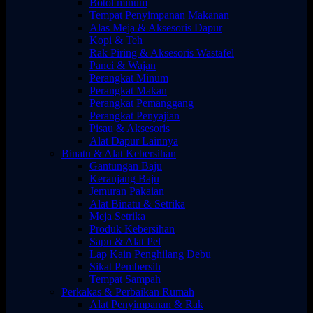
Botol minum
Tempat Penyimpanan Makanan
Alas Meja & Aksesoris Dapur
Kopi & Teh
Rak Piring & Aksesoris Wastafel
Panci & Wajan
Perangkat Minum
Perangkat Makan
Perangkat Pemanggang
Perangkat Penyajian
Pisau & Aksesoris
Alat Dapur Lainnya
Binatu & Alat Kebersihan
Gantungan Baju
Keranjang Baju
Jemuran Pakaian
Alat Binatu & Setrika
Meja Setrika
Produk Kebersihan
Sapu & Alat Pel
Lap Kain Penghilang Debu
Sikat Pembersih
Tempat Sampah
Perkakas & Perbaikan Rumah
Alat Penyimpanan & Rak