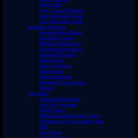
Foot Relief
Alat Cukur & Trimmer
Alat Perawatan Wajah
Alat Perawatan Tubuh
Suplemen Makanan
Pengatur Berat Badan
Pembakar Lemak
Minuman Pelangsing
Suplemen Kecantikan
Suplemen Pemutih
Multivitamin
Obat Tradisional
Sistem Imun
Nutrisi Olahraga
Penambah Berat Badan
Protein
Alat Medis
Aksesoris Kesehatan
Alat Tes Kesehatan
Obat-Obatan
Perban & Perlengkapan Cedera
Timbangan & Alat Kadar Lemak
P3K
Kursi Roda
Salep & Krim