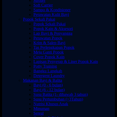
Stroller
Soft Carrier
Sampo & Kondisioner
Perawatan Kulit Bayi
Popok Sekali Pakai
Popok Sekali Pakai
Popok Kain & Aksesori
Lap Bayi & Penyangga
Perawatan Popok
Krim & Salep Bayi
Tas Perlengkapan Popok
Meja Ganti Popok
Cover Popok Kain
Lapisan Penyerap & Liner Popok Kain
Potty Training
Bangku Langkah
Detergent Laundry
Makanan Bayi & Balita
Bayi (0 - 6 bulan)
Bayi (6 - 12 bulan)
Susu Batita (1- dibawah 3 tahun)
Susu Pertumbuhan (>3Tahun)
Nutrisi Khusus Anak
Minuman
Sereal