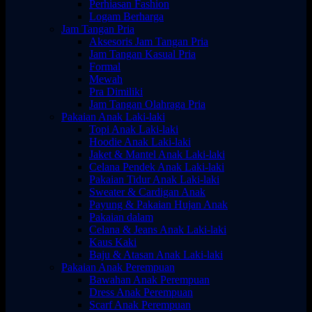
Perhiasan Fashion
Logam Berharga
Jam Tangan Pria
Aksesoris Jam Tangan Pria
Jam Tangan Kasual Pria
Formal
Mewah
Pra Dimiliki
Jam Tangan Olahraga Pria
Pakaian Anak Laki-laki
Topi Anak Laki-laki
Hoodie Anak Laki-laki
Jaket & Mantel Anak Laki-laki
Celana Pendek Anak Laki-laki
Pakaian Tidur Anak Laki-laki
Sweater & Cardigan Anak
Payung & Pakaian Hujan Anak
Pakaian dalam
Celana & Jeans Anak Laki-laki
Kaus Kaki
Baju & Atasan Anak Laki-laki
Pakaian Anak Perempuan
Bawahan Anak Perempuan
Dress Anak Perempuan
Scarf Anak Perempuan