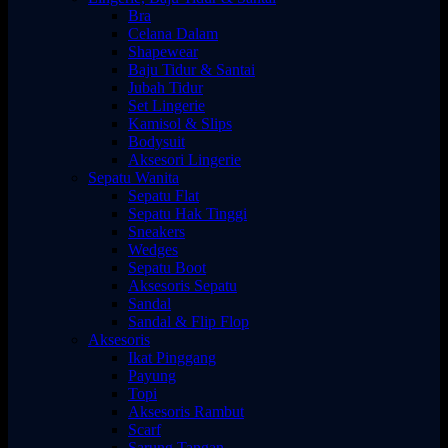
Bra
Celana Dalam
Shapewear
Baju Tidur & Santai
Jubah Tidur
Set Lingerie
Kamisol & Slips
Bodysuit
Aksesori Lingerie
Sepatu Wanita
Sepatu Flat
Sepatu Hak Tinggi
Sneakers
Wedges
Sepatu Boot
Aksesoris Sepatu
Sandal
Sandal & Flip Flop
Aksesoris
Ikat Pinggang
Payung
Topi
Aksesoris Rambut
Scarf
Sarung Tangan