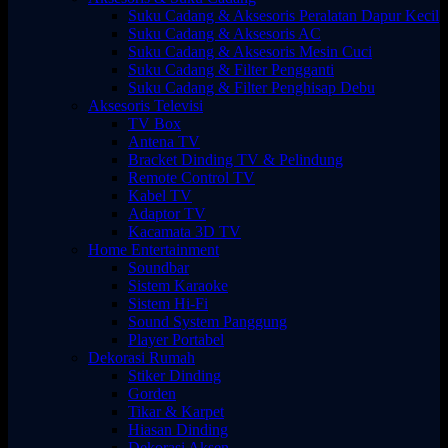
Suku Cadang & Aksesoris Peralatan Dapur Kecil
Suku Cadang & Aksesoris AC
Suku Cadang & Aksesoris Mesin Cuci
Suku Cadang & Filter Pengganti
Suku Cadang & Filter Penghisap Debu
Aksesoris Televisi
TV Box
Antena TV
Bracket Dinding TV & Pelindung
Remote Control TV
Kabel TV
Adaptor TV
Kacamata 3D TV
Home Entertainment
Soundbar
Sistem Karaoke
Sistem Hi-Fi
Sound System Panggung
Player Portabel
Dekorasi Rumah
Stiker Dinding
Gorden
Tikar & Karpet
Hiasan Dinding
Dekorasi Aksen