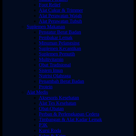
Foot Relief
Alat Cukur & Trimmer
Alat Perawatan Wajah
Alat Perawatan Tubuh
Suplemen Makanan
Pengatur Berat Badan
Pembakar Lemak
Minuman Pelangsing
Suplemen Kecantikan
Suplemen Pemutih
Multivitamin
Obat Tradisional
Sistem Imun
Nutrisi Olahraga
Penambah Berat Badan
Protein
Alat Medis
Aksesoris Kesehatan
Alat Tes Kesehatan
Obat-Obatan
Perban & Perlengkapan Cedera
Timbangan & Alat Kadar Lemak
P3K
Kursi Roda
Salep & Krim