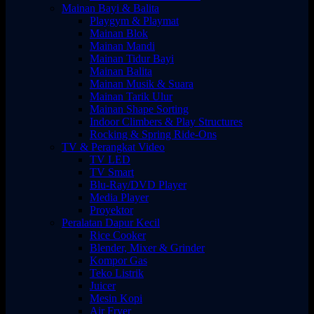
Mainan Bayi & Balita
Playgym & Playmat
Mainan Blok
Mainan Mandi
Mainan Tidur Bayi
Mainan Balita
Mainan Musik & Suara
Mainan Tarik Ulur
Mainan Shape Sorting
Indoor Climbers & Play Structures
Rocking & Spring Ride-Ons
TV & Perangkat Video
TV LED
TV Smart
Blu-Ray/DVD Player
Media Player
Proyektor
Peralatan Dapur Kecil
Rice Cooker
Blender, Mixer & Grinder
Kompor Gas
Teko Listrik
Juicer
Mesin Kopi
Air Fryer