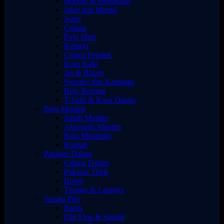
Hoodie & Sweatshirt
Jaket dan Mantel
Jeans
Celana
Polo Shirt
Kemeja
Celana Pendek
Kaus Kaki
Jas & Blazer
Sweater dan Kardigan
Baju Renang
T-Shirt & Kaos Dalam
Baju Muslim
Jubah Muslim
Aksesoris Muslim
Baju Muslimin
Kopiah
Pakaian Dalam
Celana Dalam
Pakaian Tidur
Boxer
Thongs & Lainnya
Sepatu Pria
Boots
Flip Flop & Sandal