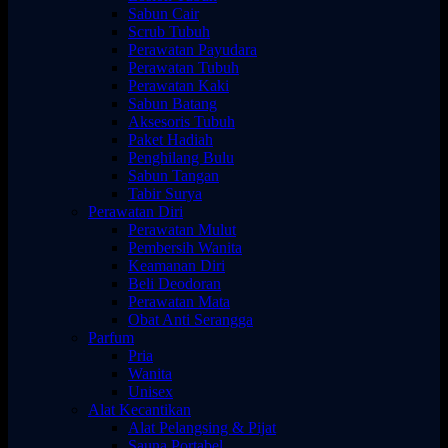
Sabun Cair
Scrub Tubuh
Perawatan Payudara
Perawatan Tubuh
Perawatan Kaki
Sabun Batang
Aksesoris Tubuh
Paket Hadiah
Penghilang Bulu
Sabun Tangan
Tabir Surya
Perawatan Diri
Perawatan Mulut
Pembersih Wanita
Keamanan Diri
Beli Deodoran
Perawatan Mata
Obat Anti Serangga
Parfum
Pria
Wanita
Unisex
Alat Kecantikan
Alat Pelangsing & Pijat
Sauna Portabel