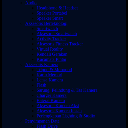
Audio
Headphone & Headset
Speaker Portabel
Speaker Smart
Aksesoris Berteknologi
Smartwatch
Aksesoris Smartwatch
Activity Tracker
Aksesoris Fitness Tracker
Virtual Reality
Kendali Gerakan
Kacamata Pintar
Aksesoris Kamera
Tripod & Monopod
Kartu Memori
Lensa Kamera
Flash
Sarung, Pelindung & Tas Kamera
Charger Kamera
Baterai Kamera
Aksesoris Kamera Aksi
Aksesoris Kamera Instan
Perlengkapan Lighting & Studio
Penyimpanan Data
Flash Drive