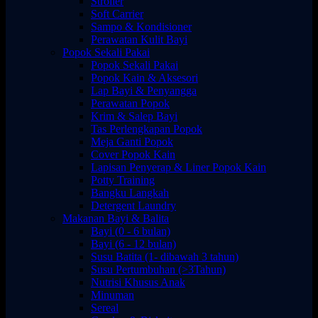
Stroller
Soft Carrier
Sampo & Kondisioner
Perawatan Kulit Bayi
Popok Sekali Pakai
Popok Sekali Pakai
Popok Kain & Aksesori
Lap Bayi & Penyangga
Perawatan Popok
Krim & Salep Bayi
Tas Perlengkapan Popok
Meja Ganti Popok
Cover Popok Kain
Lapisan Penyerap & Liner Popok Kain
Potty Training
Bangku Langkah
Detergent Laundry
Makanan Bayi & Balita
Bayi (0 - 6 bulan)
Bayi (6 - 12 bulan)
Susu Batita (1- dibawah 3 tahun)
Susu Pertumbuhan (>3Tahun)
Nutrisi Khusus Anak
Minuman
Sereal