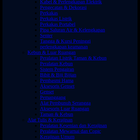
Kabel & Perlengkapan Elektrik
Pengecatan & Dekorasi
Perkakas
Perkakas Listrik
Perkakas Portabel
Pipa Saluran Air & Kelengkapan
Senter
Tangga & Kursi Peninggi
perlengkapan keamanan
Kebun & Luar Ruangan
Peralatan Listrik Taman & Kebun
Peralatan Kebun
Sistem Pengairan
Bibit & Biji Bijian
Pembasmi Hama
Aksesoris Genset
Genset
Pemanggang
Alat Pembunuh Serangga
Aksesoris Luar Ruangan
Taman & Kebun
Alat Tulis & Kerajinan
Peralatan Kesenian dan Kerajinan
Peralatan Mewarnai dan Copic
Kerajinan Umum