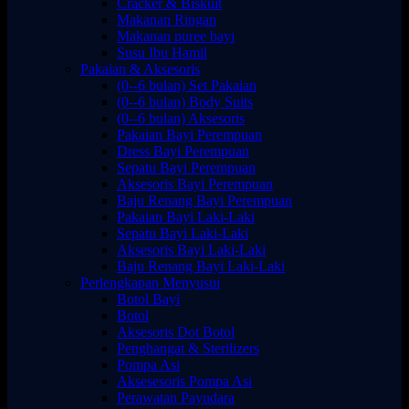
Cracker & Biskuit
Makanan Ringan
Makanan puree bayi
Susu Ibu Hamil
Pakaian & Aksesoris
(0--6 bulan) Set Pakaian
(0--6 bulan) Body Suits
(0--6 bulan) Aksesoris
Pakaian Bayi Perempuan
Dress Bayi Perempuan
Sepatu Bayi Perempuan
Aksesoris Bayi Perempuan
Baju Renang Bayi Perempuan
Pakaian Bayi Laki-Laki
Sepatu Bayi Laki-Laki
Aksesoris Bayi Laki-Laki
Baju Renang Bayi Laki-Laki
Perlengkapan Menyusui
Botol Bayi
Botol
Aksesoris Dot Botol
Penghangat & Sterilizers
Pompa Asi
Aksesesoris Pompa Asi
Perawatan Payudara