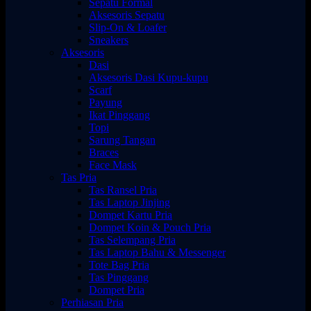
Sepatu Formal
Aksesoris Sepatu
Slip-On & Loafer
Sneakers
Aksesoris
Dasi
Aksesoris Dasi Kupu-kupu
Scarf
Payung
Ikat Pinggang
Topi
Sarung Tangan
Braces
Face Mask
Tas Pria
Tas Ransel Pria
Tas Laptop Jinjing
Dompet Kartu Pria
Dompet Koin & Pouch Pria
Tas Selempang Pria
Tas Laptop Bahu & Messenger
Tote Bag Pria
Tas Pinggang
Dompet Pria
Perhiasan Pria