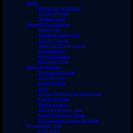
Audio
Headphone & Headset
Speaker Portabel
Speaker Smart
Aksesoris Berteknologi
Smartwatch
Aksesoris Smartwatch
Activity Tracker
Aksesoris Fitness Tracker
Virtual Reality
Kendali Gerakan
Kacamata Pintar
Aksesoris Kamera
Tripod & Monopod
Kartu Memori
Lensa Kamera
Flash
Sarung, Pelindung & Tas Kamera
Charger Kamera
Baterai Kamera
Aksesoris Kamera Aksi
Aksesoris Kamera Instan
Perlengkapan Lighting & Studio
Penyimpanan Data
Flash Drive