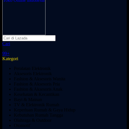
Cari
99+
Kategori
Peralatan Elektronik
Aksesoris Elektronik
Fashion & Aksesoris Wanita
Fashion & Aksesoris Pria
Fashion & Aksesoris Anak
Kesehatan & Kecantikan
Bayi & Mainan
TV & Elektronik Rumah
Keperluan Rumah & Gaya Hidup
Kebutuhan Rumah Tangga
Olahraga & Outdoor
Otomotif