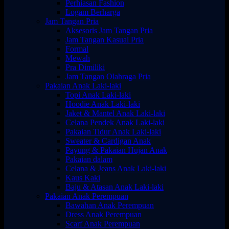
Perhiasan Fashion
Logam Berharga
Jam Tangan Pria
Aksesoris Jam Tangan Pria
Jam Tangan Kasual Pria
Formal
Mewah
Pra Dimiliki
Jam Tangan Olahraga Pria
Pakaian Anak Laki-laki
Topi Anak Laki-laki
Hoodie Anak Laki-laki
Jaket & Mantel Anak Laki-laki
Celana Pendek Anak Laki-laki
Pakaian Tidur Anak Laki-laki
Sweater & Cardigan Anak
Payung & Pakaian Hujan Anak
Pakaian dalam
Celana & Jeans Anak Laki-laki
Kaus Kaki
Baju & Atasan Anak Laki-laki
Pakaian Anak Perempuan
Bawahan Anak Perempuan
Dress Anak Perempuan
Scarf Anak Perempuan