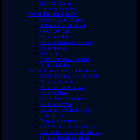
Hobi & Hiburan
Perlengkapan Pesta
Mainan Elektronik & RC
Mobil Remote Control
Robot Remote Control
Mobil Die Cast
Mainan Mobil
Mainan Kereta Api & Rel
Drone Mainan
Helikopter
Video Games & Hiburan
Walkie Talkies
Mainan Olahraga & Luar Ruangan
Kolam Renang & Mainan Air
Mainan Olahraga
Mainan Luar Ruangan
Mainan Blaster
Kolam Bola & Aksesoris
Mainan Terbang
Layangan & Kincir Angin
Istana Balon
Yoyo & Kendama
Set Mainan Taman Bermain
Kemah & Terowongan Mainan
Mainan Rumah-rumahan