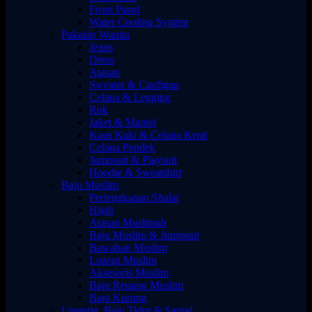
Front Panel
Water Cooling System
Pakaian Wanita
Jeans
Dress
Atasan
Sweater & Cardigan
Celana & Legging
Rok
Jaket & Mantel
Kaus Kaki & Celana Ketat
Celana Pendek
Jumpsuit & Playsuit
Hoodie & Sweatshirt
Baju Muslim
Perlengkapan Shalat
Hijab
Atasan Muslimah
Baju Muslim & Jumpsuit
Bawahan Muslim
Luaran Muslim
Aksesoris Muslim
Baju Renang Muslim
Baju Kurung
Lingerie, Baju Tidur & Santai