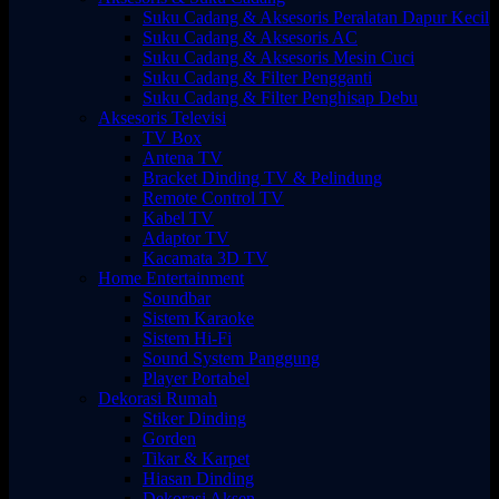
Suku Cadang & Aksesoris Peralatan Dapur Kecil
Suku Cadang & Aksesoris AC
Suku Cadang & Aksesoris Mesin Cuci
Suku Cadang & Filter Pengganti
Suku Cadang & Filter Penghisap Debu
Aksesoris Televisi
TV Box
Antena TV
Bracket Dinding TV & Pelindung
Remote Control TV
Kabel TV
Adaptor TV
Kacamata 3D TV
Home Entertainment
Soundbar
Sistem Karaoke
Sistem Hi-Fi
Sound System Panggung
Player Portabel
Dekorasi Rumah
Stiker Dinding
Gorden
Tikar & Karpet
Hiasan Dinding
Dekorasi Aksen