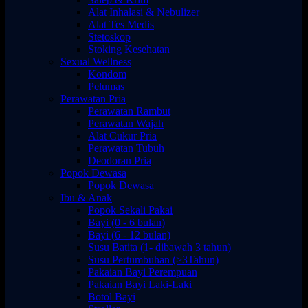
Alat Inhalasi & Nebulizer
Alat Tes Medis
Stetoskop
Stoking Kesehatan
Sexual Wellness
Kondom
Pelumas
Perawatan Pria
Perawatan Rambut
Perawatan Wajah
Alat Cukur Pria
Perawatan Tubuh
Deodoran Pria
Popok Dewasa
Popok Dewasa
Ibu & Anak
Popok Sekali Pakai
Bayi (0 - 6 bulan)
Bayi (6 - 12 bulan)
Susu Batita (1- dibawah 3 tahun)
Susu Pertumbuhan (>3Tahun)
Pakaian Bayi Perempuan
Pakaian Bayi Laki-Laki
Botol Bayi