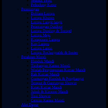
Selimut Tebal
Pelindung Kasur
Penerangan
Bohlam Lampu
Lampu Khusus
Lampu Langit-langit
Penerangan Outdoor
Lampu Dinding & Tempel
Lampu Meja
Komponen Lampu
Kap Lampu
Lampu Lantai
Lampu Rechargeable & Senter
Peralatan Mandi
Handuk Mandi
Timbangan Kamar Mandi
Wadah Penyimpanan Kamar Mandi
Rak Kamar Mandi
Gantungan Handuk & Penghangat
Tempat & Gantungan Shower
Keset Kamar Mandi
Jubah & Kimono Mandi
Tirai Shower
Cermin Kamar Mandi
Alat Dapur