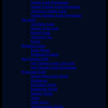
Sandal Anak Perempuan
Sepatu Formal Anak Perempuan
Aksesoris Sepatu Anak
Sepatu Sneaker Anak Perempuan
Tas Anak
Tas Bahu Anak
Ransel Troli Anak
Ransel Anak
Aksesoris Tas
Koper
Perhiasan Anak
Emas Murni
Perhiasan Fashion
Jam Tangan Anak
Jam Tangan Anak Laki-Laki
Jam Tangan Anak Perempuan
Perawatan Kulit
Serum Perawatan Wajah
Dermacare
Pelembab Wajah
Pembersih Wajah
Masker Wajah
Toner
Tabir Surya
Set Perawatan Wajah