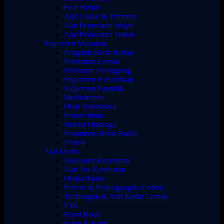
Foot Relief
Alat Cukur & Trimmer
Alat Perawatan Wajah
Alat Perawatan Tubuh
Suplemen Makanan
Pengatur Berat Badan
Pembakar Lemak
Minuman Pelangsing
Suplemen Kecantikan
Suplemen Pemutih
Multivitamin
Obat Tradisional
Sistem Imun
Nutrisi Olahraga
Penambah Berat Badan
Protein
Alat Medis
Aksesoris Kesehatan
Alat Tes Kesehatan
Obat-Obatan
Perban & Perlengkapan Cedera
Timbangan & Alat Kadar Lemak
P3K
Kursi Roda
Salep & Krim