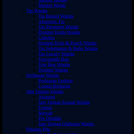
Masker Wajah
Tas Wanita
Tas Ransel Wanita
Aksesoris Tas
Tas Pinggang Wanita
Dompet Kartu Wanita
Clutches
Dompet Koin & Pouch Wanita
Tas Selempang & Bahu Wanita
Tas Luxury Wanita
Top-handle Bag
Tote Bag Wanita
Dompet Wanita
Perhiasan Wanita
Perhiasan Fashion
Logam Berharga
Jam Tangan Wanita
Aksesori
Jam Tangan Kasual Wanita
Formal
Mewah
Pra Dimiliki
Jam Tangan Olahraga Wanita
Pakaian Pria