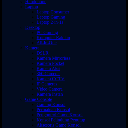
Handphone
Laptop
Laptop Consumer
Laptop Gaming
Laptop 2-in-1s
Desktop
PC Gaming
Komputer Rakitan
All-In-One
Kamera
DSLR
Kamera Mirrorless
Kamera Pocket
Kamera Aksi
360 Cameras
Kamera CCTV
IP Cameras
Video Camera
Kamera Instan
Game Console
Gaming Konsol
Permainan Konsol
Pengontrol Game Konsol
Konsol Pelindung Penutup
Aksesoris Game Konsol