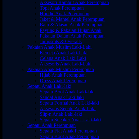
Aksesori Rambut Anak Perempuan
Topi Anak Perempuan
Hoodie Anak Perempuan
Jaket & Mantel Anak Perempuan
Baju & Atasan Anak Perempuan
Payung & Pakaian Hujan Anak
Pakaian Dalam Anak Perempuan
Jumpsuits & Overalls
Pakaian Anak Muslim Laki-Laki
Kemeja Anak Laki-Laki
Celana Anak Laki-Laki
Aksesoris Anak Laki-Laki
Pakaian Anak Muslim Perempuan
Hijab Anak Perempuan
Dress Anak Perempuan
Sepatu Anak Laki-laki
Sepatu Boot Anak Laki-laki
Sandal Anak Laki-laki
Sepatu Formal Anak Laki-laki
Aksesoris Sepatu Anak Laki
Slip-n Anak Laki-laki
Sepatu Sneaker Anak Laki-laki
Sepatu Anak Perempuan
Sepatu Flat Anak Perempuan
Sepatu Boot Anak Perempuan