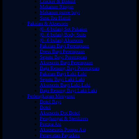
Cracker & Biskuit
Makanan Ringan
Makanan puree bayi
Susu Ibu Hamil
Pakaian & Aksesoris
(0--6 bulan) Set Pakaian
(0--6 bulan) Body Suits
(0--6 bulan) Aksesoris
Pakaian Bayi Perempuan
Dress Bayi Perempuan
Sepatu Bayi Perempuan
Aksesoris Bayi Perempuan
Baju Renang Bayi Perempuan
Pakaian Bayi Laki-Laki
Sepatu Bayi Laki-Laki
Aksesoris Bayi Laki-Laki
Baju Renang Bayi Laki-Laki
Perlengkapan Menyusui
Botol Bayi
Botol
Aksesoris Dot Botol
Penghangat & Sterilizers
Pompa Asi
Aksesesoris Pompa Asi
Perawatan Payudara