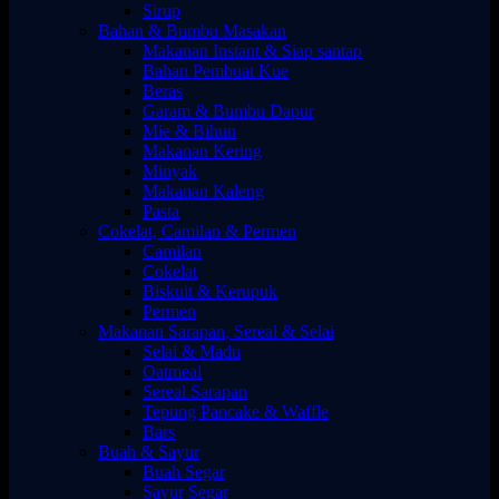
Sirup
Bahan & Bumbu Masakan
Makanan Instant & Siap santap
Bahan Pembuat Kue
Beras
Garam & Bumbu Dapur
Mie & Bihun
Makanan Kering
Minyak
Makanan Kaleng
Pasta
Cokelat, Camilan & Permen
Camilan
Cokelat
Biskuit & Kerupuk
Permen
Makanan Sarapan, Sereal & Selai
Selai & Madu
Oatmeal
Sereal Sarapan
Tepung Pancake & Waffle
Bars
Buah & Sayur
Buah Segar
Sayur Segar