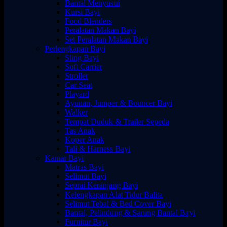
Bantal Menyusui
Kursi Bayi
Food Blenders
Peralatan Makan Bayi
Set Peralatan Makan Bayi
Perlengkapan Bayi
Sling Bayi
Soft Carrier
Stroller
Car Seat
Playard
Ayunan, Jumper & Bouncer Bayi
Walker
Tempat Duduk & Trailer Sepeda
Tas Anak
Koper Anak
Tali & Harness Bayi
Kamar Bayi
Matras Bayi
Selimut Bayi
Seprai Keranjang Bayi
Kelengkapan Alat Tidur Balita
Selimut Tebal & Bed Cover Bayi
Bantal, Pelindung & Sarung Bantal Bayi
Furnitur Bayi