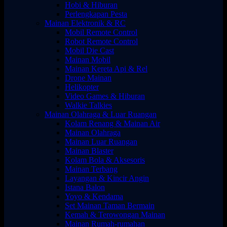
Hobi & Hiburan
Perlengkapan Pesta
Mainan Elektronik & RC
Mobil Remote Control
Robot Remote Control
Mobil Die Cast
Mainan Mobil
Mainan Kereta Api & Rel
Drone Mainan
Helikopter
Video Games & Hiburan
Walkie Talkies
Mainan Olahraga & Luar Ruangan
Kolam Renang & Mainan Air
Mainan Olahraga
Mainan Luar Ruangan
Mainan Blaster
Kolam Bola & Aksesoris
Mainan Terbang
Layangan & Kincir Angin
Istana Balon
Yoyo & Kendama
Set Mainan Taman Bermain
Kemah & Terowongan Mainan
Mainan Rumah-rumahan