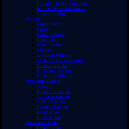
Pelembab & Perawatan Bibir
Face Scrubs & Exfoliators
Perawatan Mata
Makeup
Makeup Bibir
Lipstik
Makeup Wajah
Foundation
Makeup Mata
Maskara
Aksesoris Makeup
Set Kuas & Kuas Makeup
Perawatan Kuku
Set Makeup & Palet
Pembersih Makeup
Perawatan Rambut
Shampo
Perawatan Rambut
Aksesoris Rambut
Styling Rambut
Pewarna Rambut
Kondisioner
Paket Hadiah
Perawatan Tubuh
Losion Tubuh