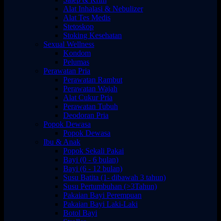
Alat Inhalasi & Nebulizer
Alat Tes Medis
Stetoskop
Stoking Kesehatan
Sexual Wellness
Kondom
Pelumas
Perawatan Pria
Perawatan Rambut
Perawatan Wajah
Alat Cukur Pria
Perawatan Tubuh
Deodoran Pria
Popok Dewasa
Popok Dewasa
Ibu & Anak
Popok Sekali Pakai
Bayi (0 - 6 bulan)
Bayi (6 - 12 bulan)
Susu Batita (1- dibawah 3 tahun)
Susu Pertumbuhan (>3Tahun)
Pakaian Bayi Perempuan
Pakaian Bayi Laki-Laki
Botol Bayi