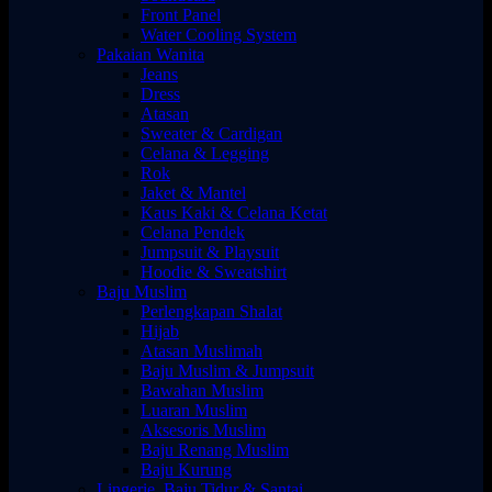
Front Panel
Water Cooling System
Pakaian Wanita
Jeans
Dress
Atasan
Sweater & Cardigan
Celana & Legging
Rok
Jaket & Mantel
Kaus Kaki & Celana Ketat
Celana Pendek
Jumpsuit & Playsuit
Hoodie & Sweatshirt
Baju Muslim
Perlengkapan Shalat
Hijab
Atasan Muslimah
Baju Muslim & Jumpsuit
Bawahan Muslim
Luaran Muslim
Aksesoris Muslim
Baju Renang Muslim
Baju Kurung
Lingerie, Baju Tidur & Santai