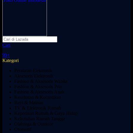
Cari
99+
Kategori
Peralatan Elektronik
Aksesoris Elektronik
Fashion & Aksesoris Wanita
Fashion & Aksesoris Pria
Fashion & Aksesoris Anak
Kesehatan & Kecantikan
Bayi & Mainan
TV & Elektronik Rumah
Keperluan Rumah & Gaya Hidup
Kebutuhan Rumah Tangga
Olahraga & Outdoor
Otomotif