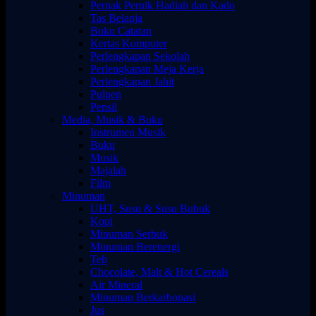
Pernak Pernik Hadiah dan Kado
Tas Belanja
Buku Catatan
Kertas Komputer
Perlengkapan Sekolah
Perlengkapan Meja Kerja
Perlengkapan Jahit
Pulpen
Pensil
Media, Musik & Buku
Instrumen Musik
Buku
Musik
Majalah
Film
Minuman
UHT, Susu & Susu Bubuk
Kopi
Minuman Serbuk
Minuman Berenergi
Teh
Chocolate, Malt & Hot Cereals
Air Mineral
Minuman Berkarbonasi
Jus