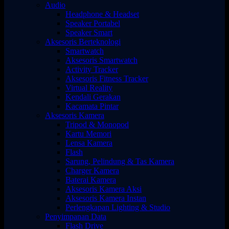
Audio
Headphone & Headset
Speaker Portabel
Speaker Smart
Aksesoris Berteknologi
Smartwatch
Aksesoris Smartwatch
Activity Tracker
Aksesoris Fitness Tracker
Virtual Reality
Kendali Gerakan
Kacamata Pintar
Aksesoris Kamera
Tripod & Monopod
Kartu Memori
Lensa Kamera
Flash
Sarung, Pelindung & Tas Kamera
Charger Kamera
Baterai Kamera
Aksesoris Kamera Aksi
Aksesoris Kamera Instan
Perlengkapan Lighting & Studio
Penyimpanan Data
Flash Drive