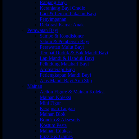
Ranjang Bayi
Keranjang Bayi Cradle
Laci & Lemari Pakaian Bayi
Penyimpanan
Dekorasi Kamar Anak
Perawatan Bayi
Sampo & Kondisioner
Sabun & Pembersih Bayi
Perawatan Mulut Bayi
Tempat Duduk & Bak Mandi Bayi
Lap Mandi & Handuk Bayi
Pelindung Matahari Bayi
Aromaterapi Bayi
Perlengkapan Mandi Bayi
Alas Mandi Bayi Anti Slip
Mainan
Action Figure & Mainan Koleksi
Mainan Koleksi
Mini Figur
Kerajinan Tangan
Mainan Blok
Boneka & Aksesoris
Kostum Pesta
Mainan Edukasi
Puzzle & Games