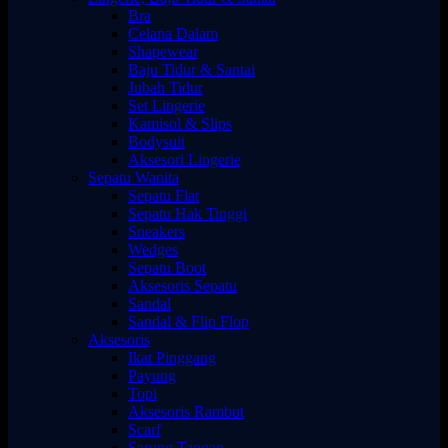
Bra
Celana Dalam
Shapewear
Baju Tidur & Santai
Jubah Tidur
Set Lingerie
Kamisol & Slips
Bodysuit
Aksesori Lingerie
Sepatu Wanita
Sepatu Flat
Sepatu Hak Tinggi
Sneakers
Wedges
Sepatu Boot
Aksesoris Sepatu
Sandal
Sandal & Flip Flop
Aksesoris
Ikat Pinggang
Payung
Topi
Aksesoris Rambut
Scarf
Sarung Tangan