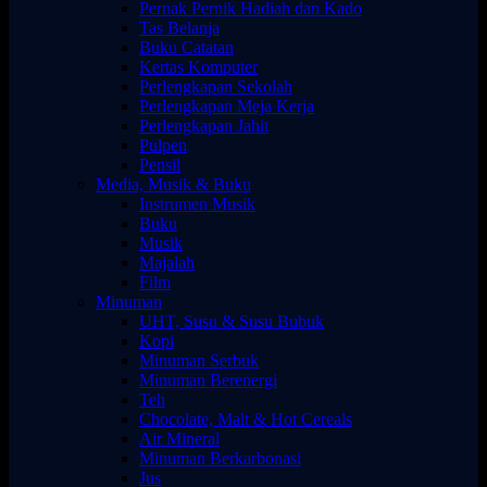
Pernak Pernik Hadiah dan Kado
Tas Belanja
Buku Catatan
Kertas Komputer
Perlengkapan Sekolah
Perlengkapan Meja Kerja
Perlengkapan Jahit
Pulpen
Pensil
Media, Musik & Buku
Instrumen Musik
Buku
Musik
Majalah
Film
Minuman
UHT, Susu & Susu Bubuk
Kopi
Minuman Serbuk
Minuman Berenergi
Teh
Chocolate, Malt & Hot Cereals
Air Mineral
Minuman Berkarbonasi
Jus