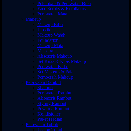
Pelembab & Perawatan Bibir
Face Scrubs & Exfoliators
Perawatan Mata
Makeup
Makeup Bibir
Lipstik
Makeup Wajah
Foundation
Makeup Mata
Maskara
Aksesoris Makeup
Set Kuas & Kuas Makeup
Perawatan Kuku
Set Makeup & Palet
Pembersih Makeup
Perawatan Rambut
Shampo
Perawatan Rambut
Aksesoris Rambut
Styling Rambut
Pewarna Rambut
Kondisioner
Paket Hadiah
Perawatan Tubuh
Losion Tubuh