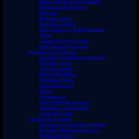
Kabel & Perlengkapan Elektrik
Pengecatan & Dekorasi
Perkakas
Perkakas Listrik
Perkakas Portabel
Pipa Saluran Air & Kelengkapan
Senter
Tangga & Kursi Peninggi
perlengkapan keamanan
Kebun & Luar Ruangan
Peralatan Listrik Taman & Kebun
Peralatan Kebun
Sistem Pengairan
Bibit & Biji Bijian
Pembasmi Hama
Aksesoris Genset
Genset
Pemanggang
Alat Pembunuh Serangga
Aksesoris Luar Ruangan
Taman & Kebun
Alat Tulis & Kerajinan
Peralatan Kesenian dan Kerajinan
Peralatan Mewarnai dan Copic
Kerajinan Umum