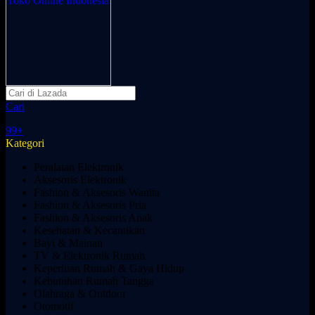
Cari
99+
Kategori
Peralatan Elektronik
Aksesoris Elektronik
Fashion & Aksesoris Wanita
Fashion & Aksesoris Pria
Fashion & Aksesoris Anak
Kesehatan & Kecantikan
Bayi & Mainan
TV & Elektronik Rumah
Keperluan Rumah & Gaya Hidup
Kebutuhan Rumah Tangga
Olahraga & Outdoor
Otomotif