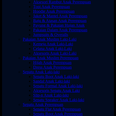
Aksesori Rambut Anak Perempuan
Topi Anak Perempuan
Hoodie Anak Perempuan
Jaket & Mantel Anak Perempuan
Baju & Atasan Anak Perempuan
Payung & Pakaian Hujan Anak
Pakaian Dalam Anak Perempuan
Jumpsuits & Overalls
Pakaian Anak Muslim Laki-Laki
Kemeja Anak Laki-Laki
Celana Anak Laki-Laki
Aksesoris Anak Laki-Laki
Pakaian Anak Muslim Perempuan
Hijab Anak Perempuan
Dress Anak Perempuan
Sepatu Anak Laki-laki
Sepatu Boot Anak Laki-laki
Sandal Anak Laki-laki
Sepatu Formal Anak Laki-laki
Aksesoris Sepatu Anak Laki
Slip-n Anak Laki-laki
Sepatu Sneaker Anak Laki-laki
Sepatu Anak Perempuan
Sepatu Flat Anak Perempuan
Sepatu Boot Anak Perempuan