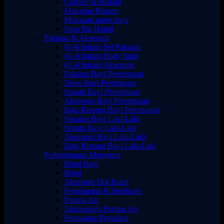
Cracker & Biskuit
Makanan Ringan
Makanan puree bayi
Susu Ibu Hamil
Pakaian & Aksesoris
(0--6 bulan) Set Pakaian
(0--6 bulan) Body Suits
(0--6 bulan) Aksesoris
Pakaian Bayi Perempuan
Dress Bayi Perempuan
Sepatu Bayi Perempuan
Aksesoris Bayi Perempuan
Baju Renang Bayi Perempuan
Pakaian Bayi Laki-Laki
Sepatu Bayi Laki-Laki
Aksesoris Bayi Laki-Laki
Baju Renang Bayi Laki-Laki
Perlengkapan Menyusui
Botol Bayi
Botol
Aksesoris Dot Botol
Penghangat & Sterilizers
Pompa Asi
Aksesesoris Pompa Asi
Perawatan Payudara