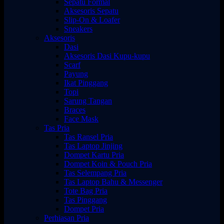
Sepatu Formal
Aksesoris Sepatu
Slip-On & Loafer
Sneakers
Aksesoris
Dasi
Aksesoris Dasi Kupu-kupu
Scarf
Payung
Ikat Pinggang
Topi
Sarung Tangan
Braces
Face Mask
Tas Pria
Tas Ransel Pria
Tas Laptop Jinjing
Dompet Kartu Pria
Dompet Koin & Pouch Pria
Tas Selempang Pria
Tas Laptop Bahu & Messenger
Tote Bag Pria
Tas Pinggang
Dompet Pria
Perhiasan Pria