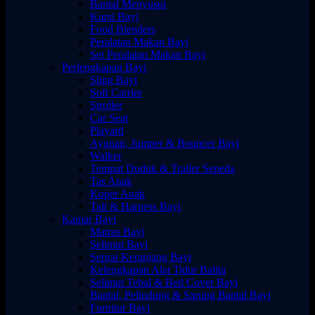
Bantal Menyusui
Kursi Bayi
Food Blenders
Peralatan Makan Bayi
Set Peralatan Makan Bayi
Perlengkapan Bayi
Sling Bayi
Soft Carrier
Stroller
Car Seat
Playard
Ayunan, Jumper & Bouncer Bayi
Walker
Tempat Duduk & Trailer Sepeda
Tas Anak
Koper Anak
Tali & Harness Bayi
Kamar Bayi
Matras Bayi
Selimut Bayi
Seprai Keranjang Bayi
Kelengkapan Alat Tidur Balita
Selimut Tebal & Bed Cover Bayi
Bantal, Pelindung & Sarung Bantal Bayi
Furnitur Bayi