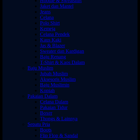
Hoodie & Sweatshirt
Jaket dan Mantel
Jeans
Celana
Polo Shirt
Kemeja
Celana Pendek
Kaus Kaki
Jas & Blazer
Sweater dan Kardigan
Baju Renang
T-Shirt & Kaos Dalam
Baju Muslim
Jubah Muslim
Aksesoris Muslim
Baju Muslimin
Kopiah
Pakaian Dalam
Celana Dalam
Pakaian Tidur
Boxer
Thongs & Lainnya
Sepatu Pria
Boots
Flip Flop & Sandal