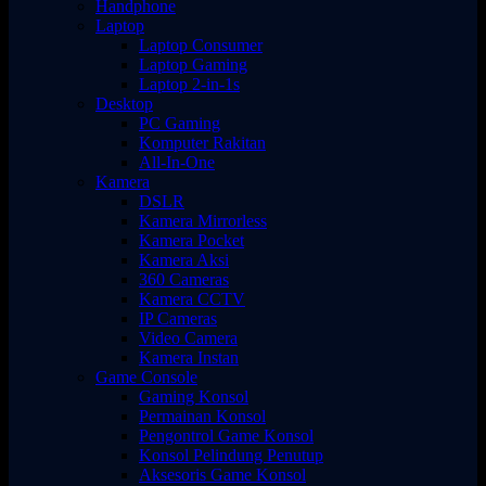
Handphone
Laptop
Laptop Consumer
Laptop Gaming
Laptop 2-in-1s
Desktop
PC Gaming
Komputer Rakitan
All-In-One
Kamera
DSLR
Kamera Mirrorless
Kamera Pocket
Kamera Aksi
360 Cameras
Kamera CCTV
IP Cameras
Video Camera
Kamera Instan
Game Console
Gaming Konsol
Permainan Konsol
Pengontrol Game Konsol
Konsol Pelindung Penutup
Aksesoris Game Konsol