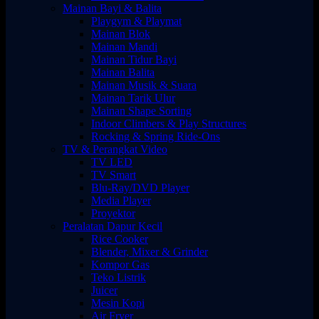
Mainan Bayi & Balita
Playgym & Playmat
Mainan Blok
Mainan Mandi
Mainan Tidur Bayi
Mainan Balita
Mainan Musik & Suara
Mainan Tarik Ulur
Mainan Shape Sorting
Indoor Climbers & Play Structures
Rocking & Spring Ride-Ons
TV & Perangkat Video
TV LED
TV Smart
Blu-Ray/DVD Player
Media Player
Proyektor
Peralatan Dapur Kecil
Rice Cooker
Blender, Mixer & Grinder
Kompor Gas
Teko Listrik
Juicer
Mesin Kopi
Air Fryer