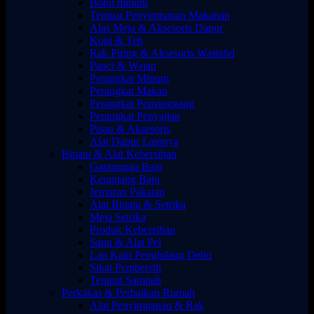
Botol minum
Tempat Penyimpanan Makanan
Alas Meja & Aksesoris Dapur
Kopi & Teh
Rak Piring & Aksesoris Wastafel
Panci & Wajan
Perangkat Minum
Perangkat Makan
Perangkat Pemanggang
Perangkat Penyajian
Pisau & Aksesoris
Alat Dapur Lainnya
Binatu & Alat Kebersihan
Gantungan Baju
Keranjang Baju
Jemuran Pakaian
Alat Binatu & Setrika
Meja Setrika
Produk Kebersihan
Sapu & Alat Pel
Lap Kain Penghilang Debu
Sikat Pembersih
Tempat Sampah
Perkakas & Perbaikan Rumah
Alat Penyimpanan & Rak