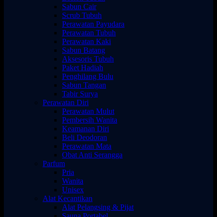
Sabun Cair
Scrub Tubuh
Perawatan Payudara
Perawatan Tubuh
Perawatan Kaki
Sabun Batang
Aksesoris Tubuh
Paket Hadiah
Penghilang Bulu
Sabun Tangan
Tabir Surya
Perawatan Diri
Perawatan Mulut
Pembersih Wanita
Keamanan Diri
Beli Deodoran
Perawatan Mata
Obat Anti Serangga
Parfum
Pria
Wanita
Unisex
Alat Kecantikan
Alat Pelangsing & Pijat
Sauna Portabel