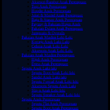
Aksesori Rambut Anak Perempuan
Topi Anak Perempuan
Hoodie Anak Perempuan
Jaket & Mantel Anak Perempuan
Baju & Atasan Anak Perempuan
Payung & Pakaian Hujan Anak
Pakaian Dalam Anak Perempuan
Jumpsuits & Overalls
Pakaian Anak Muslim Laki-Laki
Kemeja Anak Laki-Laki
Celana Anak Laki-Laki
Aksesoris Anak Laki-Laki
Pakaian Anak Muslim Perempuan
Hijab Anak Perempuan
Dress Anak Perempuan
Sepatu Anak Laki-laki
Sepatu Boot Anak Laki-laki
Sandal Anak Laki-laki
Sepatu Formal Anak Laki-laki
Aksesoris Sepatu Anak Laki
Slip-n Anak Laki-laki
Sepatu Sneaker Anak Laki-laki
Sepatu Anak Perempuan
Sepatu Flat Anak Perempuan
Sepatu Boot Anak Perempuan