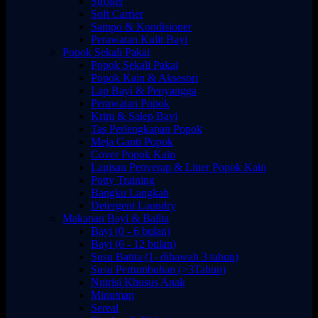
Stroller
Soft Carrier
Sampo & Kondisioner
Perawatan Kulit Bayi
Popok Sekali Pakai
Popok Sekali Pakai
Popok Kain & Aksesori
Lap Bayi & Penyangga
Perawatan Popok
Krim & Salep Bayi
Tas Perlengkapan Popok
Meja Ganti Popok
Cover Popok Kain
Lapisan Penyerap & Liner Popok Kain
Potty Training
Bangku Langkah
Detergent Laundry
Makanan Bayi & Balita
Bayi (0 - 6 bulan)
Bayi (6 - 12 bulan)
Susu Batita (1- dibawah 3 tahun)
Susu Pertumbuhan (>3Tahun)
Nutrisi Khusus Anak
Minuman
Sereal