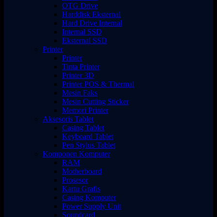
OTG Drive
Harddisk Eksternal
Hard Drive Internal
Internal SSD
Eksternal SSD
Printer
Printer
Tinta Printer
Printer 3D
Printer POS & Thermal
Mesin Faks
Mesin Cutting Sticker
Memori Printer
Aksesoris Tablet
Casing Tablet
Keyboard Tablet
Pen Stylus Tablet
Komponen Komputer
RAM
Motherboard
Prosesor
Kartu Grafis
Casing Komputer
Power Supply Unit
Soundcard