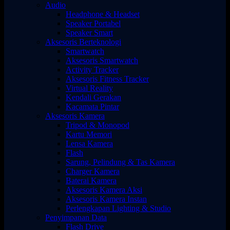
Audio
Headphone & Headset
Speaker Portabel
Speaker Smart
Aksesoris Berteknologi
Smartwatch
Aksesoris Smartwatch
Activity Tracker
Aksesoris Fitness Tracker
Virtual Reality
Kendali Gerakan
Kacamata Pintar
Aksesoris Kamera
Tripod & Monopod
Kartu Memori
Lensa Kamera
Flash
Sarung, Pelindung & Tas Kamera
Charger Kamera
Baterai Kamera
Aksesoris Kamera Aksi
Aksesoris Kamera Instan
Perlengkapan Lighting & Studio
Penyimpanan Data
Flash Drive