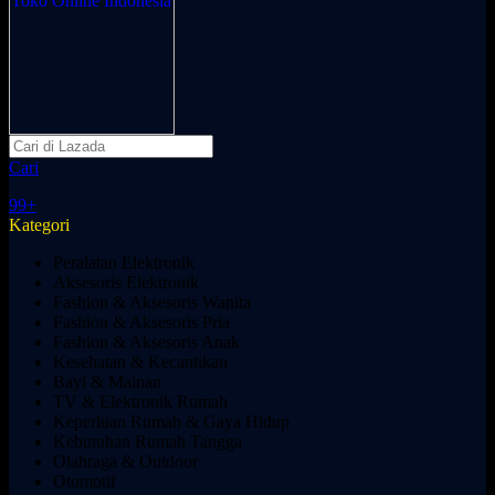
Cari
99+
Kategori
Peralatan Elektronik
Aksesoris Elektronik
Fashion & Aksesoris Wanita
Fashion & Aksesoris Pria
Fashion & Aksesoris Anak
Kesehatan & Kecantikan
Bayi & Mainan
TV & Elektronik Rumah
Keperluan Rumah & Gaya Hidup
Kebutuhan Rumah Tangga
Olahraga & Outdoor
Otomotif