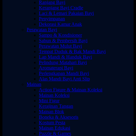
Ranjang Bayi
Keranjang Bayi Cradle
Laci & Lemari Pakaian Bayi
Penyimpanan
Dekorasi Kamar Anak
Perawatan Bayi
Sampo & Kondisioner
Sabun & Pembersih Bayi
Perawatan Mulut Bayi
Tempat Duduk & Bak Mandi Bayi
Lap Mandi & Handuk Bayi
Pelindung Matahari Bayi
Aromaterapi Bayi
Perlengkapan Mandi Bayi
Alas Mandi Bayi Anti Slip
Mainan
Action Figure & Mainan Koleksi
Mainan Koleksi
Mini Figur
Kerajinan Tangan
Mainan Blok
Boneka & Aksesoris
Kostum Pesta
Mainan Edukasi
Puzzle & Games