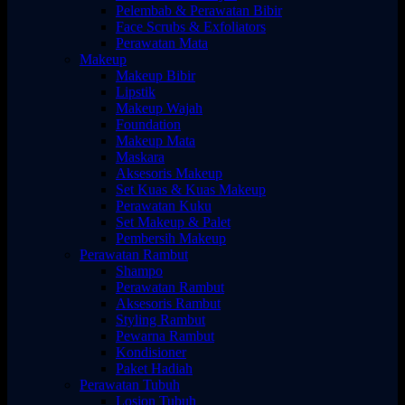
Pelembab & Perawatan Bibir
Face Scrubs & Exfoliators
Perawatan Mata
Makeup
Makeup Bibir
Lipstik
Makeup Wajah
Foundation
Makeup Mata
Maskara
Aksesoris Makeup
Set Kuas & Kuas Makeup
Perawatan Kuku
Set Makeup & Palet
Pembersih Makeup
Perawatan Rambut
Shampo
Perawatan Rambut
Aksesoris Rambut
Styling Rambut
Pewarna Rambut
Kondisioner
Paket Hadiah
Perawatan Tubuh
Losion Tubuh