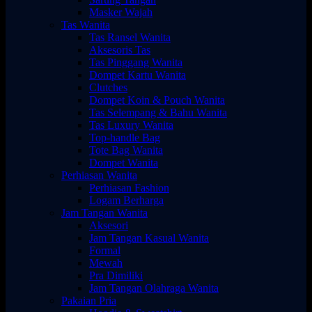
Masker Wajah
Tas Wanita
Tas Ransel Wanita
Aksesoris Tas
Tas Pinggang Wanita
Dompet Kartu Wanita
Clutches
Dompet Koin & Pouch Wanita
Tas Selempang & Bahu Wanita
Tas Luxury Wanita
Top-handle Bag
Tote Bag Wanita
Dompet Wanita
Perhiasan Wanita
Perhiasan Fashion
Logam Berharga
Jam Tangan Wanita
Aksesori
Jam Tangan Kasual Wanita
Formal
Mewah
Pra Dimiliki
Jam Tangan Olahraga Wanita
Pakaian Pria