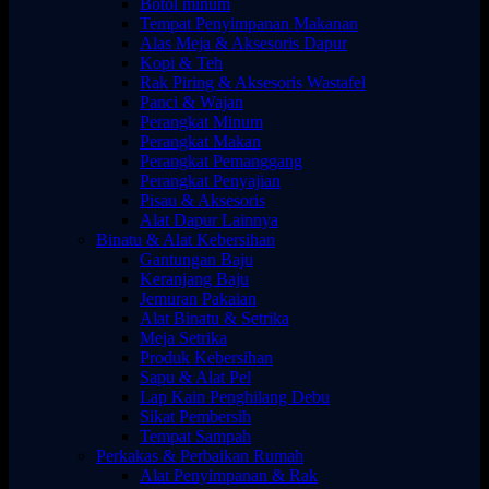
Botol minum
Tempat Penyimpanan Makanan
Alas Meja & Aksesoris Dapur
Kopi & Teh
Rak Piring & Aksesoris Wastafel
Panci & Wajan
Perangkat Minum
Perangkat Makan
Perangkat Pemanggang
Perangkat Penyajian
Pisau & Aksesoris
Alat Dapur Lainnya
Binatu & Alat Kebersihan
Gantungan Baju
Keranjang Baju
Jemuran Pakaian
Alat Binatu & Setrika
Meja Setrika
Produk Kebersihan
Sapu & Alat Pel
Lap Kain Penghilang Debu
Sikat Pembersih
Tempat Sampah
Perkakas & Perbaikan Rumah
Alat Penyimpanan & Rak