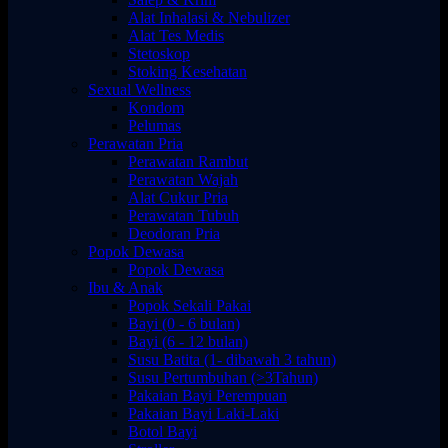
Alat Inhalasi & Nebulizer
Alat Tes Medis
Stetoskop
Stoking Kesehatan
Sexual Wellness
Kondom
Pelumas
Perawatan Pria
Perawatan Rambut
Perawatan Wajah
Alat Cukur Pria
Perawatan Tubuh
Deodoran Pria
Popok Dewasa
Popok Dewasa
Ibu & Anak
Popok Sekali Pakai
Bayi (0 - 6 bulan)
Bayi (6 - 12 bulan)
Susu Batita (1- dibawah 3 tahun)
Susu Pertumbuhan (>3Tahun)
Pakaian Bayi Perempuan
Pakaian Bayi Laki-Laki
Botol Bayi