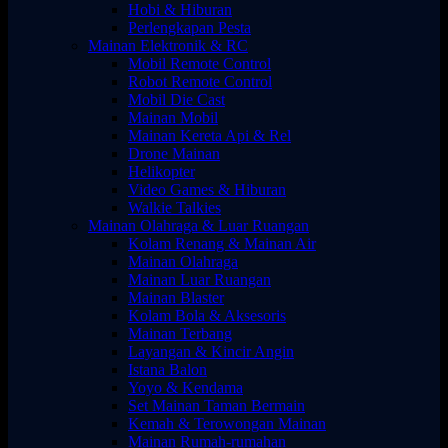
Hobi & Hiburan
Perlengkapan Pesta
Mainan Elektronik & RC
Mobil Remote Control
Robot Remote Control
Mobil Die Cast
Mainan Mobil
Mainan Kereta Api & Rel
Drone Mainan
Helikopter
Video Games & Hiburan
Walkie Talkies
Mainan Olahraga & Luar Ruangan
Kolam Renang & Mainan Air
Mainan Olahraga
Mainan Luar Ruangan
Mainan Blaster
Kolam Bola & Aksesoris
Mainan Terbang
Layangan & Kincir Angin
Istana Balon
Yoyo & Kendama
Set Mainan Taman Bermain
Kemah & Terowongan Mainan
Mainan Rumah-rumahan