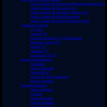
Suku Cadang & Aksesoris Peralatan Dapur Kecil
Suku Cadang & Aksesoris AC
Suku Cadang & Aksesoris Mesin Cuci
Suku Cadang & Filter Pengganti
Suku Cadang & Filter Penghisap Debu
Aksesoris Televisi
TV Box
Antena TV
Bracket Dinding TV & Pelindung
Remote Control TV
Kabel TV
Adaptor TV
Kacamata 3D TV
Home Entertainment
Soundbar
Sistem Karaoke
Sistem Hi-Fi
Sound System Panggung
Player Portabel
Dekorasi Rumah
Stiker Dinding
Gorden
Tikar & Karpet
Hiasan Dinding
Dekorasi Aksen