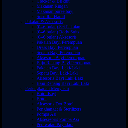
Cracker & Biskuit
Makanan Ringan
Makanan puree bayi
Susu Ibu Hamil
Pakaian & Aksesoris
(0--6 bulan) Set Pakaian
(0--6 bulan) Body Suits
(0--6 bulan) Aksesoris
Pakaian Bayi Perempuan
Dress Bayi Perempuan
Sepatu Bayi Perempuan
Aksesoris Bayi Perempuan
Baju Renang Bayi Perempuan
Pakaian Bayi Laki-Laki
Sepatu Bayi Laki-Laki
Aksesoris Bayi Laki-Laki
Baju Renang Bayi Laki-Laki
Perlengkapan Menyusui
Botol Bayi
Botol
Aksesoris Dot Botol
Penghangat & Sterilizers
Pompa Asi
Aksesesoris Pompa Asi
Perawatan Payudara