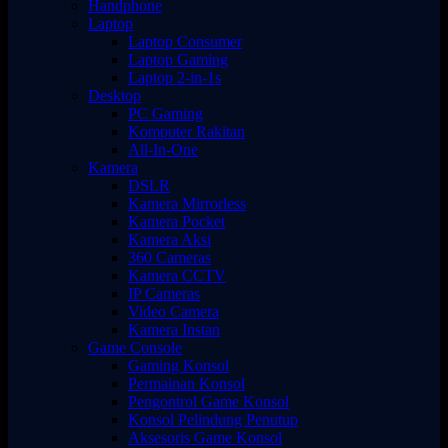
Handphone
Laptop
Laptop Consumer
Laptop Gaming
Laptop 2-in-1s
Desktop
PC Gaming
Komputer Rakitan
All-In-One
Kamera
DSLR
Kamera Mirrorless
Kamera Pocket
Kamera Aksi
360 Cameras
Kamera CCTV
IP Cameras
Video Camera
Kamera Instan
Game Console
Gaming Konsol
Permainan Konsol
Pengontrol Game Konsol
Konsol Pelindung Penutup
Aksesoris Game Konsol