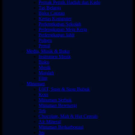
Pernak Pernik Hadiah dan Kado
Tas Belanja
Buku Catatan
Kertas Komputer
Perlengkapan Sekolah
Perlengkapan Meja Kerja
Perlengkapan Jahit
Pulpen
Pensil
Media, Musik & Buku
Instrumen Musik
Buku
Musik
Majalah
Film
Minuman
UHT, Susu & Susu Bubuk
Kopi
Minuman Serbuk
Minuman Berenergi
Teh
Chocolate, Malt & Hot Cereals
Air Mineral
Minuman Berkarbonasi
Jus