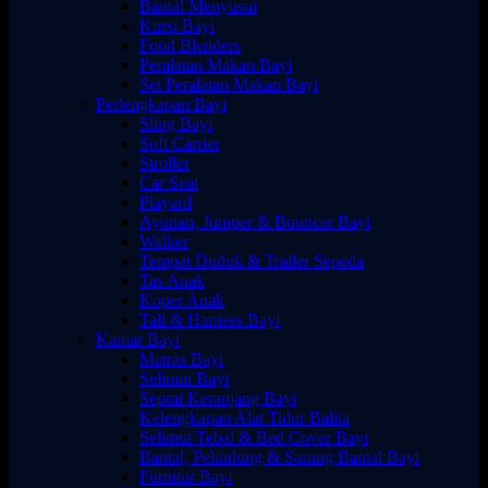
Bantal Menyusui
Kursi Bayi
Food Blenders
Peralatan Makan Bayi
Set Peralatan Makan Bayi
Perlengkapan Bayi
Sling Bayi
Soft Carrier
Stroller
Car Seat
Playard
Ayunan, Jumper & Bouncer Bayi
Walker
Tempat Duduk & Trailer Sepeda
Tas Anak
Koper Anak
Tali & Harness Bayi
Kamar Bayi
Matras Bayi
Selimut Bayi
Seprai Keranjang Bayi
Kelengkapan Alat Tidur Balita
Selimut Tebal & Bed Cover Bayi
Bantal, Pelindung & Sarung Bantal Bayi
Furnitur Bayi