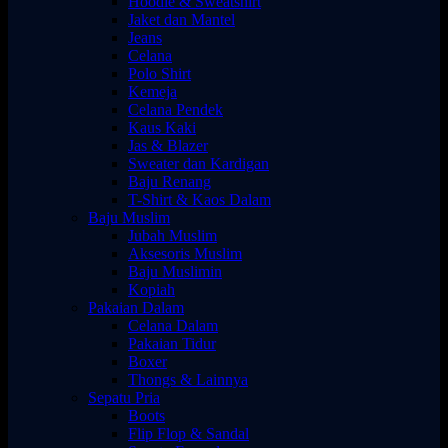
Hoodie & Sweatshirt
Jaket dan Mantel
Jeans
Celana
Polo Shirt
Kemeja
Celana Pendek
Kaus Kaki
Jas & Blazer
Sweater dan Kardigan
Baju Renang
T-Shirt & Kaos Dalam
Baju Muslim
Jubah Muslim
Aksesoris Muslim
Baju Muslimin
Kopiah
Pakaian Dalam
Celana Dalam
Pakaian Tidur
Boxer
Thongs & Lainnya
Sepatu Pria
Boots
Flip Flop & Sandal