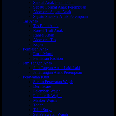
Sandal Anak Perempuan
Sepatu Formal Anak Perempuan
Aksesoris Sepatu Anak
Sepatu Sneaker Anak Perempuan
Tas Anak
Tas Bahu Anak
Ransel Troli Anak
Ransel Anak
Aksesoris Tas
Koper
Perhiasan Anak
Emas Murni
Perhiasan Fashion
Jam Tangan Anak
Jam Tangan Anak Laki-Laki
Jam Tangan Anak Perempuan
Perawatan Kulit
Serum Perawatan Wajah
Dermacare
Pelembab Wajah
Pembersih Wajah
Masker Wajah
Toner
Tabir Surya
Set Perawatan Wajah