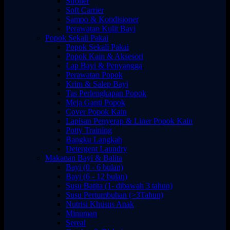
Stroller
Soft Carrier
Sampo & Kondisioner
Perawatan Kulit Bayi
Popok Sekali Pakai
Popok Sekali Pakai
Popok Kain & Aksesori
Lap Bayi & Penyangga
Perawatan Popok
Krim & Salep Bayi
Tas Perlengkapan Popok
Meja Ganti Popok
Cover Popok Kain
Lapisan Penyerap & Liner Popok Kain
Potty Training
Bangku Langkah
Detergent Laundry
Makanan Bayi & Balita
Bayi (0 - 6 bulan)
Bayi (6 - 12 bulan)
Susu Batita (1- dibawah 3 tahun)
Susu Pertumbuhan (>3Tahun)
Nutrisi Khusus Anak
Minuman
Sereal