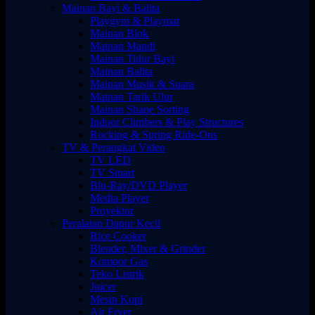
Mainan Bayi & Balita
Playgym & Playmat
Mainan Blok
Mainan Mandi
Mainan Tidur Bayi
Mainan Balita
Mainan Musik & Suara
Mainan Tarik Ulur
Mainan Shape Sorting
Indoor Climbers & Play Structures
Rocking & Spring Ride-Ons
TV & Perangkat Video
TV LED
TV Smart
Blu-Ray/DVD Player
Media Player
Proyektor
Peralatan Dapur Kecil
Rice Cooker
Blender, Mixer & Grinder
Kompor Gas
Teko Listrik
Juicer
Mesin Kopi
Air Fryer