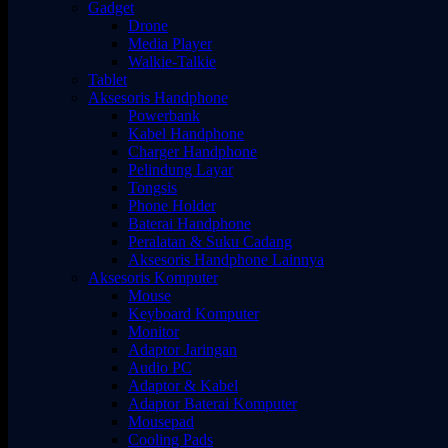
Gadget
Drone
Media Player
Walkie-Talkie
Tablet
Aksesoris Handphone
Powerbank
Kabel Handphone
Charger Handphone
Pelindung Layar
Tongsis
Phone Holder
Baterai Handphone
Peralatan & Suku Cadang
Aksesoris Handphone Lainnya
Aksesoris Komputer
Mouse
Keyboard Komputer
Monitor
Adaptor Jaringan
Audio PC
Adaptor & Kabel
Adaptor Baterai Komputer
Mousepad
Cooling Pads