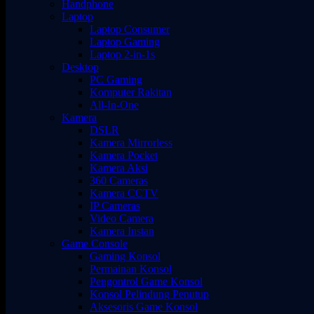
Handphone
Laptop
Laptop Consumer
Laptop Gaming
Laptop 2-in-1s
Desktop
PC Gaming
Komputer Rakitan
All-In-One
Kamera
DSLR
Kamera Mirrorless
Kamera Pocket
Kamera Aksi
360 Cameras
Kamera CCTV
IP Cameras
Video Camera
Kamera Instan
Game Console
Gaming Konsol
Permainan Konsol
Pengontrol Game Konsol
Konsol Pelindung Penutup
Aksesoris Game Konsol