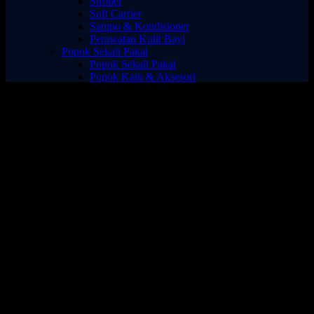
Stroller
Soft Carrier
Sampo & Kondisioner
Perawatan Kulit Bayi
Popok Sekali Pakai
Popok Sekali Pakai
Popok Kain & Aksesori
Lap Bayi & Penyangga
Perawatan Popok
Krim & Salep Bayi
Tas Perlengkapan Popok
Meja Ganti Popok
Cover Popok Kain
Lapisan Penyerap & Liner Popok Kain
Potty Training
Bangku Langkah
Detergent Laundry
Makanan Bayi & Balita
Bayi (0 - 6 bulan)
Bayi (6 - 12 bulan)
Susu Batita (1- dibawah 3 tahun)
Susu Pertumbuhan (>3Tahun)
Nutrisi Khusus Anak
Minuman
Sereal