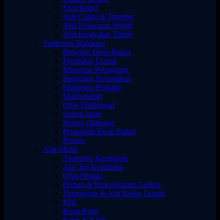
Foot Relief
Alat Cukur & Trimmer
Alat Perawatan Wajah
Alat Perawatan Tubuh
Suplemen Makanan
Pengatur Berat Badan
Pembakar Lemak
Minuman Pelangsing
Suplemen Kecantikan
Suplemen Pemutih
Multivitamin
Obat Tradisional
Sistem Imun
Nutrisi Olahraga
Penambah Berat Badan
Protein
Alat Medis
Aksesoris Kesehatan
Alat Tes Kesehatan
Obat-Obatan
Perban & Perlengkapan Cedera
Timbangan & Alat Kadar Lemak
P3K
Kursi Roda
Salep & Krim