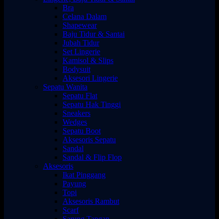
Bra
Celana Dalam
Shapewear
Baju Tidur & Santai
Jubah Tidur
Set Lingerie
Kamisol & Slips
Bodysuit
Aksesori Lingerie
Sepatu Wanita
Sepatu Flat
Sepatu Hak Tinggi
Sneakers
Wedges
Sepatu Boot
Aksesoris Sepatu
Sandal
Sandal & Flip Flop
Aksesoris
Ikat Pinggang
Payung
Topi
Aksesoris Rambut
Scarf
Sarung Tangan