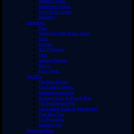
Sepatu Formal
Aksesoris Sepatu
Slip-On & Loafer
Sneakers
Aksesoris
Dasi
Aksesoris Dasi Kupu-kupu
Scarf
Payung
Ikat Pinggang
Topi
Sarung Tangan
Braces
Face Mask
Tas Pria
Tas Ransel Pria
Tas Laptop Jinjing
Dompet Kartu Pria
Dompet Koin & Pouch Pria
Tas Selempang Pria
Tas Laptop Bahu & Messenger
Tote Bag Pria
Tas Pinggang
Dompet Pria
Perhiasan Pria