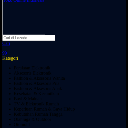
Cari
99+
Kategori
Peralatan Elektronik
Aksesoris Elektronik
Fashion & Aksesoris Wanita
Fashion & Aksesoris Pria
Fashion & Aksesoris Anak
Kesehatan & Kecantikan
Bayi & Mainan
TV & Elektronik Rumah
Keperluan Rumah & Gaya Hidup
Kebutuhan Rumah Tangga
Olahraga & Outdoor
Otomotif