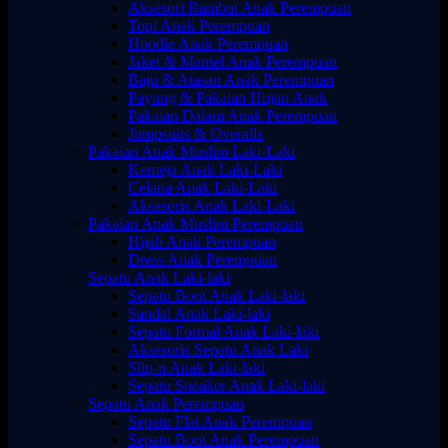
Aksesori Rambut Anak Perempuan
Topi Anak Perempuan
Hoodie Anak Perempuan
Jaket & Mantel Anak Perempuan
Baju & Atasan Anak Perempuan
Payung & Pakaian Hujan Anak
Pakaian Dalam Anak Perempuan
Jumpsuits & Overalls
Pakaian Anak Muslim Laki-Laki
Kemeja Anak Laki-Laki
Celana Anak Laki-Laki
Aksesoris Anak Laki-Laki
Pakaian Anak Muslim Perempuan
Hijab Anak Perempuan
Dress Anak Perempuan
Sepatu Anak Laki-laki
Sepatu Boot Anak Laki-laki
Sandal Anak Laki-laki
Sepatu Formal Anak Laki-laki
Aksesoris Sepatu Anak Laki
Slip-n Anak Laki-laki
Sepatu Sneaker Anak Laki-laki
Sepatu Anak Perempuan
Sepatu Flat Anak Perempuan
Sepatu Boot Anak Perempuan