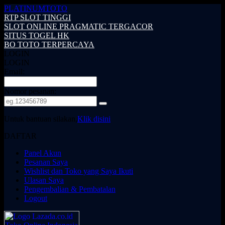
PLATINUMTOTO
RTP SLOT TINGGI
SLOT ONLINE PRAGMATIC TERGACOR
SITUS TOGEL HK
BO TOTO TERPERCAYA
LOGIN
LOGIN
Email:
Nomor pesanan:
Untuk bantuan silakan,
Klik disini
DAFTAR
Panel Akun
Pesanan Saya
Wishlist dan Toko yang Saya Ikuti
Ulasan Saya
Pengembalian & Pembatalan
Logout