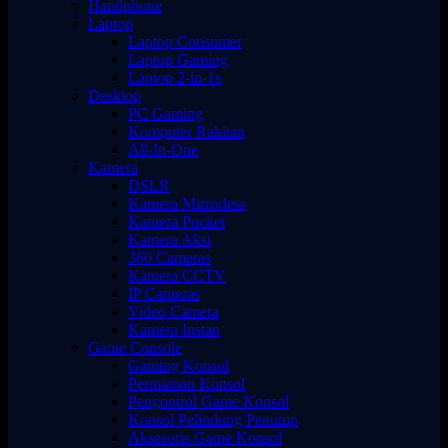
Handphone
Laptop
Laptop Consumer
Laptop Gaming
Laptop 2-in-1s
Desktop
PC Gaming
Komputer Rakitan
All-In-One
Kamera
DSLR
Kamera Mirrorless
Kamera Pocket
Kamera Aksi
360 Cameras
Kamera CCTV
IP Cameras
Video Camera
Kamera Instan
Game Console
Gaming Konsol
Permainan Konsol
Pengontrol Game Konsol
Konsol Pelindung Penutup
Aksesoris Game Konsol