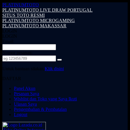
PLATINUMTOTO
PLATINUMTOTO LIVE DRAW PORTUGAL
SITUS TOTO RESMI
PLATINUMTOTO MICROGAMING
PLATINUMTOTO MAKASSAR
LOGIN
LOGIN
Email:
Nomor pesanan:
Untuk bantuan silakan,
Klik disini
DAFTAR
Panel Akun
Pesanan Saya
Wishlist dan Toko yang Saya Ikuti
Ulasan Saya
Pengembalian & Pembatalan
Logout