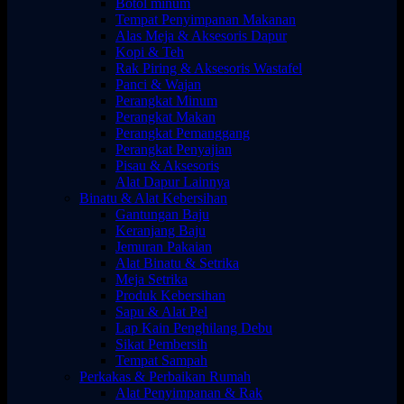
Botol minum
Tempat Penyimpanan Makanan
Alas Meja & Aksesoris Dapur
Kopi & Teh
Rak Piring & Aksesoris Wastafel
Panci & Wajan
Perangkat Minum
Perangkat Makan
Perangkat Pemanggang
Perangkat Penyajian
Pisau & Aksesoris
Alat Dapur Lainnya
Binatu & Alat Kebersihan
Gantungan Baju
Keranjang Baju
Jemuran Pakaian
Alat Binatu & Setrika
Meja Setrika
Produk Kebersihan
Sapu & Alat Pel
Lap Kain Penghilang Debu
Sikat Pembersih
Tempat Sampah
Perkakas & Perbaikan Rumah
Alat Penyimpanan & Rak