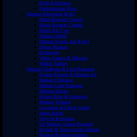
Hobi & Hiburan
Perlengkapan Pesta
Mainan Elektronik & RC
Mobil Remote Control
Robot Remote Control
Mobil Die Cast
Mainan Mobil
Mainan Kereta Api & Rel
Drone Mainan
Helikopter
Video Games & Hiburan
Walkie Talkies
Mainan Olahraga & Luar Ruangan
Kolam Renang & Mainan Air
Mainan Olahraga
Mainan Luar Ruangan
Mainan Blaster
Kolam Bola & Aksesoris
Mainan Terbang
Layangan & Kincir Angin
Istana Balon
Yoyo & Kendama
Set Mainan Taman Bermain
Kemah & Terowongan Mainan
Mainan Rumah-rumahan