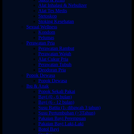
Alat Inhalasi & Nebulizer
Alat Tes Medis
Stetoskop
Stoking Kesehatan
Sexual Wellness
Kondom
Pelumas
Perawatan Pria
Perawatan Rambut
Perawatan Wajah
Alat Cukur Pria
Perawatan Tubuh
Deodoran Pria
Popok Dewasa
Popok Dewasa
Ibu & Anak
Popok Sekali Pakai
Bayi (0 - 6 bulan)
Bayi (6 - 12 bulan)
Susu Batita (1- dibawah 3 tahun)
Susu Pertumbuhan (>3Tahun)
Pakaian Bayi Perempuan
Pakaian Bayi Laki-Laki
Botol Bayi