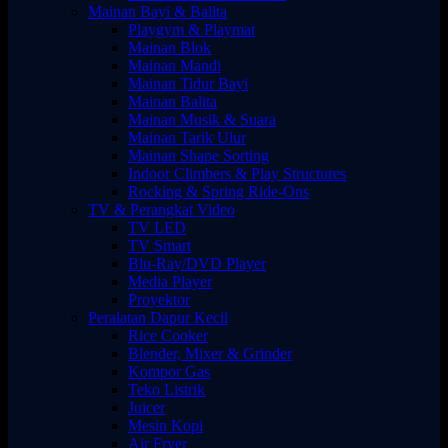
Mainan Bayi & Balita
Playgym & Playmat
Mainan Blok
Mainan Mandi
Mainan Tidur Bayi
Mainan Balita
Mainan Musik & Suara
Mainan Tarik Ulur
Mainan Shape Sorting
Indoor Climbers & Play Structures
Rocking & Spring Ride-Ons
TV & Perangkat Video
TV LED
TV Smart
Blu-Ray/DVD Player
Media Player
Proyektor
Peralatan Dapur Kecil
Rice Cooker
Blender, Mixer & Grinder
Kompor Gas
Teko Listrik
Juicer
Mesin Kopi
Air Fryer