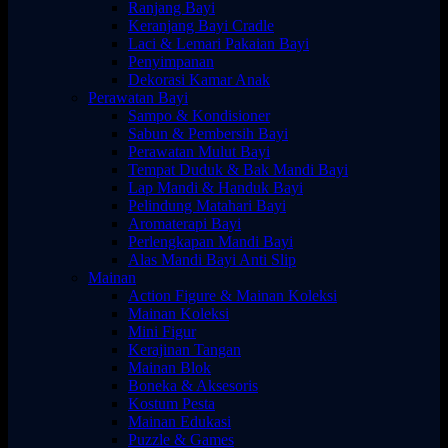
Ranjang Bayi
Keranjang Bayi Cradle
Laci & Lemari Pakaian Bayi
Penyimpanan
Dekorasi Kamar Anak
Perawatan Bayi
Sampo & Kondisioner
Sabun & Pembersih Bayi
Perawatan Mulut Bayi
Tempat Duduk & Bak Mandi Bayi
Lap Mandi & Handuk Bayi
Pelindung Matahari Bayi
Aromaterapi Bayi
Perlengkapan Mandi Bayi
Alas Mandi Bayi Anti Slip
Mainan
Action Figure & Mainan Koleksi
Mainan Koleksi
Mini Figur
Kerajinan Tangan
Mainan Blok
Boneka & Aksesoris
Kostum Pesta
Mainan Edukasi
Puzzle & Games