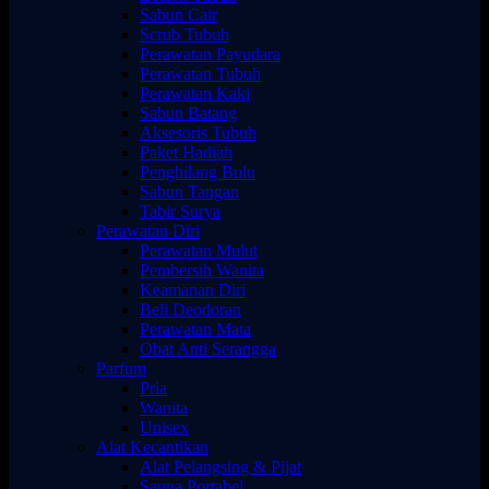
Sabun Cair
Scrub Tubuh
Perawatan Payudara
Perawatan Tubuh
Perawatan Kaki
Sabun Batang
Aksesoris Tubuh
Paket Hadiah
Penghilang Bulu
Sabun Tangan
Tabir Surya
Perawatan Diri
Perawatan Mulut
Pembersih Wanita
Keamanan Diri
Beli Deodoran
Perawatan Mata
Obat Anti Serangga
Parfum
Pria
Wanita
Unisex
Alat Kecantikan
Alat Pelangsing & Pijat
Sauna Portabel