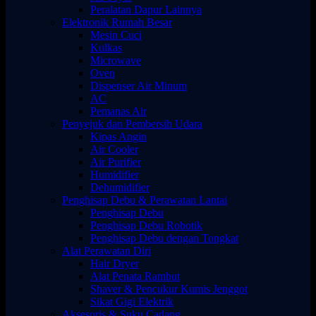
Peralatan Dapur Lainnya
Elektronik Rumah Besar
Mesin Cuci
Kulkas
Microwave
Oven
Dispenser Air Minum
AC
Pemanas Air
Penyejuk dan Pembersih Udara
Kipas Angin
Air Cooler
Air Purifier
Humidifier
Dehumidifier
Penghisap Debu & Perawatan Lantai
Penghisap Debu
Penghisap Debu Robotik
Penghisap Debu dengan Tongkat
Alat Perawatan Diri
Hair Dryer
Alat Penata Rambut
Shaver & Pencukur Kumis Jenggot
Sikat Gigi Elektrik
Aksesoris & Suku Cadang