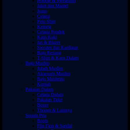
Hoodie & Sweatshirt
Jaket dan Mantel
Jeans
Celana
Polo Shirt
Kemeja
Celana Pendek
Kaus Kaki
Jas & Blazer
Sweater dan Kardigan
Baju Renang
T-Shirt & Kaos Dalam
Baju Muslim
Jubah Muslim
Aksesoris Muslim
Baju Muslimin
Kopiah
Pakaian Dalam
Celana Dalam
Pakaian Tidur
Boxer
Thongs & Lainnya
Sepatu Pria
Boots
Flip Flop & Sandal