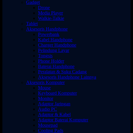
Gadget
Drone
Media Player
Walkie-Talkie
Tablet
Aksesoris Handphone
Powerbank
Kabel Handphone
Charger Handphone
Pelindung Layar
Tongsis
Phone Holder
Baterai Handphone
Peralatan & Suku Cadang
Aksesoris Handphone Lainnya
Aksesoris Komputer
Mouse
Keyboard Komputer
Monitor
Adaptor Jaringan
Audio PC
Adaptor & Kabel
Adaptor Baterai Komputer
Mousepad
Cooling Pads