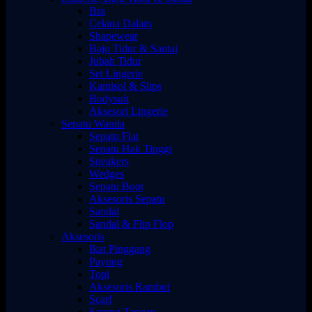
Bra
Celana Dalam
Shapewear
Baju Tidur & Santai
Jubah Tidur
Set Lingerie
Kamisol & Slips
Bodysuit
Aksesori Lingerie
Sepatu Wanita
Sepatu Flat
Sepatu Hak Tinggi
Sneakers
Wedges
Sepatu Boot
Aksesoris Sepatu
Sandal
Sandal & Flip Flop
Aksesoris
Ikat Pinggang
Payung
Topi
Aksesoris Rambut
Scarf
Sarung Tangan