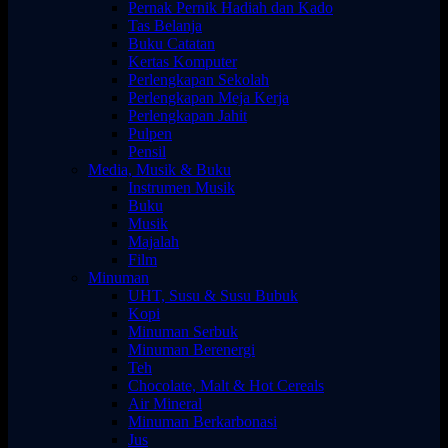
Pernak Pernik Hadiah dan Kado
Tas Belanja
Buku Catatan
Kertas Komputer
Perlengkapan Sekolah
Perlengkapan Meja Kerja
Perlengkapan Jahit
Pulpen
Pensil
Media, Musik & Buku
Instrumen Musik
Buku
Musik
Majalah
Film
Minuman
UHT, Susu & Susu Bubuk
Kopi
Minuman Serbuk
Minuman Berenergi
Teh
Chocolate, Malt & Hot Cereals
Air Mineral
Minuman Berkarbonasi
Jus