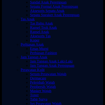
Sandal Anak Perempuan
Sepatu Formal Anak Perempuan
Aksesoris Sepatu Anak
Sepatu Sneaker Anak Perempuan
Tas Anak
Tas Bahu Anak
Ransel Troli Anak
Ransel Anak
Aksesoris Tas
Koper
Perhiasan Anak
Emas Murni
Perhiasan Fashion
Jam Tangan Anak
Jam Tangan Anak Laki-Laki
Jam Tangan Anak Perempuan
Perawatan Kulit
Serum Perawatan Wajah
Dermacare
Pelembab Wajah
Pembersih Wajah
Masker Wajah
Toner
Tabir Surya
Set Perawatan Wajah