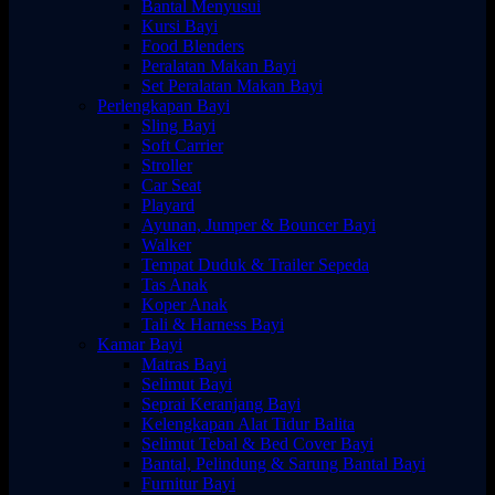
Bantal Menyusui
Kursi Bayi
Food Blenders
Peralatan Makan Bayi
Set Peralatan Makan Bayi
Perlengkapan Bayi
Sling Bayi
Soft Carrier
Stroller
Car Seat
Playard
Ayunan, Jumper & Bouncer Bayi
Walker
Tempat Duduk & Trailer Sepeda
Tas Anak
Koper Anak
Tali & Harness Bayi
Kamar Bayi
Matras Bayi
Selimut Bayi
Seprai Keranjang Bayi
Kelengkapan Alat Tidur Balita
Selimut Tebal & Bed Cover Bayi
Bantal, Pelindung & Sarung Bantal Bayi
Furnitur Bayi