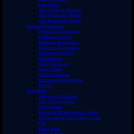
Foot Relief
Alat Cukur & Trimmer
Alat Perawatan Wajah
Alat Perawatan Tubuh
Suplemen Makanan
Pengatur Berat Badan
Pembakar Lemak
Minuman Pelangsing
Suplemen Kecantikan
Suplemen Pemutih
Multivitamin
Obat Tradisional
Sistem Imun
Nutrisi Olahraga
Penambah Berat Badan
Protein
Alat Medis
Aksesoris Kesehatan
Alat Tes Kesehatan
Obat-Obatan
Perban & Perlengkapan Cedera
Timbangan & Alat Kadar Lemak
P3K
Kursi Roda
Salep & Krim