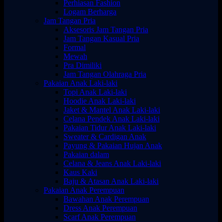
Perhiasan Fashion
Logam Berharga
Jam Tangan Pria
Aksesoris Jam Tangan Pria
Jam Tangan Kasual Pria
Formal
Mewah
Pra Dimiliki
Jam Tangan Olahraga Pria
Pakaian Anak Laki-laki
Topi Anak Laki-laki
Hoodie Anak Laki-laki
Jaket & Mantel Anak Laki-laki
Celana Pendek Anak Laki-laki
Pakaian Tidur Anak Laki-laki
Sweater & Cardigan Anak
Payung & Pakaian Hujan Anak
Pakaian dalam
Celana & Jeans Anak Laki-laki
Kaus Kaki
Baju & Atasan Anak Laki-laki
Pakaian Anak Perempuan
Bawahan Anak Perempuan
Dress Anak Perempuan
Scarf Anak Perempuan