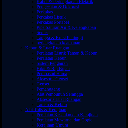
Kabel & Perlengkapan Elektrik
Pengecatan & Dekorasi
Perkakas
Perkakas Listrik
Perkakas Portabel
Pipa Saluran Air & Kelengkapan
Senter
Tangga & Kursi Peninggi
perlengkapan keamanan
Kebun & Luar Ruangan
Peralatan Listrik Taman & Kebun
Peralatan Kebun
Sistem Pengairan
Bibit & Biji Bijian
Pembasmi Hama
Aksesoris Genset
Genset
Pemanggang
Alat Pembunuh Serangga
Aksesoris Luar Ruangan
Taman & Kebun
Alat Tulis & Kerajinan
Peralatan Kesenian dan Kerajinan
Peralatan Mewarnai dan Copic
Kerajinan Umum