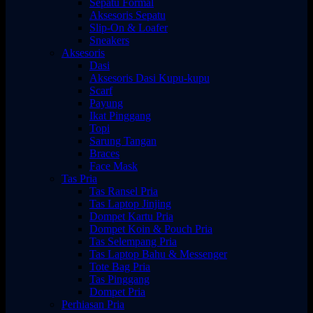
Sepatu Formal
Aksesoris Sepatu
Slip-On & Loafer
Sneakers
Aksesoris
Dasi
Aksesoris Dasi Kupu-kupu
Scarf
Payung
Ikat Pinggang
Topi
Sarung Tangan
Braces
Face Mask
Tas Pria
Tas Ransel Pria
Tas Laptop Jinjing
Dompet Kartu Pria
Dompet Koin & Pouch Pria
Tas Selempang Pria
Tas Laptop Bahu & Messenger
Tote Bag Pria
Tas Pinggang
Dompet Pria
Perhiasan Pria