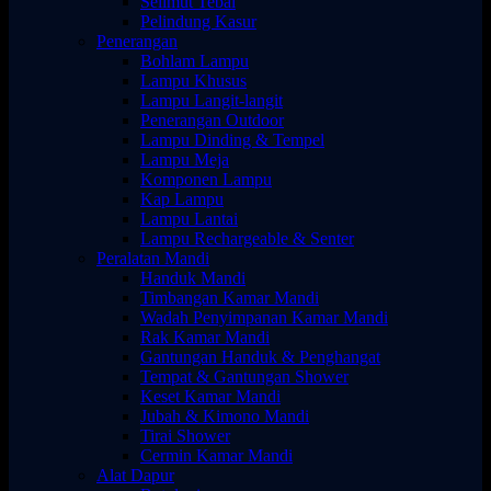
Selimut Tebal
Pelindung Kasur
Penerangan
Bohlam Lampu
Lampu Khusus
Lampu Langit-langit
Penerangan Outdoor
Lampu Dinding & Tempel
Lampu Meja
Komponen Lampu
Kap Lampu
Lampu Lantai
Lampu Rechargeable & Senter
Peralatan Mandi
Handuk Mandi
Timbangan Kamar Mandi
Wadah Penyimpanan Kamar Mandi
Rak Kamar Mandi
Gantungan Handuk & Penghangat
Tempat & Gantungan Shower
Keset Kamar Mandi
Jubah & Kimono Mandi
Tirai Shower
Cermin Kamar Mandi
Alat Dapur