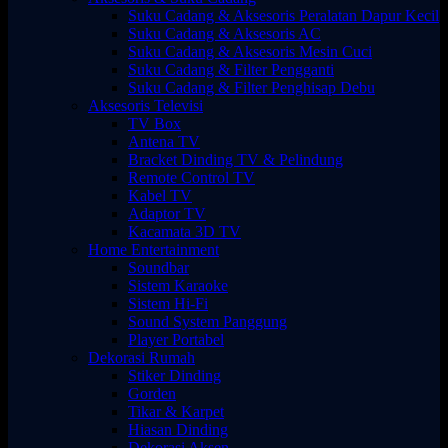
Suku Cadang & Aksesoris Peralatan Dapur Kecil
Suku Cadang & Aksesoris AC
Suku Cadang & Aksesoris Mesin Cuci
Suku Cadang & Filter Pengganti
Suku Cadang & Filter Penghisap Debu
Aksesoris Televisi
TV Box
Antena TV
Bracket Dinding TV & Pelindung
Remote Control TV
Kabel TV
Adaptor TV
Kacamata 3D TV
Home Entertainment
Soundbar
Sistem Karaoke
Sistem Hi-Fi
Sound System Panggung
Player Portabel
Dekorasi Rumah
Stiker Dinding
Gorden
Tikar & Karpet
Hiasan Dinding
Dekorasi Aksen