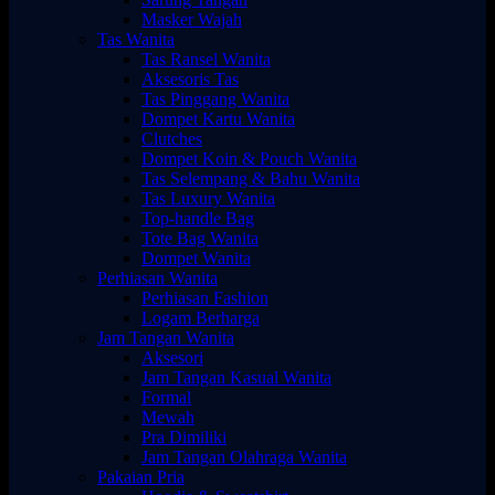
Masker Wajah
Tas Wanita
Tas Ransel Wanita
Aksesoris Tas
Tas Pinggang Wanita
Dompet Kartu Wanita
Clutches
Dompet Koin & Pouch Wanita
Tas Selempang & Bahu Wanita
Tas Luxury Wanita
Top-handle Bag
Tote Bag Wanita
Dompet Wanita
Perhiasan Wanita
Perhiasan Fashion
Logam Berharga
Jam Tangan Wanita
Aksesori
Jam Tangan Kasual Wanita
Formal
Mewah
Pra Dimiliki
Jam Tangan Olahraga Wanita
Pakaian Pria