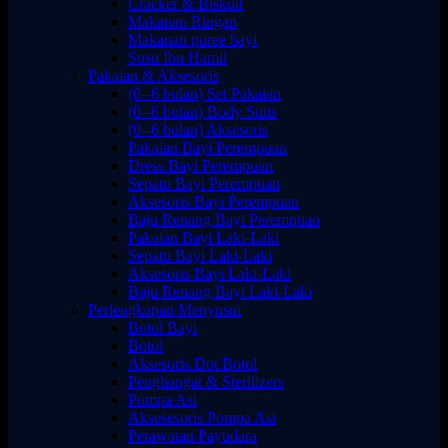
Cracker & Biskuit
Makanan Ringan
Makanan puree bayi
Susu Ibu Hamil
Pakaian & Aksesoris
(0--6 bulan) Set Pakaian
(0--6 bulan) Body Suits
(0--6 bulan) Aksesoris
Pakaian Bayi Perempuan
Dress Bayi Perempuan
Sepatu Bayi Perempuan
Aksesoris Bayi Perempuan
Baju Renang Bayi Perempuan
Pakaian Bayi Laki-Laki
Sepatu Bayi Laki-Laki
Aksesoris Bayi Laki-Laki
Baju Renang Bayi Laki-Laki
Perlengkapan Menyusui
Botol Bayi
Botol
Aksesoris Dot Botol
Penghangat & Sterilizers
Pompa Asi
Aksesesoris Pompa Asi
Perawatan Payudara