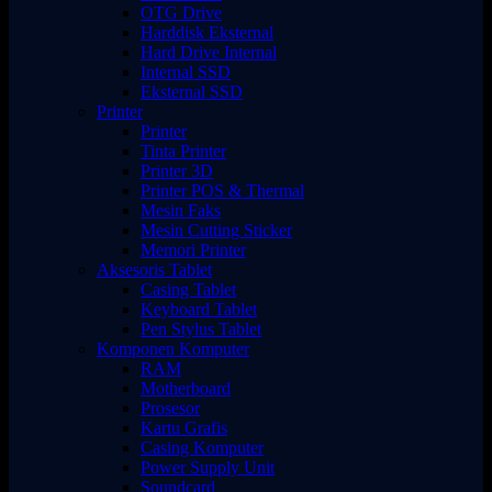
OTG Drive
Harddisk Eksternal
Hard Drive Internal
Internal SSD
Eksternal SSD
Printer
Printer
Tinta Printer
Printer 3D
Printer POS & Thermal
Mesin Faks
Mesin Cutting Sticker
Memori Printer
Aksesoris Tablet
Casing Tablet
Keyboard Tablet
Pen Stylus Tablet
Komponen Komputer
RAM
Motherboard
Prosesor
Kartu Grafis
Casing Komputer
Power Supply Unit
Soundcard