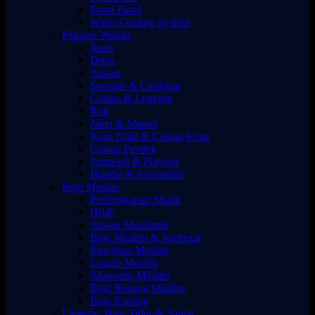
Front Panel
Water Cooling System
Pakaian Wanita
Jeans
Dress
Atasan
Sweater & Cardigan
Celana & Legging
Rok
Jaket & Mantel
Kaus Kaki & Celana Ketat
Celana Pendek
Jumpsuit & Playsuit
Hoodie & Sweatshirt
Baju Muslim
Perlengkapan Shalat
Hijab
Atasan Muslimah
Baju Muslim & Jumpsuit
Bawahan Muslim
Luaran Muslim
Aksesoris Muslim
Baju Renang Muslim
Baju Kurung
Lingerie, Baju Tidur & Santai