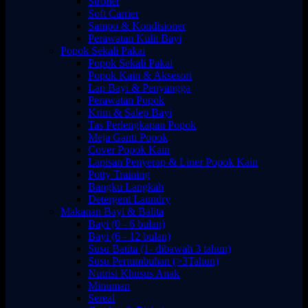
Stroller
Soft Carrier
Sampo & Kondisioner
Perawatan Kulit Bayi
Popok Sekali Pakai
Popok Sekali Pakai
Popok Kain & Aksesori
Lap Bayi & Penyangga
Perawatan Popok
Krim & Salep Bayi
Tas Perlengkapan Popok
Meja Ganti Popok
Cover Popok Kain
Lapisan Penyerap & Liner Popok Kain
Potty Training
Bangku Langkah
Detergent Laundry
Makanan Bayi & Balita
Bayi (0 - 6 bulan)
Bayi (6 - 12 bulan)
Susu Batita (1- dibawah 3 tahun)
Susu Pertumbuhan (>3Tahun)
Nutrisi Khusus Anak
Minuman
Sereal