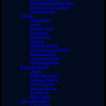
Pelembab & Perawatan Bibir
Face Scrubs & Exfoliators
Perawatan Mata
Makeup
Makeup Bibir
Lipstik
Makeup Wajah
Foundation
Makeup Mata
Maskara
Aksesoris Makeup
Set Kuas & Kuas Makeup
Perawatan Kuku
Set Makeup & Palet
Pembersih Makeup
Perawatan Rambut
Shampo
Perawatan Rambut
Aksesoris Rambut
Styling Rambut
Pewarna Rambut
Kondisioner
Paket Hadiah
Perawatan Tubuh
Losion Tubuh