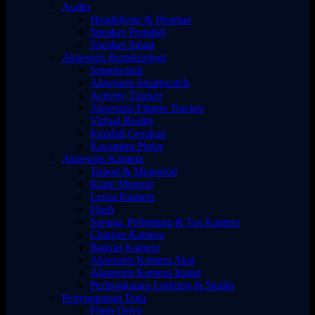
Audio
Headphone & Headset
Speaker Portabel
Speaker Smart
Aksesoris Berteknologi
Smartwatch
Aksesoris Smartwatch
Activity Tracker
Aksesoris Fitness Tracker
Virtual Reality
Kendali Gerakan
Kacamata Pintar
Aksesoris Kamera
Tripod & Monopod
Kartu Memori
Lensa Kamera
Flash
Sarung, Pelindung & Tas Kamera
Charger Kamera
Baterai Kamera
Aksesoris Kamera Aksi
Aksesoris Kamera Instan
Perlengkapan Lighting & Studio
Penyimpanan Data
Flash Drive