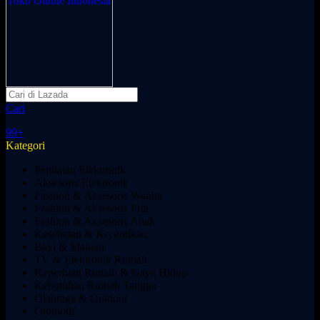
Cari
99+
Kategori
Peralatan Elektronik
Aksesoris Elektronik
Fashion & Aksesoris Wanita
Fashion & Aksesoris Pria
Fashion & Aksesoris Anak
Kesehatan & Kecantikan
Bayi & Mainan
TV & Elektronik Rumah
Keperluan Rumah & Gaya Hidup
Kebutuhan Rumah Tangga
Olahraga & Outdoor
Otomotif