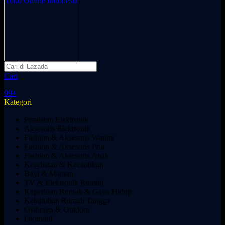
Cari
99+
Kategori
Peralatan Elektronik
Aksesoris Elektronik
Fashion & Aksesoris Wanita
Fashion & Aksesoris Pria
Fashion & Aksesoris Anak
Kesehatan & Kecantikan
Bayi & Mainan
TV & Elektronik Rumah
Keperluan Rumah & Gaya Hidup
Kebutuhan Rumah Tangga
Olahraga & Outdoor
Otomotif