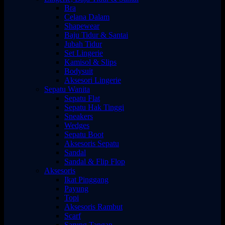
Bra
Celana Dalam
Shapewear
Baju Tidur & Santai
Jubah Tidur
Set Lingerie
Kamisol & Slips
Bodysuit
Aksesori Lingerie
Sepatu Wanita
Sepatu Flat
Sepatu Hak Tinggi
Sneakers
Wedges
Sepatu Boot
Aksesoris Sepatu
Sandal
Sandal & Flip Flop
Aksesoris
Ikat Pinggang
Payung
Topi
Aksesoris Rambut
Scarf
Sarung Tangan