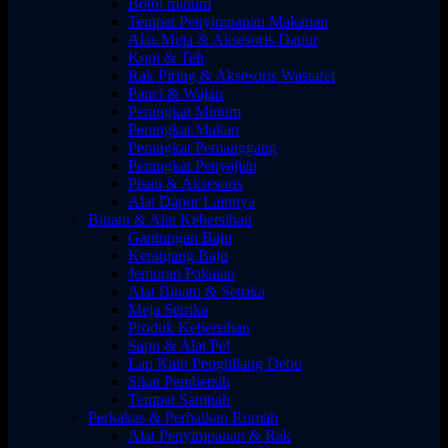
Botol minum
Tempat Penyimpanan Makanan
Alas Meja & Aksesoris Dapur
Kopi & Teh
Rak Piring & Aksesoris Wastafel
Panci & Wajan
Perangkat Minum
Perangkat Makan
Perangkat Pemanggang
Perangkat Penyajian
Pisau & Aksesoris
Alat Dapur Lainnya
Binatu & Alat Kebersihan
Gantungan Baju
Keranjang Baju
Jemuran Pakaian
Alat Binatu & Setrika
Meja Setrika
Produk Kebersihan
Sapu & Alat Pel
Lap Kain Penghilang Debu
Sikat Pembersih
Tempat Sampah
Perkakas & Perbaikan Rumah
Alat Penyimpanan & Rak