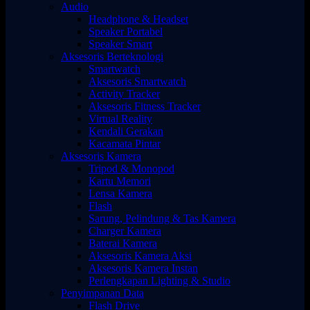
Audio
Headphone & Headset
Speaker Portabel
Speaker Smart
Aksesoris Berteknologi
Smartwatch
Aksesoris Smartwatch
Activity Tracker
Aksesoris Fitness Tracker
Virtual Reality
Kendali Gerakan
Kacamata Pintar
Aksesoris Kamera
Tripod & Monopod
Kartu Memori
Lensa Kamera
Flash
Sarung, Pelindung & Tas Kamera
Charger Kamera
Baterai Kamera
Aksesoris Kamera Aksi
Aksesoris Kamera Instan
Perlengkapan Lighting & Studio
Penyimpanan Data
Flash Drive