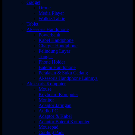
Gadget
Drone
Media Player
Walkie-Talkie
Tablet
Aksesoris Handphone
Powerbank
Kabel Handphone
Charger Handphone
Pelindung Layar
Tongsis
Phone Holder
Baterai Handphone
Peralatan & Suku Cadang
Aksesoris Handphone Lainnya
Aksesoris Komputer
Mouse
Keyboard Komputer
Monitor
Adaptor Jaringan
Audio PC
Adaptor & Kabel
Adaptor Baterai Komputer
Mousepad
Cooling Pads