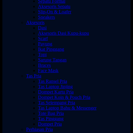
Sepatu Formal
Aksesoris Sepatu
Slip-On & Loafer
Sneakers
Aksesoris
Dasi
Aksesoris Dasi Kupu-kupu
Scarf
Payung
Ikat Pinggang
Topi
Sarung Tangan
Braces
Face Mask
Tas Pria
Tas Ransel Pria
Tas Laptop Jinjing
Dompet Kartu Pria
Dompet Koin & Pouch Pria
Tas Selempang Pria
Tas Laptop Bahu & Messenger
Tote Bag Pria
Tas Pinggang
Dompet Pria
Perhiasan Pria