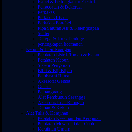
Kabel & Perlengkapan Elektrik
Pengecatan & Dekorasi
Perkakas
Perkakas Listrik
Perkakas Portabel
Pipa Saluran Air & Kelengkapan
Senter
Tangga & Kursi Peninggi
perlengkapan keamanan
Kebun & Luar Ruangan
Peralatan Listrik Taman & Kebun
Peralatan Kebun
Sistem Pengairan
Bibit & Biji Bijian
Pembasmi Hama
Aksesoris Genset
Genset
Pemanggang
Alat Pembunuh Serangga
Aksesoris Luar Ruangan
Taman & Kebun
Alat Tulis & Kerajinan
Peralatan Kesenian dan Kerajinan
Peralatan Mewarnai dan Copic
Kerajinan Umum