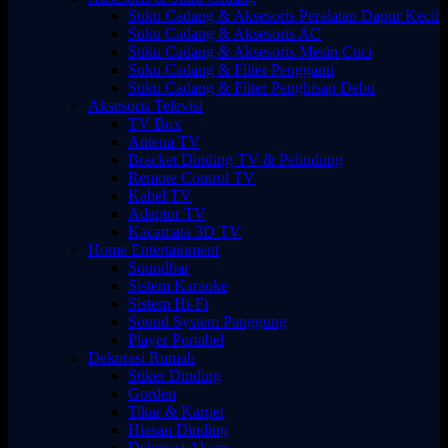
Suku Cadang & Aksesoris Peralatan Dapur Kecil
Suku Cadang & Aksesoris AC
Suku Cadang & Aksesoris Mesin Cuci
Suku Cadang & Filter Pengganti
Suku Cadang & Filter Penghisap Debu
Aksesoris Televisi
TV Box
Antena TV
Bracket Dinding TV & Pelindung
Remote Control TV
Kabel TV
Adaptor TV
Kacamata 3D TV
Home Entertainment
Soundbar
Sistem Karaoke
Sistem Hi-Fi
Sound System Panggung
Player Portabel
Dekorasi Rumah
Stiker Dinding
Gorden
Tikar & Karpet
Hiasan Dinding
Dekorasi Aksen