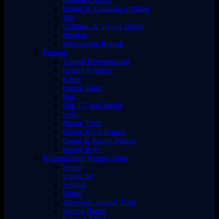
Bunga & Tanaman Artifisial
Jam
Dalaman & Sarung Bantal
Bingkai
Wewangian Rumah
Furnitur
Tempat Penyimpanan
Lemari Pakaian
Kasur
Kamar Tidur
Rak
Rak TV dan Media
Sofa
Ruang Tamu
Ruang Kerja Rumah
Dapur & Ruang Makan
Ruang Bayi
Kelengkapan Tempat Tidur
Seprai
Seprai Set
Selimut
Bantal
Aksesoris Tempat Tidur
Sarung Bantal