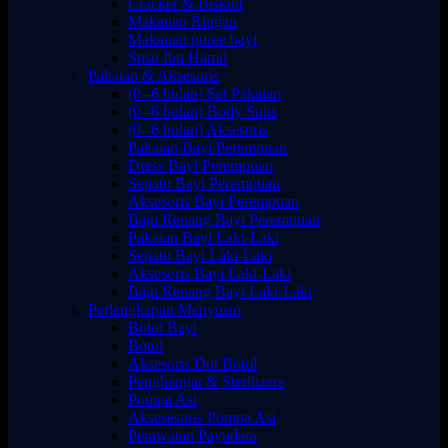
Cracker & Biskuit
Makanan Ringan
Makanan puree bayi
Susu Ibu Hamil
Pakaian & Aksesoris
(0--6 bulan) Set Pakaian
(0--6 bulan) Body Suits
(0--6 bulan) Aksesoris
Pakaian Bayi Perempuan
Dress Bayi Perempuan
Sepatu Bayi Perempuan
Aksesoris Bayi Perempuan
Baju Renang Bayi Perempuan
Pakaian Bayi Laki-Laki
Sepatu Bayi Laki-Laki
Aksesoris Bayi Laki-Laki
Baju Renang Bayi Laki-Laki
Perlengkapan Menyusui
Botol Bayi
Botol
Aksesoris Dot Botol
Penghangat & Sterilizers
Pompa Asi
Aksesesoris Pompa Asi
Perawatan Payudara