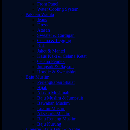
Front Panel
Water Cooling System
Pakaian Wanita
Jeans
Dress
Atasan
Sweater & Cardigan
Celana & Legging
Rok
Jaket & Mantel
Kaus Kaki & Celana Ketat
Celana Pendek
Jumpsuit & Playsuit
Hoodie & Sweatshirt
Baju Muslim
Perlengkapan Shalat
Hijab
Atasan Muslimah
Baju Muslim & Jumpsuit
Bawahan Muslim
Luaran Muslim
Aksesoris Muslim
Baju Renang Muslim
Baju Kurung
Lingerie, Baju Tidur & Santai