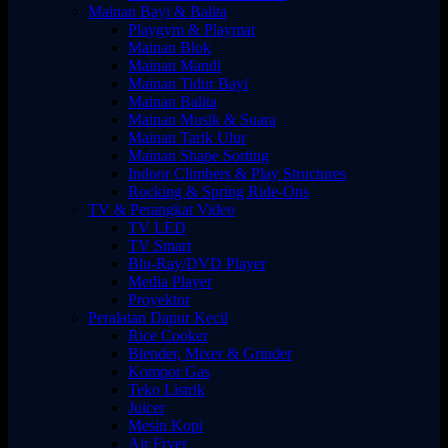
Mainan Bayi & Balita
Playgym & Playmat
Mainan Blok
Mainan Mandi
Mainan Tidur Bayi
Mainan Balita
Mainan Musik & Suara
Mainan Tarik Ulur
Mainan Shape Sorting
Indoor Climbers & Play Structures
Rocking & Spring Ride-Ons
TV & Perangkat Video
TV LED
TV Smart
Blu-Ray/DVD Player
Media Player
Proyektor
Peralatan Dapur Kecil
Rice Cooker
Blender, Mixer & Grinder
Kompor Gas
Teko Listrik
Juicer
Mesin Kopi
Air Fryer