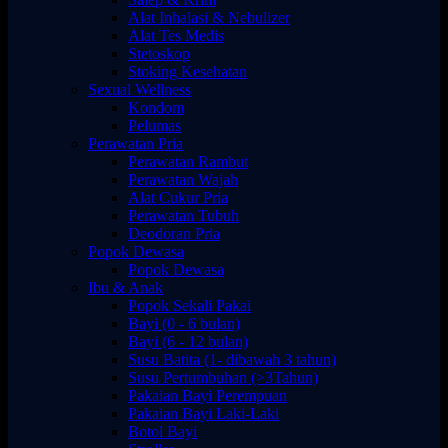
Alat Inhalasi & Nebulizer
Alat Tes Medis
Stetoskop
Stoking Kesehatan
Sexual Wellness
Kondom
Pelumas
Perawatan Pria
Perawatan Rambut
Perawatan Wajah
Alat Cukur Pria
Perawatan Tubuh
Deodoran Pria
Popok Dewasa
Popok Dewasa
Ibu & Anak
Popok Sekali Pakai
Bayi (0 - 6 bulan)
Bayi (6 - 12 bulan)
Susu Batita (1- dibawah 3 tahun)
Susu Pertumbuhan (>3Tahun)
Pakaian Bayi Perempuan
Pakaian Bayi Laki-Laki
Botol Bayi