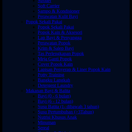
Stroller
Soft Carrier
Sampo & Kondisioner
Perawatan Kulit Bayi
Popok Sekali Pakai
Popok Sekali Pakai
Popok Kain & Aksesori
Lap Bayi & Penyangga
Perawatan Popok
Krim & Salep Bayi
Tas Perlengkapan Popok
Meja Ganti Popok
Cover Popok Kain
Lapisan Penyerap & Liner Popok Kain
Potty Training
Bangku Langkah
Detergent Laundry
Makanan Bayi & Balita
Bayi (0 - 6 bulan)
Bayi (6 - 12 bulan)
Susu Batita (1- dibawah 3 tahun)
Susu Pertumbuhan (>3Tahun)
Nutrisi Khusus Anak
Minuman
Sereal