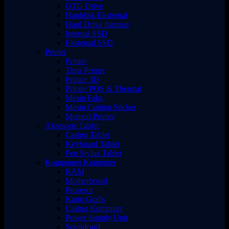
OTG Drive
Harddisk Eksternal
Hard Drive Internal
Internal SSD
Eksternal SSD
Printer
Printer
Tinta Printer
Printer 3D
Printer POS & Thermal
Mesin Faks
Mesin Cutting Sticker
Memori Printer
Aksesoris Tablet
Casing Tablet
Keyboard Tablet
Pen Stylus Tablet
Komponen Komputer
RAM
Motherboard
Prosesor
Kartu Grafis
Casing Komputer
Power Supply Unit
Soundcard