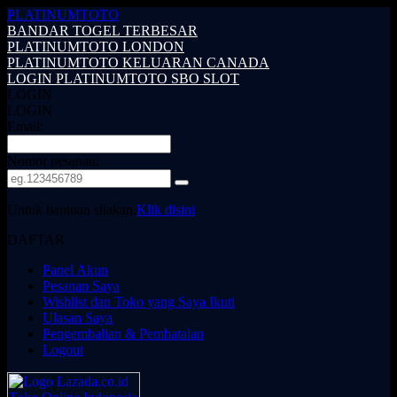
PLATINUMTOTO
BANDAR TOGEL TERBESAR
PLATINUMTOTO LONDON
PLATINUMTOTO KELUARAN CANADA
LOGIN PLATINUMTOTO SBO SLOT
LOGIN
LOGIN
Email:
Nomor pesanan:
Untuk bantuan silakan,
Klik disini
DAFTAR
Panel Akun
Pesanan Saya
Wishlist dan Toko yang Saya Ikuti
Ulasan Saya
Pengembalian & Pembatalan
Logout