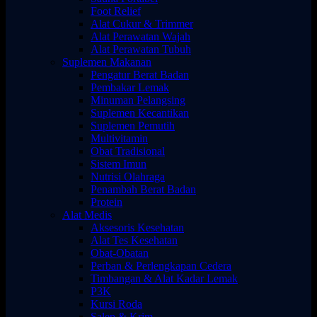
Foot Relief
Alat Cukur & Trimmer
Alat Perawatan Wajah
Alat Perawatan Tubuh
Suplemen Makanan
Pengatur Berat Badan
Pembakar Lemak
Minuman Pelangsing
Suplemen Kecantikan
Suplemen Pemutih
Multivitamin
Obat Tradisional
Sistem Imun
Nutrisi Olahraga
Penambah Berat Badan
Protein
Alat Medis
Aksesoris Kesehatan
Alat Tes Kesehatan
Obat-Obatan
Perban & Perlengkapan Cedera
Timbangan & Alat Kadar Lemak
P3K
Kursi Roda
Salep & Krim