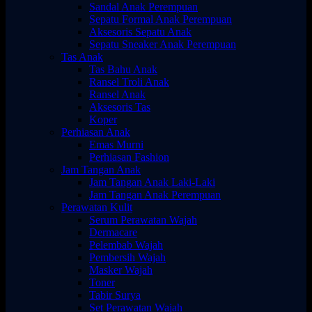
Sandal Anak Perempuan
Sepatu Formal Anak Perempuan
Aksesoris Sepatu Anak
Sepatu Sneaker Anak Perempuan
Tas Anak
Tas Bahu Anak
Ransel Troli Anak
Ransel Anak
Aksesoris Tas
Koper
Perhiasan Anak
Emas Murni
Perhiasan Fashion
Jam Tangan Anak
Jam Tangan Anak Laki-Laki
Jam Tangan Anak Perempuan
Perawatan Kulit
Serum Perawatan Wajah
Dermacare
Pelembab Wajah
Pembersih Wajah
Masker Wajah
Toner
Tabir Surya
Set Perawatan Wajah