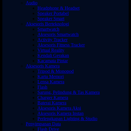
Audio
Headphone & Headset
Speaker Portabel
Speaker Smart
Aksesoris Berteknologi
Smartwatch
Aksesoris Smartwatch
Activity Tracker
Aksesoris Fitness Tracker
Virtual Reality
Kendali Gerakan
Kacamata Pintar
Aksesoris Kamera
Tripod & Monopod
Kartu Memori
Lensa Kamera
Flash
Sarung, Pelindung & Tas Kamera
Charger Kamera
Baterai Kamera
Aksesoris Kamera Aksi
Aksesoris Kamera Instan
Perlengkapan Lighting & Studio
Penyimpanan Data
Flash Drive