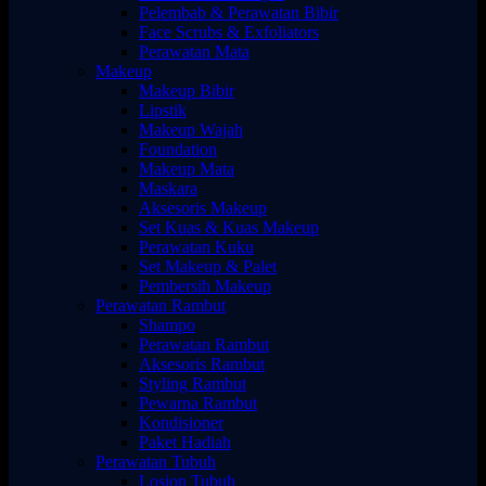
Pelembab & Perawatan Bibir
Face Scrubs & Exfoliators
Perawatan Mata
Makeup
Makeup Bibir
Lipstik
Makeup Wajah
Foundation
Makeup Mata
Maskara
Aksesoris Makeup
Set Kuas & Kuas Makeup
Perawatan Kuku
Set Makeup & Palet
Pembersih Makeup
Perawatan Rambut
Shampo
Perawatan Rambut
Aksesoris Rambut
Styling Rambut
Pewarna Rambut
Kondisioner
Paket Hadiah
Perawatan Tubuh
Losion Tubuh