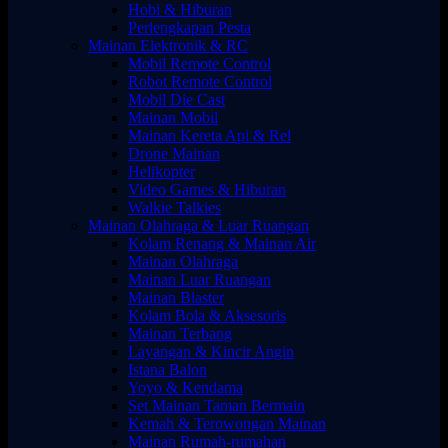
Hobi & Hiburan
Perlengkapan Pesta
Mainan Elektronik & RC
Mobil Remote Control
Robot Remote Control
Mobil Die Cast
Mainan Mobil
Mainan Kereta Api & Rel
Drone Mainan
Helikopter
Video Games & Hiburan
Walkie Talkies
Mainan Olahraga & Luar Ruangan
Kolam Renang & Mainan Air
Mainan Olahraga
Mainan Luar Ruangan
Mainan Blaster
Kolam Bola & Aksesoris
Mainan Terbang
Layangan & Kincir Angin
Istana Balon
Yoyo & Kendama
Set Mainan Taman Bermain
Kemah & Terowongan Mainan
Mainan Rumah-rumahan