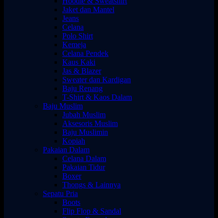
Hoodie & Sweatshirt
Jaket dan Mantel
Jeans
Celana
Polo Shirt
Kemeja
Celana Pendek
Kaus Kaki
Jas & Blazer
Sweater dan Kardigan
Baju Renang
T-Shirt & Kaos Dalam
Baju Muslim
Jubah Muslim
Aksesoris Muslim
Baju Muslimin
Kopiah
Pakaian Dalam
Celana Dalam
Pakaian Tidur
Boxer
Thongs & Lainnya
Sepatu Pria
Boots
Flip Flop & Sandal