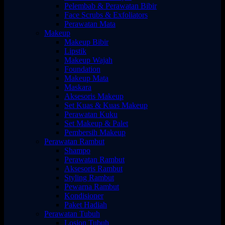
Pelembab & Perawatan Bibir
Face Scrubs & Exfoliators
Perawatan Mata
Makeup
Makeup Bibir
Lipstik
Makeup Wajah
Foundation
Makeup Mata
Maskara
Aksesoris Makeup
Set Kuas & Kuas Makeup
Perawatan Kuku
Set Makeup & Palet
Pembersih Makeup
Perawatan Rambut
Shampo
Perawatan Rambut
Aksesoris Rambut
Styling Rambut
Pewarna Rambut
Kondisioner
Paket Hadiah
Perawatan Tubuh
Losion Tubuh