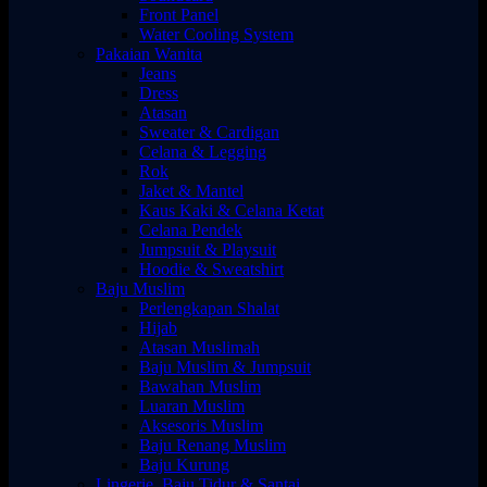
Front Panel
Water Cooling System
Pakaian Wanita
Jeans
Dress
Atasan
Sweater & Cardigan
Celana & Legging
Rok
Jaket & Mantel
Kaus Kaki & Celana Ketat
Celana Pendek
Jumpsuit & Playsuit
Hoodie & Sweatshirt
Baju Muslim
Perlengkapan Shalat
Hijab
Atasan Muslimah
Baju Muslim & Jumpsuit
Bawahan Muslim
Luaran Muslim
Aksesoris Muslim
Baju Renang Muslim
Baju Kurung
Lingerie, Baju Tidur & Santai