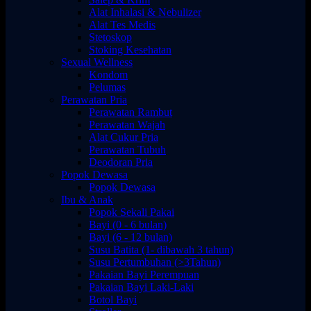
Alat Inhalasi & Nebulizer
Alat Tes Medis
Stetoskop
Stoking Kesehatan
Sexual Wellness
Kondom
Pelumas
Perawatan Pria
Perawatan Rambut
Perawatan Wajah
Alat Cukur Pria
Perawatan Tubuh
Deodoran Pria
Popok Dewasa
Popok Dewasa
Ibu & Anak
Popok Sekali Pakai
Bayi (0 - 6 bulan)
Bayi (6 - 12 bulan)
Susu Batita (1- dibawah 3 tahun)
Susu Pertumbuhan (>3Tahun)
Pakaian Bayi Perempuan
Pakaian Bayi Laki-Laki
Botol Bayi