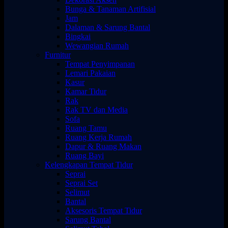
Bunga & Tanaman Artifisial
Jam
Dalaman & Sarung Bantal
Bingkai
Wewangian Rumah
Furnitur
Tempat Penyimpanan
Lemari Pakaian
Kasur
Kamar Tidur
Rak
Rak TV dan Media
Sofa
Ruang Tamu
Ruang Kerja Rumah
Dapur & Ruang Makan
Ruang Bayi
Kelengkapan Tempat Tidur
Seprai
Seprai Set
Selimut
Bantal
Aksesoris Tempat Tidur
Sarung Bantal