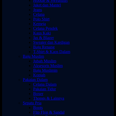
Hoodie & Sweatshirt
Jaket dan Mantel
Jeans
Celana
Polo Shirt
Kemeja
Celana Pendek
Kaus Kaki
Jas & Blazer
Sweater dan Kardigan
Baju Renang
T-Shirt & Kaos Dalam
Baju Muslim
Jubah Muslim
Aksesoris Muslim
Baju Muslimin
Kopiah
Pakaian Dalam
Celana Dalam
Pakaian Tidur
Boxer
Thongs & Lainnya
Sepatu Pria
Boots
Flip Flop & Sandal