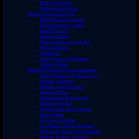
Hobi & Hiburan
Perlengkapan Pesta
Mainan Elektronik & RC
Mobil Remote Control
Robot Remote Control
Mobil Die Cast
Mainan Mobil
Mainan Kereta Api & Rel
Drone Mainan
Helikopter
Video Games & Hiburan
Walkie Talkies
Mainan Olahraga & Luar Ruangan
Kolam Renang & Mainan Air
Mainan Olahraga
Mainan Luar Ruangan
Mainan Blaster
Kolam Bola & Aksesoris
Mainan Terbang
Layangan & Kincir Angin
Istana Balon
Yoyo & Kendama
Set Mainan Taman Bermain
Kemah & Terowongan Mainan
Mainan Rumah-rumahan