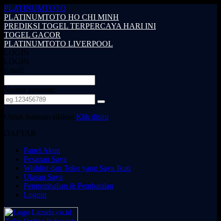
PLATINUMTOTO
PLATINUMTOTO HO CHI MINH
PREDIKSI TOGEL TERPERCAYA HARI INI
TOGEL GACOR
PLATINUMTOTO LIVERPOOL
LOGIN
LOGIN
Email:
Nomor pesanan:
Untuk bantuan silakan,
Klik disini
DAFTAR
Panel Akun
Pesanan Saya
Wishlist dan Toko yang Saya Ikuti
Ulasan Saya
Pengembalian & Pembatalan
Logout