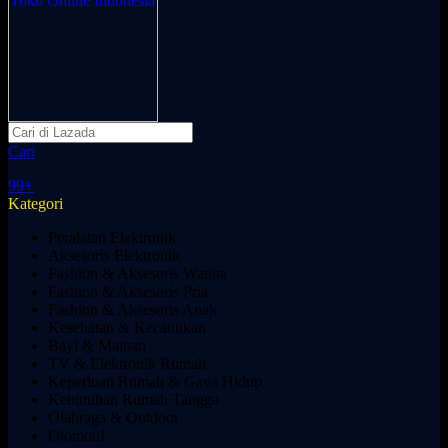
Cari
99+
Kategori
Peralatan Elektronik
Aksesoris Elektronik
Fashion & Aksesoris Wanita
Fashion & Aksesoris Pria
Fashion & Aksesoris Anak
Kesehatan & Kecantikan
Bayi & Mainan
TV & Elektronik Rumah
Keperluan Rumah & Gaya Hidup
Kebutuhan Rumah Tangga
Olahraga & Outdoor
Otomotif