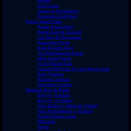
Stroller
Soft Carrier
Sampo & Kondisioner
Perawatan Kulit Bayi
Popok Sekali Pakai
Popok Sekali Pakai
Popok Kain & Aksesori
Lap Bayi & Penyangga
Perawatan Popok
Krim & Salep Bayi
Tas Perlengkapan Popok
Meja Ganti Popok
Cover Popok Kain
Lapisan Penyerap & Liner Popok Kain
Potty Training
Bangku Langkah
Detergent Laundry
Makanan Bayi & Balita
Bayi (0 - 6 bulan)
Bayi (6 - 12 bulan)
Susu Batita (1- dibawah 3 tahun)
Susu Pertumbuhan (>3Tahun)
Nutrisi Khusus Anak
Minuman
Sereal