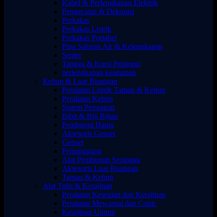
Kabel & Perlengkapan Elektrik
Pengecatan & Dekorasi
Perkakas
Perkakas Listrik
Perkakas Portabel
Pipa Saluran Air & Kelengkapan
Senter
Tangga & Kursi Peninggi
perlengkapan keamanan
Kebun & Luar Ruangan
Peralatan Listrik Taman & Kebun
Peralatan Kebun
Sistem Pengairan
Bibit & Biji Bijian
Pembasmi Hama
Aksesoris Genset
Genset
Pemanggang
Alat Pembunuh Serangga
Aksesoris Luar Ruangan
Taman & Kebun
Alat Tulis & Kerajinan
Peralatan Kesenian dan Kerajinan
Peralatan Mewarnai dan Copic
Kerajinan Umum