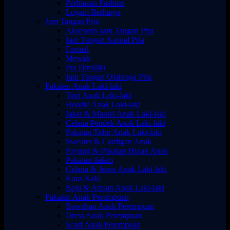
Perhiasan Fashion
Logam Berharga
Jam Tangan Pria
Aksesoris Jam Tangan Pria
Jam Tangan Kasual Pria
Formal
Mewah
Pra Dimiliki
Jam Tangan Olahraga Pria
Pakaian Anak Laki-laki
Topi Anak Laki-laki
Hoodie Anak Laki-laki
Jaket & Mantel Anak Laki-laki
Celana Pendek Anak Laki-laki
Pakaian Tidur Anak Laki-laki
Sweater & Cardigan Anak
Payung & Pakaian Hujan Anak
Pakaian dalam
Celana & Jeans Anak Laki-laki
Kaus Kaki
Baju & Atasan Anak Laki-laki
Pakaian Anak Perempuan
Bawahan Anak Perempuan
Dress Anak Perempuan
Scarf Anak Perempuan