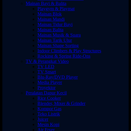
Mainan Bayi & Balita
Playgym & Playmat
Mainan Blok
Mainan Mandi
Mainan Tidur Bayi
Mainan Balita
Mainan Musik & Suara
Mainan Tarik Ulur
Mainan Shape Sorting
Indoor Climbers & Play Structures
Rocking & Spring Ride-Ons
TV & Perangkat Video
TV LED
TV Smart
Blu-Ray/DVD Player
Media Player
Proyektor
Peralatan Dapur Kecil
Rice Cooker
Blender, Mixer & Grinder
Kompor Gas
Teko Listrik
Juicer
Mesin Kopi
Air Fryer