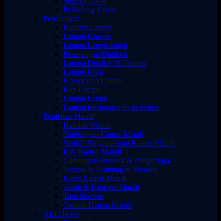
Selimut Tebal
Pelindung Kasur
Penerangan
Bohlam Lampu
Lampu Khusus
Lampu Langit-langit
Penerangan Outdoor
Lampu Dinding & Tempel
Lampu Meja
Komponen Lampu
Kap Lampu
Lampu Lantai
Lampu Rechargeable & Senter
Peralatan Mandi
Handuk Mandi
Timbangan Kamar Mandi
Wadah Penyimpanan Kamar Mandi
Rak Kamar Mandi
Gantungan Handuk & Penghangat
Tempat & Gantungan Shower
Keset Kamar Mandi
Jubah & Kimono Mandi
Tirai Shower
Cermin Kamar Mandi
Alat Dapur