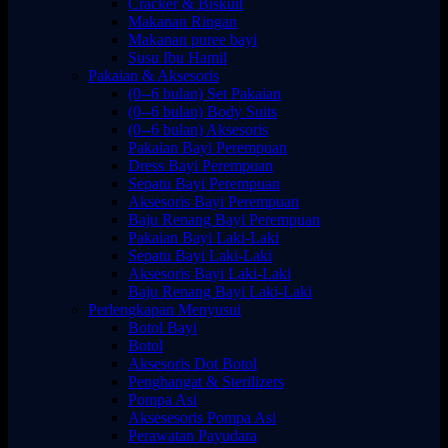
Cracker & Biskuit
Makanan Ringan
Makanan puree bayi
Susu Ibu Hamil
Pakaian & Aksesoris
(0--6 bulan) Set Pakaian
(0--6 bulan) Body Suits
(0--6 bulan) Aksesoris
Pakaian Bayi Perempuan
Dress Bayi Perempuan
Sepatu Bayi Perempuan
Aksesoris Bayi Perempuan
Baju Renang Bayi Perempuan
Pakaian Bayi Laki-Laki
Sepatu Bayi Laki-Laki
Aksesoris Bayi Laki-Laki
Baju Renang Bayi Laki-Laki
Perlengkapan Menyusui
Botol Bayi
Botol
Aksesoris Dot Botol
Penghangat & Sterilizers
Pompa Asi
Aksesesoris Pompa Asi
Perawatan Payudara