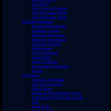
Foot Relief
Alat Cukur & Trimmer
Alat Perawatan Wajah
Alat Perawatan Tubuh
Suplemen Makanan
Pengatur Berat Badan
Pembakar Lemak
Minuman Pelangsing
Suplemen Kecantikan
Suplemen Pemutih
Multivitamin
Obat Tradisional
Sistem Imun
Nutrisi Olahraga
Penambah Berat Badan
Protein
Alat Medis
Aksesoris Kesehatan
Alat Tes Kesehatan
Obat-Obatan
Perban & Perlengkapan Cedera
Timbangan & Alat Kadar Lemak
P3K
Kursi Roda
Salep & Krim