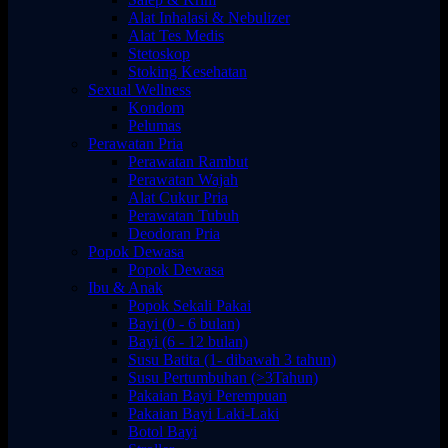
Alat Inhalasi & Nebulizer
Alat Tes Medis
Stetoskop
Stoking Kesehatan
Sexual Wellness
Kondom
Pelumas
Perawatan Pria
Perawatan Rambut
Perawatan Wajah
Alat Cukur Pria
Perawatan Tubuh
Deodoran Pria
Popok Dewasa
Popok Dewasa
Ibu & Anak
Popok Sekali Pakai
Bayi (0 - 6 bulan)
Bayi (6 - 12 bulan)
Susu Batita (1- dibawah 3 tahun)
Susu Pertumbuhan (>3Tahun)
Pakaian Bayi Perempuan
Pakaian Bayi Laki-Laki
Botol Bayi