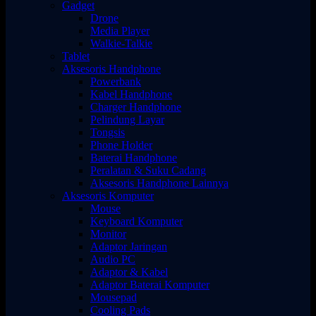
Gadget
Drone
Media Player
Walkie-Talkie
Tablet
Aksesoris Handphone
Powerbank
Kabel Handphone
Charger Handphone
Pelindung Layar
Tongsis
Phone Holder
Baterai Handphone
Peralatan & Suku Cadang
Aksesoris Handphone Lainnya
Aksesoris Komputer
Mouse
Keyboard Komputer
Monitor
Adaptor Jaringan
Audio PC
Adaptor & Kabel
Adaptor Baterai Komputer
Mousepad
Cooling Pads