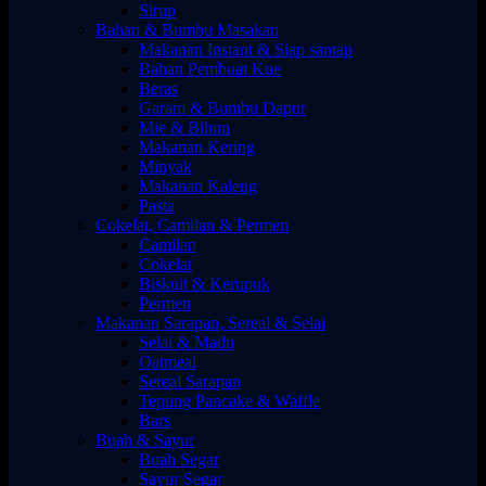
Sirup
Bahan & Bumbu Masakan
Makanan Instant & Siap santap
Bahan Pembuat Kue
Beras
Garam & Bumbu Dapur
Mie & Bihun
Makanan Kering
Minyak
Makanan Kaleng
Pasta
Cokelat, Camilan & Permen
Camilan
Cokelat
Biskuit & Kerupuk
Permen
Makanan Sarapan, Sereal & Selai
Selai & Madu
Oatmeal
Sereal Sarapan
Tepung Pancake & Waffle
Bars
Buah & Sayur
Buah Segar
Sayur Segar