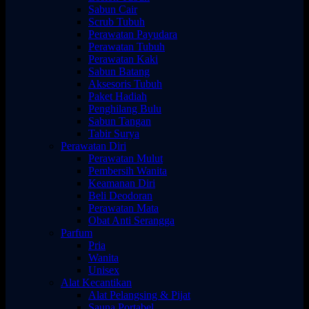
Sabun Cair
Scrub Tubuh
Perawatan Payudara
Perawatan Tubuh
Perawatan Kaki
Sabun Batang
Aksesoris Tubuh
Paket Hadiah
Penghilang Bulu
Sabun Tangan
Tabir Surya
Perawatan Diri
Perawatan Mulut
Pembersih Wanita
Keamanan Diri
Beli Deodoran
Perawatan Mata
Obat Anti Serangga
Parfum
Pria
Wanita
Unisex
Alat Kecantikan
Alat Pelangsing & Pijat
Sauna Portabel