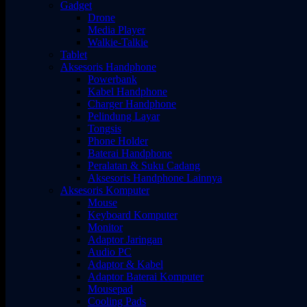
Gadget
Drone
Media Player
Walkie-Talkie
Tablet
Aksesoris Handphone
Powerbank
Kabel Handphone
Charger Handphone
Pelindung Layar
Tongsis
Phone Holder
Baterai Handphone
Peralatan & Suku Cadang
Aksesoris Handphone Lainnya
Aksesoris Komputer
Mouse
Keyboard Komputer
Monitor
Adaptor Jaringan
Audio PC
Adaptor & Kabel
Adaptor Baterai Komputer
Mousepad
Cooling Pads