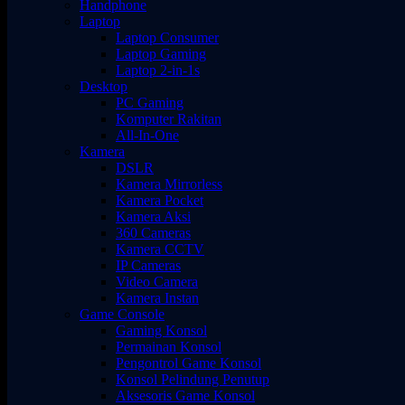
Handphone
Laptop
Laptop Consumer
Laptop Gaming
Laptop 2-in-1s
Desktop
PC Gaming
Komputer Rakitan
All-In-One
Kamera
DSLR
Kamera Mirrorless
Kamera Pocket
Kamera Aksi
360 Cameras
Kamera CCTV
IP Cameras
Video Camera
Kamera Instan
Game Console
Gaming Konsol
Permainan Konsol
Pengontrol Game Konsol
Konsol Pelindung Penutup
Aksesoris Game Konsol