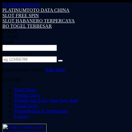
PLATINUMTOTO
PLATINUMTOTO DATA CHINA
SLOT FREE SPIN
SLOT HABANERO TERPERCAYA
BO TOGEL TERBESAR
LOGIN
LOGIN
Email:
Nomor pesanan:
Untuk bantuan silakan,
Klik disini
DAFTAR
Panel Akun
Pesanan Saya
Wishlist dan Toko yang Saya Ikuti
Ulasan Saya
Pengembalian & Pembatalan
Logout