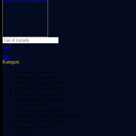
Cari
99+
Kategori
Peralatan Elektronik
Aksesoris Elektronik
Fashion & Aksesoris Wanita
Fashion & Aksesoris Pria
Fashion & Aksesoris Anak
Kesehatan & Kecantikan
Bayi & Mainan
TV & Elektronik Rumah
Keperluan Rumah & Gaya Hidup
Kebutuhan Rumah Tangga
Olahraga & Outdoor
Otomotif