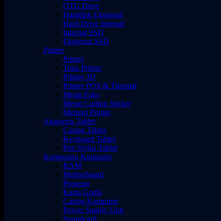
OTG Drive
Harddisk Eksternal
Hard Drive Internal
Internal SSD
Eksternal SSD
Printer
Printer
Tinta Printer
Printer 3D
Printer POS & Thermal
Mesin Faks
Mesin Cutting Sticker
Memori Printer
Aksesoris Tablet
Casing Tablet
Keyboard Tablet
Pen Stylus Tablet
Komponen Komputer
RAM
Motherboard
Prosesor
Kartu Grafis
Casing Komputer
Power Supply Unit
Soundcard