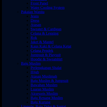
Front Panel
Water Cooling System
Pakaian Wanita
Jeans
Dress
Atasan
Sweater & Cardigan
Celana & Legging
Rok
Jaket & Mantel
Kaus Kaki & Celana Ketat
Celana Pendek
Jumpsuit & Playsuit
Hoodie & Sweatshirt
Baju Muslim
Perlengkapan Shalat
Hijab
Atasan Muslimah
Baju Muslim & Jumpsuit
Bawahan Muslim
Luaran Muslim
Aksesoris Muslim
Baju Renang Muslim
Baju Kurung
Lingerie, Baju Tidur & Santai