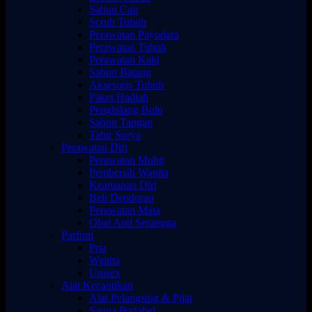
Sabun Cair
Scrub Tubuh
Perawatan Payudara
Perawatan Tubuh
Perawatan Kaki
Sabun Batang
Aksesoris Tubuh
Paket Hadiah
Penghilang Bulu
Sabun Tangan
Tabir Surya
Perawatan Diri
Perawatan Mulut
Pembersih Wanita
Keamanan Diri
Beli Deodoran
Perawatan Mata
Obat Anti Serangga
Parfum
Pria
Wanita
Unisex
Alat Kecantikan
Alat Pelangsing & Pijat
Sauna Portabel