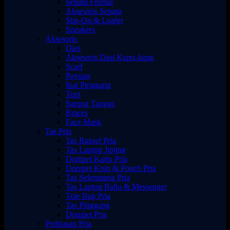
Sepatu Formal
Aksesoris Sepatu
Slip-On & Loafer
Sneakers
Aksesoris
Dasi
Aksesoris Dasi Kupu-kupu
Scarf
Payung
Ikat Pinggang
Topi
Sarung Tangan
Braces
Face Mask
Tas Pria
Tas Ransel Pria
Tas Laptop Jinjing
Dompet Kartu Pria
Dompet Koin & Pouch Pria
Tas Selempang Pria
Tas Laptop Bahu & Messenger
Tote Bag Pria
Tas Pinggang
Dompet Pria
Perhiasan Pria