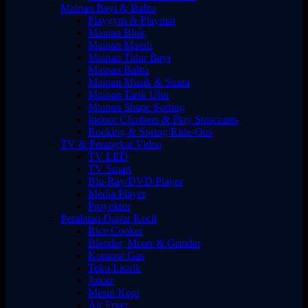
Mainan Bayi & Balita
Playgym & Playmat
Mainan Blok
Mainan Mandi
Mainan Tidur Bayi
Mainan Balita
Mainan Musik & Suara
Mainan Tarik Ulur
Mainan Shape Sorting
Indoor Climbers & Play Structures
Rocking & Spring Ride-Ons
TV & Perangkat Video
TV LED
TV Smart
Blu-Ray/DVD Player
Media Player
Proyektor
Peralatan Dapur Kecil
Rice Cooker
Blender, Mixer & Grinder
Kompor Gas
Teko Listrik
Juicer
Mesin Kopi
Air Fryer