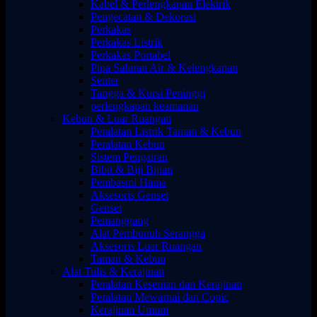
Kabel & Perlengkapan Elektrik
Pengecatan & Dekorasi
Perkakas
Perkakas Listrik
Perkakas Portabel
Pipa Saluran Air & Kelengkapan
Senter
Tangga & Kursi Peninggi
perlengkapan keamanan
Kebun & Luar Ruangan
Peralatan Listrik Taman & Kebun
Peralatan Kebun
Sistem Pengairan
Bibit & Biji Bijian
Pembasmi Hama
Aksesoris Genset
Genset
Pemanggang
Alat Pembunuh Serangga
Aksesoris Luar Ruangan
Taman & Kebun
Alat Tulis & Kerajinan
Peralatan Kesenian dan Kerajinan
Peralatan Mewarnai dan Copic
Kerajinan Umum