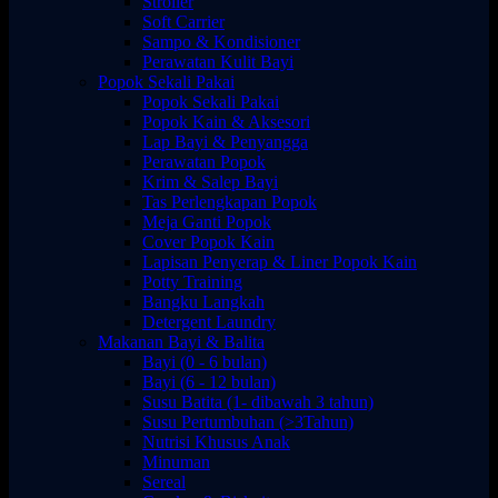
Stroller
Soft Carrier
Sampo & Kondisioner
Perawatan Kulit Bayi
Popok Sekali Pakai
Popok Sekali Pakai
Popok Kain & Aksesori
Lap Bayi & Penyangga
Perawatan Popok
Krim & Salep Bayi
Tas Perlengkapan Popok
Meja Ganti Popok
Cover Popok Kain
Lapisan Penyerap & Liner Popok Kain
Potty Training
Bangku Langkah
Detergent Laundry
Makanan Bayi & Balita
Bayi (0 - 6 bulan)
Bayi (6 - 12 bulan)
Susu Batita (1- dibawah 3 tahun)
Susu Pertumbuhan (>3Tahun)
Nutrisi Khusus Anak
Minuman
Sereal