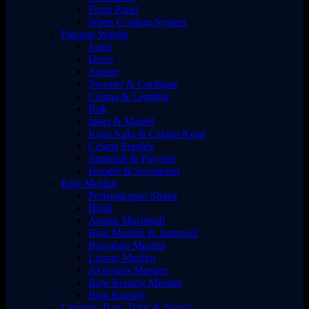
Front Panel
Water Cooling System
Pakaian Wanita
Jeans
Dress
Atasan
Sweater & Cardigan
Celana & Legging
Rok
Jaket & Mantel
Kaus Kaki & Celana Ketat
Celana Pendek
Jumpsuit & Playsuit
Hoodie & Sweatshirt
Baju Muslim
Perlengkapan Shalat
Hijab
Atasan Muslimah
Baju Muslim & Jumpsuit
Bawahan Muslim
Luaran Muslim
Aksesoris Muslim
Baju Renang Muslim
Baju Kurung
Lingerie, Baju Tidur & Santai