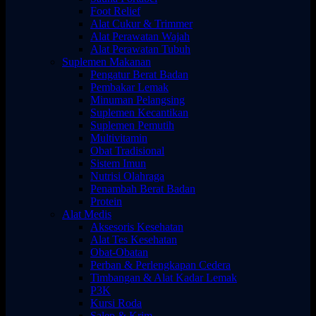
Foot Relief
Alat Cukur & Trimmer
Alat Perawatan Wajah
Alat Perawatan Tubuh
Suplemen Makanan
Pengatur Berat Badan
Pembakar Lemak
Minuman Pelangsing
Suplemen Kecantikan
Suplemen Pemutih
Multivitamin
Obat Tradisional
Sistem Imun
Nutrisi Olahraga
Penambah Berat Badan
Protein
Alat Medis
Aksesoris Kesehatan
Alat Tes Kesehatan
Obat-Obatan
Perban & Perlengkapan Cedera
Timbangan & Alat Kadar Lemak
P3K
Kursi Roda
Salep & Krim