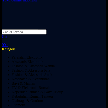
Cari
99+
Kategori
Peralatan Elektronik
Aksesoris Elektronik
Fashion & Aksesoris Wanita
Fashion & Aksesoris Pria
Fashion & Aksesoris Anak
Kesehatan & Kecantikan
Bayi & Mainan
TV & Elektronik Rumah
Keperluan Rumah & Gaya Hidup
Kebutuhan Rumah Tangga
Olahraga & Outdoor
Otomotif