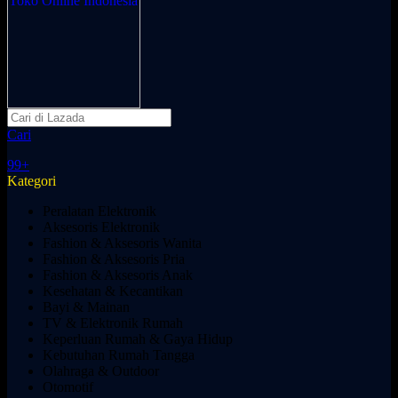
Cari
99+
Kategori
Peralatan Elektronik
Aksesoris Elektronik
Fashion & Aksesoris Wanita
Fashion & Aksesoris Pria
Fashion & Aksesoris Anak
Kesehatan & Kecantikan
Bayi & Mainan
TV & Elektronik Rumah
Keperluan Rumah & Gaya Hidup
Kebutuhan Rumah Tangga
Olahraga & Outdoor
Otomotif