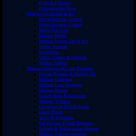
Hobi & Hiburan
Perlengkapan Pesta
Mainan Elektronik & RC
Mobil Remote Control
Robot Remote Control
Mobil Die Cast
Mainan Mobil
Mainan Kereta Api & Rel
Drone Mainan
Helikopter
Video Games & Hiburan
Walkie Talkies
Mainan Olahraga & Luar Ruangan
Kolam Renang & Mainan Air
Mainan Olahraga
Mainan Luar Ruangan
Mainan Blaster
Kolam Bola & Aksesoris
Mainan Terbang
Layangan & Kincir Angin
Istana Balon
Yoyo & Kendama
Set Mainan Taman Bermain
Kemah & Terowongan Mainan
Mainan Rumah-rumahan