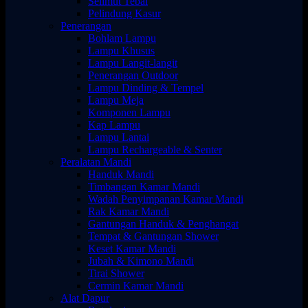
Selimut Tebal
Pelindung Kasur
Penerangan
Bohlam Lampu
Lampu Khusus
Lampu Langit-langit
Penerangan Outdoor
Lampu Dinding & Tempel
Lampu Meja
Komponen Lampu
Kap Lampu
Lampu Lantai
Lampu Rechargeable & Senter
Peralatan Mandi
Handuk Mandi
Timbangan Kamar Mandi
Wadah Penyimpanan Kamar Mandi
Rak Kamar Mandi
Gantungan Handuk & Penghangat
Tempat & Gantungan Shower
Keset Kamar Mandi
Jubah & Kimono Mandi
Tirai Shower
Cermin Kamar Mandi
Alat Dapur