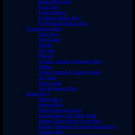
Bantal Menyusui
Kursi Bayi
Food Blenders
Peralatan Makan Bayi
Set Peralatan Makan Bayi
Perlengkapan Bayi
Sling Bayi
Soft Carrier
Stroller
Car Seat
Playard
Ayunan, Jumper & Bouncer Bayi
Walker
Tempat Duduk & Trailer Sepeda
Tas Anak
Koper Anak
Tali & Harness Bayi
Kamar Bayi
Matras Bayi
Selimut Bayi
Seprai Keranjang Bayi
Kelengkapan Alat Tidur Balita
Selimut Tebal & Bed Cover Bayi
Bantal, Pelindung & Sarung Bantal Bayi
Furnitur Bayi