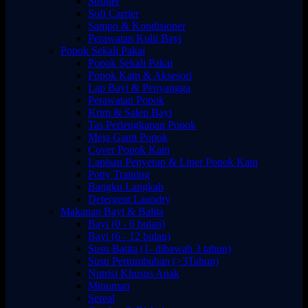
Stroller
Soft Carrier
Sampo & Kondisioner
Perawatan Kulit Bayi
Popok Sekali Pakai
Popok Sekali Pakai
Popok Kain & Aksesori
Lap Bayi & Penyangga
Perawatan Popok
Krim & Salep Bayi
Tas Perlengkapan Popok
Meja Ganti Popok
Cover Popok Kain
Lapisan Penyerap & Liner Popok Kain
Potty Training
Bangku Langkah
Detergent Laundry
Makanan Bayi & Balita
Bayi (0 - 6 bulan)
Bayi (6 - 12 bulan)
Susu Batita (1- dibawah 3 tahun)
Susu Pertumbuhan (>3Tahun)
Nutrisi Khusus Anak
Minuman
Sereal