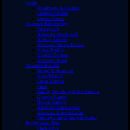
Audio
Headphone & Headset
Speaker Portabel
Speaker Smart
Aksesoris Berteknologi
Smartwatch
Aksesoris Smartwatch
Activity Tracker
Aksesoris Fitness Tracker
Virtual Reality
Kendali Gerakan
Kacamata Pintar
Aksesoris Kamera
Tripod & Monopod
Kartu Memori
Lensa Kamera
Flash
Sarung, Pelindung & Tas Kamera
Charger Kamera
Baterai Kamera
Aksesoris Kamera Aksi
Aksesoris Kamera Instan
Perlengkapan Lighting & Studio
Penyimpanan Data
Flash Drive