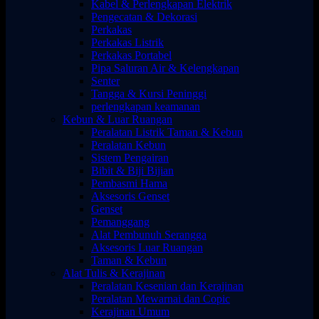
Kabel & Perlengkapan Elektrik
Pengecatan & Dekorasi
Perkakas
Perkakas Listrik
Perkakas Portabel
Pipa Saluran Air & Kelengkapan
Senter
Tangga & Kursi Peninggi
perlengkapan keamanan
Kebun & Luar Ruangan
Peralatan Listrik Taman & Kebun
Peralatan Kebun
Sistem Pengairan
Bibit & Biji Bijian
Pembasmi Hama
Aksesoris Genset
Genset
Pemanggang
Alat Pembunuh Serangga
Aksesoris Luar Ruangan
Taman & Kebun
Alat Tulis & Kerajinan
Peralatan Kesenian dan Kerajinan
Peralatan Mewarnai dan Copic
Kerajinan Umum