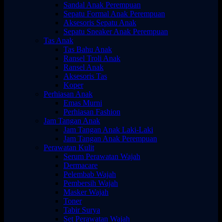
Sandal Anak Perempuan
Sepatu Formal Anak Perempuan
Aksesoris Sepatu Anak
Sepatu Sneaker Anak Perempuan
Tas Anak
Tas Bahu Anak
Ransel Troli Anak
Ransel Anak
Aksesoris Tas
Koper
Perhiasan Anak
Emas Murni
Perhiasan Fashion
Jam Tangan Anak
Jam Tangan Anak Laki-Laki
Jam Tangan Anak Perempuan
Perawatan Kulit
Serum Perawatan Wajah
Dermacare
Pelembab Wajah
Pembersih Wajah
Masker Wajah
Toner
Tabir Surya
Set Perawatan Wajah