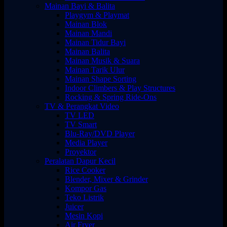
Mainan Bayi & Balita
Playgym & Playmat
Mainan Blok
Mainan Mandi
Mainan Tidur Bayi
Mainan Balita
Mainan Musik & Suara
Mainan Tarik Ulur
Mainan Shape Sorting
Indoor Climbers & Play Structures
Rocking & Spring Ride-Ons
TV & Perangkat Video
TV LED
TV Smart
Blu-Ray/DVD Player
Media Player
Proyektor
Peralatan Dapur Kecil
Rice Cooker
Blender, Mixer & Grinder
Kompor Gas
Teko Listrik
Juicer
Mesin Kopi
Air Fryer