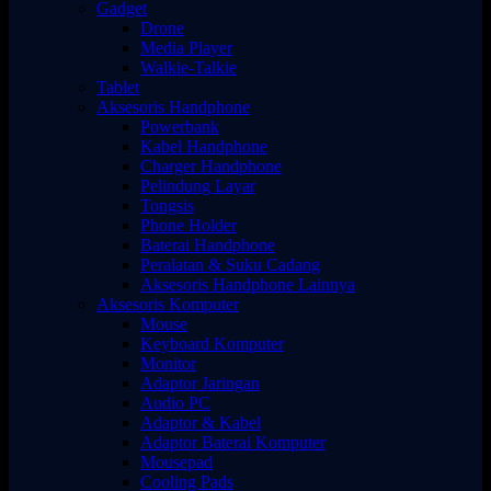
Gadget
Drone
Media Player
Walkie-Talkie
Tablet
Aksesoris Handphone
Powerbank
Kabel Handphone
Charger Handphone
Pelindung Layar
Tongsis
Phone Holder
Baterai Handphone
Peralatan & Suku Cadang
Aksesoris Handphone Lainnya
Aksesoris Komputer
Mouse
Keyboard Komputer
Monitor
Adaptor Jaringan
Audio PC
Adaptor & Kabel
Adaptor Baterai Komputer
Mousepad
Cooling Pads