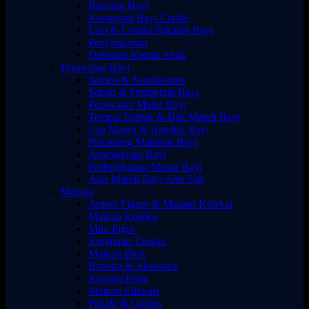
Ranjang Bayi
Keranjang Bayi Cradle
Laci & Lemari Pakaian Bayi
Penyimpanan
Dekorasi Kamar Anak
Perawatan Bayi
Sampo & Kondisioner
Sabun & Pembersih Bayi
Perawatan Mulut Bayi
Tempat Duduk & Bak Mandi Bayi
Lap Mandi & Handuk Bayi
Pelindung Matahari Bayi
Aromaterapi Bayi
Perlengkapan Mandi Bayi
Alas Mandi Bayi Anti Slip
Mainan
Action Figure & Mainan Koleksi
Mainan Koleksi
Mini Figur
Kerajinan Tangan
Mainan Blok
Boneka & Aksesoris
Kostum Pesta
Mainan Edukasi
Puzzle & Games