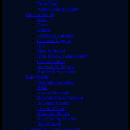
Front Panel
Water Cooling System
Pakaian Wanita
Jeans
Dress
Atasan
Sweater & Cardigan
Celana & Legging
Rok
Jaket & Mantel
Kaus Kaki & Celana Ketat
Celana Pendek
Jumpsuit & Playsuit
Hoodie & Sweatshirt
Baju Muslim
Perlengkapan Shalat
Hijab
Atasan Muslimah
Baju Muslim & Jumpsuit
Bawahan Muslim
Luaran Muslim
Aksesoris Muslim
Baju Renang Muslim
Baju Kurung
Lingerie, Baju Tidur & Santai