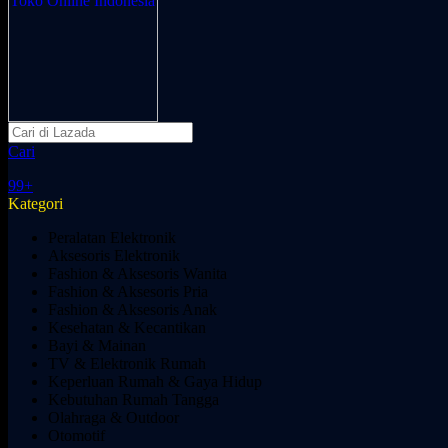
Cari
99+
Kategori
Peralatan Elektronik
Aksesoris Elektronik
Fashion & Aksesoris Wanita
Fashion & Aksesoris Pria
Fashion & Aksesoris Anak
Kesehatan & Kecantikan
Bayi & Mainan
TV & Elektronik Rumah
Keperluan Rumah & Gaya Hidup
Kebutuhan Rumah Tangga
Olahraga & Outdoor
Otomotif