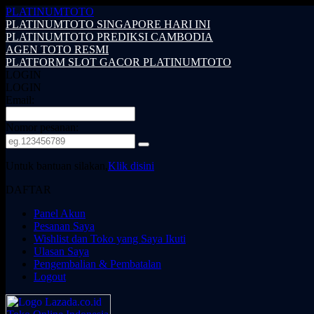
PLATINUMTOTO
PLATINUMTOTO SINGAPORE HARI INI
PLATINUMTOTO PREDIKSI CAMBODIA
AGEN TOTO RESMI
PLATFORM SLOT GACOR PLATINUMTOTO
LOGIN
LOGIN
Email:
Nomor pesanan:
Untuk bantuan silakan,
Klik disini
DAFTAR
Panel Akun
Pesanan Saya
Wishlist dan Toko yang Saya Ikuti
Ulasan Saya
Pengembalian & Pembatalan
Logout