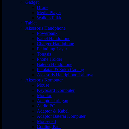
Gadget
Drone
Media Player
Walkie-Talkie
Tablet
Aksesoris Handphone
Powerbank
Kabel Handphone
Charger Handphone
Pelindung Layar
Tongsis
Phone Holder
Baterai Handphone
Peralatan & Suku Cadang
Aksesoris Handphone Lainnya
Aksesoris Komputer
Mouse
Keyboard Komputer
Monitor
Adaptor Jaringan
Audio PC
Adaptor & Kabel
Adaptor Baterai Komputer
Mousepad
Cooling Pads