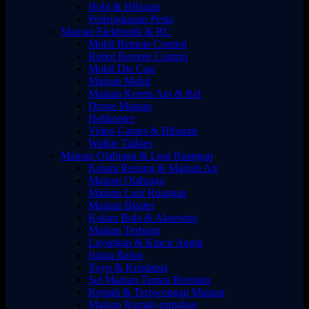
Hobi & Hiburan
Perlengkapan Pesta
Mainan Elektronik & RC
Mobil Remote Control
Robot Remote Control
Mobil Die Cast
Mainan Mobil
Mainan Kereta Api & Rel
Drone Mainan
Helikopter
Video Games & Hiburan
Walkie Talkies
Mainan Olahraga & Luar Ruangan
Kolam Renang & Mainan Air
Mainan Olahraga
Mainan Luar Ruangan
Mainan Blaster
Kolam Bola & Aksesoris
Mainan Terbang
Layangan & Kincir Angin
Istana Balon
Yoyo & Kendama
Set Mainan Taman Bermain
Kemah & Terowongan Mainan
Mainan Rumah-rumahan