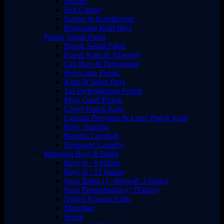
Stroller
Soft Carrier
Sampo & Kondisioner
Perawatan Kulit Bayi
Popok Sekali Pakai
Popok Sekali Pakai
Popok Kain & Aksesori
Lap Bayi & Penyangga
Perawatan Popok
Krim & Salep Bayi
Tas Perlengkapan Popok
Meja Ganti Popok
Cover Popok Kain
Lapisan Penyerap & Liner Popok Kain
Potty Training
Bangku Langkah
Detergent Laundry
Makanan Bayi & Balita
Bayi (0 - 6 bulan)
Bayi (6 - 12 bulan)
Susu Batita (1- dibawah 3 tahun)
Susu Pertumbuhan (>3Tahun)
Nutrisi Khusus Anak
Minuman
Sereal