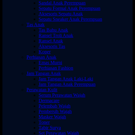
Sandal Anak Perempuan
Sepatu Formal Anak Perempuan
Aksesoris Sepatu Anak
Sepatu Sneaker Anak Perempuan
Tas Anak
Tas Bahu Anak
Ransel Troli Anak
Ransel Anak
Aksesoris Tas
Koper
Perhiasan Anak
Emas Murni
Perhiasan Fashion
Jam Tangan Anak
Jam Tangan Anak Laki-Laki
Jam Tangan Anak Perempuan
Perawatan Kulit
Serum Perawatan Wajah
Dermacare
Pelembab Wajah
Pembersih Wajah
Masker Wajah
Toner
Tabir Surya
Set Perawatan Wajah