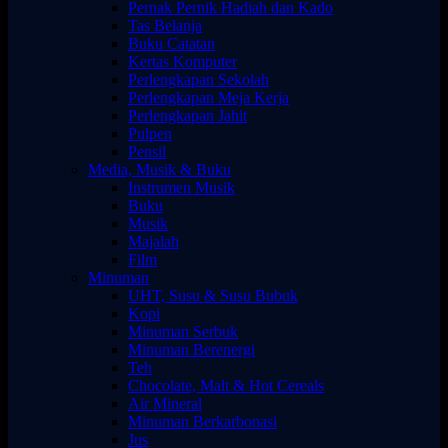
Pernak Pernik Hadiah dan Kado
Tas Belanja
Buku Catatan
Kertas Komputer
Perlengkapan Sekolah
Perlengkapan Meja Kerja
Perlengkapan Jahit
Pulpen
Pensil
Media, Musik & Buku
Instrumen Musik
Buku
Musik
Majalah
Film
Minuman
UHT, Susu & Susu Bubuk
Kopi
Minuman Serbuk
Minuman Berenergi
Teh
Chocolate, Malt & Hot Cereals
Air Mineral
Minuman Berkarbonasi
Jus