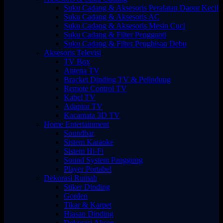
Suku Cadang & Aksesoris Peralatan Dapur Kecil
Suku Cadang & Aksesoris AC
Suku Cadang & Aksesoris Mesin Cuci
Suku Cadang & Filter Pengganti
Suku Cadang & Filter Penghisap Debu
Aksesoris Televisi
TV Box
Antena TV
Bracket Dinding TV & Pelindung
Remote Control TV
Kabel TV
Adaptor TV
Kacamata 3D TV
Home Entertainment
Soundbar
Sistem Karaoke
Sistem Hi-Fi
Sound System Panggung
Player Portabel
Dekorasi Rumah
Stiker Dinding
Gorden
Tikar & Karpet
Hiasan Dinding
Dekorasi Aksen