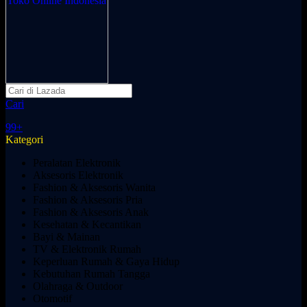
Cari
99+
Kategori
Peralatan Elektronik
Aksesoris Elektronik
Fashion & Aksesoris Wanita
Fashion & Aksesoris Pria
Fashion & Aksesoris Anak
Kesehatan & Kecantikan
Bayi & Mainan
TV & Elektronik Rumah
Keperluan Rumah & Gaya Hidup
Kebutuhan Rumah Tangga
Olahraga & Outdoor
Otomotif