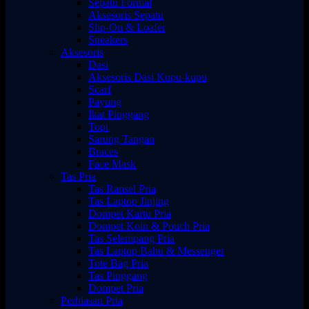
Sepatu Formal
Aksesoris Sepatu
Slip-On & Loafer
Sneakers
Aksesoris
Dasi
Aksesoris Dasi Kupu-kupu
Scarf
Payung
Ikat Pinggang
Topi
Sarung Tangan
Braces
Face Mask
Tas Pria
Tas Ransel Pria
Tas Laptop Jinjing
Dompet Kartu Pria
Dompet Koin & Pouch Pria
Tas Selempang Pria
Tas Laptop Bahu & Messenger
Tote Bag Pria
Tas Pinggang
Dompet Pria
Perhiasan Pria