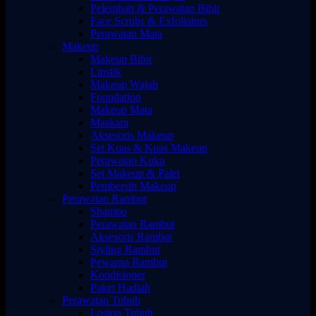
Pelembab & Perawatan Bibir
Face Scrubs & Exfoliators
Perawatan Mata
Makeup
Makeup Bibir
Lipstik
Makeup Wajah
Foundation
Makeup Mata
Maskara
Aksesoris Makeup
Set Kuas & Kuas Makeup
Perawatan Kuku
Set Makeup & Palet
Pembersih Makeup
Perawatan Rambut
Shampo
Perawatan Rambut
Aksesoris Rambut
Styling Rambut
Pewarna Rambut
Kondisioner
Paket Hadiah
Perawatan Tubuh
Losion Tubuh