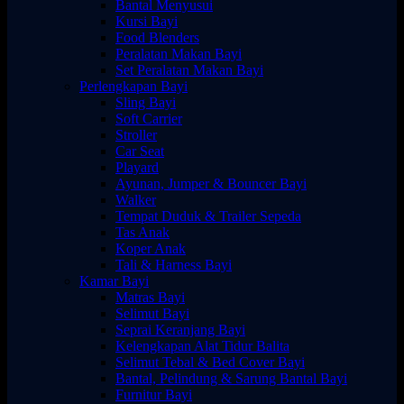
Bantal Menyusui
Kursi Bayi
Food Blenders
Peralatan Makan Bayi
Set Peralatan Makan Bayi
Perlengkapan Bayi
Sling Bayi
Soft Carrier
Stroller
Car Seat
Playard
Ayunan, Jumper & Bouncer Bayi
Walker
Tempat Duduk & Trailer Sepeda
Tas Anak
Koper Anak
Tali & Harness Bayi
Kamar Bayi
Matras Bayi
Selimut Bayi
Seprai Keranjang Bayi
Kelengkapan Alat Tidur Balita
Selimut Tebal & Bed Cover Bayi
Bantal, Pelindung & Sarung Bantal Bayi
Furnitur Bayi