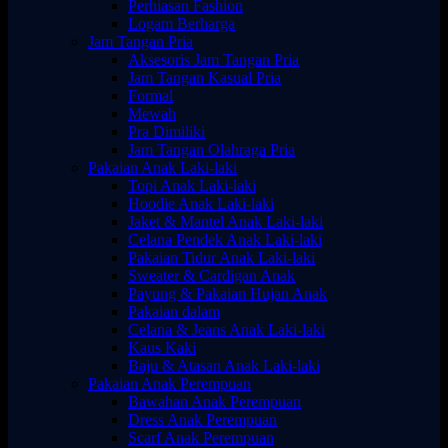
Perhiasan Fashion
Logam Berharga
Jam Tangan Pria
Aksesoris Jam Tangan Pria
Jam Tangan Kasual Pria
Formal
Mewah
Pra Dimiliki
Jam Tangan Olahraga Pria
Pakaian Anak Laki-laki
Topi Anak Laki-laki
Hoodie Anak Laki-laki
Jaket & Mantel Anak Laki-laki
Celana Pendek Anak Laki-laki
Pakaian Tidur Anak Laki-laki
Sweater & Cardigan Anak
Payung & Pakaian Hujan Anak
Pakaian dalam
Celana & Jeans Anak Laki-laki
Kaus Kaki
Baju & Atasan Anak Laki-laki
Pakaian Anak Perempuan
Bawahan Anak Perempuan
Dress Anak Perempuan
Scarf Anak Perempuan