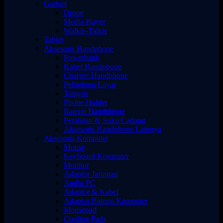
Gadget
Drone
Media Player
Walkie-Talkie
Tablet
Aksesoris Handphone
Powerbank
Kabel Handphone
Charger Handphone
Pelindung Layar
Tongsis
Phone Holder
Baterai Handphone
Peralatan & Suku Cadang
Aksesoris Handphone Lainnya
Aksesoris Komputer
Mouse
Keyboard Komputer
Monitor
Adaptor Jaringan
Audio PC
Adaptor & Kabel
Adaptor Baterai Komputer
Mousepad
Cooling Pads