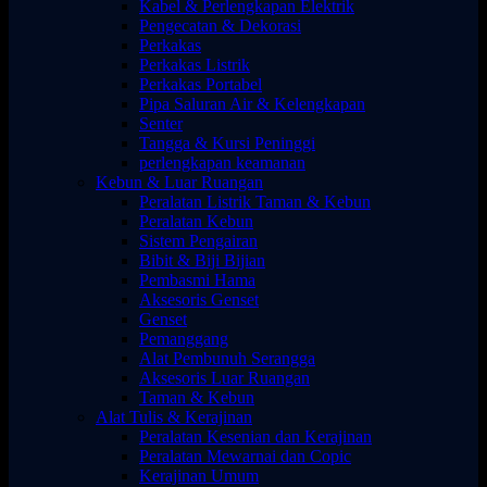
Kabel & Perlengkapan Elektrik
Pengecatan & Dekorasi
Perkakas
Perkakas Listrik
Perkakas Portabel
Pipa Saluran Air & Kelengkapan
Senter
Tangga & Kursi Peninggi
perlengkapan keamanan
Kebun & Luar Ruangan
Peralatan Listrik Taman & Kebun
Peralatan Kebun
Sistem Pengairan
Bibit & Biji Bijian
Pembasmi Hama
Aksesoris Genset
Genset
Pemanggang
Alat Pembunuh Serangga
Aksesoris Luar Ruangan
Taman & Kebun
Alat Tulis & Kerajinan
Peralatan Kesenian dan Kerajinan
Peralatan Mewarnai dan Copic
Kerajinan Umum