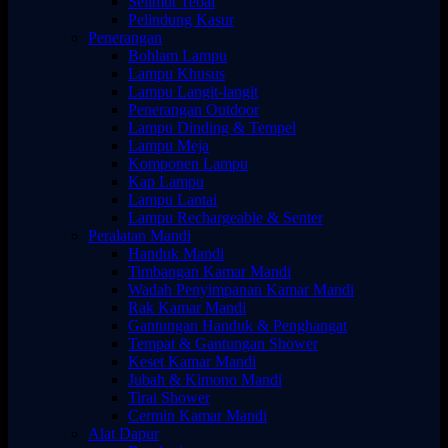
Selimut Tebal
Pelindung Kasur
Penerangan
Bohlam Lampu
Lampu Khusus
Lampu Langit-langit
Penerangan Outdoor
Lampu Dinding & Tempel
Lampu Meja
Komponen Lampu
Kap Lampu
Lampu Lantai
Lampu Rechargeable & Senter
Peralatan Mandi
Handuk Mandi
Timbangan Kamar Mandi
Wadah Penyimpanan Kamar Mandi
Rak Kamar Mandi
Gantungan Handuk & Penghangat
Tempat & Gantungan Shower
Keset Kamar Mandi
Jubah & Kimono Mandi
Tirai Shower
Cermin Kamar Mandi
Alat Dapur