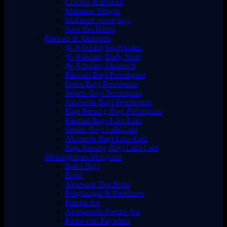
Cracker & Biskuit
Makanan Ringan
Makanan puree bayi
Susu Ibu Hamil
Pakaian & Aksesoris
(0--6 bulan) Set Pakaian
(0--6 bulan) Body Suits
(0--6 bulan) Aksesoris
Pakaian Bayi Perempuan
Dress Bayi Perempuan
Sepatu Bayi Perempuan
Aksesoris Bayi Perempuan
Baju Renang Bayi Perempuan
Pakaian Bayi Laki-Laki
Sepatu Bayi Laki-Laki
Aksesoris Bayi Laki-Laki
Baju Renang Bayi Laki-Laki
Perlengkapan Menyusui
Botol Bayi
Botol
Aksesoris Dot Botol
Penghangat & Sterilizers
Pompa Asi
Aksesesoris Pompa Asi
Perawatan Payudara