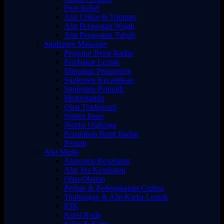
Foot Relief
Alat Cukur & Trimmer
Alat Perawatan Wajah
Alat Perawatan Tubuh
Suplemen Makanan
Pengatur Berat Badan
Pembakar Lemak
Minuman Pelangsing
Suplemen Kecantikan
Suplemen Pemutih
Multivitamin
Obat Tradisional
Sistem Imun
Nutrisi Olahraga
Penambah Berat Badan
Protein
Alat Medis
Aksesoris Kesehatan
Alat Tes Kesehatan
Obat-Obatan
Perban & Perlengkapan Cedera
Timbangan & Alat Kadar Lemak
P3K
Kursi Roda
Salep & Krim