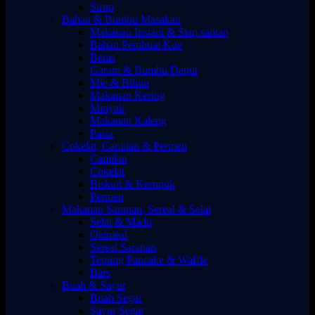
Sirup
Bahan & Bumbu Masakan
Makanan Instant & Siap santap
Bahan Pembuat Kue
Beras
Garam & Bumbu Dapur
Mie & Bihun
Makanan Kering
Minyak
Makanan Kaleng
Pasta
Cokelat, Camilan & Permen
Camilan
Cokelat
Biskuit & Kerupuk
Permen
Makanan Sarapan, Sereal & Selai
Selai & Madu
Oatmeal
Sereal Sarapan
Tepung Pancake & Waffle
Bars
Buah & Sayur
Buah Segar
Sayur Segar