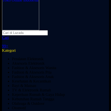
Cari
99+
Kategori
Peralatan Elektronik
Aksesoris Elektronik
Fashion & Aksesoris Wanita
Fashion & Aksesoris Pria
Fashion & Aksesoris Anak
Kesehatan & Kecantikan
Bayi & Mainan
TV & Elektronik Rumah
Keperluan Rumah & Gaya Hidup
Kebutuhan Rumah Tangga
Olahraga & Outdoor
Otomotif