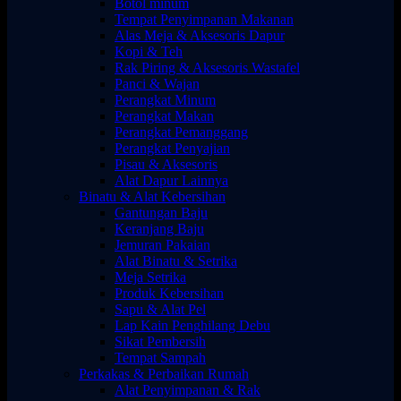
Botol minum
Tempat Penyimpanan Makanan
Alas Meja & Aksesoris Dapur
Kopi & Teh
Rak Piring & Aksesoris Wastafel
Panci & Wajan
Perangkat Minum
Perangkat Makan
Perangkat Pemanggang
Perangkat Penyajian
Pisau & Aksesoris
Alat Dapur Lainnya
Binatu & Alat Kebersihan
Gantungan Baju
Keranjang Baju
Jemuran Pakaian
Alat Binatu & Setrika
Meja Setrika
Produk Kebersihan
Sapu & Alat Pel
Lap Kain Penghilang Debu
Sikat Pembersih
Tempat Sampah
Perkakas & Perbaikan Rumah
Alat Penyimpanan & Rak