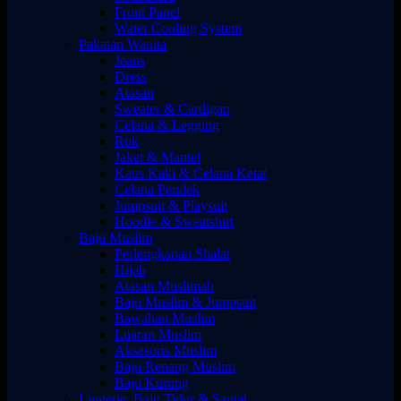
Front Panel
Water Cooling System
Pakaian Wanita
Jeans
Dress
Atasan
Sweater & Cardigan
Celana & Legging
Rok
Jaket & Mantel
Kaus Kaki & Celana Ketat
Celana Pendek
Jumpsuit & Playsuit
Hoodie & Sweatshirt
Baju Muslim
Perlengkapan Shalat
Hijab
Atasan Muslimah
Baju Muslim & Jumpsuit
Bawahan Muslim
Luaran Muslim
Aksesoris Muslim
Baju Renang Muslim
Baju Kurung
Lingerie, Baju Tidur & Santai