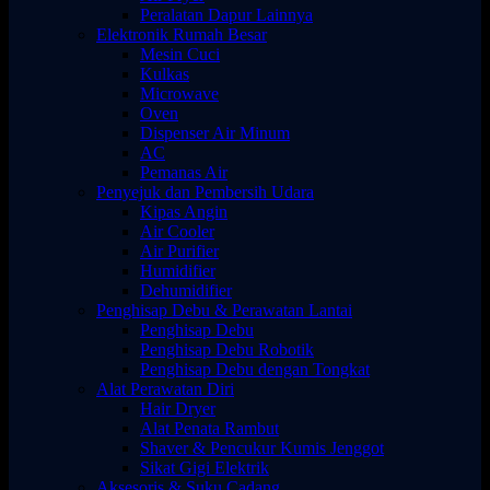
Peralatan Dapur Lainnya
Elektronik Rumah Besar
Mesin Cuci
Kulkas
Microwave
Oven
Dispenser Air Minum
AC
Pemanas Air
Penyejuk dan Pembersih Udara
Kipas Angin
Air Cooler
Air Purifier
Humidifier
Dehumidifier
Penghisap Debu & Perawatan Lantai
Penghisap Debu
Penghisap Debu Robotik
Penghisap Debu dengan Tongkat
Alat Perawatan Diri
Hair Dryer
Alat Penata Rambut
Shaver & Pencukur Kumis Jenggot
Sikat Gigi Elektrik
Aksesoris & Suku Cadang