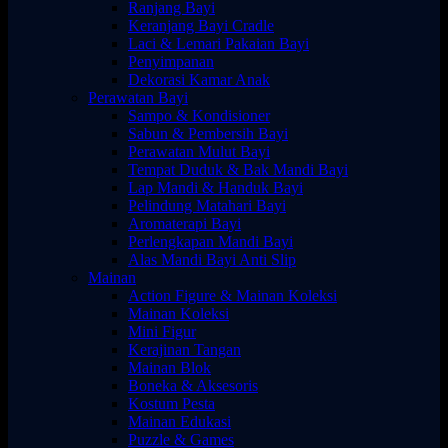
Ranjang Bayi
Keranjang Bayi Cradle
Laci & Lemari Pakaian Bayi
Penyimpanan
Dekorasi Kamar Anak
Perawatan Bayi
Sampo & Kondisioner
Sabun & Pembersih Bayi
Perawatan Mulut Bayi
Tempat Duduk & Bak Mandi Bayi
Lap Mandi & Handuk Bayi
Pelindung Matahari Bayi
Aromaterapi Bayi
Perlengkapan Mandi Bayi
Alas Mandi Bayi Anti Slip
Mainan
Action Figure & Mainan Koleksi
Mainan Koleksi
Mini Figur
Kerajinan Tangan
Mainan Blok
Boneka & Aksesoris
Kostum Pesta
Mainan Edukasi
Puzzle & Games