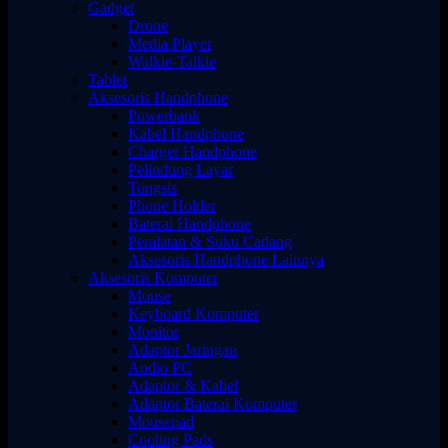
Gadget
Drone
Media Player
Walkie-Talkie
Tablet
Aksesoris Handphone
Powerbank
Kabel Handphone
Charger Handphone
Pelindung Layar
Tongsis
Phone Holder
Baterai Handphone
Peralatan & Suku Cadang
Aksesoris Handphone Lainnya
Aksesoris Komputer
Mouse
Keyboard Komputer
Monitor
Adaptor Jaringan
Audio PC
Adaptor & Kabel
Adaptor Baterai Komputer
Mousepad
Cooling Pads