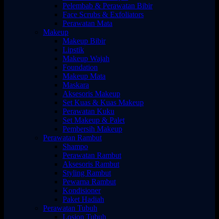
Pelembab & Perawatan Bibir
Face Scrubs & Exfoliators
Perawatan Mata
Makeup
Makeup Bibir
Lipstik
Makeup Wajah
Foundation
Makeup Mata
Maskara
Aksesoris Makeup
Set Kuas & Kuas Makeup
Perawatan Kuku
Set Makeup & Palet
Pembersih Makeup
Perawatan Rambut
Shampo
Perawatan Rambut
Aksesoris Rambut
Styling Rambut
Pewarna Rambut
Kondisioner
Paket Hadiah
Perawatan Tubuh
Losion Tubuh