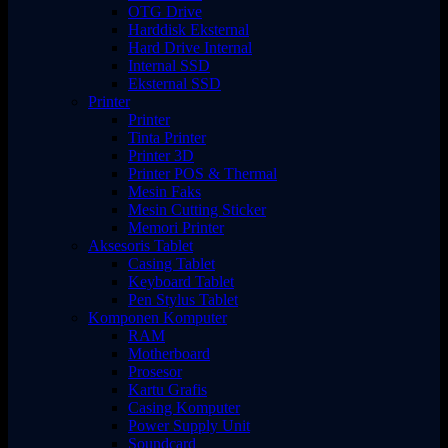
OTG Drive
Harddisk Eksternal
Hard Drive Internal
Internal SSD
Eksternal SSD
Printer
Printer
Tinta Printer
Printer 3D
Printer POS & Thermal
Mesin Faks
Mesin Cutting Sticker
Memori Printer
Aksesoris Tablet
Casing Tablet
Keyboard Tablet
Pen Stylus Tablet
Komponen Komputer
RAM
Motherboard
Prosesor
Kartu Grafis
Casing Komputer
Power Supply Unit
Soundcard