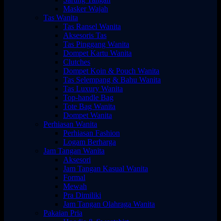
Masker Wajah
Tas Wanita
Tas Ransel Wanita
Aksesoris Tas
Tas Pinggang Wanita
Dompet Kartu Wanita
Clutches
Dompet Koin & Pouch Wanita
Tas Selempang & Bahu Wanita
Tas Luxury Wanita
Top-handle Bag
Tote Bag Wanita
Dompet Wanita
Perhiasan Wanita
Perhiasan Fashion
Logam Berharga
Jam Tangan Wanita
Aksesori
Jam Tangan Kasual Wanita
Formal
Mewah
Pra Dimiliki
Jam Tangan Olahraga Wanita
Pakaian Pria