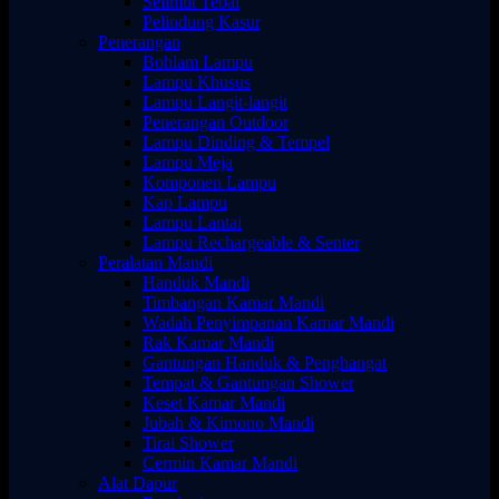
Selimut Tebal
Pelindung Kasur
Penerangan
Bohlam Lampu
Lampu Khusus
Lampu Langit-langit
Penerangan Outdoor
Lampu Dinding & Tempel
Lampu Meja
Komponen Lampu
Kap Lampu
Lampu Lantai
Lampu Rechargeable & Senter
Peralatan Mandi
Handuk Mandi
Timbangan Kamar Mandi
Wadah Penyimpanan Kamar Mandi
Rak Kamar Mandi
Gantungan Handuk & Penghangat
Tempat & Gantungan Shower
Keset Kamar Mandi
Jubah & Kimono Mandi
Tirai Shower
Cermin Kamar Mandi
Alat Dapur