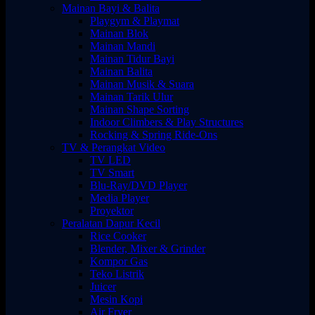
Mainan Bayi & Balita
Playgym & Playmat
Mainan Blok
Mainan Mandi
Mainan Tidur Bayi
Mainan Balita
Mainan Musik & Suara
Mainan Tarik Ulur
Mainan Shape Sorting
Indoor Climbers & Play Structures
Rocking & Spring Ride-Ons
TV & Perangkat Video
TV LED
TV Smart
Blu-Ray/DVD Player
Media Player
Proyektor
Peralatan Dapur Kecil
Rice Cooker
Blender, Mixer & Grinder
Kompor Gas
Teko Listrik
Juicer
Mesin Kopi
Air Fryer