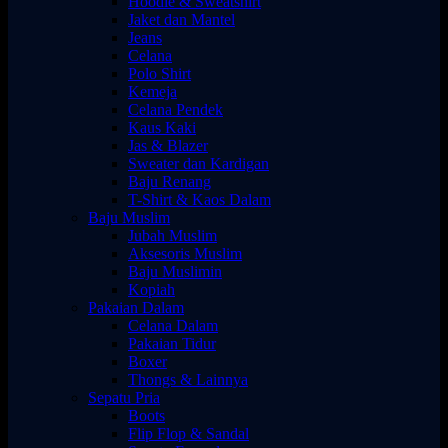
Hoodie & Sweatshirt
Jaket dan Mantel
Jeans
Celana
Polo Shirt
Kemeja
Celana Pendek
Kaus Kaki
Jas & Blazer
Sweater dan Kardigan
Baju Renang
T-Shirt & Kaos Dalam
Baju Muslim
Jubah Muslim
Aksesoris Muslim
Baju Muslimin
Kopiah
Pakaian Dalam
Celana Dalam
Pakaian Tidur
Boxer
Thongs & Lainnya
Sepatu Pria
Boots
Flip Flop & Sandal