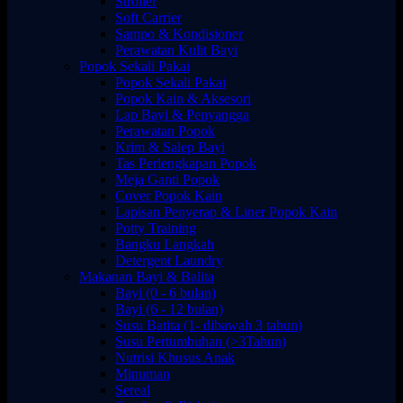
Stroller
Soft Carrier
Sampo & Kondisioner
Perawatan Kulit Bayi
Popok Sekali Pakai
Popok Sekali Pakai
Popok Kain & Aksesori
Lap Bayi & Penyangga
Perawatan Popok
Krim & Salep Bayi
Tas Perlengkapan Popok
Meja Ganti Popok
Cover Popok Kain
Lapisan Penyerap & Liner Popok Kain
Potty Training
Bangku Langkah
Detergent Laundry
Makanan Bayi & Balita
Bayi (0 - 6 bulan)
Bayi (6 - 12 bulan)
Susu Batita (1- dibawah 3 tahun)
Susu Pertumbuhan (>3Tahun)
Nutrisi Khusus Anak
Minuman
Sereal