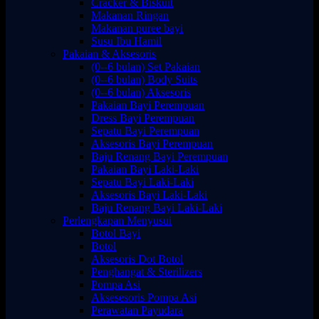
Cracker & Biskuit
Makanan Ringan
Makanan puree bayi
Susu Ibu Hamil
Pakaian & Aksesoris
(0--6 bulan) Set Pakaian
(0--6 bulan) Body Suits
(0--6 bulan) Aksesoris
Pakaian Bayi Perempuan
Dress Bayi Perempuan
Sepatu Bayi Perempuan
Aksesoris Bayi Perempuan
Baju Renang Bayi Perempuan
Pakaian Bayi Laki-Laki
Sepatu Bayi Laki-Laki
Aksesoris Bayi Laki-Laki
Baju Renang Bayi Laki-Laki
Perlengkapan Menyusui
Botol Bayi
Botol
Aksesoris Dot Botol
Penghangat & Sterilizers
Pompa Asi
Aksesesoris Pompa Asi
Perawatan Payudara