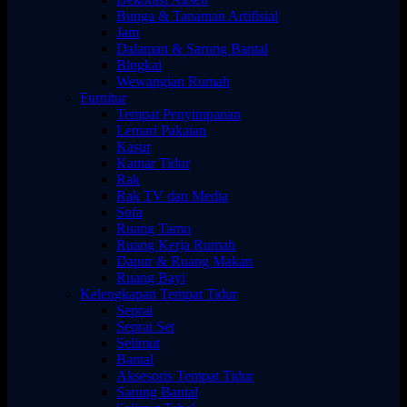
Bunga & Tanaman Artifisial
Jam
Dalaman & Sarung Bantal
Bingkai
Wewangian Rumah
Furnitur
Tempat Penyimpanan
Lemari Pakaian
Kasur
Kamar Tidur
Rak
Rak TV dan Media
Sofa
Ruang Tamu
Ruang Kerja Rumah
Dapur & Ruang Makan
Ruang Bayi
Kelengkapan Tempat Tidur
Seprai
Seprai Set
Selimut
Bantal
Aksesoris Tempat Tidur
Sarung Bantal