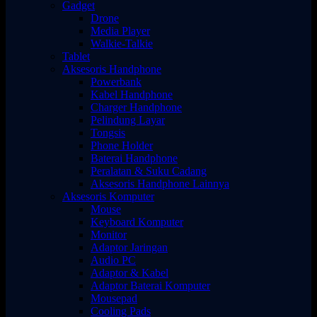
Gadget
Drone
Media Player
Walkie-Talkie
Tablet
Aksesoris Handphone
Powerbank
Kabel Handphone
Charger Handphone
Pelindung Layar
Tongsis
Phone Holder
Baterai Handphone
Peralatan & Suku Cadang
Aksesoris Handphone Lainnya
Aksesoris Komputer
Mouse
Keyboard Komputer
Monitor
Adaptor Jaringan
Audio PC
Adaptor & Kabel
Adaptor Baterai Komputer
Mousepad
Cooling Pads