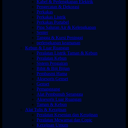
Kabel & Perlengkapan Elektrik
Pengecatan & Dekorasi
Perkakas
Perkakas Listrik
Perkakas Portabel
Pipa Saluran Air & Kelengkapan
Senter
Tangga & Kursi Peninggi
perlengkapan keamanan
Kebun & Luar Ruangan
Peralatan Listrik Taman & Kebun
Peralatan Kebun
Sistem Pengairan
Bibit & Biji Bijian
Pembasmi Hama
Aksesoris Genset
Genset
Pemanggang
Alat Pembunuh Serangga
Aksesoris Luar Ruangan
Taman & Kebun
Alat Tulis & Kerajinan
Peralatan Kesenian dan Kerajinan
Peralatan Mewarnai dan Copic
Kerajinan Umum