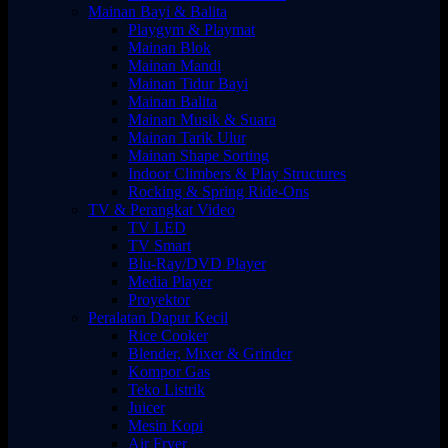
Mainan Bayi & Balita
Playgym & Playmat
Mainan Blok
Mainan Mandi
Mainan Tidur Bayi
Mainan Balita
Mainan Musik & Suara
Mainan Tarik Ulur
Mainan Shape Sorting
Indoor Climbers & Play Structures
Rocking & Spring Ride-Ons
TV & Perangkat Video
TV LED
TV Smart
Blu-Ray/DVD Player
Media Player
Proyektor
Peralatan Dapur Kecil
Rice Cooker
Blender, Mixer & Grinder
Kompor Gas
Teko Listrik
Juicer
Mesin Kopi
Air Fryer