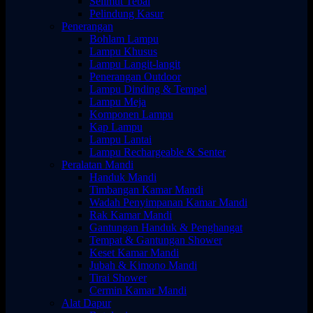
Selimut Tebal
Pelindung Kasur
Penerangan
Bohlam Lampu
Lampu Khusus
Lampu Langit-langit
Penerangan Outdoor
Lampu Dinding & Tempel
Lampu Meja
Komponen Lampu
Kap Lampu
Lampu Lantai
Lampu Rechargeable & Senter
Peralatan Mandi
Handuk Mandi
Timbangan Kamar Mandi
Wadah Penyimpanan Kamar Mandi
Rak Kamar Mandi
Gantungan Handuk & Penghangat
Tempat & Gantungan Shower
Keset Kamar Mandi
Jubah & Kimono Mandi
Tirai Shower
Cermin Kamar Mandi
Alat Dapur