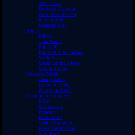
OTG Drive
Harddisk Eksternal
Hard Drive Internal
Internal SSD
Eksternal SSD
Printer
Printer
Tinta Printer
Printer 3D
Printer POS & Thermal
Mesin Faks
Mesin Cutting Sticker
Memori Printer
Aksesoris Tablet
Casing Tablet
Keyboard Tablet
Pen Stylus Tablet
Komponen Komputer
RAM
Motherboard
Prosesor
Kartu Grafis
Casing Komputer
Power Supply Unit
Soundcard