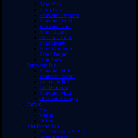
Sabun Cair
Scrub Tubuh
Perawatan Payudara
Perawatan Tubuh
Perawatan Kaki
Sabun Batang
Aksesoris Tubuh
Paket Hadiah
Penghilang Bulu
Sabun Tangan
Tabir Surya
Perawatan Diri
Perawatan Mulut
Pembersih Wanita
Keamanan Diri
Beli Deodoran
Perawatan Mata
Obat Anti Serangga
Parfum
Pria
Wanita
Unisex
Alat Kecantikan
Alat Pelangsing & Pijat
Sauna Portabel