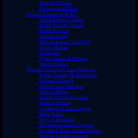
Hobi & Hiburan
Perlengkapan Pesta
Mainan Elektronik & RC
Mobil Remote Control
Robot Remote Control
Mobil Die Cast
Mainan Mobil
Mainan Kereta Api & Rel
Drone Mainan
Helikopter
Video Games & Hiburan
Walkie Talkies
Mainan Olahraga & Luar Ruangan
Kolam Renang & Mainan Air
Mainan Olahraga
Mainan Luar Ruangan
Mainan Blaster
Kolam Bola & Aksesoris
Mainan Terbang
Layangan & Kincir Angin
Istana Balon
Yoyo & Kendama
Set Mainan Taman Bermain
Kemah & Terowongan Mainan
Mainan Rumah-rumahan