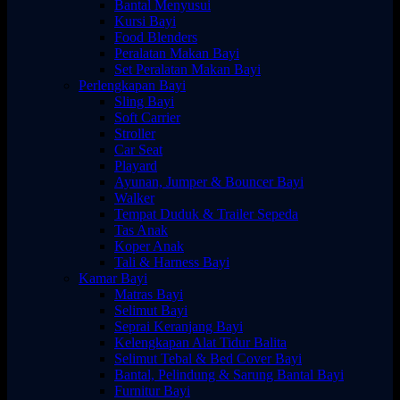
Bantal Menyusui
Kursi Bayi
Food Blenders
Peralatan Makan Bayi
Set Peralatan Makan Bayi
Perlengkapan Bayi
Sling Bayi
Soft Carrier
Stroller
Car Seat
Playard
Ayunan, Jumper & Bouncer Bayi
Walker
Tempat Duduk & Trailer Sepeda
Tas Anak
Koper Anak
Tali & Harness Bayi
Kamar Bayi
Matras Bayi
Selimut Bayi
Seprai Keranjang Bayi
Kelengkapan Alat Tidur Balita
Selimut Tebal & Bed Cover Bayi
Bantal, Pelindung & Sarung Bantal Bayi
Furnitur Bayi