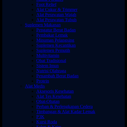
Foot Relief
Alat Cukur & Trimmer
Alat Perawatan Wajah
Alat Perawatan Tubuh
Suplemen Makanan
Pengatur Berat Badan
Pembakar Lemak
Minuman Pelangsing
Suplemen Kecantikan
Suplemen Pemutih
Multivitamin
Obat Tradisional
Sistem Imun
Nutrisi Olahraga
Penambah Berat Badan
Protein
Alat Medis
Aksesoris Kesehatan
Alat Tes Kesehatan
Obat-Obatan
Perban & Perlengkapan Cedera
Timbangan & Alat Kadar Lemak
P3K
Kursi Roda
Salep & Krim