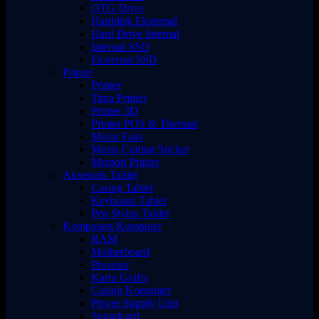
OTG Drive
Harddisk Eksternal
Hard Drive Internal
Internal SSD
Eksternal SSD
Printer
Printer
Tinta Printer
Printer 3D
Printer POS & Thermal
Mesin Faks
Mesin Cutting Sticker
Memori Printer
Aksesoris Tablet
Casing Tablet
Keyboard Tablet
Pen Stylus Tablet
Komponen Komputer
RAM
Motherboard
Prosesor
Kartu Grafis
Casing Komputer
Power Supply Unit
Soundcard