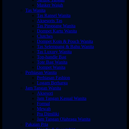
Masker Wajah
Tas Wanita
Tas Ransel Wanita
Aksesoris Tas
Tas Pinggang Wanita
Dompet Kartu Wanita
Clutches
Dompet Koin & Pouch Wanita
Tas Selempang & Bahu Wanita
Tas Luxury Wanita
Top-handle Bag
Tote Bag Wanita
Dompet Wanita
Perhiasan Wanita
Perhiasan Fashion
Logam Berharga
Jam Tangan Wanita
Aksesori
Jam Tangan Kasual Wanita
Formal
Mewah
Pra Dimiliki
Jam Tangan Olahraga Wanita
Pakaian Pria