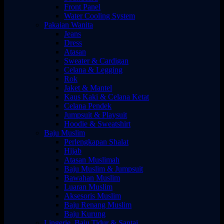
Front Panel
Water Cooling System
Pakaian Wanita
Jeans
Dress
Atasan
Sweater & Cardigan
Celana & Legging
Rok
Jaket & Mantel
Kaus Kaki & Celana Ketat
Celana Pendek
Jumpsuit & Playsuit
Hoodie & Sweatshirt
Baju Muslim
Perlengkapan Shalat
Hijab
Atasan Muslimah
Baju Muslim & Jumpsuit
Bawahan Muslim
Luaran Muslim
Aksesoris Muslim
Baju Renang Muslim
Baju Kurung
Lingerie, Baju Tidur & Santai