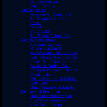
Perhiasan Fashion
Logam Berharga
Jam Tangan Pria
Aksesoris Jam Tangan Pria
Jam Tangan Kasual Pria
Formal
Mewah
Pra Dimiliki
Jam Tangan Olahraga Pria
Pakaian Anak Laki-laki
Topi Anak Laki-laki
Hoodie Anak Laki-laki
Jaket & Mantel Anak Laki-laki
Celana Pendek Anak Laki-laki
Pakaian Tidur Anak Laki-laki
Sweater & Cardigan Anak
Payung & Pakaian Hujan Anak
Pakaian dalam
Celana & Jeans Anak Laki-laki
Kaus Kaki
Baju & Atasan Anak Laki-laki
Pakaian Anak Perempuan
Bawahan Anak Perempuan
Dress Anak Perempuan
Scarf Anak Perempuan