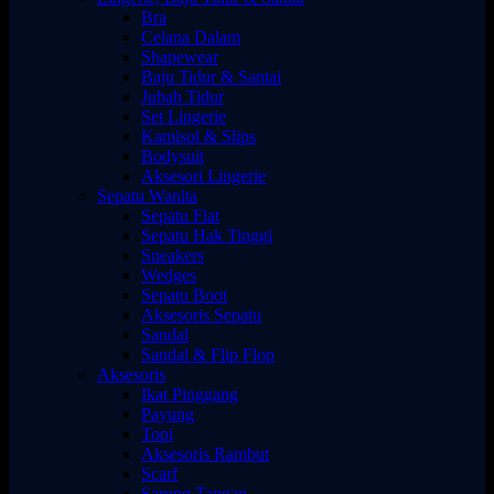
Bra
Celana Dalam
Shapewear
Baju Tidur & Santai
Jubah Tidur
Set Lingerie
Kamisol & Slips
Bodysuit
Aksesori Lingerie
Sepatu Wanita
Sepatu Flat
Sepatu Hak Tinggi
Sneakers
Wedges
Sepatu Boot
Aksesoris Sepatu
Sandal
Sandal & Flip Flop
Aksesoris
Ikat Pinggang
Payung
Topi
Aksesoris Rambut
Scarf
Sarung Tangan