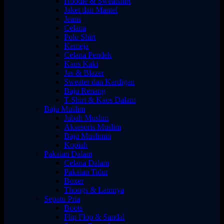
Hoodie & Sweatshirt
Jaket dan Mantel
Jeans
Celana
Polo Shirt
Kemeja
Celana Pendek
Kaus Kaki
Jas & Blazer
Sweater dan Kardigan
Baju Renang
T-Shirt & Kaos Dalam
Baju Muslim
Jubah Muslim
Aksesoris Muslim
Baju Muslimin
Kopiah
Pakaian Dalam
Celana Dalam
Pakaian Tidur
Boxer
Thongs & Lainnya
Sepatu Pria
Boots
Flip Flop & Sandal