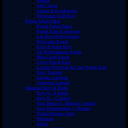
Stroller
Soft Carrier
Sampo & Kondisioner
Perawatan Kulit Bayi
Popok Sekali Pakai
Popok Sekali Pakai
Popok Kain & Aksesori
Lap Bayi & Penyangga
Perawatan Popok
Krim & Salep Bayi
Tas Perlengkapan Popok
Meja Ganti Popok
Cover Popok Kain
Lapisan Penyerap & Liner Popok Kain
Potty Training
Bangku Langkah
Detergent Laundry
Makanan Bayi & Balita
Bayi (0 - 6 bulan)
Bayi (6 - 12 bulan)
Susu Batita (1- dibawah 3 tahun)
Susu Pertumbuhan (>3Tahun)
Nutrisi Khusus Anak
Minuman
Sereal