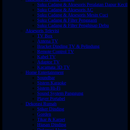
Suku Cadang & Aksesoris Peralatan Dapur Kecil
Suku Cadang & Aksesoris AC
Suku Cadang & Aksesoris Mesin Cuci
Suku Cadang & Filter Pengganti
Suku Cadang & Filter Penghisap Debu
Aksesoris Televisi
TV Box
Antena TV
Bracket Dinding TV & Pelindung
Remote Control TV
Kabel TV
Adaptor TV
Kacamata 3D TV
Home Entertainment
Soundbar
Sistem Karaoke
Sistem Hi-Fi
Sound System Panggung
Player Portabel
Dekorasi Rumah
Stiker Dinding
Gorden
Tikar & Karpet
Hiasan Dinding
Dekorasi Aksen