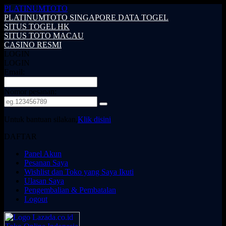
PLATINUMTOTO
PLATINUMTOTO SINGAPORE DATA TOGEL
SITUS TOGEL HK
SITUS TOTO MACAU
CASINO RESMI
LOGIN
LOGIN
Email:
Nomor pesanan:
Untuk bantuan silakan,
Klik disini
DAFTAR
Panel Akun
Pesanan Saya
Wishlist dan Toko yang Saya Ikuti
Ulasan Saya
Pengembalian & Pembatalan
Logout