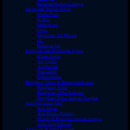
Peralatan Dapur Lainnya
Elektronik Rumah Besar
Mesin Cuci
Kulkas
Microwave
Oven
Dispenser Air Minum
AC
Pemanas Air
Penyejuk dan Pembersih Udara
Kipas Angin
Air Cooler
Air Purifier
Humidifier
Dehumidifier
Penghisap Debu & Perawatan Lantai
Penghisap Debu
Penghisap Debu Robotik
Penghisap Debu dengan Tongkat
Alat Perawatan Diri
Hair Dryer
Alat Penata Rambut
Shaver & Pencukur Kumis Jenggot
Sikat Gigi Elektrik
Aksesoris & Suku Cadang