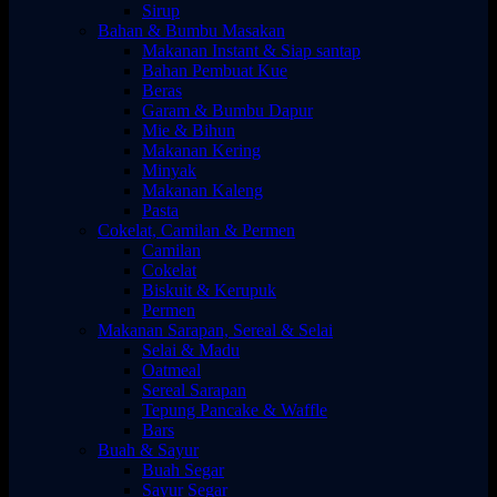
Sirup
Bahan & Bumbu Masakan
Makanan Instant & Siap santap
Bahan Pembuat Kue
Beras
Garam & Bumbu Dapur
Mie & Bihun
Makanan Kering
Minyak
Makanan Kaleng
Pasta
Cokelat, Camilan & Permen
Camilan
Cokelat
Biskuit & Kerupuk
Permen
Makanan Sarapan, Sereal & Selai
Selai & Madu
Oatmeal
Sereal Sarapan
Tepung Pancake & Waffle
Bars
Buah & Sayur
Buah Segar
Sayur Segar