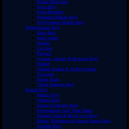
Bantal Menyusui
Kursi Bayi
Food Blenders
Peralatan Makan Bayi
Set Peralatan Makan Bayi
Perlengkapan Bayi
Sling Bayi
Soft Carrier
Stroller
Car Seat
Playard
Ayunan, Jumper & Bouncer Bayi
Walker
Tempat Duduk & Trailer Sepeda
Tas Anak
Koper Anak
Tali & Harness Bayi
Kamar Bayi
Matras Bayi
Selimut Bayi
Seprai Keranjang Bayi
Kelengkapan Alat Tidur Balita
Selimut Tebal & Bed Cover Bayi
Bantal, Pelindung & Sarung Bantal Bayi
Furnitur Bayi