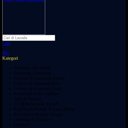
Cari
99+
Kategori
Peralatan Elektronik
Aksesoris Elektronik
Fashion & Aksesoris Wanita
Fashion & Aksesoris Pria
Fashion & Aksesoris Anak
Kesehatan & Kecantikan
Bayi & Mainan
TV & Elektronik Rumah
Keperluan Rumah & Gaya Hidup
Kebutuhan Rumah Tangga
Olahraga & Outdoor
Otomotif