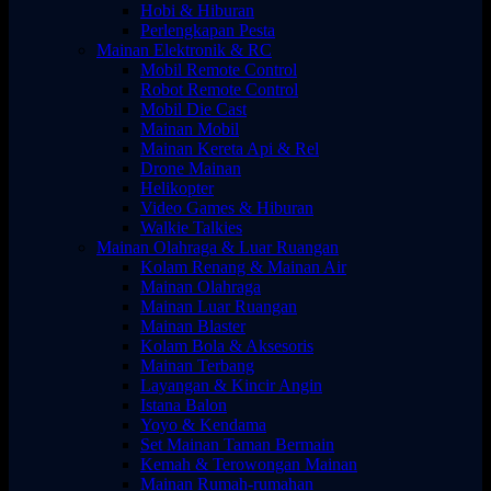
Hobi & Hiburan
Perlengkapan Pesta
Mainan Elektronik & RC
Mobil Remote Control
Robot Remote Control
Mobil Die Cast
Mainan Mobil
Mainan Kereta Api & Rel
Drone Mainan
Helikopter
Video Games & Hiburan
Walkie Talkies
Mainan Olahraga & Luar Ruangan
Kolam Renang & Mainan Air
Mainan Olahraga
Mainan Luar Ruangan
Mainan Blaster
Kolam Bola & Aksesoris
Mainan Terbang
Layangan & Kincir Angin
Istana Balon
Yoyo & Kendama
Set Mainan Taman Bermain
Kemah & Terowongan Mainan
Mainan Rumah-rumahan