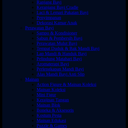
Ranjang Bayi
Keranjang Bayi Cradle
Laci & Lemari Pakaian Bayi
Penyimpanan
Dekorasi Kamar Anak
Perawatan Bayi
Sampo & Kondisioner
Sabun & Pembersih Bayi
Perawatan Mulut Bayi
Tempat Duduk & Bak Mandi Bayi
Lap Mandi & Handuk Bayi
Pelindung Matahari Bayi
Aromaterapi Bayi
Perlengkapan Mandi Bayi
Alas Mandi Bayi Anti Slip
Mainan
Action Figure & Mainan Koleksi
Mainan Koleksi
Mini Figur
Kerajinan Tangan
Mainan Blok
Boneka & Aksesoris
Kostum Pesta
Mainan Edukasi
Puzzle & Games