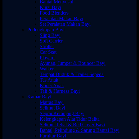
Bantal Menyusui
Kursi Bayi
Food Blenders
Peralatan Makan Bayi
Set Peralatan Makan Bayi
Perlengkapan Bayi
Sling Bayi
Soft Carrier
Stroller
Car Seat
Playard
Ayunan, Jumper & Bouncer Bayi
Walker
Tempat Duduk & Trailer Sepeda
Tas Anak
Koper Anak
Tali & Harness Bayi
Kamar Bayi
Matras Bayi
Selimut Bayi
Seprai Keranjang Bayi
Kelengkapan Alat Tidur Balita
Selimut Tebal & Bed Cover Bayi
Bantal, Pelindung & Sarung Bantal Bayi
Furnitur Bayi