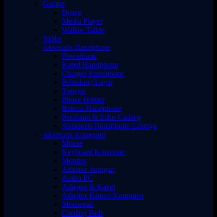
Gadget
Drone
Media Player
Walkie-Talkie
Tablet
Aksesoris Handphone
Powerbank
Kabel Handphone
Charger Handphone
Pelindung Layar
Tongsis
Phone Holder
Baterai Handphone
Peralatan & Suku Cadang
Aksesoris Handphone Lainnya
Aksesoris Komputer
Mouse
Keyboard Komputer
Monitor
Adaptor Jaringan
Audio PC
Adaptor & Kabel
Adaptor Baterai Komputer
Mousepad
Cooling Pads