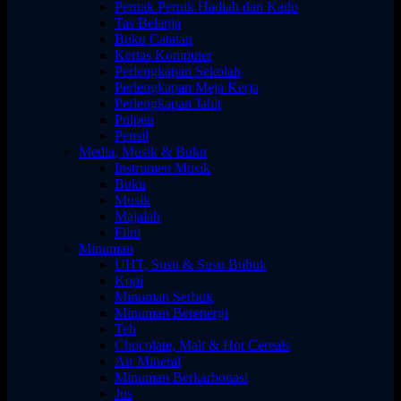
Pernak Pernik Hadiah dan Kado
Tas Belanja
Buku Catatan
Kertas Komputer
Perlengkapan Sekolah
Perlengkapan Meja Kerja
Perlengkapan Jahit
Pulpen
Pensil
Media, Musik & Buku
Instrumen Musik
Buku
Musik
Majalah
Film
Minuman
UHT, Susu & Susu Bubuk
Kopi
Minuman Serbuk
Minuman Berenergi
Teh
Chocolate, Malt & Hot Cereals
Air Mineral
Minuman Berkarbonasi
Jus