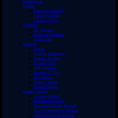
Handphone
Laptop
Laptop Consumer
Laptop Gaming
Laptop 2-in-1s
Desktop
PC Gaming
Komputer Rakitan
All-In-One
Kamera
DSLR
Kamera Mirrorless
Kamera Pocket
Kamera Aksi
360 Cameras
Kamera CCTV
IP Cameras
Video Camera
Kamera Instan
Game Console
Gaming Konsol
Permainan Konsol
Pengontrol Game Konsol
Konsol Pelindung Penutup
Aksesoris Game Konsol