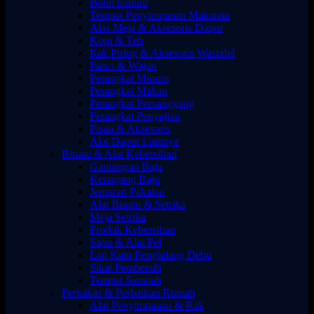
Botol minum
Tempat Penyimpanan Makanan
Alas Meja & Aksesoris Dapur
Kopi & Teh
Rak Piring & Aksesoris Wastafel
Panci & Wajan
Perangkat Minum
Perangkat Makan
Perangkat Pemanggang
Perangkat Penyajian
Pisau & Aksesoris
Alat Dapur Lainnya
Binatu & Alat Kebersihan
Gantungan Baju
Keranjang Baju
Jemuran Pakaian
Alat Binatu & Setrika
Meja Setrika
Produk Kebersihan
Sapu & Alat Pel
Lap Kain Penghilang Debu
Sikat Pembersih
Tempat Sampah
Perkakas & Perbaikan Rumah
Alat Penyimpanan & Rak