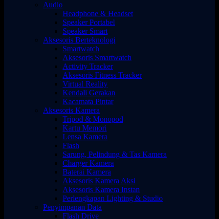
Audio
Headphone & Headset
Speaker Portabel
Speaker Smart
Aksesoris Berteknologi
Smartwatch
Aksesoris Smartwatch
Activity Tracker
Aksesoris Fitness Tracker
Virtual Reality
Kendali Gerakan
Kacamata Pintar
Aksesoris Kamera
Tripod & Monopod
Kartu Memori
Lensa Kamera
Flash
Sarung, Pelindung & Tas Kamera
Charger Kamera
Baterai Kamera
Aksesoris Kamera Aksi
Aksesoris Kamera Instan
Perlengkapan Lighting & Studio
Penyimpanan Data
Flash Drive