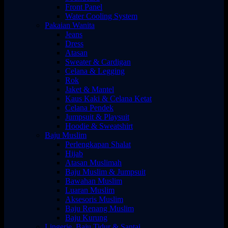
Front Panel
Water Cooling System
Pakaian Wanita
Jeans
Dress
Atasan
Sweater & Cardigan
Celana & Legging
Rok
Jaket & Mantel
Kaus Kaki & Celana Ketat
Celana Pendek
Jumpsuit & Playsuit
Hoodie & Sweatshirt
Baju Muslim
Perlengkapan Shalat
Hijab
Atasan Muslimah
Baju Muslim & Jumpsuit
Bawahan Muslim
Luaran Muslim
Aksesoris Muslim
Baju Renang Muslim
Baju Kurung
Lingerie, Baju Tidur & Santai