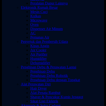
Peralatan Dapur Lainnya
Elektronik Rumah Besar
Mesin Cuci
Kulkas
Microwave
Oven
Dispenser Air Minum
AC
Pemanas Air
Penyejuk dan Pembersih Udara
Kipas Angin
Air Cooler
Air Purifier
Humidifier
Dehumidifier
Penghisap Debu & Perawatan Lantai
Penghisap Debu
Penghisap Debu Robotik
Penghisap Debu dengan Tongkat
Alat Perawatan Diri
Hair Dryer
Alat Penata Rambut
Shaver & Pencukur Kumis Jenggot
Sikat Gigi Elektrik
Aksesoris & Suku Cadang