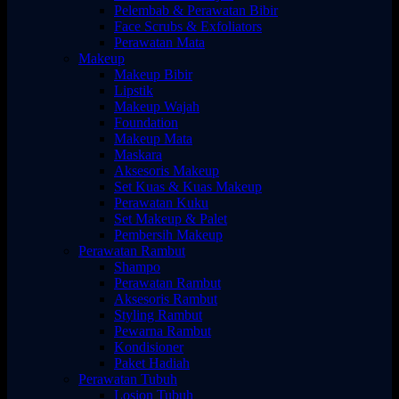
Pelembab & Perawatan Bibir
Face Scrubs & Exfoliators
Perawatan Mata
Makeup
Makeup Bibir
Lipstik
Makeup Wajah
Foundation
Makeup Mata
Maskara
Aksesoris Makeup
Set Kuas & Kuas Makeup
Perawatan Kuku
Set Makeup & Palet
Pembersih Makeup
Perawatan Rambut
Shampo
Perawatan Rambut
Aksesoris Rambut
Styling Rambut
Pewarna Rambut
Kondisioner
Paket Hadiah
Perawatan Tubuh
Losion Tubuh