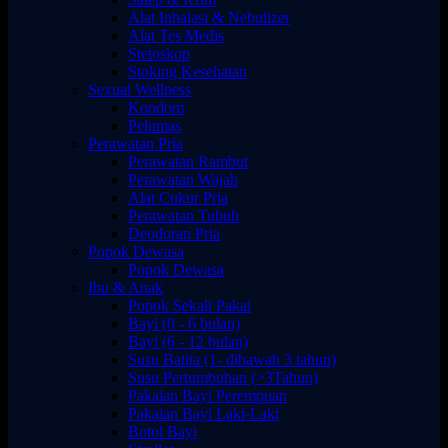
Alat Inhalasi & Nebulizer
Alat Tes Medis
Stetoskop
Stoking Kesehatan
Sexual Wellness
Kondom
Pelumas
Perawatan Pria
Perawatan Rambut
Perawatan Wajah
Alat Cukur Pria
Perawatan Tubuh
Deodoran Pria
Popok Dewasa
Popok Dewasa
Ibu & Anak
Popok Sekali Pakai
Bayi (0 - 6 bulan)
Bayi (6 - 12 bulan)
Susu Batita (1- dibawah 3 tahun)
Susu Pertumbuhan (>3Tahun)
Pakaian Bayi Perempuan
Pakaian Bayi Laki-Laki
Botol Bayi