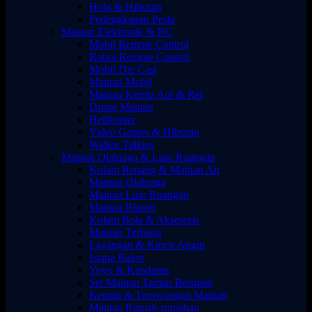
Hobi & Hiburan
Perlengkapan Pesta
Mainan Elektronik & RC
Mobil Remote Control
Robot Remote Control
Mobil Die Cast
Mainan Mobil
Mainan Kereta Api & Rel
Drone Mainan
Helikopter
Video Games & Hiburan
Walkie Talkies
Mainan Olahraga & Luar Ruangan
Kolam Renang & Mainan Air
Mainan Olahraga
Mainan Luar Ruangan
Mainan Blaster
Kolam Bola & Aksesoris
Mainan Terbang
Layangan & Kincir Angin
Istana Balon
Yoyo & Kendama
Set Mainan Taman Bermain
Kemah & Terowongan Mainan
Mainan Rumah-rumahan