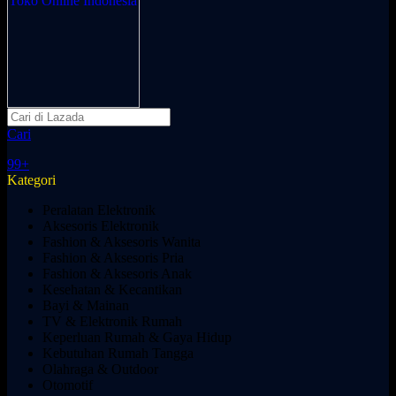
Cari
99+
Kategori
Peralatan Elektronik
Aksesoris Elektronik
Fashion & Aksesoris Wanita
Fashion & Aksesoris Pria
Fashion & Aksesoris Anak
Kesehatan & Kecantikan
Bayi & Mainan
TV & Elektronik Rumah
Keperluan Rumah & Gaya Hidup
Kebutuhan Rumah Tangga
Olahraga & Outdoor
Otomotif