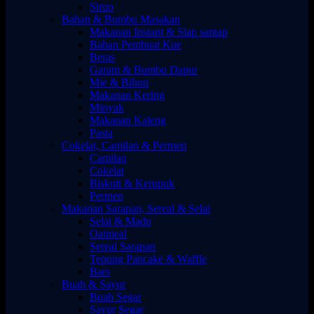
Sirup
Bahan & Bumbu Masakan
Makanan Instant & Siap santap
Bahan Pembuat Kue
Beras
Garam & Bumbu Dapur
Mie & Bihun
Makanan Kering
Minyak
Makanan Kaleng
Pasta
Cokelat, Camilan & Permen
Camilan
Cokelat
Biskuit & Kerupuk
Permen
Makanan Sarapan, Sereal & Selai
Selai & Madu
Oatmeal
Sereal Sarapan
Tepung Pancake & Waffle
Bars
Buah & Sayur
Buah Segar
Sayur Segar