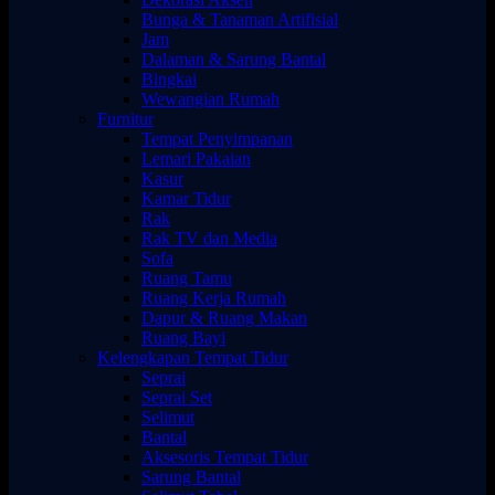
Bunga & Tanaman Artifisial
Jam
Dalaman & Sarung Bantal
Bingkai
Wewangian Rumah
Furnitur
Tempat Penyimpanan
Lemari Pakaian
Kasur
Kamar Tidur
Rak
Rak TV dan Media
Sofa
Ruang Tamu
Ruang Kerja Rumah
Dapur & Ruang Makan
Ruang Bayi
Kelengkapan Tempat Tidur
Seprai
Seprai Set
Selimut
Bantal
Aksesoris Tempat Tidur
Sarung Bantal