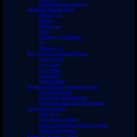
Peralatan Dapur Lainnya
Elektronik Rumah Besar
Mesin Cuci
Kulkas
Microwave
Oven
Dispenser Air Minum
AC
Pemanas Air
Penyejuk dan Pembersih Udara
Kipas Angin
Air Cooler
Air Purifier
Humidifier
Dehumidifier
Penghisap Debu & Perawatan Lantai
Penghisap Debu
Penghisap Debu Robotik
Penghisap Debu dengan Tongkat
Alat Perawatan Diri
Hair Dryer
Alat Penata Rambut
Shaver & Pencukur Kumis Jenggot
Sikat Gigi Elektrik
Aksesoris & Suku Cadang