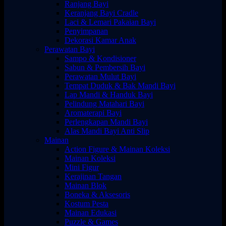
Ranjang Bayi
Keranjang Bayi Cradle
Laci & Lemari Pakaian Bayi
Penyimpanan
Dekorasi Kamar Anak
Perawatan Bayi
Sampo & Kondisioner
Sabun & Pembersih Bayi
Perawatan Mulut Bayi
Tempat Duduk & Bak Mandi Bayi
Lap Mandi & Handuk Bayi
Pelindung Matahari Bayi
Aromaterapi Bayi
Perlengkapan Mandi Bayi
Alas Mandi Bayi Anti Slip
Mainan
Action Figure & Mainan Koleksi
Mainan Koleksi
Mini Figur
Kerajinan Tangan
Mainan Blok
Boneka & Aksesoris
Kostum Pesta
Mainan Edukasi
Puzzle & Games