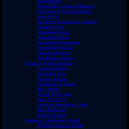
Botol minum
Tempat Penyimpanan Makanan
Alas Meja & Aksesoris Dapur
Kopi & Teh
Rak Piring & Aksesoris Wastafel
Panci & Wajan
Perangkat Minum
Perangkat Makan
Perangkat Pemanggang
Perangkat Penyajian
Pisau & Aksesoris
Alat Dapur Lainnya
Binatu & Alat Kebersihan
Gantungan Baju
Keranjang Baju
Jemuran Pakaian
Alat Binatu & Setrika
Meja Setrika
Produk Kebersihan
Sapu & Alat Pel
Lap Kain Penghilang Debu
Sikat Pembersih
Tempat Sampah
Perkakas & Perbaikan Rumah
Alat Penyimpanan & Rak