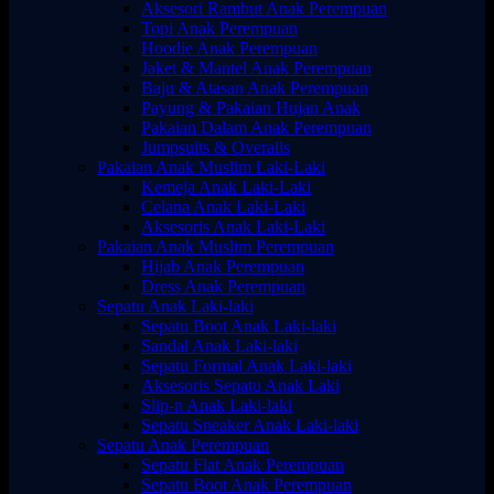
Aksesori Rambut Anak Perempuan
Topi Anak Perempuan
Hoodie Anak Perempuan
Jaket & Mantel Anak Perempuan
Baju & Atasan Anak Perempuan
Payung & Pakaian Hujan Anak
Pakaian Dalam Anak Perempuan
Jumpsuits & Overalls
Pakaian Anak Muslim Laki-Laki
Kemeja Anak Laki-Laki
Celana Anak Laki-Laki
Aksesoris Anak Laki-Laki
Pakaian Anak Muslim Perempuan
Hijab Anak Perempuan
Dress Anak Perempuan
Sepatu Anak Laki-laki
Sepatu Boot Anak Laki-laki
Sandal Anak Laki-laki
Sepatu Formal Anak Laki-laki
Aksesoris Sepatu Anak Laki
Slip-n Anak Laki-laki
Sepatu Sneaker Anak Laki-laki
Sepatu Anak Perempuan
Sepatu Flat Anak Perempuan
Sepatu Boot Anak Perempuan