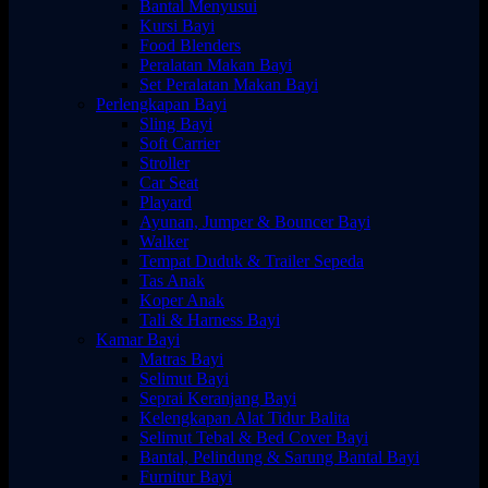
Bantal Menyusui
Kursi Bayi
Food Blenders
Peralatan Makan Bayi
Set Peralatan Makan Bayi
Perlengkapan Bayi
Sling Bayi
Soft Carrier
Stroller
Car Seat
Playard
Ayunan, Jumper & Bouncer Bayi
Walker
Tempat Duduk & Trailer Sepeda
Tas Anak
Koper Anak
Tali & Harness Bayi
Kamar Bayi
Matras Bayi
Selimut Bayi
Seprai Keranjang Bayi
Kelengkapan Alat Tidur Balita
Selimut Tebal & Bed Cover Bayi
Bantal, Pelindung & Sarung Bantal Bayi
Furnitur Bayi