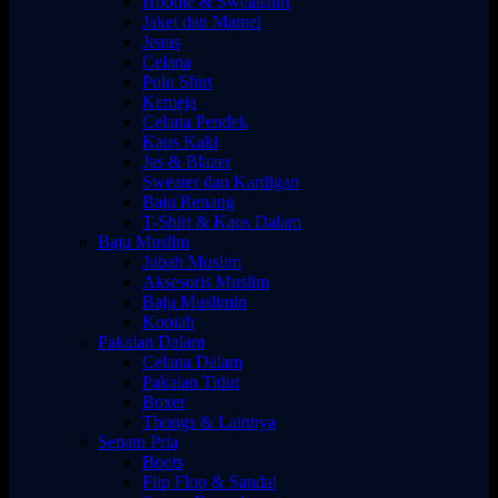
Hoodie & Sweatshirt
Jaket dan Mantel
Jeans
Celana
Polo Shirt
Kemeja
Celana Pendek
Kaus Kaki
Jas & Blazer
Sweater dan Kardigan
Baju Renang
T-Shirt & Kaos Dalam
Baju Muslim
Jubah Muslim
Aksesoris Muslim
Baju Muslimin
Kopiah
Pakaian Dalam
Celana Dalam
Pakaian Tidur
Boxer
Thongs & Lainnya
Sepatu Pria
Boots
Flip Flop & Sandal