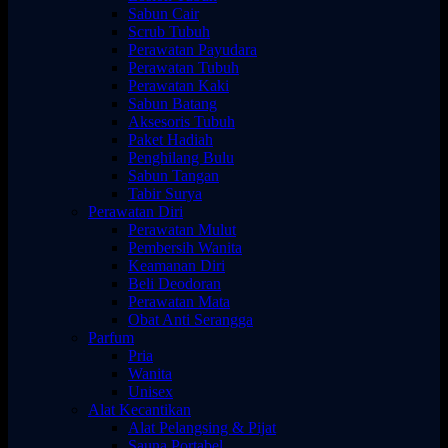
Sabun Cair
Scrub Tubuh
Perawatan Payudara
Perawatan Tubuh
Perawatan Kaki
Sabun Batang
Aksesoris Tubuh
Paket Hadiah
Penghilang Bulu
Sabun Tangan
Tabir Surya
Perawatan Diri
Perawatan Mulut
Pembersih Wanita
Keamanan Diri
Beli Deodoran
Perawatan Mata
Obat Anti Serangga
Parfum
Pria
Wanita
Unisex
Alat Kecantikan
Alat Pelangsing & Pijat
Sauna Portabel