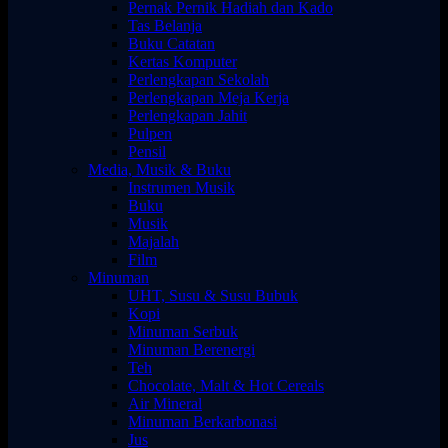
Pernak Pernik Hadiah dan Kado
Tas Belanja
Buku Catatan
Kertas Komputer
Perlengkapan Sekolah
Perlengkapan Meja Kerja
Perlengkapan Jahit
Pulpen
Pensil
Media, Musik & Buku
Instrumen Musik
Buku
Musik
Majalah
Film
Minuman
UHT, Susu & Susu Bubuk
Kopi
Minuman Serbuk
Minuman Berenergi
Teh
Chocolate, Malt & Hot Cereals
Air Mineral
Minuman Berkarbonasi
Jus