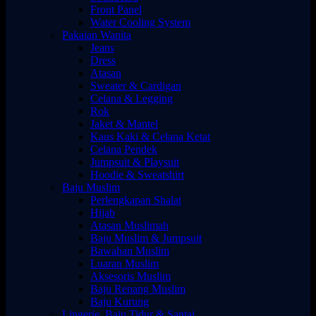
Front Panel
Water Cooling System
Pakaian Wanita
Jeans
Dress
Atasan
Sweater & Cardigan
Celana & Legging
Rok
Jaket & Mantel
Kaus Kaki & Celana Ketat
Celana Pendek
Jumpsuit & Playsuit
Hoodie & Sweatshirt
Baju Muslim
Perlengkapan Shalat
Hijab
Atasan Muslimah
Baju Muslim & Jumpsuit
Bawahan Muslim
Luaran Muslim
Aksesoris Muslim
Baju Renang Muslim
Baju Kurung
Lingerie, Baju Tidur & Santai