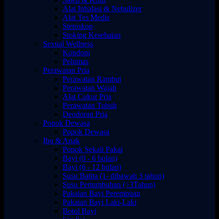
Alat Inhalasi & Nebulizer
Alat Tes Medis
Stetoskop
Stoking Kesehatan
Sexual Wellness
Kondom
Pelumas
Perawatan Pria
Perawatan Rambut
Perawatan Wajah
Alat Cukur Pria
Perawatan Tubuh
Deodoran Pria
Popok Dewasa
Popok Dewasa
Ibu & Anak
Popok Sekali Pakai
Bayi (0 - 6 bulan)
Bayi (6 - 12 bulan)
Susu Batita (1- dibawah 3 tahun)
Susu Pertumbuhan (>3Tahun)
Pakaian Bayi Perempuan
Pakaian Bayi Laki-Laki
Botol Bayi