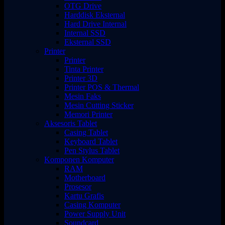
OTG Drive
Harddisk Eksternal
Hard Drive Internal
Internal SSD
Eksternal SSD
Printer
Printer
Tinta Printer
Printer 3D
Printer POS & Thermal
Mesin Faks
Mesin Cutting Sticker
Memori Printer
Aksesoris Tablet
Casing Tablet
Keyboard Tablet
Pen Stylus Tablet
Komponen Komputer
RAM
Motherboard
Prosesor
Kartu Grafis
Casing Komputer
Power Supply Unit
Soundcard