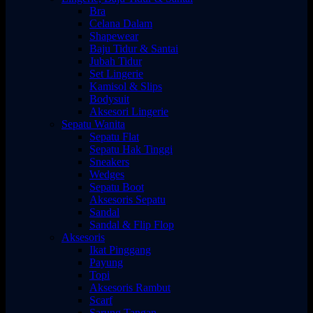
Bra
Celana Dalam
Shapewear
Baju Tidur & Santai
Jubah Tidur
Set Lingerie
Kamisol & Slips
Bodysuit
Aksesori Lingerie
Sepatu Wanita
Sepatu Flat
Sepatu Hak Tinggi
Sneakers
Wedges
Sepatu Boot
Aksesoris Sepatu
Sandal
Sandal & Flip Flop
Aksesoris
Ikat Pinggang
Payung
Topi
Aksesoris Rambut
Scarf
Sarung Tangan