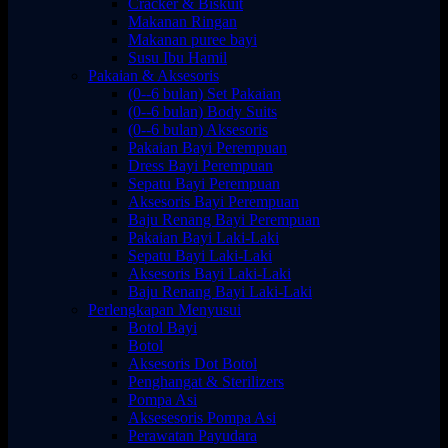
Cracker & Biskuit
Makanan Ringan
Makanan puree bayi
Susu Ibu Hamil
Pakaian & Aksesoris
(0--6 bulan) Set Pakaian
(0--6 bulan) Body Suits
(0--6 bulan) Aksesoris
Pakaian Bayi Perempuan
Dress Bayi Perempuan
Sepatu Bayi Perempuan
Aksesoris Bayi Perempuan
Baju Renang Bayi Perempuan
Pakaian Bayi Laki-Laki
Sepatu Bayi Laki-Laki
Aksesoris Bayi Laki-Laki
Baju Renang Bayi Laki-Laki
Perlengkapan Menyusui
Botol Bayi
Botol
Aksesoris Dot Botol
Penghangat & Sterilizers
Pompa Asi
Aksesesoris Pompa Asi
Perawatan Payudara