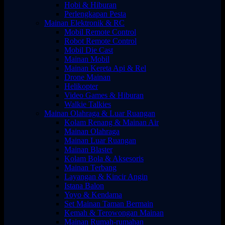
Hobi & Hiburan
Perlengkapan Pesta
Mainan Elektronik & RC
Mobil Remote Control
Robot Remote Control
Mobil Die Cast
Mainan Mobil
Mainan Kereta Api & Rel
Drone Mainan
Helikopter
Video Games & Hiburan
Walkie Talkies
Mainan Olahraga & Luar Ruangan
Kolam Renang & Mainan Air
Mainan Olahraga
Mainan Luar Ruangan
Mainan Blaster
Kolam Bola & Aksesoris
Mainan Terbang
Layangan & Kincir Angin
Istana Balon
Yoyo & Kendama
Set Mainan Taman Bermain
Kemah & Terowongan Mainan
Mainan Rumah-rumahan