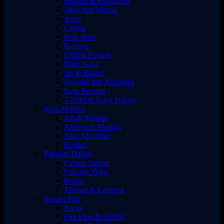
Hoodie & Sweatshirt
Jaket dan Mantel
Jeans
Celana
Polo Shirt
Kemeja
Celana Pendek
Kaus Kaki
Jas & Blazer
Sweater dan Kardigan
Baju Renang
T-Shirt & Kaos Dalam
Baju Muslim
Jubah Muslim
Aksesoris Muslim
Baju Muslimin
Kopiah
Pakaian Dalam
Celana Dalam
Pakaian Tidur
Boxer
Thongs & Lainnya
Sepatu Pria
Boots
Flip Flop & Sandal