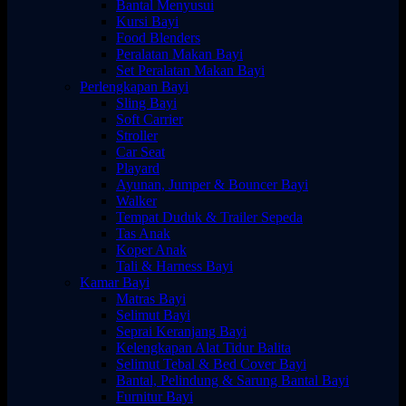
Bantal Menyusui
Kursi Bayi
Food Blenders
Peralatan Makan Bayi
Set Peralatan Makan Bayi
Perlengkapan Bayi
Sling Bayi
Soft Carrier
Stroller
Car Seat
Playard
Ayunan, Jumper & Bouncer Bayi
Walker
Tempat Duduk & Trailer Sepeda
Tas Anak
Koper Anak
Tali & Harness Bayi
Kamar Bayi
Matras Bayi
Selimut Bayi
Seprai Keranjang Bayi
Kelengkapan Alat Tidur Balita
Selimut Tebal & Bed Cover Bayi
Bantal, Pelindung & Sarung Bantal Bayi
Furnitur Bayi