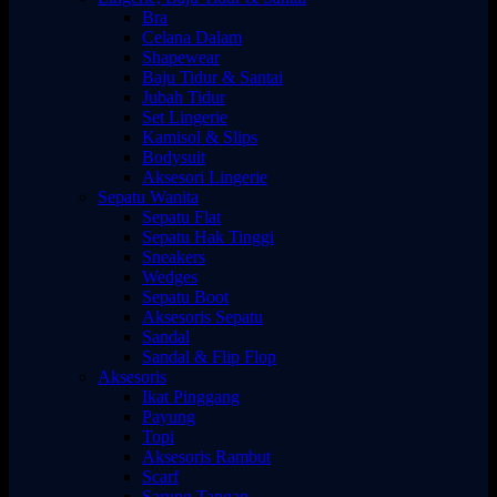
Bra
Celana Dalam
Shapewear
Baju Tidur & Santai
Jubah Tidur
Set Lingerie
Kamisol & Slips
Bodysuit
Aksesori Lingerie
Sepatu Wanita
Sepatu Flat
Sepatu Hak Tinggi
Sneakers
Wedges
Sepatu Boot
Aksesoris Sepatu
Sandal
Sandal & Flip Flop
Aksesoris
Ikat Pinggang
Payung
Topi
Aksesoris Rambut
Scarf
Sarung Tangan