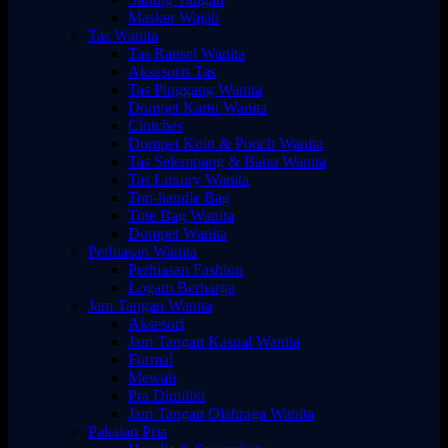
Masker Wajah
Tas Wanita
Tas Ransel Wanita
Aksesoris Tas
Tas Pinggang Wanita
Dompet Kartu Wanita
Clutches
Dompet Koin & Pouch Wanita
Tas Selempang & Bahu Wanita
Tas Luxury Wanita
Top-handle Bag
Tote Bag Wanita
Dompet Wanita
Perhiasan Wanita
Perhiasan Fashion
Logam Berharga
Jam Tangan Wanita
Aksesori
Jam Tangan Kasual Wanita
Formal
Mewah
Pra Dimiliki
Jam Tangan Olahraga Wanita
Pakaian Pria