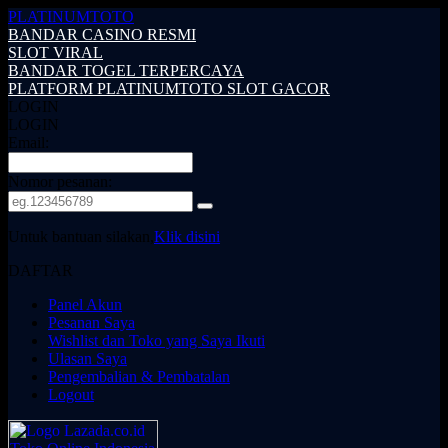
PLATINUMTOTO
BANDAR CASINO RESMI
SLOT VIRAL
BANDAR TOGEL TERPERCAYA
PLATFORM PLATINUMTOTO SLOT GACOR
LOGIN
LOGIN
Email:
Nomor pesanan:
Untuk bantuan silakan,
Klik disini
DAFTAR
Panel Akun
Pesanan Saya
Wishlist dan Toko yang Saya Ikuti
Ulasan Saya
Pengembalian & Pembatalan
Logout