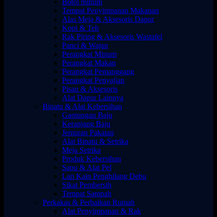
Botol minum
Tempat Penyimpanan Makanan
Alas Meja & Aksesoris Dapur
Kopi & Teh
Rak Piring & Aksesoris Wastafel
Panci & Wajan
Perangkat Minum
Perangkat Makan
Perangkat Pemanggang
Perangkat Penyajian
Pisau & Aksesoris
Alat Dapur Lainnya
Binatu & Alat Kebersihan
Gantungan Baju
Keranjang Baju
Jemuran Pakaian
Alat Binatu & Setrika
Meja Setrika
Produk Kebersihan
Sapu & Alat Pel
Lap Kain Penghilang Debu
Sikat Pembersih
Tempat Sampah
Perkakas & Perbaikan Rumah
Alat Penyimpanan & Rak