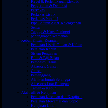
Kabel & Perlengkapan Elektrik
Pengecatan & Dekorasi
Perkakas
Perkakas Listrik
Perkakas Portabel
Pipa Saluran Air & Kelengkapan
Senter
Tangga & Kursi Peninggi
perlengkapan keamanan
Kebun & Luar Ruangan
Peralatan Listrik Taman & Kebun
Peralatan Kebun
Sistem Pengairan
Bibit & Biji Bijian
Pembasmi Hama
Aksesoris Genset
Genset
Pemanggang
Alat Pembunuh Serangga
Aksesoris Luar Ruangan
Taman & Kebun
Alat Tulis & Kerajinan
Peralatan Kesenian dan Kerajinan
Peralatan Mewarnai dan Copic
Kerajinan Umum