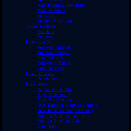
Alat Inhalasi & Nebulizer
Alat Tes Medis
Stetoskop
Stoking Kesehatan
Sexual Wellness
Kondom
Pelumas
Perawatan Pria
Perawatan Rambut
Perawatan Wajah
Alat Cukur Pria
Perawatan Tubuh
Deodoran Pria
Popok Dewasa
Popok Dewasa
Ibu & Anak
Popok Sekali Pakai
Bayi (0 - 6 bulan)
Bayi (6 - 12 bulan)
Susu Batita (1- dibawah 3 tahun)
Susu Pertumbuhan (>3Tahun)
Pakaian Bayi Perempuan
Pakaian Bayi Laki-Laki
Botol Bayi