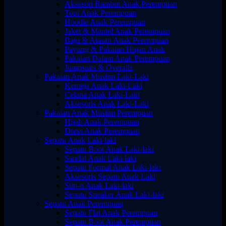
Aksesori Rambut Anak Perempuan
Topi Anak Perempuan
Hoodie Anak Perempuan
Jaket & Mantel Anak Perempuan
Baju & Atasan Anak Perempuan
Payung & Pakaian Hujan Anak
Pakaian Dalam Anak Perempuan
Jumpsuits & Overalls
Pakaian Anak Muslim Laki-Laki
Kemeja Anak Laki-Laki
Celana Anak Laki-Laki
Aksesoris Anak Laki-Laki
Pakaian Anak Muslim Perempuan
Hijab Anak Perempuan
Dress Anak Perempuan
Sepatu Anak Laki-laki
Sepatu Boot Anak Laki-laki
Sandal Anak Laki-laki
Sepatu Formal Anak Laki-laki
Aksesoris Sepatu Anak Laki
Slip-n Anak Laki-laki
Sepatu Sneaker Anak Laki-laki
Sepatu Anak Perempuan
Sepatu Flat Anak Perempuan
Sepatu Boot Anak Perempuan