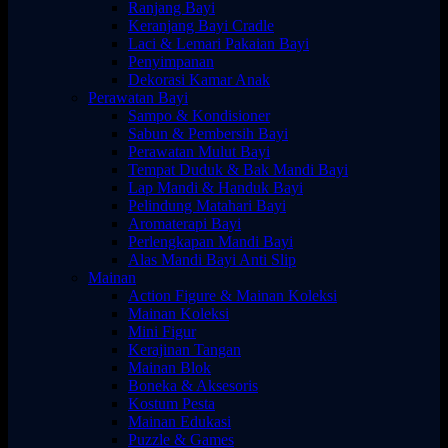
Ranjang Bayi
Keranjang Bayi Cradle
Laci & Lemari Pakaian Bayi
Penyimpanan
Dekorasi Kamar Anak
Perawatan Bayi
Sampo & Kondisioner
Sabun & Pembersih Bayi
Perawatan Mulut Bayi
Tempat Duduk & Bak Mandi Bayi
Lap Mandi & Handuk Bayi
Pelindung Matahari Bayi
Aromaterapi Bayi
Perlengkapan Mandi Bayi
Alas Mandi Bayi Anti Slip
Mainan
Action Figure & Mainan Koleksi
Mainan Koleksi
Mini Figur
Kerajinan Tangan
Mainan Blok
Boneka & Aksesoris
Kostum Pesta
Mainan Edukasi
Puzzle & Games