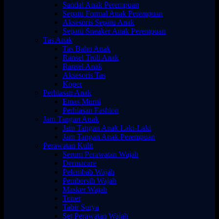
Sandal Anak Perempuan
Sepatu Formal Anak Perempuan
Aksesoris Sepatu Anak
Sepatu Sneaker Anak Perempuan
Tas Anak
Tas Bahu Anak
Ransel Troli Anak
Ransel Anak
Aksesoris Tas
Koper
Perhiasan Anak
Emas Murni
Perhiasan Fashion
Jam Tangan Anak
Jam Tangan Anak Laki-Laki
Jam Tangan Anak Perempuan
Perawatan Kulit
Serum Perawatan Wajah
Dermacare
Pelembab Wajah
Pembersih Wajah
Masker Wajah
Toner
Tabir Surya
Set Perawatan Wajah