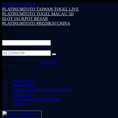
PLATINUMTOTO
PLATINUMTOTO TAIWAN TOGEL LIVE
PLATINUMTOTO TOGEL MACAU 5D
SLOT JACKPOT BESAR
PLATINUMTOTO PREDIKSI CHINA
LOGIN
LOGIN
Email:
Nomor pesanan:
Untuk bantuan silakan,
Klik disini
DAFTAR
Panel Akun
Pesanan Saya
Wishlist dan Toko yang Saya Ikuti
Ulasan Saya
Pengembalian & Pembatalan
Logout