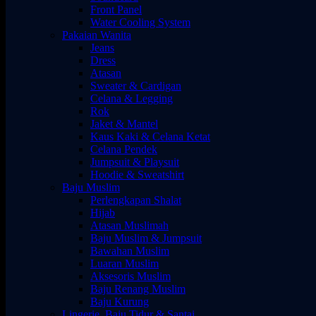
Front Panel
Water Cooling System
Pakaian Wanita
Jeans
Dress
Atasan
Sweater & Cardigan
Celana & Legging
Rok
Jaket & Mantel
Kaus Kaki & Celana Ketat
Celana Pendek
Jumpsuit & Playsuit
Hoodie & Sweatshirt
Baju Muslim
Perlengkapan Shalat
Hijab
Atasan Muslimah
Baju Muslim & Jumpsuit
Bawahan Muslim
Luaran Muslim
Aksesoris Muslim
Baju Renang Muslim
Baju Kurung
Lingerie, Baju Tidur & Santai