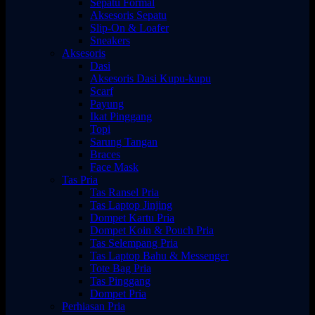
Sepatu Formal
Aksesoris Sepatu
Slip-On & Loafer
Sneakers
Aksesoris
Dasi
Aksesoris Dasi Kupu-kupu
Scarf
Payung
Ikat Pinggang
Topi
Sarung Tangan
Braces
Face Mask
Tas Pria
Tas Ransel Pria
Tas Laptop Jinjing
Dompet Kartu Pria
Dompet Koin & Pouch Pria
Tas Selempang Pria
Tas Laptop Bahu & Messenger
Tote Bag Pria
Tas Pinggang
Dompet Pria
Perhiasan Pria