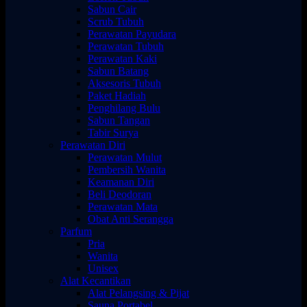
Sabun Cair
Scrub Tubuh
Perawatan Payudara
Perawatan Tubuh
Perawatan Kaki
Sabun Batang
Aksesoris Tubuh
Paket Hadiah
Penghilang Bulu
Sabun Tangan
Tabir Surya
Perawatan Diri
Perawatan Mulut
Pembersih Wanita
Keamanan Diri
Beli Deodoran
Perawatan Mata
Obat Anti Serangga
Parfum
Pria
Wanita
Unisex
Alat Kecantikan
Alat Pelangsing & Pijat
Sauna Portabel