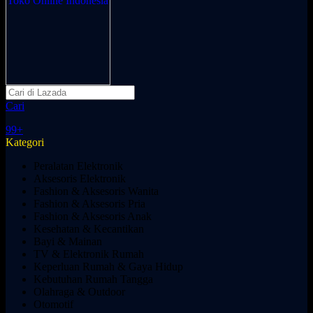
Cari
99+
Kategori
Peralatan Elektronik
Aksesoris Elektronik
Fashion & Aksesoris Wanita
Fashion & Aksesoris Pria
Fashion & Aksesoris Anak
Kesehatan & Kecantikan
Bayi & Mainan
TV & Elektronik Rumah
Keperluan Rumah & Gaya Hidup
Kebutuhan Rumah Tangga
Olahraga & Outdoor
Otomotif