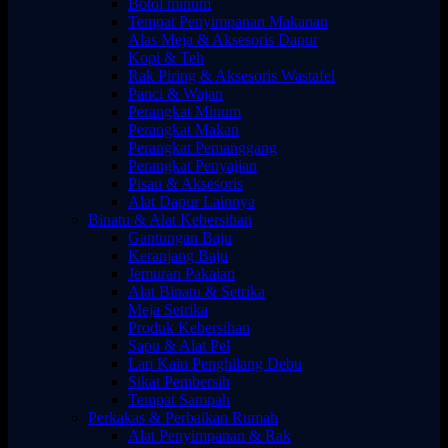
Botol minum
Tempat Penyimpanan Makanan
Alas Meja & Aksesoris Dapur
Kopi & Teh
Rak Piring & Aksesoris Wastafel
Panci & Wajan
Perangkat Minum
Perangkat Makan
Perangkat Pemanggang
Perangkat Penyajian
Pisau & Aksesoris
Alat Dapur Lainnya
Binatu & Alat Kebersihan
Gantungan Baju
Keranjang Baju
Jemuran Pakaian
Alat Binatu & Setrika
Meja Setrika
Produk Kebersihan
Sapu & Alat Pel
Lap Kain Penghilang Debu
Sikat Pembersih
Tempat Sampah
Perkakas & Perbaikan Rumah
Alat Penyimpanan & Rak