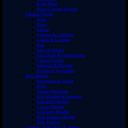
Front Panel
Water Cooling System
Pakaian Wanita
Jeans
Dress
Atasan
Sweater & Cardigan
Celana & Legging
Rok
Jaket & Mantel
Kaus Kaki & Celana Ketat
Celana Pendek
Jumpsuit & Playsuit
Hoodie & Sweatshirt
Baju Muslim
Perlengkapan Shalat
Hijab
Atasan Muslimah
Baju Muslim & Jumpsuit
Bawahan Muslim
Luaran Muslim
Aksesoris Muslim
Baju Renang Muslim
Baju Kurung
Lingerie, Baju Tidur & Santai