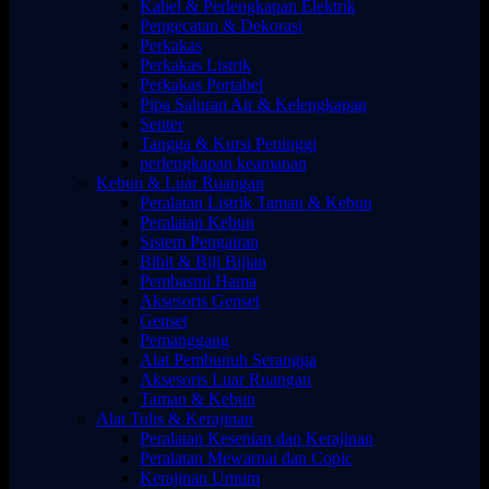
Kabel & Perlengkapan Elektrik
Pengecatan & Dekorasi
Perkakas
Perkakas Listrik
Perkakas Portabel
Pipa Saluran Air & Kelengkapan
Senter
Tangga & Kursi Peninggi
perlengkapan keamanan
Kebun & Luar Ruangan
Peralatan Listrik Taman & Kebun
Peralatan Kebun
Sistem Pengairan
Bibit & Biji Bijian
Pembasmi Hama
Aksesoris Genset
Genset
Pemanggang
Alat Pembunuh Serangga
Aksesoris Luar Ruangan
Taman & Kebun
Alat Tulis & Kerajinan
Peralatan Kesenian dan Kerajinan
Peralatan Mewarnai dan Copic
Kerajinan Umum