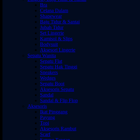
Bra
Celana Dalam
Shapewear
Baju Tidur & Santai
Jubah Tidur
Set Lingerie
Kamisol & Slips
Bodysuit
Aksesori Lingerie
Sepatu Wanita
Sepatu Flat
Sepatu Hak Tinggi
Sneakers
Wedges
Sepatu Boot
Aksesoris Sepatu
Sandal
Sandal & Flip Flop
Aksesoris
Ikat Pinggang
Payung
Topi
Aksesoris Rambut
Scarf
Sarung Tangan