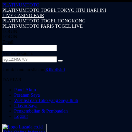
PLATINUMTOTO
PLATINUMTOTO TOGEL TOKYO JITU HARI INI
LIVE CASINO FAIR
PLATINUMTOTO TOGEL HONGKONG
PLATINUMTOTO PARIS TOGEL LIVE
LOGIN
LOGIN
Email:
Nomor pesanan:
Untuk bantuan silakan,
Klik disini
DAFTAR
Panel Akun
Pesanan Saya
Wishlist dan Toko yang Saya Ikuti
Ulasan Saya
Pengembalian & Pembatalan
Logout