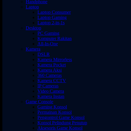
Handphone
Laptop
Laptop Consumer
Laptop Gaming
Laptop 2-in-1s
Desktop
PC Gaming
Komputer Rakitan
All-In-One
Kamera
DSLR
Kamera Mirrorless
Kamera Pocket
Kamera Aksi
360 Cameras
Kamera CCTV
IP Cameras
Video Camera
Kamera Instan
Game Console
Gaming Konsol
Permainan Konsol
Pengontrol Game Konsol
Konsol Pelindung Penutup
Aksesoris Game Konsol