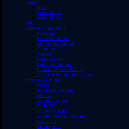
Gadget
Drone
Media Player
Walkie-Talkie
Tablet
Aksesoris Handphone
Powerbank
Kabel Handphone
Charger Handphone
Pelindung Layar
Tongsis
Phone Holder
Baterai Handphone
Peralatan & Suku Cadang
Aksesoris Handphone Lainnya
Aksesoris Komputer
Mouse
Keyboard Komputer
Monitor
Adaptor Jaringan
Audio PC
Adaptor & Kabel
Adaptor Baterai Komputer
Mousepad
Cooling Pads