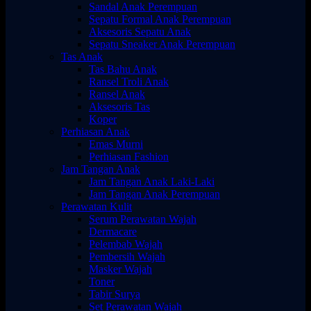
Sandal Anak Perempuan
Sepatu Formal Anak Perempuan
Aksesoris Sepatu Anak
Sepatu Sneaker Anak Perempuan
Tas Anak
Tas Bahu Anak
Ransel Troli Anak
Ransel Anak
Aksesoris Tas
Koper
Perhiasan Anak
Emas Murni
Perhiasan Fashion
Jam Tangan Anak
Jam Tangan Anak Laki-Laki
Jam Tangan Anak Perempuan
Perawatan Kulit
Serum Perawatan Wajah
Dermacare
Pelembab Wajah
Pembersih Wajah
Masker Wajah
Toner
Tabir Surya
Set Perawatan Wajah