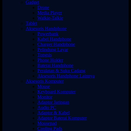
Gadget
Drone
Media Player
Walkie-Talkie
Tablet
Aksesoris Handphone
Powerbank
Kabel Handphone
Charger Handphone
Pelindung Layar
Tongsis
Phone Holder
Baterai Handphone
Peralatan & Suku Cadang
Aksesoris Handphone Lainnya
Aksesoris Komputer
Mouse
Keyboard Komputer
Monitor
Adaptor Jaringan
Audio PC
Adaptor & Kabel
Adaptor Baterai Komputer
Mousepad
Cooling Pads