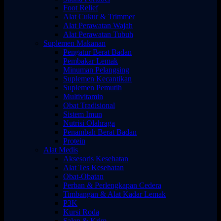
Foot Relief
Alat Cukur & Trimmer
Alat Perawatan Wajah
Alat Perawatan Tubuh
Suplemen Makanan
Pengatur Berat Badan
Pembakar Lemak
Minuman Pelangsing
Suplemen Kecantikan
Suplemen Pemutih
Multivitamin
Obat Tradisional
Sistem Imun
Nutrisi Olahraga
Penambah Berat Badan
Protein
Alat Medis
Aksesoris Kesehatan
Alat Tes Kesehatan
Obat-Obatan
Perban & Perlengkapan Cedera
Timbangan & Alat Kadar Lemak
P3K
Kursi Roda
Salep & Krim