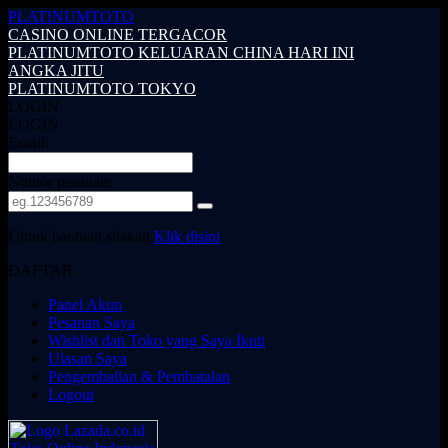
PLATINUMTOTO
CASINO ONLINE TERGACOR
PLATINUMTOTO KELUARAN CHINA HARI INI
ANGKA JITU
PLATINUMTOTO TOKYO
LOGIN
LOGIN
Email:
Nomor pesanan:
Untuk bantuan silakan,
Klik disini
DAFTAR
Panel Akun
Pesanan Saya
Wishlist dan Toko yang Saya Ikuti
Ulasan Saya
Pengembalian & Pembatalan
Logout