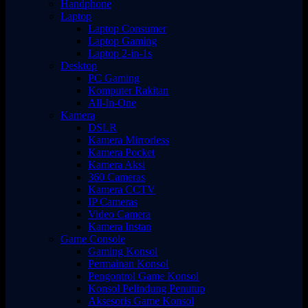
Handphone
Laptop
Laptop Consumer
Laptop Gaming
Laptop 2-in-1s
Desktop
PC Gaming
Komputer Rakitan
All-In-One
Kamera
DSLR
Kamera Mirrorless
Kamera Pocket
Kamera Aksi
360 Cameras
Kamera CCTV
IP Cameras
Video Camera
Kamera Instan
Game Console
Gaming Konsol
Permainan Konsol
Pengontrol Game Konsol
Konsol Pelindung Penutup
Aksesoris Game Konsol