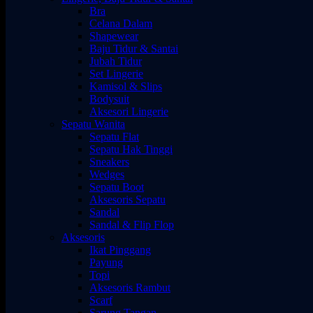
Bra
Celana Dalam
Shapewear
Baju Tidur & Santai
Jubah Tidur
Set Lingerie
Kamisol & Slips
Bodysuit
Aksesori Lingerie
Sepatu Wanita
Sepatu Flat
Sepatu Hak Tinggi
Sneakers
Wedges
Sepatu Boot
Aksesoris Sepatu
Sandal
Sandal & Flip Flop
Aksesoris
Ikat Pinggang
Payung
Topi
Aksesoris Rambut
Scarf
Sarung Tangan