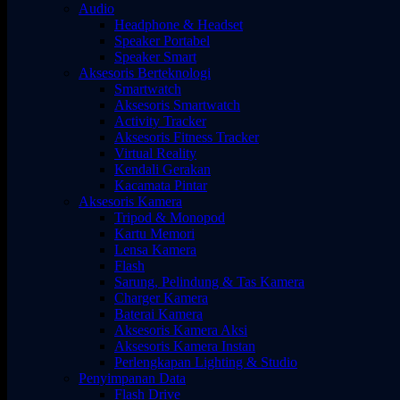
Audio
Headphone & Headset
Speaker Portabel
Speaker Smart
Aksesoris Berteknologi
Smartwatch
Aksesoris Smartwatch
Activity Tracker
Aksesoris Fitness Tracker
Virtual Reality
Kendali Gerakan
Kacamata Pintar
Aksesoris Kamera
Tripod & Monopod
Kartu Memori
Lensa Kamera
Flash
Sarung, Pelindung & Tas Kamera
Charger Kamera
Baterai Kamera
Aksesoris Kamera Aksi
Aksesoris Kamera Instan
Perlengkapan Lighting & Studio
Penyimpanan Data
Flash Drive