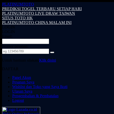
PLATINUMTOTO
PREDIKSI TOGEL TERBARU SETIAP HARI
PLATINUMTOTO LIVE DRAW TAIWAN
SITUS TOTO HK
PLATINUMTOTO CHINA MALAM INI
LOGIN
LOGIN
Email:
Nomor pesanan:
Untuk bantuan silakan,
Klik disini
DAFTAR
Panel Akun
Pesanan Saya
Wishlist dan Toko yang Saya Ikuti
Ulasan Saya
Pengembalian & Pembatalan
Logout