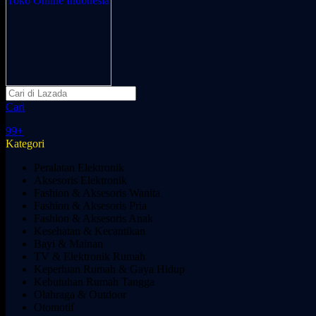
Cari
99+
Kategori
Peralatan Elektronik
Aksesoris Elektronik
Fashion & Aksesoris Wanita
Fashion & Aksesoris Pria
Fashion & Aksesoris Anak
Kesehatan & Kecantikan
Bayi & Mainan
TV & Elektronik Rumah
Keperluan Rumah & Gaya Hidup
Kebutuhan Rumah Tangga
Olahraga & Outdoor
Otomotif