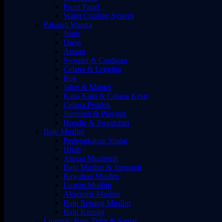
Front Panel
Water Cooling System
Pakaian Wanita
Jeans
Dress
Atasan
Sweater & Cardigan
Celana & Legging
Rok
Jaket & Mantel
Kaus Kaki & Celana Ketat
Celana Pendek
Jumpsuit & Playsuit
Hoodie & Sweatshirt
Baju Muslim
Perlengkapan Shalat
Hijab
Atasan Muslimah
Baju Muslim & Jumpsuit
Bawahan Muslim
Luaran Muslim
Aksesoris Muslim
Baju Renang Muslim
Baju Kurung
Lingerie, Baju Tidur & Santai