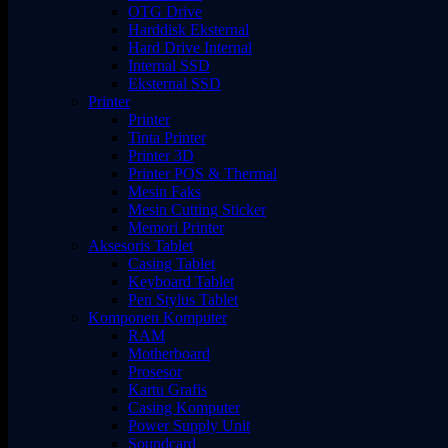
OTG Drive
Harddisk Eksternal
Hard Drive Internal
Internal SSD
Eksternal SSD
Printer
Printer
Tinta Printer
Printer 3D
Printer POS & Thermal
Mesin Faks
Mesin Cutting Sticker
Memori Printer
Aksesoris Tablet
Casing Tablet
Keyboard Tablet
Pen Stylus Tablet
Komponen Komputer
RAM
Motherboard
Prosesor
Kartu Grafis
Casing Komputer
Power Supply Unit
Soundcard