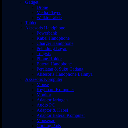
Gadget
Drone
Media Player
Walkie-Talkie
Tablet
Aksesoris Handphone
Powerbank
Kabel Handphone
Charger Handphone
Pelindung Layar
Tongsis
Phone Holder
Baterai Handphone
Peralatan & Suku Cadang
Aksesoris Handphone Lainnya
Aksesoris Komputer
Mouse
Keyboard Komputer
Monitor
Adaptor Jaringan
Audio PC
Adaptor & Kabel
Adaptor Baterai Komputer
Mousepad
Cooling Pads