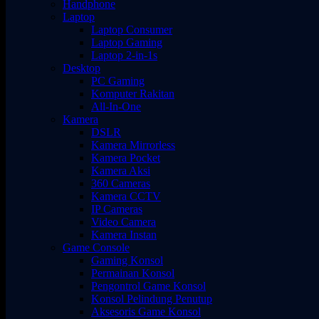
Handphone
Laptop
Laptop Consumer
Laptop Gaming
Laptop 2-in-1s
Desktop
PC Gaming
Komputer Rakitan
All-In-One
Kamera
DSLR
Kamera Mirrorless
Kamera Pocket
Kamera Aksi
360 Cameras
Kamera CCTV
IP Cameras
Video Camera
Kamera Instan
Game Console
Gaming Konsol
Permainan Konsol
Pengontrol Game Konsol
Konsol Pelindung Penutup
Aksesoris Game Konsol