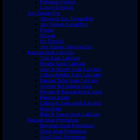
Perhiasan Fashion
Logam Berharga
Jam Tangan Pria
Aksesoris Jam Tangan Pria
Jam Tangan Kasual Pria
Formal
Mewah
Pra Dimiliki
Jam Tangan Olahraga Pria
Pakaian Anak Laki-laki
Topi Anak Laki-laki
Hoodie Anak Laki-laki
Jaket & Mantel Anak Laki-laki
Celana Pendek Anak Laki-laki
Pakaian Tidur Anak Laki-laki
Sweater & Cardigan Anak
Payung & Pakaian Hujan Anak
Pakaian dalam
Celana & Jeans Anak Laki-laki
Kaus Kaki
Baju & Atasan Anak Laki-laki
Pakaian Anak Perempuan
Bawahan Anak Perempuan
Dress Anak Perempuan
Scarf Anak Perempuan