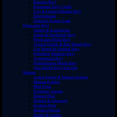
Ranjang Bayi
Keranjang Bayi Cradle
Laci & Lemari Pakaian Bayi
Penyimpanan
Dekorasi Kamar Anak
Perawatan Bayi
Sampo & Kondisioner
Sabun & Pembersih Bayi
Perawatan Mulut Bayi
Tempat Duduk & Bak Mandi Bayi
Lap Mandi & Handuk Bayi
Pelindung Matahari Bayi
Aromaterapi Bayi
Perlengkapan Mandi Bayi
Alas Mandi Bayi Anti Slip
Mainan
Action Figure & Mainan Koleksi
Mainan Koleksi
Mini Figur
Kerajinan Tangan
Mainan Blok
Boneka & Aksesoris
Kostum Pesta
Mainan Edukasi
Puzzle & Games