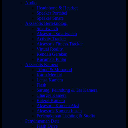
Audio
Headphone & Headset
Speaker Portabel
Speaker Smart
Aksesoris Berteknologi
Smartwatch
Aksesoris Smartwatch
Activity Tracker
Aksesoris Fitness Tracker
Virtual Reality
Kendali Gerakan
Kacamata Pintar
Aksesoris Kamera
Tripod & Monopod
Kartu Memori
Lensa Kamera
Flash
Sarung, Pelindung & Tas Kamera
Charger Kamera
Baterai Kamera
Aksesoris Kamera Aksi
Aksesoris Kamera Instan
Perlengkapan Lighting & Studio
Penyimpanan Data
Flash Drive