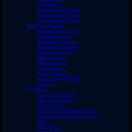
Foot Relief
Alat Cukur & Trimmer
Alat Perawatan Wajah
Alat Perawatan Tubuh
Suplemen Makanan
Pengatur Berat Badan
Pembakar Lemak
Minuman Pelangsing
Suplemen Kecantikan
Suplemen Pemutih
Multivitamin
Obat Tradisional
Sistem Imun
Nutrisi Olahraga
Penambah Berat Badan
Protein
Alat Medis
Aksesoris Kesehatan
Alat Tes Kesehatan
Obat-Obatan
Perban & Perlengkapan Cedera
Timbangan & Alat Kadar Lemak
P3K
Kursi Roda
Salep & Krim