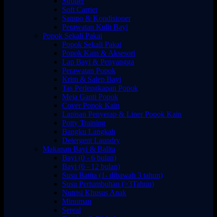
Stroller
Soft Carrier
Sampo & Kondisioner
Perawatan Kulit Bayi
Popok Sekali Pakai
Popok Sekali Pakai
Popok Kain & Aksesori
Lap Bayi & Penyangga
Perawatan Popok
Krim & Salep Bayi
Tas Perlengkapan Popok
Meja Ganti Popok
Cover Popok Kain
Lapisan Penyerap & Liner Popok Kain
Potty Training
Bangku Langkah
Detergent Laundry
Makanan Bayi & Balita
Bayi (0 - 6 bulan)
Bayi (6 - 12 bulan)
Susu Batita (1- dibawah 3 tahun)
Susu Pertumbuhan (>3Tahun)
Nutrisi Khusus Anak
Minuman
Sereal