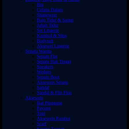
Bra
Celana Dalam
Shapewear
Baju Tidur & Santai
Jubah Tidur
Set Lingerie
Kamisol & Slips
Bodysuit
Aksesori Lingerie
Sepatu Wanita
Sepatu Flat
Sepatu Hak Tinggi
Sneakers
Wedges
Sepatu Boot
Aksesoris Sepatu
Sandal
Sandal & Flip Flop
Aksesoris
Ikat Pinggang
Payung
Topi
Aksesoris Rambut
Scarf
Sarung Tangan