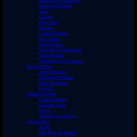
Hoodie & Sweatshirt
Jaket dan Mantel
Jeans
Celana
Polo Shirt
Kemeja
Celana Pendek
Kaus Kaki
Jas & Blazer
Sweater dan Kardigan
Baju Renang
T-Shirt & Kaos Dalam
Baju Muslim
Jubah Muslim
Aksesoris Muslim
Baju Muslimin
Kopiah
Pakaian Dalam
Celana Dalam
Pakaian Tidur
Boxer
Thongs & Lainnya
Sepatu Pria
Boots
Flip Flop & Sandal