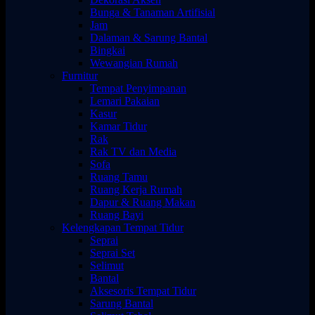
Bunga & Tanaman Artifisial
Jam
Dalaman & Sarung Bantal
Bingkai
Wewangian Rumah
Furnitur
Tempat Penyimpanan
Lemari Pakaian
Kasur
Kamar Tidur
Rak
Rak TV dan Media
Sofa
Ruang Tamu
Ruang Kerja Rumah
Dapur & Ruang Makan
Ruang Bayi
Kelengkapan Tempat Tidur
Seprai
Seprai Set
Selimut
Bantal
Aksesoris Tempat Tidur
Sarung Bantal