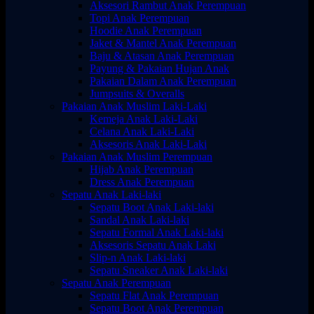
Aksesori Rambut Anak Perempuan
Topi Anak Perempuan
Hoodie Anak Perempuan
Jaket & Mantel Anak Perempuan
Baju & Atasan Anak Perempuan
Payung & Pakaian Hujan Anak
Pakaian Dalam Anak Perempuan
Jumpsuits & Overalls
Pakaian Anak Muslim Laki-Laki
Kemeja Anak Laki-Laki
Celana Anak Laki-Laki
Aksesoris Anak Laki-Laki
Pakaian Anak Muslim Perempuan
Hijab Anak Perempuan
Dress Anak Perempuan
Sepatu Anak Laki-laki
Sepatu Boot Anak Laki-laki
Sandal Anak Laki-laki
Sepatu Formal Anak Laki-laki
Aksesoris Sepatu Anak Laki
Slip-n Anak Laki-laki
Sepatu Sneaker Anak Laki-laki
Sepatu Anak Perempuan
Sepatu Flat Anak Perempuan
Sepatu Boot Anak Perempuan