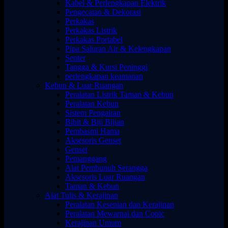
Kabel & Perlengkapan Elektrik
Pengecatan & Dekorasi
Perkakas
Perkakas Listrik
Perkakas Portabel
Pipa Saluran Air & Kelengkapan
Senter
Tangga & Kursi Peninggi
perlengkapan keamanan
Kebun & Luar Ruangan
Peralatan Listrik Taman & Kebun
Peralatan Kebun
Sistem Pengairan
Bibit & Biji Bijian
Pembasmi Hama
Aksesoris Genset
Genset
Pemanggang
Alat Pembunuh Serangga
Aksesoris Luar Ruangan
Taman & Kebun
Alat Tulis & Kerajinan
Peralatan Kesenian dan Kerajinan
Peralatan Mewarnai dan Copic
Kerajinan Umum