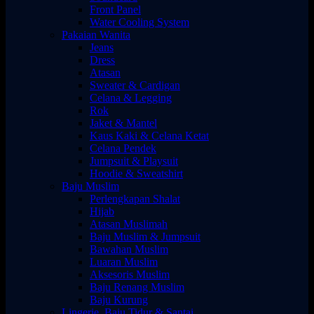
Front Panel
Water Cooling System
Pakaian Wanita
Jeans
Dress
Atasan
Sweater & Cardigan
Celana & Legging
Rok
Jaket & Mantel
Kaus Kaki & Celana Ketat
Celana Pendek
Jumpsuit & Playsuit
Hoodie & Sweatshirt
Baju Muslim
Perlengkapan Shalat
Hijab
Atasan Muslimah
Baju Muslim & Jumpsuit
Bawahan Muslim
Luaran Muslim
Aksesoris Muslim
Baju Renang Muslim
Baju Kurung
Lingerie, Baju Tidur & Santai