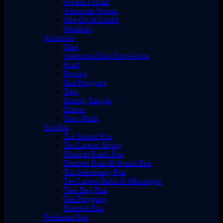
Sepatu Formal
Aksesoris Sepatu
Slip-On & Loafer
Sneakers
Aksesoris
Dasi
Aksesoris Dasi Kupu-kupu
Scarf
Payung
Ikat Pinggang
Topi
Sarung Tangan
Braces
Face Mask
Tas Pria
Tas Ransel Pria
Tas Laptop Jinjing
Dompet Kartu Pria
Dompet Koin & Pouch Pria
Tas Selempang Pria
Tas Laptop Bahu & Messenger
Tote Bag Pria
Tas Pinggang
Dompet Pria
Perhiasan Pria