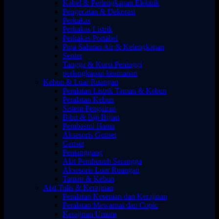
Kabel & Perlengkapan Elektrik
Pengecatan & Dekorasi
Perkakas
Perkakas Listrik
Perkakas Portabel
Pipa Saluran Air & Kelengkapan
Senter
Tangga & Kursi Peninggi
perlengkapan keamanan
Kebun & Luar Ruangan
Peralatan Listrik Taman & Kebun
Peralatan Kebun
Sistem Pengairan
Bibit & Biji Bijian
Pembasmi Hama
Aksesoris Genset
Genset
Pemanggang
Alat Pembunuh Serangga
Aksesoris Luar Ruangan
Taman & Kebun
Alat Tulis & Kerajinan
Peralatan Kesenian dan Kerajinan
Peralatan Mewarnai dan Copic
Kerajinan Umum