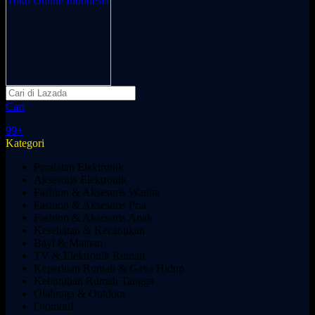
Cari
99+
Kategori
Peralatan Elektronik
Aksesoris Elektronik
Fashion & Aksesoris Wanita
Fashion & Aksesoris Pria
Fashion & Aksesoris Anak
Kesehatan & Kecantikan
Bayi & Mainan
TV & Elektronik Rumah
Keperluan Rumah & Gaya Hidup
Kebutuhan Rumah Tangga
Olahraga & Outdoor
Otomotif