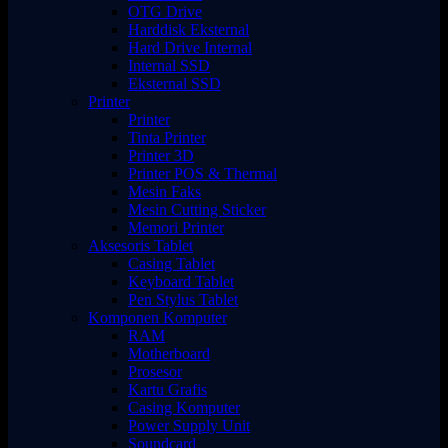
OTG Drive
Harddisk Eksternal
Hard Drive Internal
Internal SSD
Eksternal SSD
Printer
Printer
Tinta Printer
Printer 3D
Printer POS & Thermal
Mesin Faks
Mesin Cutting Sticker
Memori Printer
Aksesoris Tablet
Casing Tablet
Keyboard Tablet
Pen Stylus Tablet
Komponen Komputer
RAM
Motherboard
Prosesor
Kartu Grafis
Casing Komputer
Power Supply Unit
Soundcard