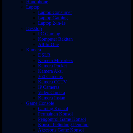
Handphone
Laptop
Laptop Consumer
Laptop Gaming
Laptop 2-in-1s
Desktop
PC Gaming
Komputer Rakitan
All-In-One
Kamera
DSLR
Kamera Mirrorless
Kamera Pocket
Kamera Aksi
360 Cameras
Kamera CCTV
IP Cameras
Video Camera
Kamera Instan
Game Console
Gaming Konsol
Permainan Konsol
Pengontrol Game Konsol
Konsol Pelindung Penutup
Aksesoris Game Konsol