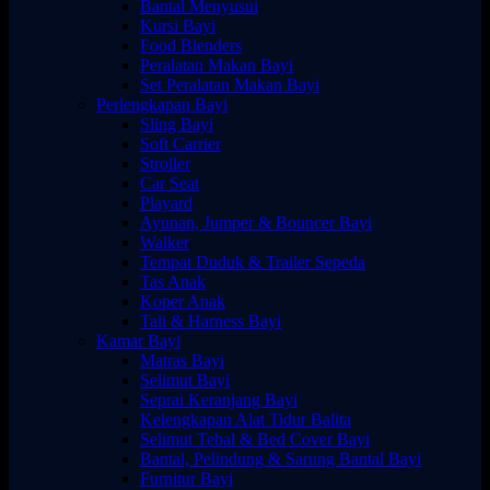
Bantal Menyusui
Kursi Bayi
Food Blenders
Peralatan Makan Bayi
Set Peralatan Makan Bayi
Perlengkapan Bayi
Sling Bayi
Soft Carrier
Stroller
Car Seat
Playard
Ayunan, Jumper & Bouncer Bayi
Walker
Tempat Duduk & Trailer Sepeda
Tas Anak
Koper Anak
Tali & Harness Bayi
Kamar Bayi
Matras Bayi
Selimut Bayi
Seprai Keranjang Bayi
Kelengkapan Alat Tidur Balita
Selimut Tebal & Bed Cover Bayi
Bantal, Pelindung & Sarung Bantal Bayi
Furnitur Bayi