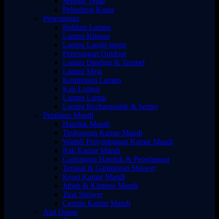
Selimut Tebal
Pelindung Kasur
Penerangan
Bohlam Lampu
Lampu Khusus
Lampu Langit-langit
Penerangan Outdoor
Lampu Dinding & Tempel
Lampu Meja
Komponen Lampu
Kap Lampu
Lampu Lantai
Lampu Rechargeable & Senter
Peralatan Mandi
Handuk Mandi
Timbangan Kamar Mandi
Wadah Penyimpanan Kamar Mandi
Rak Kamar Mandi
Gantungan Handuk & Penghangat
Tempat & Gantungan Shower
Keset Kamar Mandi
Jubah & Kimono Mandi
Tirai Shower
Cermin Kamar Mandi
Alat Dapur