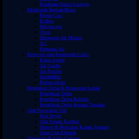
Peralatan Dapur Lainnya
Elektronik Rumah Besar
Mesin Cuci
Kulkas
Microwave
Oven
Dispenser Air Minum
AC
Pemanas Air
Penyejuk dan Pembersih Udara
Kipas Angin
Air Cooler
Air Purifier
Humidifier
Dehumidifier
Penghisap Debu & Perawatan Lantai
Penghisap Debu
Penghisap Debu Robotik
Penghisap Debu dengan Tongkat
Alat Perawatan Diri
Hair Dryer
Alat Penata Rambut
Shaver & Pencukur Kumis Jenggot
Sikat Gigi Elektrik
Aksesoris & Suku Cadang