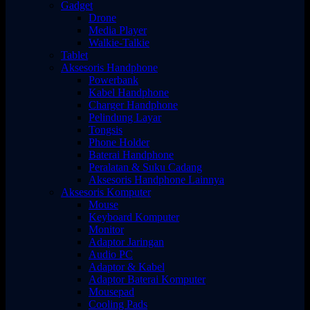
Gadget
Drone
Media Player
Walkie-Talkie
Tablet
Aksesoris Handphone
Powerbank
Kabel Handphone
Charger Handphone
Pelindung Layar
Tongsis
Phone Holder
Baterai Handphone
Peralatan & Suku Cadang
Aksesoris Handphone Lainnya
Aksesoris Komputer
Mouse
Keyboard Komputer
Monitor
Adaptor Jaringan
Audio PC
Adaptor & Kabel
Adaptor Baterai Komputer
Mousepad
Cooling Pads