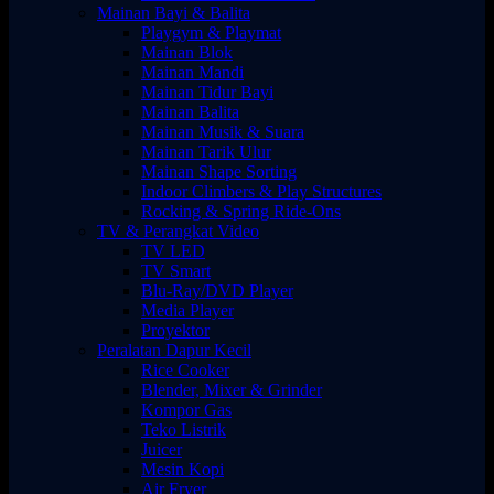
Mainan Bayi & Balita
Playgym & Playmat
Mainan Blok
Mainan Mandi
Mainan Tidur Bayi
Mainan Balita
Mainan Musik & Suara
Mainan Tarik Ulur
Mainan Shape Sorting
Indoor Climbers & Play Structures
Rocking & Spring Ride-Ons
TV & Perangkat Video
TV LED
TV Smart
Blu-Ray/DVD Player
Media Player
Proyektor
Peralatan Dapur Kecil
Rice Cooker
Blender, Mixer & Grinder
Kompor Gas
Teko Listrik
Juicer
Mesin Kopi
Air Fryer