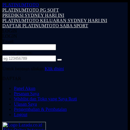
PLATINUMTOTO
PLATINUMTOTO PG SOFT
PREDIKSI SYDNEY HARI INI
PLATINUMTOTO KELUARAN SYDNEY HARI INI
DAFTAR PLATINUMTOTO SABA SPORT
LOGIN
LOGIN
Email:
Nomor pesanan:
Untuk bantuan silakan,
Klik disini
DAFTAR
Panel Akun
Pesanan Saya
Wishlist dan Toko yang Saya Ikuti
Ulasan Saya
Pengembalian & Pembatalan
Logout