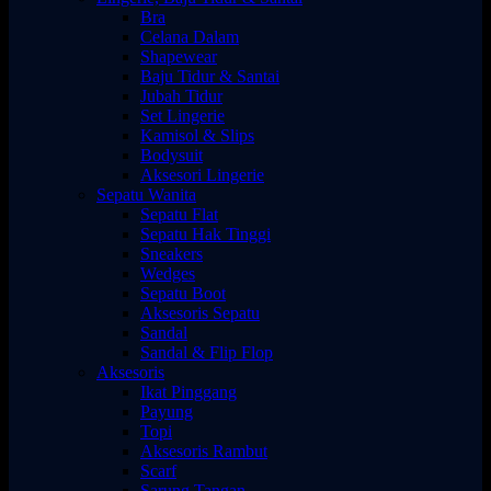
Bra
Celana Dalam
Shapewear
Baju Tidur & Santai
Jubah Tidur
Set Lingerie
Kamisol & Slips
Bodysuit
Aksesori Lingerie
Sepatu Wanita
Sepatu Flat
Sepatu Hak Tinggi
Sneakers
Wedges
Sepatu Boot
Aksesoris Sepatu
Sandal
Sandal & Flip Flop
Aksesoris
Ikat Pinggang
Payung
Topi
Aksesoris Rambut
Scarf
Sarung Tangan