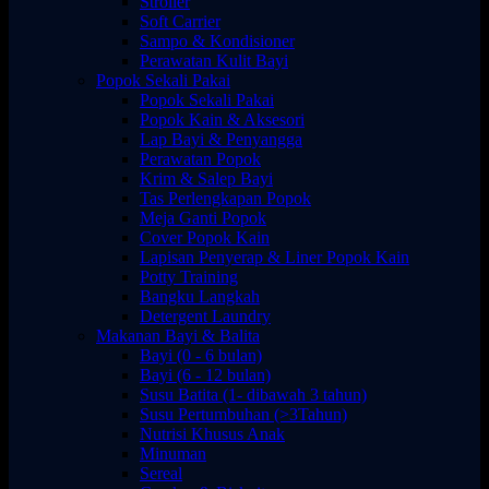
Stroller
Soft Carrier
Sampo & Kondisioner
Perawatan Kulit Bayi
Popok Sekali Pakai
Popok Sekali Pakai
Popok Kain & Aksesori
Lap Bayi & Penyangga
Perawatan Popok
Krim & Salep Bayi
Tas Perlengkapan Popok
Meja Ganti Popok
Cover Popok Kain
Lapisan Penyerap & Liner Popok Kain
Potty Training
Bangku Langkah
Detergent Laundry
Makanan Bayi & Balita
Bayi (0 - 6 bulan)
Bayi (6 - 12 bulan)
Susu Batita (1- dibawah 3 tahun)
Susu Pertumbuhan (>3Tahun)
Nutrisi Khusus Anak
Minuman
Sereal