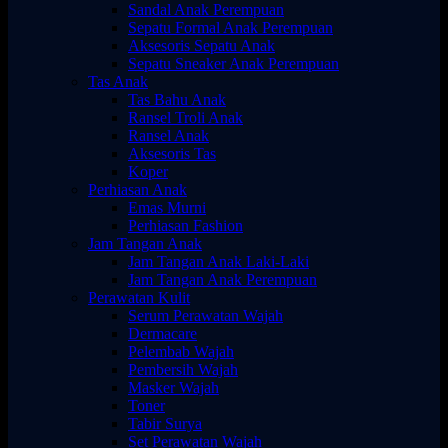
Sandal Anak Perempuan
Sepatu Formal Anak Perempuan
Aksesoris Sepatu Anak
Sepatu Sneaker Anak Perempuan
Tas Anak
Tas Bahu Anak
Ransel Troli Anak
Ransel Anak
Aksesoris Tas
Koper
Perhiasan Anak
Emas Murni
Perhiasan Fashion
Jam Tangan Anak
Jam Tangan Anak Laki-Laki
Jam Tangan Anak Perempuan
Perawatan Kulit
Serum Perawatan Wajah
Dermacare
Pelembab Wajah
Pembersih Wajah
Masker Wajah
Toner
Tabir Surya
Set Perawatan Wajah