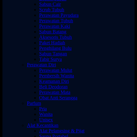
Sabun Cair
Scrub Tubuh
Perawatan Payudara
Perawatan Tubuh
Perawatan Kaki
Sabun Batang
Aksesoris Tubuh
Paket Hadiah
Penghilang Bulu
Sabun Tangan
Tabir Surya
Perawatan Diri
Perawatan Mulut
Pembersih Wanita
Keamanan Diri
Beli Deodoran
Perawatan Mata
Obat Anti Serangga
Parfum
Pria
Wanita
Unisex
Alat Kecantikan
Alat Pelangsing & Pijat
Sauna Portabel