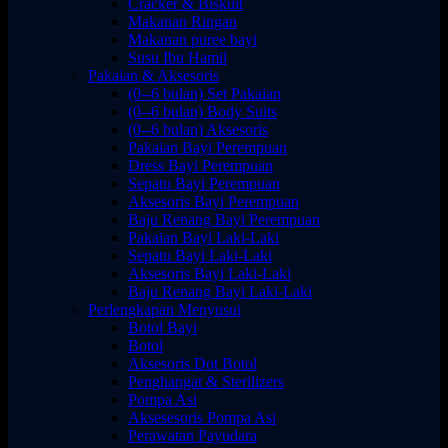
Cracker & Biskuit
Makanan Ringan
Makanan puree bayi
Susu Ibu Hamil
Pakaian & Aksesoris
(0--6 bulan) Set Pakaian
(0--6 bulan) Body Suits
(0--6 bulan) Aksesoris
Pakaian Bayi Perempuan
Dress Bayi Perempuan
Sepatu Bayi Perempuan
Aksesoris Bayi Perempuan
Baju Renang Bayi Perempuan
Pakaian Bayi Laki-Laki
Sepatu Bayi Laki-Laki
Aksesoris Bayi Laki-Laki
Baju Renang Bayi Laki-Laki
Perlengkapan Menyusui
Botol Bayi
Botol
Aksesoris Dot Botol
Penghangat & Sterilizers
Pompa Asi
Aksesesoris Pompa Asi
Perawatan Payudara