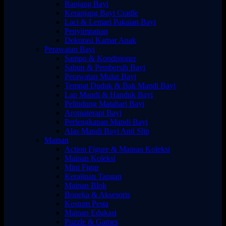
Ranjang Bayi
Keranjang Bayi Cradle
Laci & Lemari Pakaian Bayi
Penyimpanan
Dekorasi Kamar Anak
Perawatan Bayi
Sampo & Kondisioner
Sabun & Pembersih Bayi
Perawatan Mulut Bayi
Tempat Duduk & Bak Mandi Bayi
Lap Mandi & Handuk Bayi
Pelindung Matahari Bayi
Aromaterapi Bayi
Perlengkapan Mandi Bayi
Alas Mandi Bayi Anti Slip
Mainan
Action Figure & Mainan Koleksi
Mainan Koleksi
Mini Figur
Kerajinan Tangan
Mainan Blok
Boneka & Aksesoris
Kostum Pesta
Mainan Edukasi
Puzzle & Games