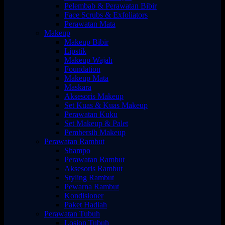
Pelembab & Perawatan Bibir
Face Scrubs & Exfoliators
Perawatan Mata
Makeup
Makeup Bibir
Lipstik
Makeup Wajah
Foundation
Makeup Mata
Maskara
Aksesoris Makeup
Set Kuas & Kuas Makeup
Perawatan Kuku
Set Makeup & Palet
Pembersih Makeup
Perawatan Rambut
Shampo
Perawatan Rambut
Aksesoris Rambut
Styling Rambut
Pewarna Rambut
Kondisioner
Paket Hadiah
Perawatan Tubuh
Losion Tubuh