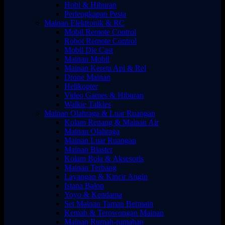
Hobi & Hiburan
Perlengkapan Pesta
Mainan Elektronik & RC
Mobil Remote Control
Robot Remote Control
Mobil Die Cast
Mainan Mobil
Mainan Kereta Api & Rel
Drone Mainan
Helikopter
Video Games & Hiburan
Walkie Talkies
Mainan Olahraga & Luar Ruangan
Kolam Renang & Mainan Air
Mainan Olahraga
Mainan Luar Ruangan
Mainan Blaster
Kolam Bola & Aksesoris
Mainan Terbang
Layangan & Kincir Angin
Istana Balon
Yoyo & Kendama
Set Mainan Taman Bermain
Kemah & Terowongan Mainan
Mainan Rumah-rumahan