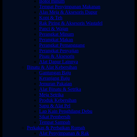
Botol minum
Tempat Penyimpanan Makanan
Alas Meja & Aksesoris Dapur
Kopi & Teh
Rak Piring & Aksesoris Wastafel
Panci & Wajan
Perangkat Minum
Perangkat Makan
Perangkat Pemanggang
Perangkat Penyajian
Pisau & Aksesoris
Alat Dapur Lainnya
Binatu & Alat Kebersihan
Gantungan Baju
Keranjang Baju
Jemuran Pakaian
Alat Binatu & Setrika
Meja Setrika
Produk Kebersihan
Sapu & Alat Pel
Lap Kain Penghilang Debu
Sikat Pembersih
Tempat Sampah
Perkakas & Perbaikan Rumah
Alat Penyimpanan & Rak