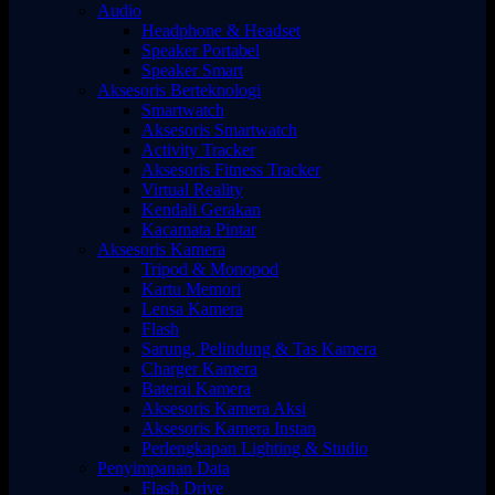
Audio
Headphone & Headset
Speaker Portabel
Speaker Smart
Aksesoris Berteknologi
Smartwatch
Aksesoris Smartwatch
Activity Tracker
Aksesoris Fitness Tracker
Virtual Reality
Kendali Gerakan
Kacamata Pintar
Aksesoris Kamera
Tripod & Monopod
Kartu Memori
Lensa Kamera
Flash
Sarung, Pelindung & Tas Kamera
Charger Kamera
Baterai Kamera
Aksesoris Kamera Aksi
Aksesoris Kamera Instan
Perlengkapan Lighting & Studio
Penyimpanan Data
Flash Drive