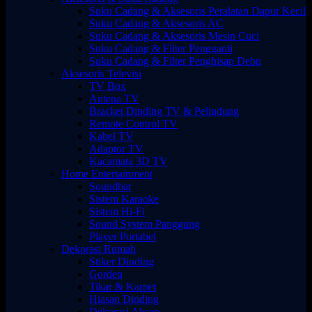
Suku Cadang & Aksesoris Peralatan Dapur Kecil
Suku Cadang & Aksesoris AC
Suku Cadang & Aksesoris Mesin Cuci
Suku Cadang & Filter Pengganti
Suku Cadang & Filter Penghisap Debu
Aksesoris Televisi
TV Box
Antena TV
Bracket Dinding TV & Pelindung
Remote Control TV
Kabel TV
Adaptor TV
Kacamata 3D TV
Home Entertainment
Soundbar
Sistem Karaoke
Sistem Hi-Fi
Sound System Panggung
Player Portabel
Dekorasi Rumah
Stiker Dinding
Gorden
Tikar & Karpet
Hiasan Dinding
Dekorasi Aksen