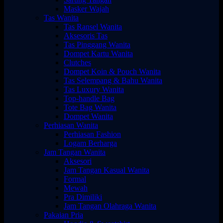
Masker Wajah
Tas Wanita
Tas Ransel Wanita
Aksesoris Tas
Tas Pinggang Wanita
Dompet Kartu Wanita
Clutches
Dompet Koin & Pouch Wanita
Tas Selempang & Bahu Wanita
Tas Luxury Wanita
Top-handle Bag
Tote Bag Wanita
Dompet Wanita
Perhiasan Wanita
Perhiasan Fashion
Logam Berharga
Jam Tangan Wanita
Aksesori
Jam Tangan Kasual Wanita
Formal
Mewah
Pra Dimiliki
Jam Tangan Olahraga Wanita
Pakaian Pria