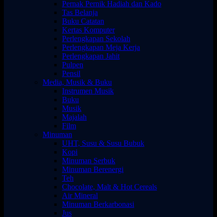
Pernak Pernik Hadiah dan Kado
Tas Belanja
Buku Catatan
Kertas Komputer
Perlengkapan Sekolah
Perlengkapan Meja Kerja
Perlengkapan Jahit
Pulpen
Pensil
Media, Musik & Buku
Instrumen Musik
Buku
Musik
Majalah
Film
Minuman
UHT, Susu & Susu Bubuk
Kopi
Minuman Serbuk
Minuman Berenergi
Teh
Chocolate, Malt & Hot Cereals
Air Mineral
Minuman Berkarbonasi
Jus