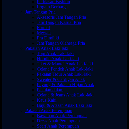
Perhiasan Fashion
Logam Berharga
Jam Tangan Pria
Aksesoris Jam Tangan Pria
Jam Tangan Kasual Pria
Formal
Mewah
Pra Dimiliki
Jam Tangan Olahraga Pria
Pakaian Anak Laki-laki
Topi Anak Laki-laki
Hoodie Anak Laki-laki
Jaket & Mantel Anak Laki-laki
Celana Pendek Anak Laki-laki
Pakaian Tidur Anak Laki-laki
Sweater & Cardigan Anak
Payung & Pakaian Hujan Anak
Pakaian dalam
Celana & Jeans Anak Laki-laki
Kaus Kaki
Baju & Atasan Anak Laki-laki
Pakaian Anak Perempuan
Bawahan Anak Perempuan
Dress Anak Perempuan
Scarf Anak Perempuan