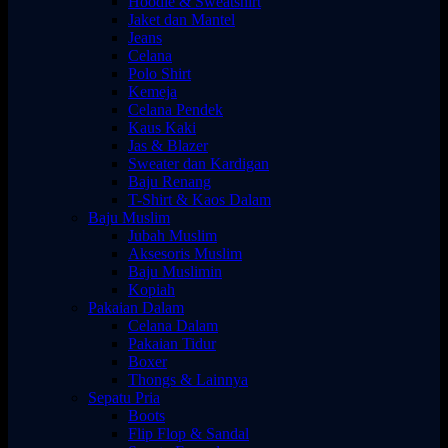
Hoodie & Sweatshirt
Jaket dan Mantel
Jeans
Celana
Polo Shirt
Kemeja
Celana Pendek
Kaus Kaki
Jas & Blazer
Sweater dan Kardigan
Baju Renang
T-Shirt & Kaos Dalam
Baju Muslim
Jubah Muslim
Aksesoris Muslim
Baju Muslimin
Kopiah
Pakaian Dalam
Celana Dalam
Pakaian Tidur
Boxer
Thongs & Lainnya
Sepatu Pria
Boots
Flip Flop & Sandal