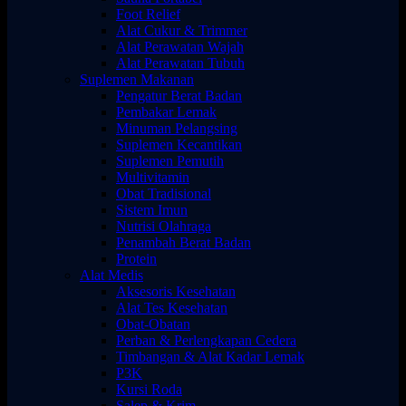
Foot Relief
Alat Cukur & Trimmer
Alat Perawatan Wajah
Alat Perawatan Tubuh
Suplemen Makanan
Pengatur Berat Badan
Pembakar Lemak
Minuman Pelangsing
Suplemen Kecantikan
Suplemen Pemutih
Multivitamin
Obat Tradisional
Sistem Imun
Nutrisi Olahraga
Penambah Berat Badan
Protein
Alat Medis
Aksesoris Kesehatan
Alat Tes Kesehatan
Obat-Obatan
Perban & Perlengkapan Cedera
Timbangan & Alat Kadar Lemak
P3K
Kursi Roda
Salep & Krim