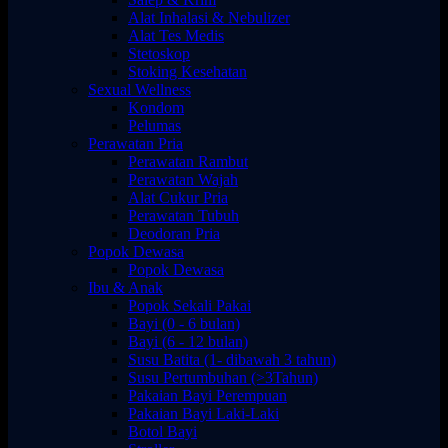
Alat Inhalasi & Nebulizer
Alat Tes Medis
Stetoskop
Stoking Kesehatan
Sexual Wellness
Kondom
Pelumas
Perawatan Pria
Perawatan Rambut
Perawatan Wajah
Alat Cukur Pria
Perawatan Tubuh
Deodoran Pria
Popok Dewasa
Popok Dewasa
Ibu & Anak
Popok Sekali Pakai
Bayi (0 - 6 bulan)
Bayi (6 - 12 bulan)
Susu Batita (1- dibawah 3 tahun)
Susu Pertumbuhan (>3Tahun)
Pakaian Bayi Perempuan
Pakaian Bayi Laki-Laki
Botol Bayi